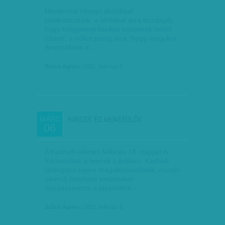
Mindenhol nőnapi akciókkal
találkozhatunk: a férfiakat arra buzdítják,
hogy hölgyismerőseikre költsenek minél
többet, a nőket pedig arra, hogy magukra.
Árleszállítás a…
Szűcs Ágnes
| 2011. március 8.
HARCOK ÉS MENEKÜLŐK
MÁRC
06
A Kadhafi-ellenes felkelés 18. napján is
folytatódtak a harcok Líbiában. Kadhafi
támogatói egyre magabiztosabbak, miután
sikerült bizonyos területeket
visszaszerezni a lázadóktól –…
Szűcs Ágnes
| 2011. március 6.