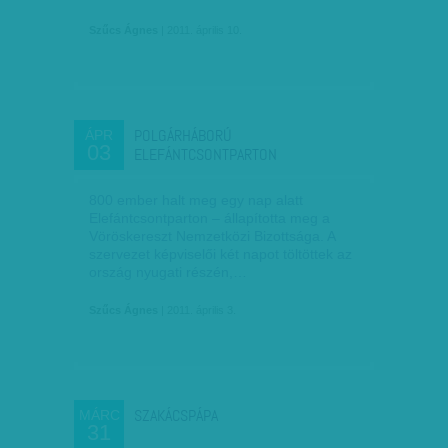
Szűcs Ágnes
| 2011. április 10.
POLGÁRHÁBORÚ
ÁPR
03
ELEFÁNTCSONTPARTON
800 ember halt meg egy nap alatt
Elefántcsontparton – állapította meg a
Vöröskereszt Nemzetközi Bizottsága. A
szervezet képviselői két napot töltöttek az
ország nyugati részén,…
Szűcs Ágnes
| 2011. április 3.
SZAKÁCSPÁPA
MÁRC
31