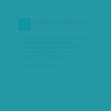
FIZETÜNK, CSAK NE GYERTEK IDE!
ÁPR
17
Naponta körülbelül 5500 ember hagyja el
Líbiát, a menekültek száma már
meghaladta az 515 ezret – derült ki a
Nemzetközi Migrációs Szervezet (IOM)
naponta frissülő statisztikáiból. A…
Szűcs Ágnes
| 2011. április 17.
társadalmi célú hirdetés