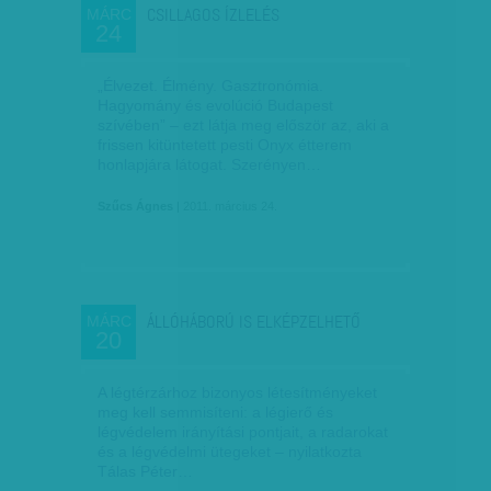
CSILLAGOS ÍZLELÉS
MÁRC
24
„Élvezet. Élmény. Gasztronómia.
Hagyomány és evolúció Budapest
szívében” – ezt látja meg először az, aki a
frissen kitüntetett pesti Onyx étterem
honlapjára látogat. Szerényen…
Szűcs Ágnes
| 2011. március 24.
ÁLLÓHÁBORÚ IS ELKÉPZELHETŐ
MÁRC
20
A légtérzárhoz bizonyos létesítményeket
meg kell semmisíteni: a légierő és
légvédelem irányítási pontjait, a radarokat
és a légvédelmi ütegeket – nyilatkozta
Tálas Péter…