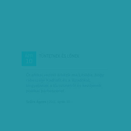
TÜNTETNEK ÉS LŐNEK
ÁPR
10
Öt afrikai vezető érkezik ma Líbiába, hogy
rábeszélje Kadhafit és a lázadókat,
tárgyaljanak a tűzszünetről és kezdjenek
politikai párbeszédet.
Szűcs Ágnes
| 2011. április 10.