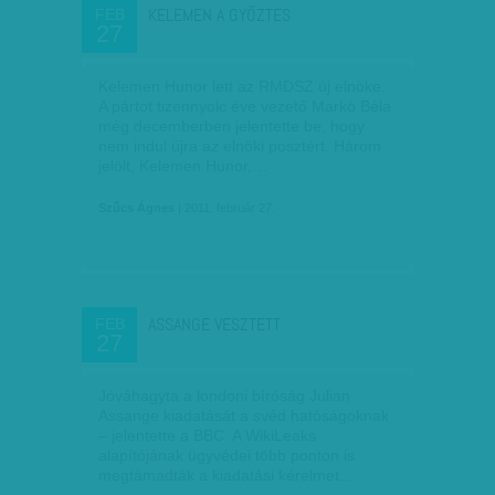
KELEMEN A GYŐZTES
FEB
27
Kelemen Hunor lett az RMDSZ új elnöke.
A pártot tizennyolc éve vezető Markó Béla
még decemberben jelentette be, hogy
nem indul újra az elnöki posztért. Három
jelölt, Kelemen Hunor,…
Szűcs Ágnes
| 2011. február 27.
ASSANGE VESZTETT
FEB
27
Jóváhagyta a londoni bíróság Julian
Assange kiadatását a svéd hatóságoknak
– jelentette a BBC. A WikiLeaks
alapítójának ügyvédei több ponton is
megtámadták a kiadatási kérelmet.…