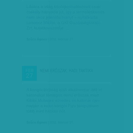
Líbiára a világ kőolajtermelésének csak
csekély hányada jut, így a termeléskiesés
nem okoz jelentős hiányt – nyilatkozta
Losoncz Miklós, a GKI Gazdaságkutató
Zrt. kutatásvezetője.…
Szűcs Ágnes
| 2011. február 27.
NEMI ERŐSZAK, HADI TAKTIKA
FEB
27
A kongói bíróság első alkalommal ítélt el
katonákat tömeges nemi erőszak miatt.
Kibibi Mutware ezredes és katonái újév
napján a kelet-kongói Fizu településen
több mint hatvan nőt…
Szűcs Ágnes
| 2011. február 27.