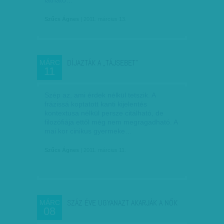
látható…
Szűcs Ágnes
| 2011. március 13.
DÍJAZTÁK A „TÁJSEBET”
MÁRC
11
Szép az, ami érdek nélkül tetszik. A
frázissá koptatott kanti kijelentés
kontextusa nélkül persze citálható, de
filozófiája ettől még nem megragadható. A
mai kor cinikus gyermeke…
Szűcs Ágnes
| 2011. március 11.
SZÁZ ÉVE UGYANAZT AKARJÁK A NŐK
MÁRC
08