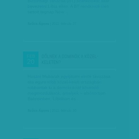
Biztonsági Tanácsa (BT) szankciókat akar
bevezetni Líbia ellen. A BT rendkívüli ülés
tartott tegnap New…
Szűcs Ágnes
| 2011. február 27.
DŐLNEK A DOMINÓK A KÖZEL-
FEB
20
KELETEN?
Hoszni Mubarak egyiptomi elnök távozása
óta egyre több közel-keleti országban
robbantak ki a demokráciát követelő
megmozdulások, amelyek – elsősorban
Bahreinben, Líbiában és…
Szűcs Ágnes
| 2011. február 20.