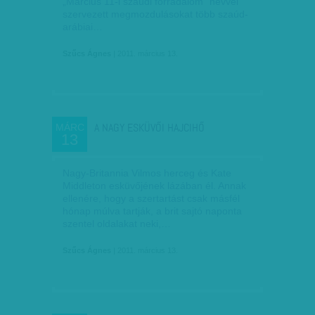
„Március 11-i szaúdi forradalom” névvel
szervezett megmozdulásokat több szaúd-
arábiai…
Szűcs Ágnes
| 2011. március 13.
A NAGY ESKÜVŐI HAJCIHŐ
MÁRC
13
Nagy-Britannia Vilmos herceg és Kate
Middleton esküvőjének lázában él. Annak
ellenére, hogy a szertartást csak másfél
hónap múlva tartják, a brit sajtó naponta
szentel oldalakat neki,…
Szűcs Ágnes
| 2011. március 13.