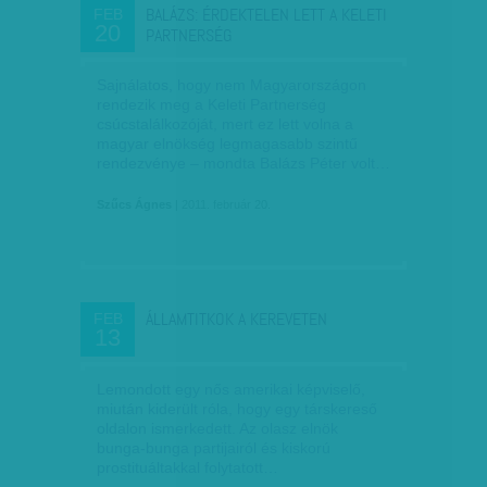
BALÁZS: ÉRDEKTELEN LETT A KELETI
FEB
20
PARTNERSÉG
Sajnálatos, hogy nem Magyarországon
rendezik meg a Keleti Partnerség
csúcstalálkozóját, mert ez lett volna a
magyar elnökség legmagasabb szintű
rendezvénye – mondta Balázs Péter volt…
Szűcs Ágnes
| 2011. február 20.
ÁLLAMTITKOK A KEREVETEN
FEB
13
Lemondott egy nős amerikai képviselő,
miután kiderült róla, hogy egy társkereső
oldalon ismerkedett. Az olasz elnök
bunga-bunga partijairól és kiskorú
prostituáltakkal folytatott…