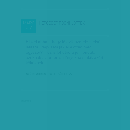
HERCEGET FOGNI JÖTTEK
MÁRC
27
Hiszel abban, hogy létezik szerelem első
látásra, vagy sétáljak el előtted még
egyszer? – ez is lehetne a jelmondata
azoknak az amerikai lányoknak, akik azért
költöznek…
Szűcs Ágnes
| 2011. március 27.
hirdetés