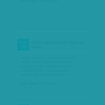
Szűcs Ágnes
| 2011. március 6.
MOZOGJ, MOSOLYOGJ ÉS ÉREZD JÓL
MÁRC
03
MAGAD!
Salsa, merengue, cumbia és aerobik.
Pörgős kardioedzés latin-amerikai
dallamokra. 500 kalória mínusz az
önfeledt tánctól. A zumba egyre
népszerűbb Magyarországon is.
Szűcs Ágnes
| 2011. március 3.