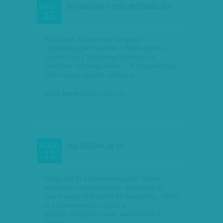
EGY MAGYAR TOKIÓI BESZÁMOLÓJA
MÁRC
13
A japánok számunkra meglepő
higgadtsággal fogadták a földrengést –
számolt be a Vasárnapi Híreknek a
Tokióban élő Nagy Anita. – A szigetország
lakói hozzá vannak szokva a…
Szűcs Ágnes
| 2011. március 13.
JÓL NÉZÜNK MI KI!
MÁRC
13
Hogy néz ki a tipikus magyar? Széles
arccsont, magas homlok, kerekded áll,
barna vagy zöld szem és barna haj – derül
ki a faceresearch.org és a
pmsol3.wordpress.com weboldalakon