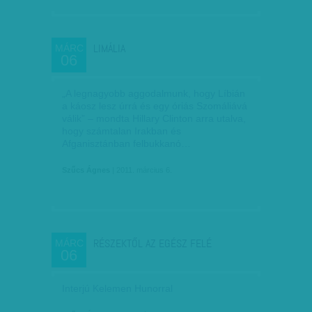
LIMÁLIA
MÁRC
06
„A legnagyobb aggodalmunk, hogy Líbián
a káosz lesz úrrá és egy óriás Szomáliává
válik” – mondta Hillary Clinton arra utalva,
hogy számtalan Irakban és
Afganisztánban felbukkanó…
Szűcs Ágnes
| 2011. március 6.
RÉSZEKTŐL AZ EGÉSZ FELÉ
MÁRC
06
Interjú Kelemen Hunorral