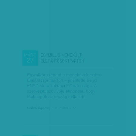
EGYMILLIÓ MENEKÜLT
MÁRC
27
ELEFÁNTCSONTPARTON
Egymillióra tehető a menekültek száma
Elefántcsontparton – jelentette be az
ENSZ Menekültügyi Főbiztossága. A
szervezet szóvivője elmondta, hogy
többségük az ország délkeleti…
Szűcs Ágnes
| 2011. március 27.