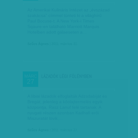
Az Amerikai Kulináris Intézet az „évszázad
szakácsa” címmel tünteti ki a világhírű
Paul Bocuse-t. A New York-i Times
Sqaure-en található Marriott Marquis
Hotelben adott gálaeseten a…
Szűcs Ágnes
| 2011. március 31.
LÁZADÓK LÉGI FÖLÉNYBEN
MÁRC
27
A líbiai lázadók elfoglalták Adzsdabíját és
Bregát, jelenleg a kőolajtermelés egyik
központja, Rasz Lanuf felé tartanak. A
nyugati részen azonban Kadhafi erői
Miszuratát lövik,…
Szűcs Ágnes
| 2011. március 27.