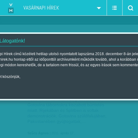
VASÁRNAPI HÍREK
 Látogatónk!
Szűcs Ágnes
szerző:
i Hírek című közéleti hetilap utolsó nyomtatott lapszáma 2018. december 8-án jel
hirek.hu honlap ettől az időponttól archívumként működik tovább, ahol a korábban
égi módon kereshetők, de a tartalom nem frissül, és az egyes írások sem kommente
t köszönjük,
GOTOVINÁÉRT SÍRNAK A HORVÁTOK
ÁPR
17
Több ezren tüntettek Zágrábban Ante
Gotovina tábornokra kiszabott büntetés
miatt. Rijekában és Splitben is voltak
demonstrációk, Gotovina szülőfalujában,
Pakostanében gyújtogattak,…
Szűcs Ágnes
| 2011. április 17.