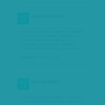
KADHAFI NYERÉSRE ÁLL
MÁRC
13
Kadhafi csapatai már Bengázit, a lázadók
fő erősségét fenyegetik, miközben a
nyugati és az arab vezetők azon
tanakodnak, hogyan segíthetnének a
Kadhafi ellen harcolóknak – számolt be…
Szűcs Ágnes
| 2011. március 13.
IRÁN A HÁTTÉRBEN?
MÁRC
13
A hatóságok meghiúsították az internetes
közösségi oldalakon a „Harag napja” és a