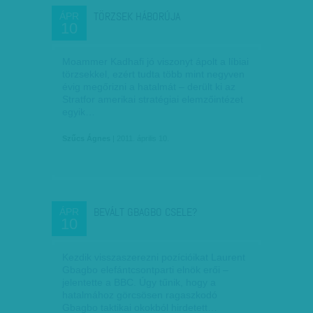
TÖRZSEK HÁBORÚJA
ÁPR
10
Moammer Kadhafi jó viszonyt ápolt a líbiai
törzsekkel, ezért tudta több mint negyven
évig megőrizni a hatalmát – derült ki az
Stratfor amerikai stratégiai elemzőintézet
egyik…
Szűcs Ágnes
| 2011. április 10.
BEVÁLT GBAGBO CSELE?
ÁPR
10
Kezdik visszaszerezni pozícióikat Laurent
Gbagbo elefántcsontparti elnök erői –
jelentette a BBC. Úgy tűnik, hogy a
hatalmához görcsösen ragaszkodó
Gbagbo taktikai okokból hirdetett…