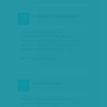
ÚJ KIHÍVÁS: SZUDÁN UTÁN HAITI
FEB
27
Papp István alezredes, aki
békefenntartóként, ENSZ-misszió
tagjaként bejárta a világot, most Haitira
készül. Legutóbbi szudáni kálváriája –
emberrablók ejtették foglyul – sem…
Szűcs Ágnes
| 2011. február 27.
MÉSZÁRLÁS LÍBIÁBAN
FEB
27
Fegyverembargó, beutazási tilalom és a
bankbetétek befa gyasztása – az ENSZ