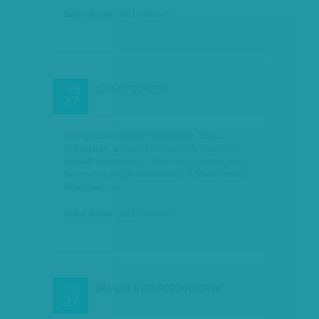
Szűcs Ágnes
| 2011. február 27.
SZAÚDI GONDOK
FEB
27
Szimpátiatüntetést rendeztek Szaúd-
Arábiában a líbiai kormányellenes erők
mellett pénteken – derült ki a német dpa
hírügynökség jelentéséből. A fővárosban,
Rijádban már…
Szűcs Ágnes
| 2011. február 27.
ÁRA VAN A FELFORDULÁSNAK
FEB
27