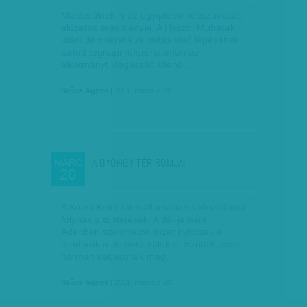
Ma derülnek ki az egyiptomi népszavazás
előzetes eredményei. A Hoszni Mubarak
utáni demokratikus váltás első lépésének
tartott tegnapi referendumon az
alkotmányt kiegészítő kilenc…
Szűcs Ágnes
| 2011. március 20.
A GYÖNGY TÉR ROMJAI
MÁRC
20
A Közel-Kelet több államában változatlanul
folynak a tüntetések. A dél-jemeni
Adenben szombaton tüzet nyitottak a
rendőrök a demonstrálókra. Ezúttal „csak”
hárman sebesültek meg,…
Szűcs Ágnes
| 2011. március 20.