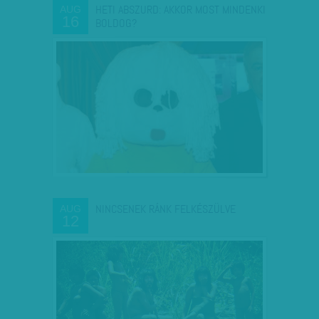
HETI ABSZURD: AKKOR MOST MINDENKI
AUG
16
BOLDOG?
NINCSENEK RÁNK FELKÉSZÜLVE
AUG
12