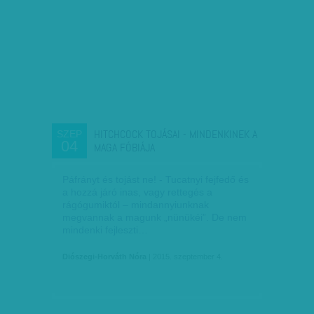
HITCHCOCK TOJÁSAI - MINDENKINEK A
SZEP
04
MAGA FÓBIÁJA
Páfrányt és tojást ne! - Tucatnyi fejfedő és
a hozzá járó inas, vagy rettegés a
rágógumiktól – mindannyiunknak
megvannak a magunk „nünükéi”. De nem
mindenki fejleszti…
Diószegi-Horváth Nóra
| 2015. szeptember 4.