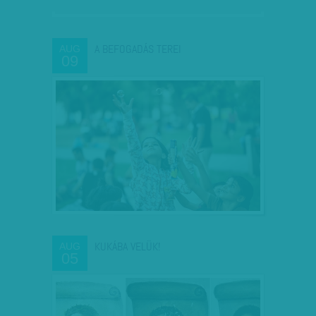
A BEFOGADÁS TEREI
AUG
09
KUKÁBA VELÜK!
AUG
05