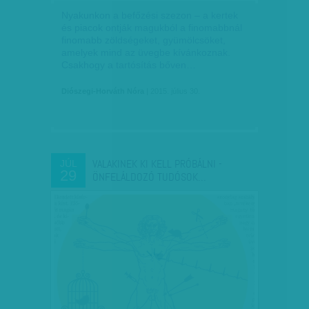
Nyakunkon a befőzési szezon – a kertek
és piacok ontják magukból a finomabbnál
finomabb zöldségeket, gyümölcsöket,
amelyek mind az üvegbe kívánkoznak.
Csakhogy a tartósítás bőven…
Diószegi-Horváth Nóra
| 2015. július 30.
VALAKINEK KI KELL PRÓBÁLNI -
JÚL
29
ÖNFELÁLDOZÓ TUDÓSOK…