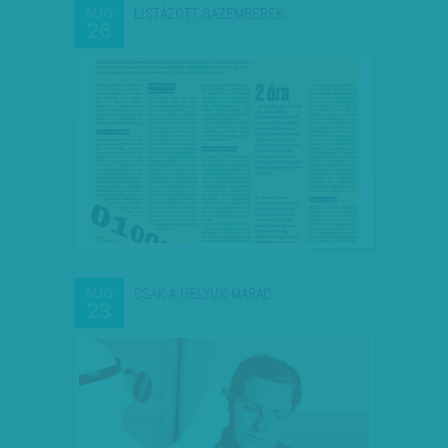
LISTÁZOTT GAZEMBEREK
AUG
26
CSAK A HELYÜK MARAD
AUG
23