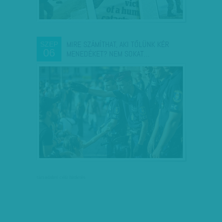
MIRE SZÁMÍTHAT, AKI TŐLÜNK KÉR
SZEP
06
MENEDÉKET? NEM SOKAT…
társadalmi célú hirdetés