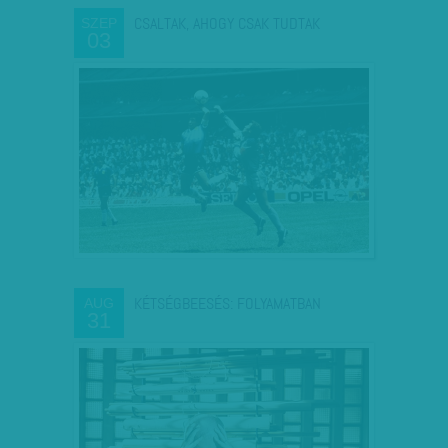
CSALTAK, AHOGY CSAK TUDTAK
SZEP
03
KÉTSÉGBEESÉS: FOLYAMATBAN
AUG
31