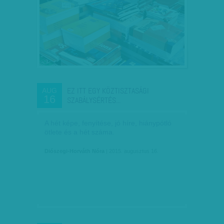
EZ ITT EGY KÖZTISZTASÁGI
AUG
16
SZABÁLYSÉRTÉS...
A hét képe, fenyítése, jó híre, hiánypótló
ötlete és a hét száma.
Diószegi-Horváth Nóra
| 2015. augusztus 16.