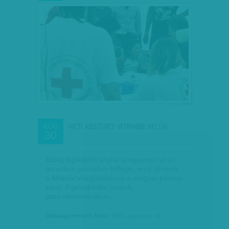
HETI ABSZURD: VITRINBE VELÜK
AUG
30
Eddig legfeljebb enyhe szégyenpírral az
arcunkon próbáltuk felfogni, mi is történik
a Milánói Világkiállításon a magyar pavilon
körül. A giccsködbe burkolt,
pszeudoromantikus,…
Diószegi-Horváth Nóra
| 2015. augusztus 30.