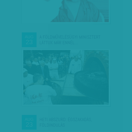
A FÖLDMŰVELÉSÜGYI MINISZTERT
AUG
23
LÁTTUK MÁR ENNÉL…
HETI ABSZURD: ÉGSZAKADÁS,
AUG
23
FÖLDINDULÁS