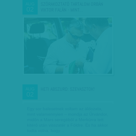
SZÓRAKOZTATÓ TARTALOM ORBÁN
AUG
02
VIKTOR FALÁN - MINT…
HETI ABSZURD: SZEVASZTOK!
AUG
02
Egy sor balesetnek voltam az áldozata,
mint valamennyien – mondja az Űrvándor,
midőn a Mars seregéből a Merkúrra tett
kitérő után visszatér a Földre. És ha akkor
tudta volna, hogy…