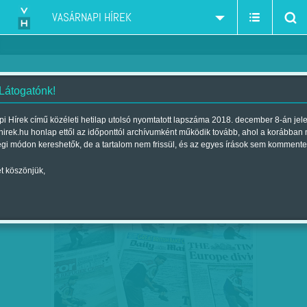
VASÁRNAPI HÍREK
 Látogatónk!
Diószegi-Horváth Nóra
szerző:
i Hírek című közéleti hetilap utolsó nyomtatott lapszáma 2018. december 8-án jel
hirek.hu honlap ettől az időponttól archívumként működik tovább, ahol a korábban
égi módon kereshetők, de a tartalom nem frissül, és az egyes írások sem kommente
t köszönjük,
'REMÉLEM, A FIAIM HALÁLA
SZEP
06
MEGVÁLTOZTATJA A…