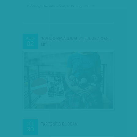
Diószegi-Horváth Nóra
| 2015. augusztus 2.
'BÜDÖS BEVÁNDORLÓ': TUDJA A NÉNI,
AUG
02
MIT…
TARTÓSÍTS OKOSAN!
JÚL
30