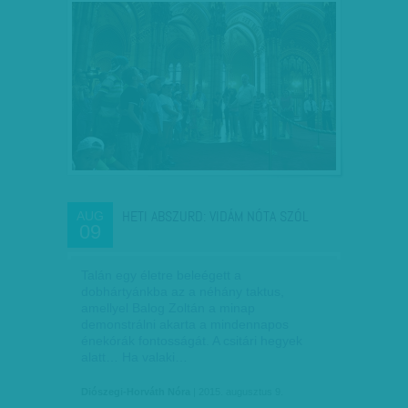
HETI ABSZURD: VIDÁM NÓTA SZÓL
AUG
09
Talán egy életre beleégett a
dobhártyánkba az a néhány taktus,
amellyel Balog Zoltán a minap
demonstrálni akarta a mindennapos
énekórák fontosságát. A csitári hegyek
alatt… Ha valaki…
Diószegi-Horváth Nóra
| 2015. augusztus 9.