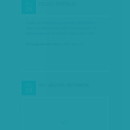
FESZÜLT ÉRTÉKELÉS
JÚL
26
Zajlik az intézményvezetők értékelése –
nem mindenhol problémamentesen. A
tanulságokra azonban még várni kell.
Diószegi-Horváth Nóra
| 2015. július 26.
HETI ABSZURD: REFORMKOR
JÚL
19