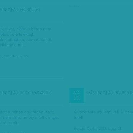
hirdetés
HOGY FÁJ: FELNŐTTEK
k olyat, akibe a héten nem
olna bele lélektájt.
k kínunkban, nem mutatjuk
világnak, mi…
a
| 2013. február 25.
HOGY FÁJ: HEGYI MAGYAROK
MÁSHOGY FÁJ: RS4950 K
JAN
21
tott a minap egy régen látott
A vezetésre születni kell. Micso
r némafilm, amely a téli olimpia
tétel!
áról szólt.
Horváth Dorka
| 2013. január 21.