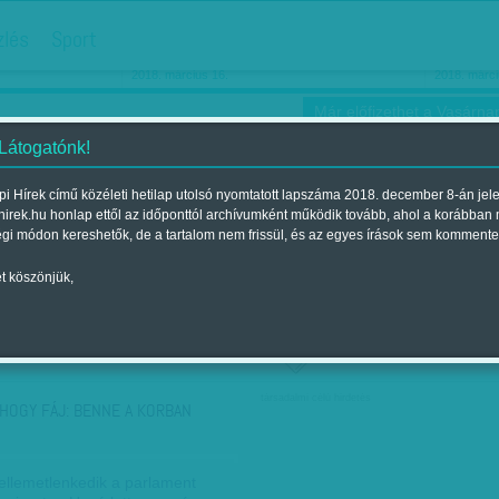
hirdetés
zlés
Sport
Ha még egyszer nyolcvanéves…
Barbie-h
2018. március 16.
2018. márci
Már előfizethet a Vasárnap
 Látogatónk!
i Hírek című közéleti hetilap utolsó nyomtatott lapszáma 2018. december 8-án jel
hirek.hu honlap ettől az időponttól archívumként működik tovább, ahol a korábban
ókusz
Szerintem
Ízlés
Sport
égi módon kereshetők, de a tartalom nem frissül, és az egyes írások sem kommente
t köszönjük,
ző szerint
Címke szerint
társadalmi célú hirdetés
HOGY FÁJ: BENNE A KORBAN
Kellemetlenkedik a parlament