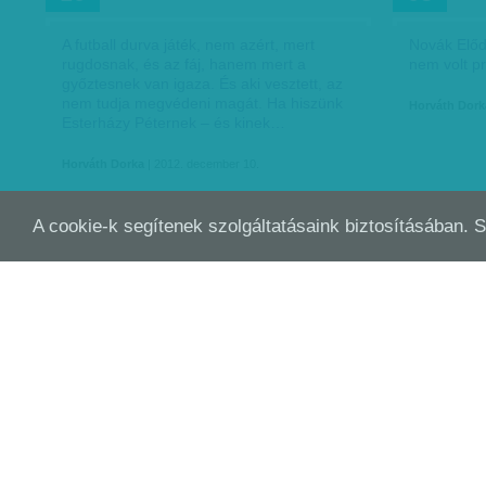
A futball durva játék, nem azért, mert
Novák Előd
rugdosnak, és az fáj, hanem mert a
nem volt p
győztesnek van igaza. És aki vesztett, az
nem tudja megvédeni magát. Ha hiszünk
Horváth Dork
Esterházy Péternek – és kinek…
Horváth Dorka
| 2012. december 10.
A cookie-k segítenek szolgáltatásaink biztosításában. 
MÁSHOGY FÁJ: KECSKETÁNC
MÁS
NOV
NOV
12
05
Egy hely, ahol nem létezik középszer,
New York c
nincs átlagos, mert mindenki más: New
parafrazálh
Yorkban mindenki valaki.
minden han
igazán jó j
Horváth Dorka
| 2012. november 12.
Horváth Dork