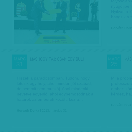
folyosóján 
nyugdíjpén
Nyilván a l
hangzik a 
Horváth Dork
MÁSHOGY FÁJ: CSAK EGY BULI
MÁS
MÁRC
MÁRC
31
25
Hiszek a paradicsomban. Tudom, hogy
Mi a problé
létezik egy hely, ahol minden jót szabad,
professzoro
de semmit sem muszáj. Ahol mindenki
ember: kön
nevetve egyenlő, ahol egybemosódnak a
kérdez, h
határok az emberek között, kéz a…
Horváth Dork
Horváth Dorka
| 2013. március 31.