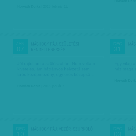
Horváth Dork
Horváth Dorka
| 2013. február 11.
MÁSHOGY FÁJ: SZÜLETÉSI
MÁS
JAN
DEC
07
31
RENDELLENESSÉG
Jól rajtoltam a szülőszobán. Nem voltam
Egy világ á
kivételes, ám hátrányos helyzetű sem.
néz maga e
Erős középmezőny, egy erős középső…
Horváth Dork
Horváth Dorka
| 2013. január 7.
MÁSHOGY FÁJ: VEZÉR, SZURKOLÓ
MÁS
DEC
DEC
10
03