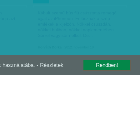
m
Kábult szemű bús fiú csúsztatja remegő
árja azt,
ujjait az iPhoneon. Felúsznak a szép
emlékek a kijelzőn. Nőkkel csúszdán,
nőkkel buliban, nőkkel naplementében.
Sörrel vagy sör nélkül. De…
Horváth Dorka
| 2012. november 19.
-k használatába.
- Részletek
Rendben!
HELY
MÁSHOGY FÁJ: ÉRTŐ KEZEKBEN
OKT
15
z egyenes
Nem értem. Biztos velem van a baj, mert
ai jó
csütörtökön már az irodalmit sem
 tudom,
értettem. Mo Jen irodalmi Nobeldíját, ki
s szükség
korunk nagy…
Horváth Dorka
| 2012. október 15.