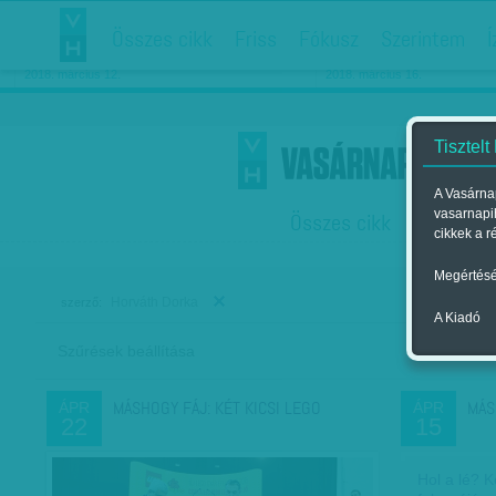
Összes cikk
Friss
Fókusz
Szerintem
Í
Chipekkel a rák ellen
Párkapcsolati matiné
2018. március 12.
2018. március 16.
Tisztelt
A Vasárnap
vasarnapi
Összes cikk
Friss
F
cikkek a r
Megértésé
Horváth Dorka
szerző:
A Kiadó
Szűrések beállítása
Szer
MÁSHOGY FÁJ: KÉT KICSI LEGO
MÁS
ÁPR
ÁPR
22
15
Hol a lé? 