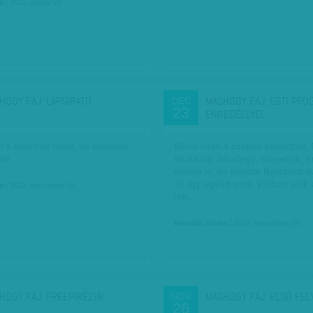
a
| 2013. január 28.
HOGY FÁJ: LAPSIRATÓ
MÁSHOGY FÁJ: ESTI PRO
DEC
23
ENGEDÉLLYEL
ll a koporsó felett, és bambán
Bécsi virsli a csepeli közértből
lé.
multikulti. Mindegy, szeretjük, 
mama is, és persze Balázska is,
Jó így együtt enni, jobban esik 
a
| 2012. december 31.
mit…
Horváth Dorka
| 2012. december 23.
HOGY FÁJ: FREEPIRÉZIA!
MÁSHOGY FÁJ: ELSŐ FE
NOV
26