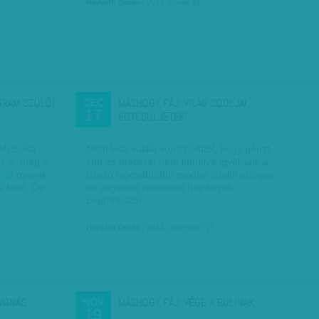
Horváth Dorka
| 2013. január 14.
GRAM SZÜLŐI
MÁSHOGY FÁJ: VILÁG COOLJAI,
DEC
17
EGYESÜLJETEK!
. Micsoda
Mitől lesz valaki vonzó? Attól, hogy pénzt,
én is, meg a
időt és macerát nem kímélve igyekszik a
 jó gyerek.
létező legcsábítóbb módon tálalni előnyeit
a falat. De
és végsőkig rejtegetni hátrányait.
Legtöbbször…
Horváth Dorka
| 2012. december 17.
LVONÁS
MÁSHOGY FÁJ: VÉGE A BULINAK
NOV
19