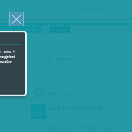
Keresés
ősnők nőnapra
Megtáncoltatott Oscar-szobor
us 16.
2018. március 16.
i Hírekre, kattintson!
Kutatás
magyar
ent meg. A
start
 megjelent
Keresés
lhetőek.
stop
Dátum szerint
MÁSHOGY FÁJ: PELIKÁN-HÍREK
ÁPR
08
A minap pimaszul hozzányúlt valaki egy