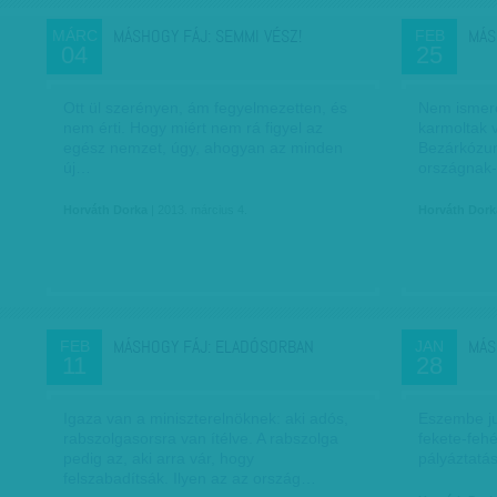
MÁSHOGY FÁJ: SEMMI VÉSZ!
MÁS
MÁRC
FEB
04
25
Ott ül szerényen, ám fegyelmezetten, és
Nem ismere
nem érti. Hogy miért nem rá figyel az
karmoltak v
egész nemzet, úgy, ahogyan az minden
Bezárkózun
új…
országnak-
Horváth Dorka
| 2013. március 4.
Horváth Dork
MÁSHOGY FÁJ: ELADÓSORBAN
MÁS
FEB
JAN
11
28
Igaza van a miniszterelnöknek: aki adós,
Eszembe ju
rabszolgasorsra van ítélve. A rabszolga
fekete-fehé
pedig az, aki arra vár, hogy
pályáztatás
felszabadítsák. Ilyen az az ország…