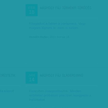
MÁSHOGY FÁJ: TÖRVÉNYI TÖRŐDÉS
FEB
18
Kitagadott a héten a parlament. Vagy
magam léptem le, nem is tudom.
Horváth Dorka
| 2013. február 18.
ERESTETIK
MÁSHOGY FÁJ: SLÁGERGYANÚ
JAN
14
da elavult
Feszülten összpontosítok. Minden
erőmmel próbálom precízen lejegyezni a
hallottakat.