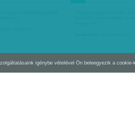
nek a piréz állampolgársággal
„Magyarország nem koldul, ne
roblémája.
könyörög, hanem teljesít, és elv
ami jár neki.”
a
| 2012. december 3.
Horváth Dorka
| 2012. november 26.
Szolgáltatásaink igénybe vételével Ön beleegyezik a cookie
HOGY FÁJ: ÁTÍRT VERSENYEK
MÁSHOGY FÁJ: KIFIZETŐ
OKT
24
sendes, újra csendes –
Kislányom, a legjobb mindig a
atnám Petőfit is, csakhogy itt
út! – fülembe cseng még az any
gos, újra hangos. És ez az
tanács, még akkor is, ha mára
el. Helyszíni…
olykor egy kis görbületre igeni
van. Egy kis kerülőútra,…
a
| 2012. november 5.
Horváth Dorka
| 2012. október 24.