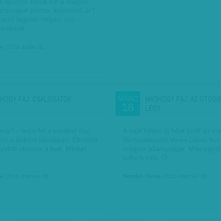
a riporter. Hová lett a magán-
ztártagok pénze, képviselő úr?
étező legjobb helyen van –
sértődött…
a
| 2013. április 15.
HOGY FÁJ: CSALOGATÓK
MÁSHOGY FÁJ: AZ ÖTÖDI
MÁRC
18
LÉGY
ma? – teszi fel a kérdést ősz
A múlt héten új hőst szült az int
m a doktori iskolában. Elméleti
Bemutatkozott Veres Dávid hu
yvből olvassa a bajt. Minket
magyar állampolgár. Más egye
a…
tudunk róla. Ő…
a
| 2013. március 25.
Horváth Dorka
| 2013. március 18.