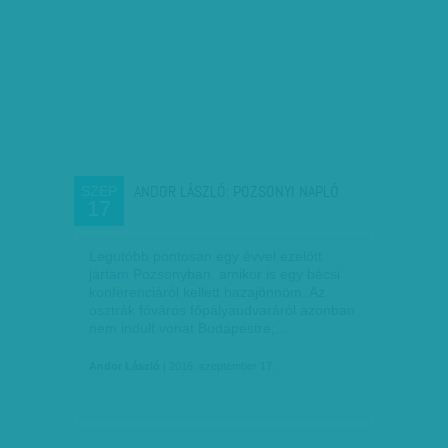
ANDOR LÁSZLÓ: POZSONYI NAPLÓ
SZEP
17
Legutóbb pontosan egy évvel ezelőtt
jártam Pozsonyban, amikor is egy bécsi
konferenciáról kellett hazajönnöm. Az
osztrák főváros főpályaudvaráról azonban
nem indult vonat Budapestre;…
Andor László
| 2016. szeptember 17.