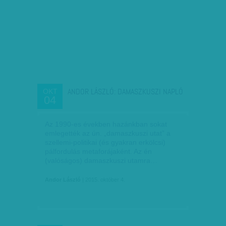
ANDOR LÁSZLÓ: DAMASZKUSZI NAPLÓ
OKT
04
Az 1990-es években hazánkban sokat
emlegették az ún. „damaszkuszi utat” a
szellemi-politikai (és gyakran erkölcsi)
pálfordulás metaforájaként. Az én
(valóságos) damaszkuszi utamra…
Andor László
| 2015. október 4.