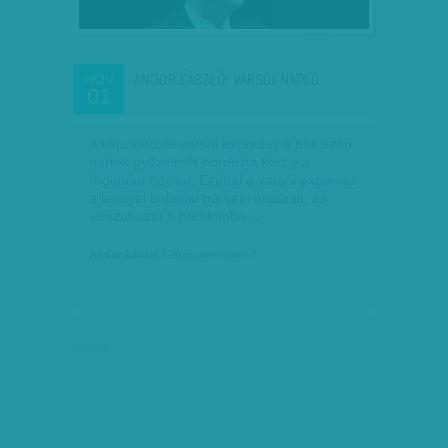
ANDOR LÁSZLÓ: VARSÓI NAPLÓ
NOV
01
A képzeletbeli varsói expressz a balközép
pártok győzelmét hordozta körbe a
régióban egykor. Ezúttal a varsói expressz
a lengyel baloldal pártjain átgázolt, és
visszahozta a hatalomba…
Andor László
| 2015. november 1.
hirdetés