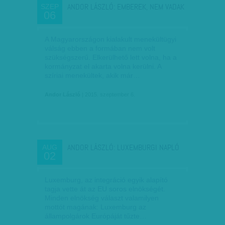
ANDOR LÁSZLÓ: EMBEREK, NEM VADAK
SZEP
06
A Magyarországon kialakult menekültügyi
válság ebben a formában nem volt
szükségszerű. Elkerülhető lett volna, ha a
kormányzat el akarta volna kerülni. A
szíriai menekültek, akik már…
Andor László
| 2015. szeptember 6.
ANDOR LÁSZLÓ: LUXEMBURGI NAPLÓ
AUG
02
Luxemburg, az integráció egyik alapító
tagja vette át az EU soros elnökségét.
Minden elnökség választ valamilyen
mottót magának: Luxemburg az
állampolgárok Európáját tűzte…