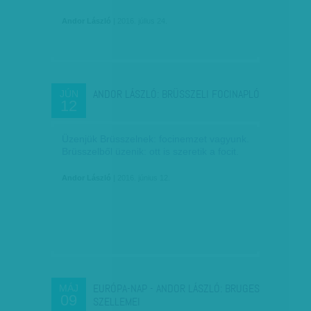
Andor László
| 2016. július 24.
ANDOR LÁSZLÓ: BRÜSSZELI FOCINAPLÓ
JÚN
12
Üzenjük Brüsszelnek: focinemzet vagyunk.
Brüsszelből üzenik: ott is szeretik a focit.
Andor László
| 2016. június 12.
EURÓPA-NAP - ANDOR LÁSZLÓ: BRUGES
MÁJ
09
SZELLEMEI