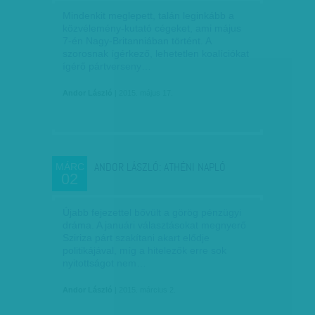
Mindenkit meglepett, talán leginkább a
közvélemény-kutató cégeket, ami május
7-én Nagy-Britanniában történt. A
szorosnak ígérkező, lehetetlen koalíciókat
ígérő pártverseny…
Andor László
| 2015. május 17.
ANDOR LÁSZLÓ: ATHÉNI NAPLÓ
MÁRC
02
Újabb fejezettel bővült a görög pénzügyi
dráma. A januári választásokat megnyerő
Sziriza párt szakítani akart elődje
politikájával, míg a hitelezők erre sok
nyitottságot nem…
Andor László
| 2015. március 2.