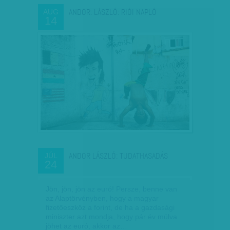
ANDOR: LÁSZLÓ: RIÓI NAPLÓ
AUG
14
ANDOR LÁSZLÓ: TUDATHASADÁS
JÚL
24
Jön, jön, jön az euró! Persze, benne van
az Alaptörvényben, hogy a magyar
fizetőeszköz a forint, de ha a gazdasági
miniszter azt mondja, hogy pár év múlva
jöhet az euró, akkor az…