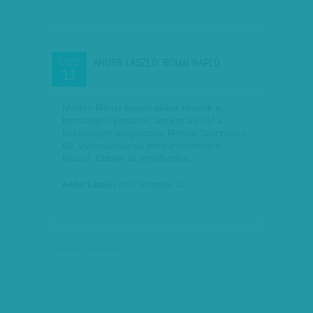
ANDOR LÁSZLÓ: RÓMAI NAPLÓ
DEC
11
Matteo Renzi éppen akkor távozik a
kormányfői posztról, amikor az EU a
közösséget megalapító Római Szerződés
60. évfordulójának megünneplésére
készül. Ebben az emelkedett…
Andor László
| 2016. december 11.
társadalmi célú hirdetés