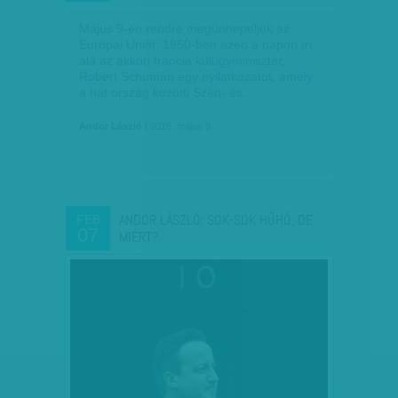
Május 9-én rendre megünnepeljük az
Európai Uniót. 1950-ben ezen a napon írt
alá az akkori francia külügyminiszter,
Robert Schuman egy nyilatkozatot, amely
a hat ország közötti Szén- és…
Andor László
| 2016. május 9.
ANDOR LÁSZLÓ: SOK-SOK HŰHÓ, DE
FEB
07
MIÉRT?