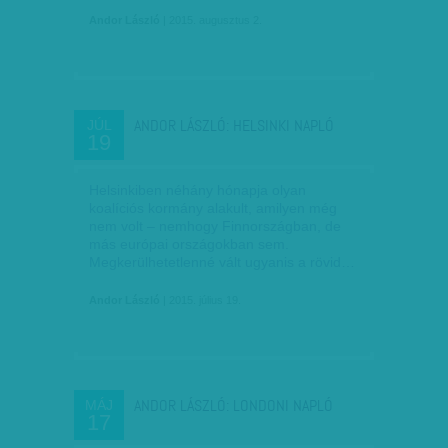
Andor László
| 2015. augusztus 2.
ANDOR LÁSZLÓ: HELSINKI NAPLÓ
JÚL
19
Helsinkiben néhány hónapja olyan
koalíciós kormány alakult, amilyen még
nem volt – nemhogy Finnországban, de
más európai országokban sem.
Megkerülhetetlenné vált ugyanis a rövid…
Andor László
| 2015. július 19.
ANDOR LÁSZLÓ: LONDONI NAPLÓ
MÁJ
17