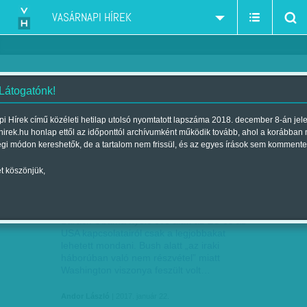
VASÁRNAPI HÍREK
 Látogatónk!
Andor László
szerző:
i Hírek című közéleti hetilap utolsó nyomtatott lapszáma 2018. december 8-án jel
hirek.hu honlap ettől az időponttól archívumként működik tovább, ahol a korábban
égi módon kereshetők, de a tartalom nem frissül, és az egyes írások sem kommente
t köszönjük,
ANDOR LÁSZLÓ: WASHINGTONI NAPLÓ
JAN
22
Barack Obama nyolc éve alatt az EU és az
USA kapcsolatairól csak a legjobbakat
lehetett mondani. Bush alatt „az iraki
háborúban való nem részvétel” miatt
Washington viszonya feszült volt…
Andor László
| 2017. január 22.