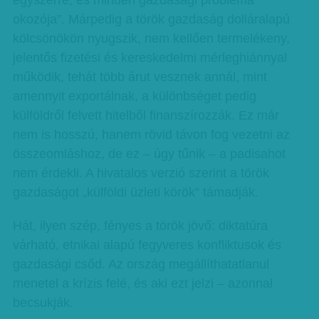
egyszerre, és minden gazdasági probléma
okozója”. Márpedig a török gazdaság dolláralapú
kölcsönökön nyugszik, nem kellően termelékeny,
jelentős fizetési és kereskedelmi mérleghiánnyal
működik, tehát több árut vesznek annál, mint
amennyit exportálnak, a különbséget pedig
külföldről felvett hitelből finanszírozzák. Ez már
nem is hosszú, hanem rövid távon fog vezetni az
összeomláshoz, de ez – úgy tűnik – a padisahot
nem érdekli. A hivatalos verzió szerint a török
gazdaságot „külföldi üzleti körök” támadják.
Hát, ilyen szép, fényes a török jövő: diktatúra
várható, etnikai alapú fegyveres konfliktusok és
gazdasági csőd. Az ország megállíthatatlanul
menetel a krízis felé, és aki ezt jelzi – azonnal
becsukják.