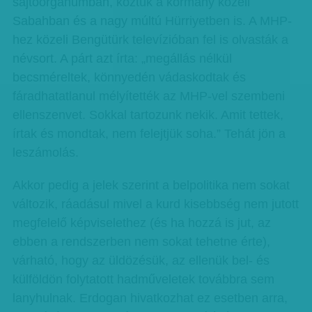
sajtóorgánumban, köztük a kormány közeli
Sabahban és a nagy múltú Hürriyetben is. A MHP-
hez közeli Bengütürk televízióban fel is olvasták a
névsort. A párt azt írta: „megállás nélkül
becsméreltek, könnyedén vádaskodtak és
fáradhatatlanul mélyítették az MHP-vel szembeni
ellenszenvet. Sokkal tartozunk nekik. Amit tettek,
írtak és mondtak, nem felejtjük soha.” Tehát jön a
leszámolás.
Akkor pedig a jelek szerint a belpolitika nem sokat
változik, ráadásul mivel a kurd kisebbség nem jutott
megfelelő képviselethez (és ha hozzá is jut, az
ebben a rendszerben nem sokat tehetne érte),
várható, hogy az üldözésük, az ellenük bel- és
külföldön folytatott hadműveletek továbbra sem
lanyhulnak. Erdogan hivatkozhat ez esetben arra,