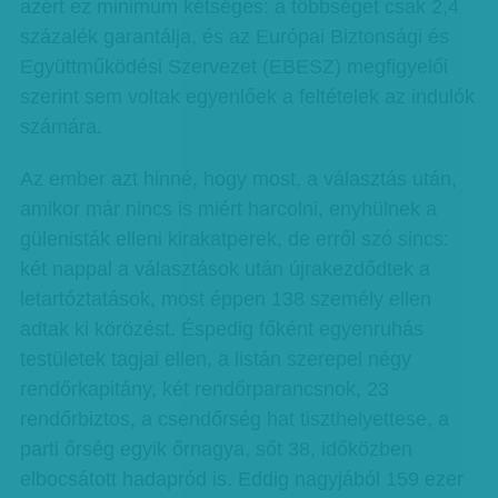
azért ez minimum kétséges: a többséget csak 2,4
százalék garantálja, és az Európai Biztonsági és
Együttműködési Szervezet (EBESZ) megfigyelői
szerint sem voltak egyenlőek a feltételek az indulók
számára.
Az ember azt hinné, hogy most, a választás után,
amikor már nincs is miért harcolni, enyhülnek a
gülenisták elleni kirakatperek, de erről szó sincs:
két nappal a választások után újrakezdődtek a
letartóztatások, most éppen 138 személy ellen
adtak ki körözést. Éspedig főként egyenruhás
testületek tagjai ellen, a listán szerepel négy
rendőrkapitány, két rendőrparancsnok, 23
rendőrbiztos, a csendőrség hat tiszthelyettese, a
parti őrség egyik őrnagya, sőt 38, időközben
elbocsátott hadapród is. Eddig nagyjából 159 ezer