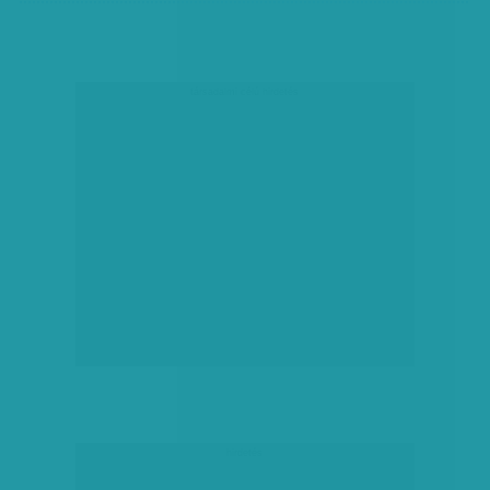
társadalmi célú hirdetés
hirdetés