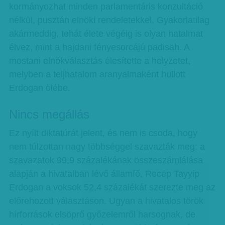
kormányozhat minden parlamentáris konzultáció
nélkül, pusztán elnöki rendeletekkel. Gyakorlatilag
akármeddig, tehát élete végéig is olyan hatalmat
élvez, mint a hajdani fényesorcájú padisah. A
mostani elnökválasztás élesítette a helyzetet,
melyben a teljhatalom aranyalmaként hullott
Erdogan ölébe.
Nincs megállás
Ez nyílt diktatúrát jelent, és nem is csoda, hogy
nem túlzottan nagy többséggel szavazták meg: a
szavazatok 99,9 százalékának összeszámlálása
alapján a hivatalban lévő államfő, Recep Tayyip
Erdogan a voksok 52,4 százalékát szerezte meg az
előrehozott választáson. Ugyan a hivatalos török
hírforrások elsöprő győzelemről harsognak, de