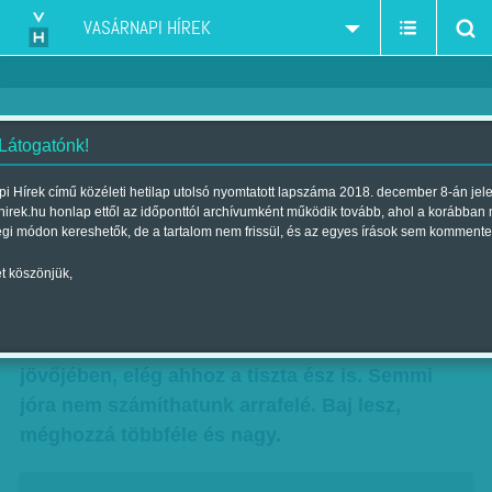
VASÁRNAPI HÍREK
 Látogatónk!
A félhold árnyéka
i Hírek című közéleti hetilap utolsó nyomtatott lapszáma 2018. december 8-án jel
hirek.hu honlap ettől az időponttól archívumként működik tovább, ahol a korábban
Szerző:
Szele Tamás
| Megjelent a 2018. június 29.-i lapszámban
égi módon kereshetők, de a tartalom nem frissül, és az egyes írások sem kommente
t köszönjük,
Nem kell kristálygömb vagy hókuszpókusz
ahhoz, hogy Erdogan győzelme után baljós
jeleket lássunk feltűnni Törökország közelebbi
jövőjében, elég ahhoz a tiszta ész is. Semmi
jóra nem számíthatunk arrafelé. Baj lesz,
méghozzá többféle és nagy.