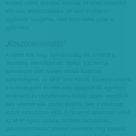
embert vettek őrizetbe, közülük 48 ezret helyeztek
előzetes letartóztatásba, de nem enyhül az
ügyészek buzgalma, nem szab nekik gátat a
győzelem.
„Köszönetmondás”
A héten már nagy nyilvánosság elé is került a
„kormány ellenségeinek” listája. Ezt nem a
kormányzó párt, hanem annak koalíciós
szövetségese, az MHP tette közzé, éspedig azokról
a kormánypárti és ellenzéki újságírókról, egyetemi
tanárokról és közvélemény-kutató cégek vezetőiről,
akik véleményük szerint bírálták őket a vasárnap
tartott választások előtt. A 70 nevet tartalmazó listát
az MHP egész oldalas hirdetés formájában,
„köszönetmondás” címmel jelentette meg számos