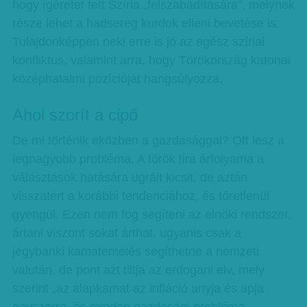
hogy ígéretet tett Szíria „felszabadítására”, melynek
része lehet a hadsereg kurdok elleni bevetése is.
Tulajdonképpen neki erre is jó az egész szíriai
konfliktus, valamint arra, hogy Törökország katonai
középhatalmi pozícióját hangsúlyozza.
Ahol szorít a cipő
De mi történik eközben a gazdasággal? Ott lesz a
legnagyobb probléma. A török líra árfolyama a
választások hatására ugrált kicsit, de aztán
visszatért a korábbi tendenciához, és töretlenül
gyengül. Ezen nem fog segíteni az elnöki rendszer,
ártani viszont sokat árthat, ugyanis csak a
jegybanki kamatemelés segíthetne a nemzeti
valután, de pont azt tiltja az erdogani elv, mely
szerint „az alapkamat az infláció anyja és apja