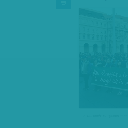
A Tanítanék Mozgalom demons