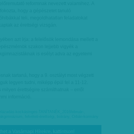
 előremutató reformnak nevezett valamihez. A
fokozta, hogy a gépészetet tanuló
óhibákkal teli, megoldhatatlan feladatokat
kaptak az érettségi vizsgán.
ben azt írja: a felelősök lemondása mellett a
pészmérnök szakon lejjebb vigyék a
akgimnazistáknak is esélyt adva az egyetemi
osnak tartaná, hogy a 9. osztályt most végzett
uk legyen tudni, miképp épül fel a 11-12.
 milyen érettségire számíthatnak – erről
mi információ.
rlázadás-kockásinges-TANÍTANÉK_2016február-
,
akgimnázium
,
felvételi-érettségi
,
botrány
,
Orbán-kormány
thet a Vasárnapi Hírekre, kattintson!