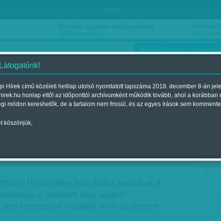
hirdetés
Ha még egyszer nyolcvanéves…
Barbie-h
2018. március 16.
2018. márci
Már előfizethet a Vasárnap
 Látogatónk!
i Hírek című közéleti hetilap utolsó nyomtatott lapszáma 2018. december 8-án jel
hirek.hu honlap ettől az időponttól archívumként működik tovább, ahol a korábban
ókusz
Szerintem
Ízlés
Sport
égi módon kereshetők, de a tartalom nem frissül, és az egyes írások sem kommente
t köszönjük,
 vissza
jelent a 2017. július 01.-i lapszámban
ktatási Hivatal ellen, ha a diákok hallgatnak a
hívására. A Tanítanék kész segíteni
úton szeretnének elégtételt venni az elrontott