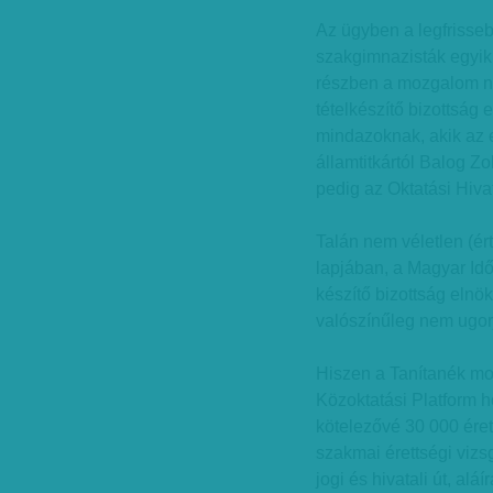
Az ügyben a legfrisse
szakgimnazisták egyik 
részben a mozgalom n
tételkészítő bizottság
mindazoknak, akik az el
államtitkártól Balog Z
pedig az Oktatási Hivat
Talán nem véletlen (ér
lapjában, a Magyar Idő
készítő bizottság elnö
valószínűleg nem ugor
Hiszen a Tanítanék mo
Közoktatási Platform h
kötelezővé 30 000 éret
szakmai érettségi vizsg
jogi és hivatali út, al