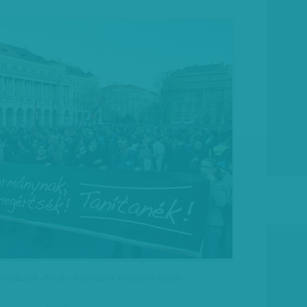
trációja - Forrás: a Tanítanék Facebook-oldala