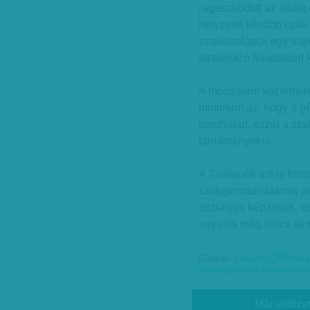
ragaszkodott az általa
helyzetet később csak 
szakiskolások egy sajt
tartalmazó feladatsort 
A mozgalom közleményé
minimum az, hogy a gé
ponthatárt, ezzel a sz
tanulmányokra.
A Tanítanék azt is font
szakgimnazistáknak jog
osztályos képzésük, és
ugyanis még nincs sem
Címkék:
Fókusz
,
CKP-taná
szakképzés-szakmukás-sz
Már előfize