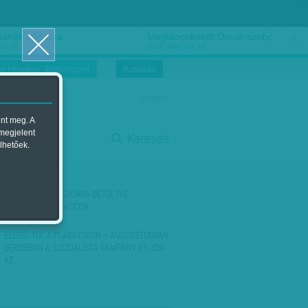
ősnők nőnapra
Megtáncoltatott Oscar-szobor
us 16.
2018. március 16.
i Hírekre, kattintson!
Kutatás
magyar
ent meg. A
start
 megjelent
Keresés
lhetőek.
stop
KÖVETKEZŐ:
SZEZONRA BETÖLTVE,
NAGYMAMA A PLACCON
ELŐZŐ:
TÚL A PLAKÁTOKON – AUGUSZTUSBAN
BEROBBAN A SZOCIALISTA KAMPÁNY ÉS JÖN
AZ…