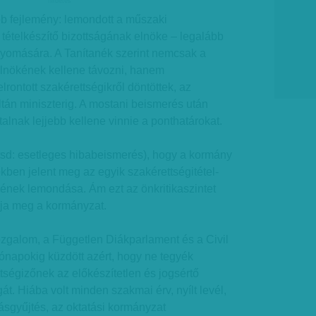
hirdetes
bb fejlemény: lemondott a műszaki
tételkészítő bizottságának elnöke – legalább
yomására. A Tanítanék szerint nemcsak a
 elnökének kellene távozni, hanem
rontott szakérettségikről döntöttek, az
oltán miniszterig. A mostani beismerés után
alnak lejjebb kellene vinnie a ponthatárokat.
tsd: esetleges hibabeismerés), hogy a kormány
kben jelent meg az egyik szakérettségitétel-
kének lemondása. Ám ezt az önkritikaszintet
ja meg a kormányzat.
zgalom, a Független Diákparlament és a Civil
ónapokig küzdött azért, hogy ne tegyék
tségizőnek az előkészítetlen és jogsértő
át. Hiába volt minden szakmai érv, nyílt levél,
áírásgyűjtés, az oktatási kormányzat