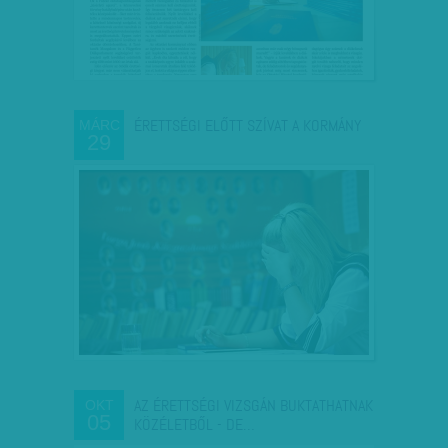
ÉRETTSÉGI ELŐTT SZÍVAT A KORMÁNY
MÁRC
29
AZ ÉRETTSÉGI VIZSGÁN BUKTATHATNAK
OKT
05
KÖZÉLETBŐL - DE…