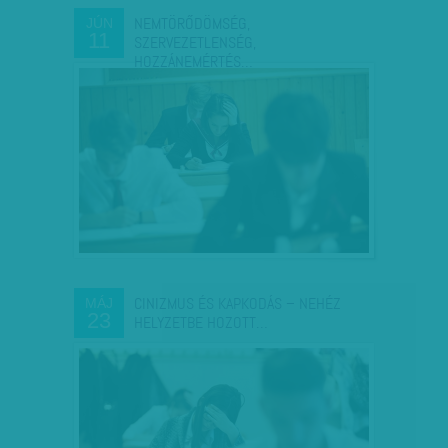
NEMTÖRŐDÖMSÉG,
JÚN
11
SZERVEZETLENSÉG,
HOZZÁNEMÉRTÉS…
CINIZMUS ÉS KAPKODÁS – NEHÉZ
MÁJ
23
HELYZETBE HOZOTT…