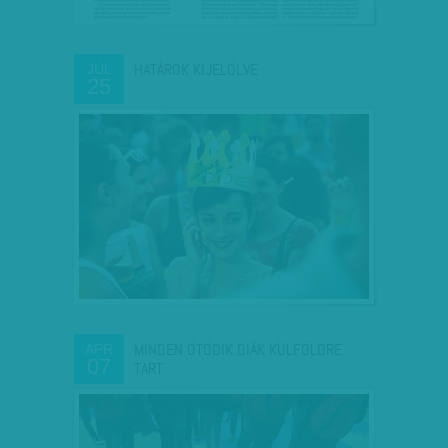
HATÁROK KIJELÖLVE
JÚL
25
MINDEN ÖTÖDIK DIÁK KÜLFÖLDRE
ÁPR
07
TART