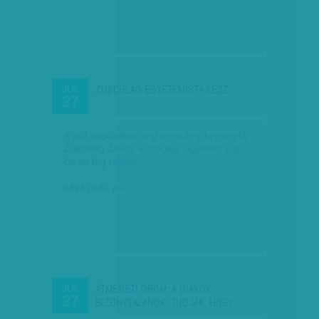
ZUSCHLAG EGYETEMISTA LESZ
JÚL
27
A volt szocialista országgyűlési képviselő,
Zuschlag János a szegedi egyetem jogi
karán fog tanulni.
KÁVÉ
| 2014. július 27.
ÁTMENETI ÖRÖM: A DIÁKOK
JÚL
27
BIZONYTALANOK, TUDJÁK, HOGY…