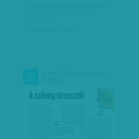
A kínos kérdéseket sem kerülgethetik - Ki
mondja meg a diákoknak? Ki segít
eligazodni?
F. Szabó Kata
| 2015. október 5.
'NEM KÉSZÜLTÉL FERENC PÁPÁBÓL,
OKT
03
FIACSKÁM?'…