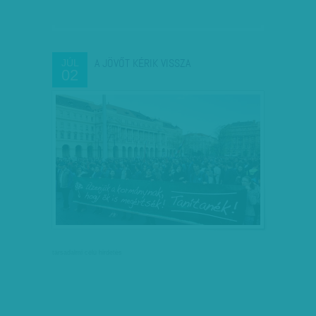
A JÖVŐT KÉRIK VISSZA
JÚL
02
társadalmi célú hirdetés