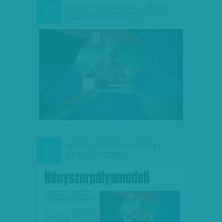
KÉNYSZERPÁLYAMODELL - MEGINT
JAN
23
KISZÚRTAK A KÍSÉRLETI…
MEGINT KISZÚRTAK A KÍSÉRLETI
JAN
22
NYÚLNAK HASZNÁLT…