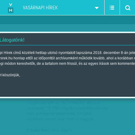
VASÁRNAPI HÍREK
 Látogatónk!
felvételi-érettségi
szűkítés:
i Hírek című közéleti hetilap utolsó nyomtatott lapszáma 2018. december 8-án jel
hirek.hu honlap ettől az időponttól archívumként működik tovább, ahol a korábban
égi módon kereshetők, de a tartalom nem frissül, és az egyes írások sem kommente
t köszönjük,
AKI TEHETI, KÜLFÖLDÖN TANUL
MÁJ
08
A héten a nemzetiségi vizsgákkal
megkezdődött az idei érettségi időszak,
összesen 73 400 végzős középiskolás vág
neki a megmérettetésnek, közülük
azonban sokan már nem a magyar…
F. Szabó Kata
| 2018. május 8.