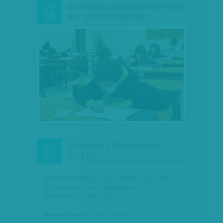
KORMÁNYZÁS MAGYARORSZÁGON 2015-
JAN
18
BEN - EGY BUKÁS MÁR VAN…
SZIGORODIK A FELSŐOKTATÁSI
NOV
30
FELVÉTELI
Minden felvételizőnek kötelező lesz 2020-
tól az emelt szintű érettségi és a
középfokú nyelvvizsga.
Munkatársunktól
| 2014. november 30.