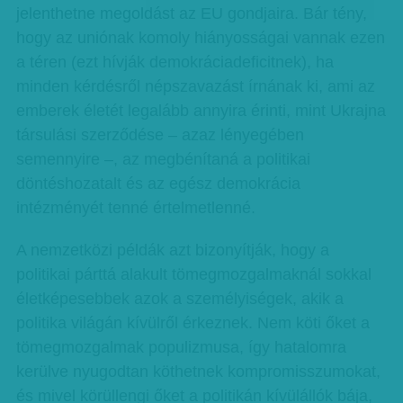
jelenthetne megoldást az EU gondjaira. Bár tény,
hogy az uniónak komoly hiányosságai vannak ezen
a téren (ezt hívják demokráciadeficitnek), ha
minden kérdésről népszavazást írnának ki, ami az
emberek életét legalább annyira érinti, mint Ukrajna
társulási szerződése – azaz lényegében
semennyire –, az megbénítaná a politikai
döntéshozatalt és az egész demokrácia
intézményét tenné értelmetlenné.
A nemzetközi példák azt bizonyítják, hogy a
politikai párttá alakult tömegmozgalmaknál sokkal
életképesebbek azok a személyiségek, akik a
politika világán kívülről érkeznek. Nem köti őket a
tömegmozgalmak populizmusa, így hatalomra
kerülve nyugodtan köthetnek kompromisszumokat,
és mivel körüllengi őket a politikán kívülállók bája,