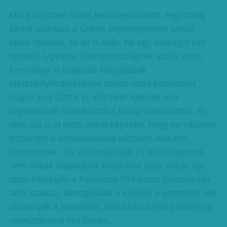
Mára azonban ismét bebizonyosodott, egy dolog
pártot alapítani a széles néprétegeknek tetsző
elvek mentén, és az is más, ha egy országot kell
vezetni. Ugyanis Spanyolországnak azóta sincs
kormánya: a koalíciós tárgyalások
eredményhirdetésének utolsó utáni határidejét
május 3-ra tűzték ki. Két hete Iglesias már
hajlandónak mutatkozott a kompromisszumra, és
még azt is el tudta volna képzelni, hogy ne vállaljon
tisztséget a szocialistákkal közösen alakított
kormányban. De a szocialisták és a Ciudadanos
nem voltak hajlandóak koalícióra lépni velük, így
most hétvégén a Podemos 394 ezres párttagsága
arról szavaz, támogassák-e kívülről a kormányt. Ha
elutasítják a javaslatot, júniusban ismét parlamenti
választásokat kell tartani.