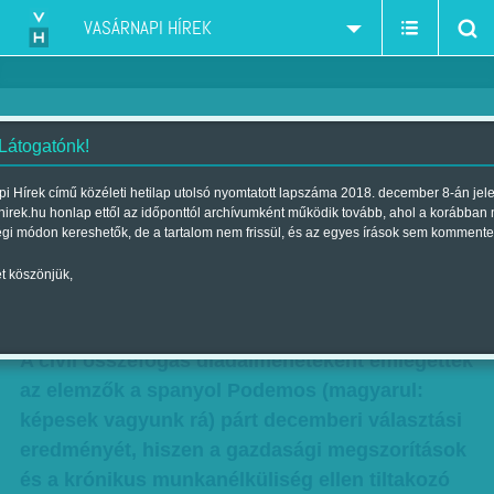
VASÁRNAPI HÍREK
 Látogatónk!
A kívülállók diszkrét bája - Szűcs
i Hírek című közéleti hetilap utolsó nyomtatott lapszáma 2018. december 8-án jel
hirek.hu honlap ettől az időponttól archívumként működik tovább, ahol a korábban
Ágnes körképe az üstökösszerű
égi módon kereshetők, de a tartalom nem frissül, és az egyes írások sem kommente
karrierekről
t köszönjük,
Szerző:
Szűcs Ágnes
| Megjelent a 2016. április 16.-i lapszámban
A civil összefogás diadalmeneteként emlegették
az elemzők a spanyol Podemos (magyarul:
képesek vagyunk rá) párt decemberi választási
eredményét, hiszen a gazdasági megszorítások
és a krónikus munkanélküliség ellen tiltakozó