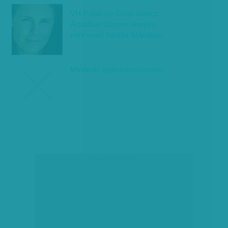
VH-Publicus: Csak Göncz
Árpádban bíztunk annyira,
mint most Sándor Máriában
Mindenki lépéskényszerben
társadalmi célú hirdetés