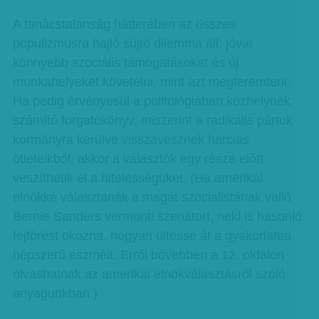
A tanácstalanság hátterében az összes
populizmusra hajló sújtó dilemma áll: jóval
könnyebb szociális támogatásokat és új
munkahelyeket követelni, mint azt megteremteni.
Ha pedig érvényesül a politológiában közhelynek
számító forgatókönyv, miszerint a radikális pártok
kormányra kerülve visszavesznek harcias
ötleteikből, akkor a választók egy része előtt
veszíthetik el a hitelességüket. (Ha amerikai
elnökké választanák a magát szocialistának valló
Bernie Sanders vermonti szenátort, neki is hasonló
fejtörést okozna, hogyan ültesse át a gyakorlatba
népszerű eszméit. Erről bővebben a 12. oldalon
olvashatnak az amerikai elnökválasztásról szóló
anyagunkban.)