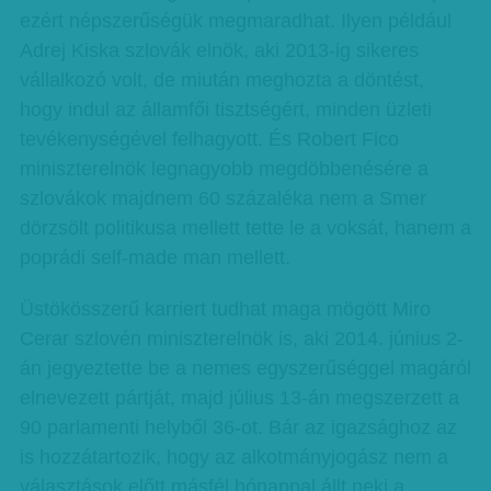
ezért népszerűségük megmaradhat. Ilyen például
Adrej Kiska szlovák elnök, aki 2013-ig sikeres
vállalkozó volt, de miután meghozta a döntést,
hogy indul az államfői tisztségért, minden üzleti
tevékenységével felhagyott. És Robert Fico
miniszterelnök legnagyobb megdöbbenésére a
szlovákok majdnem 60 százaléka nem a Smer
dörzsölt politikusa mellett tette le a voksát, hanem a
poprádi self-made man mellett.
Üstökösszerű karriert tudhat maga mögött Miro
Cerar szlovén miniszterelnök is, aki 2014. június 2-
án jegyeztette be a nemes egyszerűséggel magáról
elnevezett pártját, majd július 13-án megszerzett a
90 parlamenti helyből 36-ot. Bár az igazsághoz az
is hozzátartozik, hogy az alkotmányjogász nem a
választások előtt másfél hónappal állt neki a