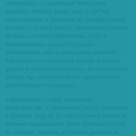
Hollandiában is a politikai elit felett aratott
diadalként értékelik sokan, hogy a múlt heti
népszavazáson a résztvevők 61 százaléka nemet
mondott az Európai Unió és Ukrajna között létrejött
társulási szerződés ratifikációjára. Noha a
kezdeményezés nem volt színtisztán
politikamentes, mert a szélsőjobbos pártokhoz
kapcsolódó civil szervezetek kezdtek el aláírást
gyűjteni a referendum kiírásához, az eredmény azt
mutatja, egy szenzációhajhász üggyel könnyen
lehet tömegeket mozgósítani.
A győzelmüket ünneplő szervezetek
hangsúlyozzák, a népszavazás arra is ráirányította
a figyelmet, hogy az EU-nak nem lenne szabad az
emberek megkérdezése nélkül döntéseket hoznia
az életükről. Szerintük a közvetlen demokrácia