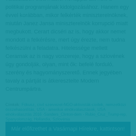
politikai programjának kidolgozásához. Hanem egy
évvel korábban, mikor felkérték miniszterelnöknek,
miután Janez Jansa miniszterelnök korrupció miatt
megbukott. Cerart dicséri az is, hogy akkor nemet
mondott a felkérésre, mert úgy érezte, nem tudna
felkészülni a feladatra. Hitelessége mellett
Cerarnak az is nagy vonzereje, hogy a szlovének
úgy gondolják, olyan, mint ők: befelé forduló,
szerény és hagyományszerető. Ennek jegyében
tavaly a pártját is átkeresztelte Modern
Centrumpártra.
Címkék:
Fókusz
,
civil szervezet-NGO-aktivisták-civilek
,
nemzetközi
összehasonlítás
,
USA - amerikai elnökválasztások
,
USA
elnökválasztás 2016 -Sanders_Clinton-dem - Rubio_Cruz_Trump-rep
,
Spanyolország
,
Hollandia
,
Szlovénia
Már előfizethet a Vasárnapi Hírekre, kattintson!