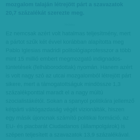
mozgalom talaján létrejött párt a szavazatok
20,7 százalékát szerezte meg.
hirdetes
Ez nemcsak azért volt hatalmas teljesítmény, mert
a pártot szűk két évvel korábban alapította meg
Pablo Iglesias madridi politológiaprofesszor a több
mint 15 millió embert megmozgató indignados-
tüntetések (felháborodottak) nyomán. Hanem azért
is volt nagy szó az utcai mozgalomból létrejött párt
sikere, mert a támogatottságuk mindössze 1,3
százalékponttal maradt el a nagy múltú
szocialistákétól. Sokan a spanyol politikára jellemző
kétpárti váltógazdaság végét vizionálták, hiszen
egy másik újoncnak számító politikai formáció, az
EU- és piacbarát Ciudadanos (állampolgárok) is
szépen teljesített a szavazatok 13,9 százalékával.