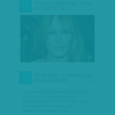
SEVNICA A VILÁGTÉRKÉPEN - TRUMP
NOV
13
FELESÉGÉT OTT MA IS…
HŰTLEN PIACOK - A KIÁBRÁNDULTSÁG
NOV
13
HATÁSA ALIG NÉHÁNY…
Alig néhány óráig tükrözték csak a piacok
a fejlett régiók közvéleményének
kiábrándultságát. Ennyi időbe telt, hogy
azok a spekulánsok, akik Clinton
győzelmére fogadtak, zárják…