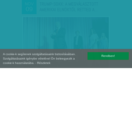
TRUMP-SOKK: A MEGVÁLASZTOTT
NOV
09
AMERIKAI ELNÖKTŐL RETTEG A…
A cookie-k segítenek szolgáltatásaink biztosításában.
Rendben!
Szolgáltatásaink igénybe vételével Ön beleegyezik a
cookie-k használatába.
- Részletek
DONALD TRUMP AZ AMERIKAI
NOV
09
EGYESÜLT ÁLLAMOK ELNÖKE
Az AP és az amerikai közszolgálati
tényként közölte a 2016-os amerikai
elnökválasztás eredményét.
VHO
| 2016. november 9.