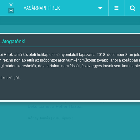
VASÁRNAPI HÍREK
 Látogatónk!
USA - amerikai elnökválasztások
szűkítés:
i Hírek című közéleti hetilap utolsó nyomtatott lapszáma 2018. december 8-án jel
hirek.hu honlap ettől az időponttól archívumként működik tovább, ahol a korábban
égi módon kereshetők, de a tartalom nem frissül, és az egyes írások sem kommente
t köszönjük,
ILLIBERALIZMUS, IDEOLÓGIA NÉLKÜL
ÁPR
01
Donald Trump maga sem hitte el, hogy
beköltözhet a Fehér Házba.
Rónay Tamás
| 2018. április 1.