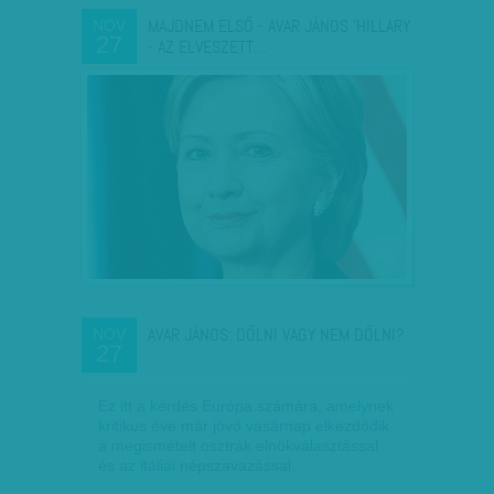
MAJDNEM ELSŐ - AVAR JÁNOS 'HILLARY
NOV
27
- AZ ELVESZETT…
AVAR JÁNOS: DŐLNI VAGY NEM DŐLNI?
NOV
27
Ez itt a kérdés Európa számára, amelynek
kritikus éve már jövő vasárnap elkezdődik
a megismételt osztrák elnökválasztással
és az itáliai népszavazással.