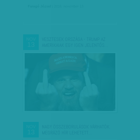
Faragó József
| 2016. november 13.
VESZTESEK ORSZÁGA - TRUMP AZ
NOV
13
AMERIKAIAK EGY IGEN JELENTŐS…
NAGY ÖSSZEBORULÁSOK VÁRHATÓK.
NOV
13
MEGRÁZÓ HÍR LEHETETT…