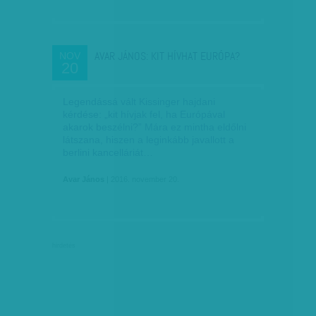
AVAR JÁNOS: KIT HÍVHAT EURÓPA?
NOV
20
Legendássá vált Kissinger hajdani
kérdése: „kit hívjak fel, ha Európával
akarok beszélni?” Mára ez mintha eldőlni
látszana, hiszen a leginkább javallott a
berlini kancelláriát…
Avar János
| 2016. november 20.
hirdetés