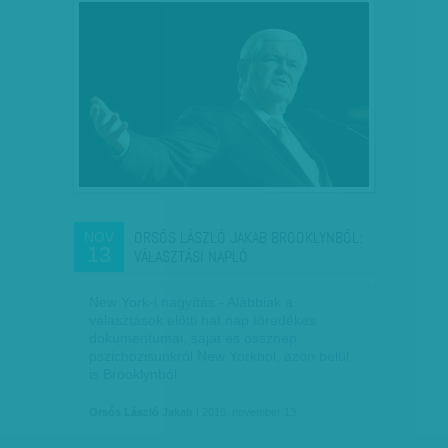
ORSÓS LÁSZLÓ JAKAB BROOKLYNBÓL:
NOV
13
VÁLASZTÁSI NAPLÓ
New York-i nagyítás - Alábbiak a
választások előtti hat nap töredékes
dokumentumai, saját és össznép
pszichózisunkról New Yorkból, azon belül
is Brooklynból.
Orsós László Jakab
| 2016. november 13.