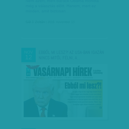
Nem azért, mert Barack Obama mondta
még a választás előtt. Hanem, mert ez
minden, amit biztosan…
Gál J. Zoltán
| 2016. november 13.
EBBŐL MI LESZ?! AZ USA-BAN IGAZÁN
NOV
12
NINCS MITŐL FÉLNI, A…