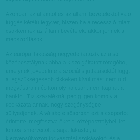
Azonban az államtól és az állami bevételektől való
függés kétélű fegyver, hiszen ha a recesszió miatt
csökkennek az állami bevételek, akkor jönnek a
megszorítások.
Az európai lakosság negyede tartozik az alsó
középosztálynak abba a kiszolgáltatott rétegébe,
amelynek jövedelme a szociális juttatásoktól függ,
a legszükségesebb cikkeken kívül mást nem tud
megvásárolni és komoly kölcsönt nem kaphat a
banktól. Tíz százaléknál pedig igen komoly a
kockázata annak, hogy szegénységbe
süllyedjenek. A válság elsősorban ezt a csoportot
érintette, megfosztva őket a középosztálybeli lét
fontos ismérveitől: a saját lakástól, a
kiegyensúlyozott fogyasztási szokásoktól és a