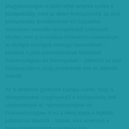
Magyarországon is azért lehet annyira széles a
középosztály, mert az állam finanszírozza: az alsó
középosztály jövedelmének 63 százaléka
valamilyen szociális támogatásból származik.
Mindez nem a szocialista történelem csökevénye:
az európai országok mintegy harmadában –
közöttük a jólét szimbólumának tekinthető
Svédországban és Norvégiában – jellemző az alsó
középosztályra, hogy jövedelmük fele az államtól
érkezik.
Az is általános gyakorlat Európa-szerte, hogy a
támogatásokat szegényektől a középosztály felé
csoportosítják át. Németországban és
Franciaországban is ez a réteg kapja a legtöbb
juttatást az államtól – többet, mint amennyit a
legkiszolgáltatottabb szegmens kap.