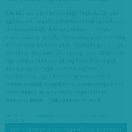
A kutató azt is jó ötletnek tartja, hogy az EU-ban
úgynevezett negatív jövedelemadóval egészítenék
ki a középosztály alsó szegmensének béreit,
hiszen ezzel a recepttel Németországban sok – bár
alacsonyabb fizetéssel járó – munkahelyet lehetett
teremteni. Hosszabb távon pedig létrehozhatnának
egy európai munkanélküliség-biztosítási alapot,
amely nagy válságok esetén kisegítené a
tagállamokat. „Így a kockázatot nem nemzeti
szinten viselnék a tagállamok, hanem megoszlana
uniós szinten, és a gazdasági talpraállás is
könnyebb lenne” – véli Guntram B. Wolff.
Címkék:
Fókusz
,
szélsőjobb
,
Európai Unió
,
USA
,
populisták-
populizmus
Már előfizethet a Vasárnapi Hírekre, kattintson!