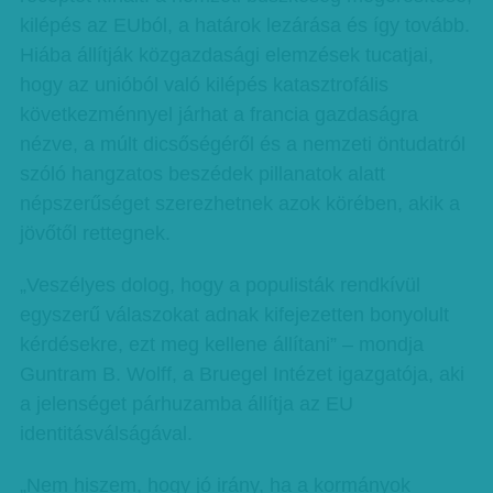
kilépés az EUból, a határok lezárása és így tovább.
Hiába állítják közgazdasági elemzések tucatjai,
hogy az unióból való kilépés katasztrofális
következménnyel járhat a francia gazdaságra
nézve, a múlt dicsőségéről és a nemzeti öntudatról
szóló hangzatos beszédek pillanatok alatt
népszerűséget szerezhetnek azok körében, akik a
jövőtől rettegnek.
„Veszélyes dolog, hogy a populisták rendkívül
egyszerű válaszokat adnak kifejezetten bonyolult
kérdésekre, ezt meg kellene állítani” – mondja
Guntram B. Wolff, a Bruegel Intézet igazgatója, aki
a jelenséget párhuzamba állítja az EU
identitásválságával.
„Nem hiszem, hogy jó irány, ha a kormányok