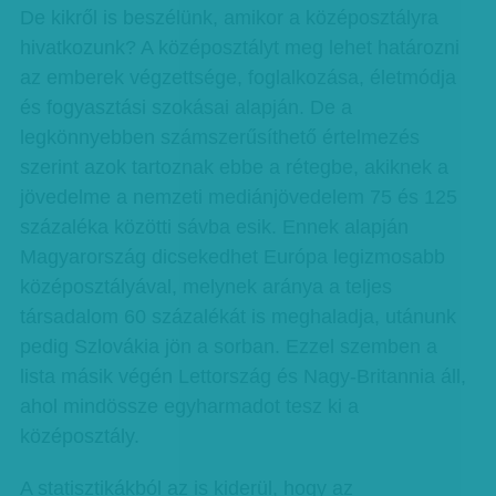
De kikről is beszélünk, amikor a középosztályra
hivatkozunk? A középosztályt meg lehet határozni
az emberek végzettsége, foglalkozása, életmódja
és fogyasztási szokásai alapján. De a
legkönnyebben számszerűsíthető értelmezés
szerint azok tartoznak ebbe a rétegbe, akiknek a
jövedelme a nemzeti mediánjövedelem 75 és 125
százaléka közötti sávba esik. Ennek alapján
Magyarország dicsekedhet Európa legizmosabb
középosztályával, melynek aránya a teljes
társadalom 60 százalékát is meghaladja, utánunk
pedig Szlovákia jön a sorban. Ezzel szemben a
lista másik végén Lettország és Nagy-Britannia áll,
ahol mindössze egyharmadot tesz ki a
középosztály.
A statisztikákból az is kiderül, hogy az