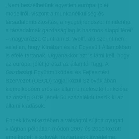
„Nem beszélhetünk egyetlen európai jóléti
modellről, viszont a munkanélküliség és
társadalombiztosítás, a nyugdíjrendszer mindenhol
a társadalmak gazdaságilag is hasznos alappillérei”
– magyarázza Guntram B. Wolff, aki szerint nem
véletlen, hogy Kínában és az Egyesült Államokban
is efelé tartanak. Ugyanakkor azt is látni kell, hogy
az európai jólét jórészt az államtól függ. A
Gazdasági Együttműködési és Fejlesztési
Szervezet (OECD) tagjai közül Szlovákiában
kiemelkedően erős az állam újraelosztó funkciója:
az ország GDP-jének 50 százalékát teszik ki az
állami kiadások.
Ennek következtében a válságtól sújtott nyugati
világban példátlan módon 2007 és 2010 között
emelkedett a szlovák háztartások jövedelme.