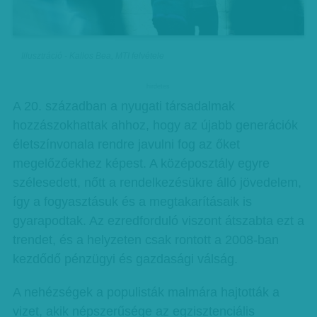
Illusztráció - Kallos Bea, MTI felvétele
hirdetes
A 20. században a nyugati társadalmak
hozzászokhattak ahhoz, hogy az újabb generációk
életszínvonala rendre javulni fog az őket
megelőzőekhez képest. A középosztály egyre
szélesedett, nőtt a rendelkezésükre álló jövedelem,
így a fogyasztásuk és a megtakarításaik is
gyarapodtak. Az ezredforduló viszont átszabta ezt a
trendet, és a helyzeten csak rontott a 2008-ban
kezdődő pénzügyi és gazdasági válság.
A nehézségek a populisták malmára hajtották a
vizet, akik népszerűsége az egzisztenciális