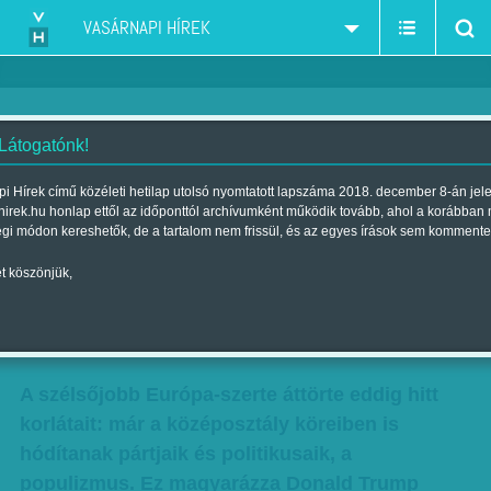
VASÁRNAPI HÍREK
 Látogatónk!
A középosztály a szélre megy? -
i Hírek című közéleti hetilap utolsó nyomtatott lapszáma 2018. december 8-án jel
hirek.hu honlap ettől az időponttól archívumként működik tovább, ahol a korábban
A Bruegel Intézet igazgatója a
égi módon kereshetők, de a tartalom nem frissül, és az egyes írások sem kommente
szélsőségesek és populisták
t köszönjük,
nyomulásáról
Szerző:
Szűcs Ágnes
| Megjelent a 2016. január 23.-i lapszámban
A szélsőjobb Európa-szerte áttörte eddig hitt
korlátait: már a középosztály köreiben is
hódítanak pártjaik és politikusaik, a
populizmus. Ez magyarázza Donald Trump