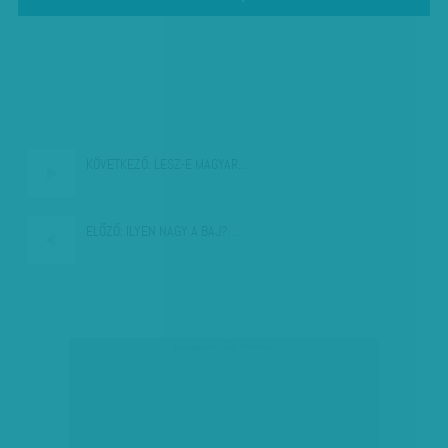
KÖVETKEZŐ:
LESZ-E MAGYAR…
ELŐZŐ:
ILYEN NAGY A BAJ?…
társadalmi célú hirdetés