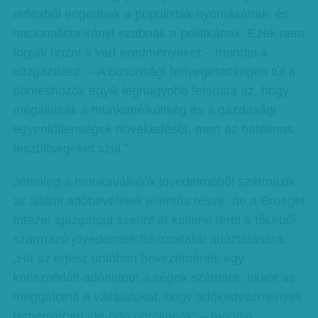
reflexből engednek a populisták nyomásának, és
nacionalista irányt szabnak a politikának. Ezek nem
fogják hozni a várt eredményeket – mondja a
közgazdász. – A biztonsági fenyegetettségen túl a
döntéshozók egyik legnagyobb feladata az, hogy
megállítsák a munkanélküliség és a gazdasági
egyenlőtlenségek növekedését, mert az hatalmas
feszültségeket szül.”
Jelenleg a munkavállalók jövedelméből származik
az állami adóbevételek jelentős része, de a Bruegel
Intézet igazgatója szerint át kellene térni a tőkéből
származó jövedelmek fokozottabb adóztatására.
„Ha az egész unióban bevezetnének egy
konszolidált adóalapot a cégek számára, akkor az
meggátolná a vállalatokat, hogy adókedvezmények
reményében ide-oda ugráljanak” – mondja.