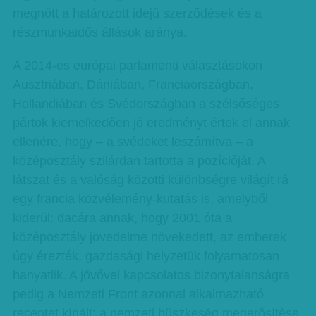
megnőtt a határozott idejű szerződések és a
részmunkaidős állások aránya.
A 2014-es európai parlamenti választásokon
Ausztriában, Dániában, Franciaországban,
Hollandiában és Svédországban a szélsőséges
pártok kiemelkedően jó eredményt értek el annak
ellenére, hogy – a svédeket leszámítva – a
középosztály szilárdan tartotta a pozícióját. A
látszat és a valóság közötti különbségre világít rá
egy francia közvélemény-kutatás is, amelyből
kiderül: dacára annak, hogy 2001 óta a
középosztály jövedelme növekedett, az emberek
úgy érezték, gazdasági helyzetük folyamatosan
hanyatlik. A jövővel kapcsolatos bizonytalanságra
pedig a Nemzeti Front azonnal alkalmazható
receptet kínált: a nemzeti büszkeség megerősítése,