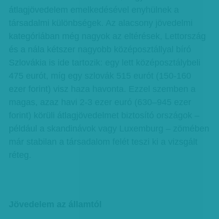
átlagjövedelem emelkedésével enyhülnek a
társadalmi különbségek. Az alacsony jövedelmi
kategóriában még nagyok az eltérések, Lettország
és a nála kétszer nagyobb középosztállyal bíró
Szlovákia is ide tartozik: egy lett középosztálybeli
475 eurót, míg egy szlovák 515 eurót (150-160
ezer forint) visz haza havonta. Ezzel szemben a
magas, azaz havi 2-3 ezer euró (630–945 ezer
forint) körüli átlagjövedelmet biztosító országok –
például a skandinávok vagy Luxemburg – zömében
már stabilan a társadalom felét teszi ki a vizsgált
réteg.
Jövedelem az államtól