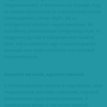
megtakarításoktól. A felmérések azt mutatják, hogy
az európai középosztály 45 százaléka küzd anyagi
nehézségekkel a hónap végén, bár az
országonkénti eltérések nagyon jelentősek. 86
százaléknyi panaszkodóval Görögország vezet, és
Magyarország csak 8 százalékponttal marad le
tőlük, míg a svédeknek vagy a luxemburgiaknak
kevesebb mint ötöde számolt be üres borítékról
huszonsokadikán.
Bonyolult kérdések, egyszerű válaszok
A felső középosztály helyzete is megváltozott, mivel
megtakarításaik jelentősen csökkentek, míg ezzel
párhuzamosan egyre jobban eladósodtak. A
foglalkoztatás jellege is sok helyen átalakult: