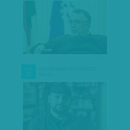
ÁLRUHÁS NÁCIK HOROGKERESZT
JAN
30
NÉLKÜL