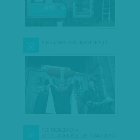
FÓKUSZBAN - SZÉLJOBB KERINGŐ
JÚL
09
SZERVEZKEDNEK A
JÚL
08
LEGESLEGJOBBSZÉLEN - CSAKHOGY A