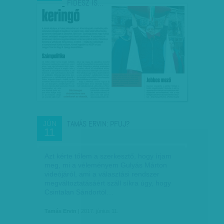
FIDESZ IS…
TAMÁS ERVIN: PFUJ?
JÚN
11
Azt kérte tőlem a szerkesztő, hogy írjam
meg, mi a véleményem Gulyás Márton
videójáról, ami a választási rendszer
megváltoztatásáért száll síkra úgy, hogy
Csintalan Sándortól…
Tamás Ervin
| 2017. június 11.