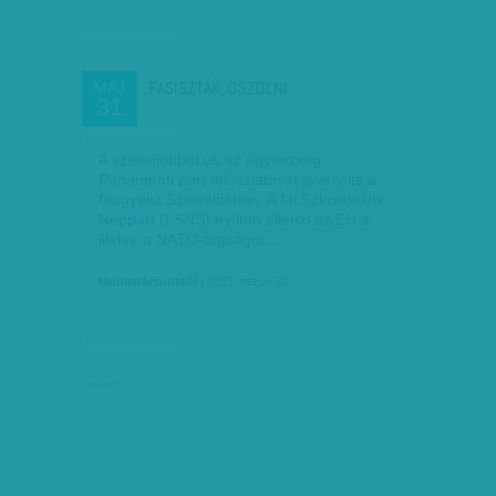
FASISZTÁK, OSZOLNI
MÁJ
31
A szélsőjobbot üti az ügyészség.
Parlamenti párt feloszlatását javasolja a
főügyész Szlovákiában. A Mi Szlovákiánk
Néppárt (LSNS) nyíltan ellenzi az EU-s,
illetve a NATO-tagságot,…
Munkatársunktól
| 2017. május 31.
hirdetés