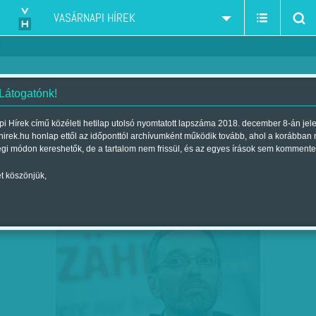
VASÁRNAPI HÍREK
 Látogatónk!
szélsőjobb
szűkítés:
i Hírek című közéleti hetilap utolsó nyomtatott lapszáma 2018. december 8-án jel
hirek.hu honlap ettől az időponttól archívumként működik tovább, ahol a korábban
égi módon kereshetők, de a tartalom nem frissül, és az egyes írások sem kommente
t köszönjük,
BÉCS MÉG NEM A NÁCI MÚLTAT
JAN
13
FELIDÉZŐ SZÉLSŐJOBBÉ