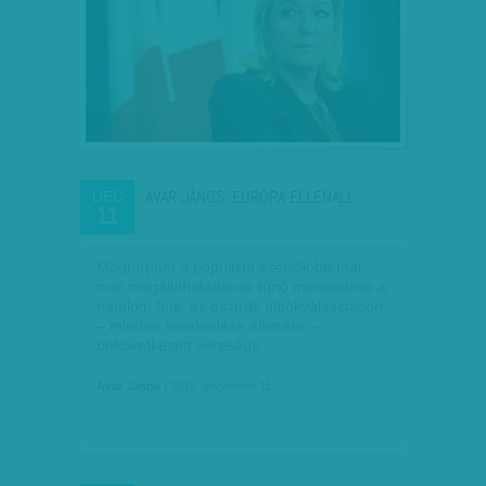
AVAR JÁNOS: EURÓPA ELLENÁLL
DEC
11
Megtorpant a populista szélsőjobb már-
már megállíthatatlanak tűnő menetelése a
hatalom felé, az osztrák elnökválasztáson
– minden fenekedése ellenére –
bekövetkezett veresége…
Avar János
| 2016. december 11.