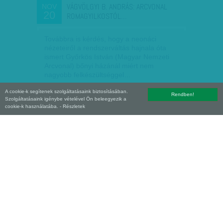
VÁGVÖLGYI B. ANDRÁS: ARCVONAL
NOV
20
ROMAGYILKOSTÓL…
Továbbra is kérdés, hogy a neonáci
nézeteiről a rendszerváltás hajnala óta
ismert Győrkös István (Magyar Nemzeti
Arcvonal) bőnyi házánál miért nem
nagyobb felkészültséggel…
A cookie-k segítenek szolgáltatásaink biztosításában.
Vágvölgyi B. András
| 2016. november 20.
Rendben!
Szolgáltatásaink igénybe vételével Ön beleegyezik a
cookie-k használatába.
- Részletek
FEGYVERARZENÁL ÉS GYANÚS
NOV
19
ÖSSZEFÜGGÉSEK - ELŐZETESBEN…