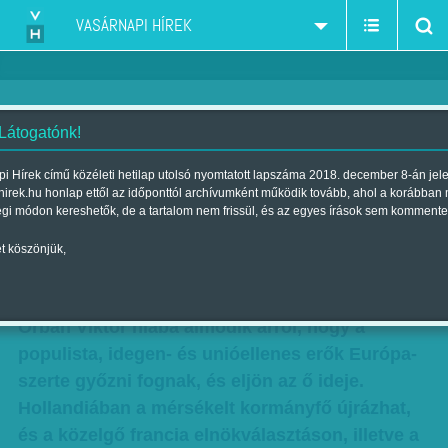
VASÁRNAPI HÍREK
 Látogatónk!
'Wilders vereségéért nagy árat
i Hírek című közéleti hetilap utolsó nyomtatott lapszáma 2018. december 8-án jel
hirek.hu honlap ettől az időponttól archívumként működik tovább, ahol a korábban
fizettünk' - Csak a középső ujj -
égi módon kereshetők, de a tartalom nem frissül, és az egyes írások sem kommente
Veszélyben a paradicsom
t köszönjük,
Szerző:
Kőműves Anita
| Megjelent a 2017. április 08.-i lapszámban
Orbán Viktor hiába álmodik arról, hogy a
populista, idegen- és unióellenes erők Európa-
szerte győzni fognak, és eljön az ő ideje.
Hollandiában a mérsékelt kormányfő újrázhat,
és a közelgő francia elnökválasztáson, illetve a