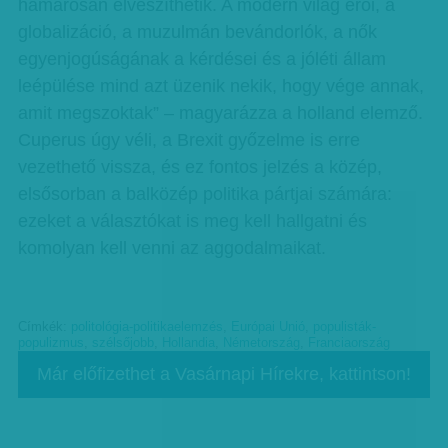
hamarosan elveszíthetik. A modern világ erői, a
globalizáció, a muzulmán bevándorlók, a nők
egyenjogúságának a kérdései és a jóléti állam
leépülése mind azt üzenik nekik, hogy vége annak,
amit megszoktak” – magyarázza a holland elemző.
Cuperus úgy véli, a Brexit győzelme is erre
vezethető vissza, és ez fontos jelzés a közép,
elsősorban a balközép politika pártjai számára:
ezeket a választókat is meg kell hallgatni és
komolyan kell venni az aggodalmaikat.
Címkék:
politológia-politikaelemzés
,
Európai Unió
,
populisták-
populizmus
,
szélsőjobb
,
Hollandia
,
Németország
,
Franciaország
Már előfizethet a Vasárnapi Hírekre, kattintson!