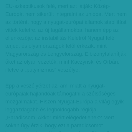
EU-szkeptikusok felé, mert azt látják: Közép-
Európát nem sikerült integrálni az unióba. Mert nem
az történt, hogy a nyugat-európai államok stabilitást
vittek keletre, az új tagállamokba, hanem épp az
ellenkezője: az instabilitás Keletről Nyugat felé
terjed, és olyan országok felől érkezik, mint
Magyarország és Lengyelország. Elbizonytalanítják
őket az olyan vezetők, mint Kaczynski és Orbán,
illetve a „putyinizmus” veszélye.
Épp a veszélyérzet az, ami miatt a nyugat-
európaiak hajlandóak támogatni a szélsőséges
mozgalmakat. Hiszen Nyugat-Európa a világ egyik
leggazdagabb és legboldogabb régiója.
„Paradicsom. Akkor miért elégedetlenek? Mert
sokan úgy érzik, hogy ezt a paradicsomot