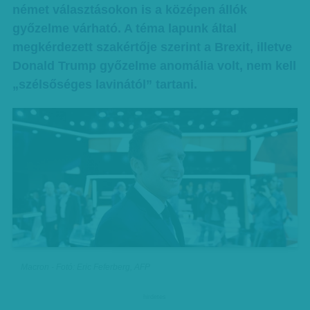
német választásokon is a középen állók
győzelme várható. A téma lapunk által
megkérdezett szakértője szerint a Brexit, illetve
Donald Trump győzelme anomália volt, nem kell
„szélsőséges lavinától” tartani.
Macron - Fotó: Eric Feferberg, AFP
hirdetes