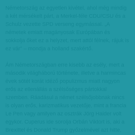
Németország az egyetlen kivétel, ahol még mindig
a két mérsékelt párt, a Merkel-féle CDU/CSU és a
Schulz vezette SPD verseng egymással. „A
németek emiatt magányosak Európában és
sokkolja őket ez a helyzet, mert attól félnek, rájuk is
ez vár” – mondja a holland szakértő.
Ám Németországban erre kisebb az esély, mert a
második világháború története, illetve a harmincas
évek sötét korát idéző populizmus miatt nagyon
erős az ellenállás a szélsőséges pártokkal
szemben. Ráadásul a német szélsőjobbnak nincs
is olyan erős, karizmatikus vezetője, mint a francia
Le Pen vagy amilyen az osztrák Jörg Haider volt
egykor. Cuperus ide sorolja Orbán Viktort is, aki a
Brexittel és Donald Trump győzelmével azt hitte,