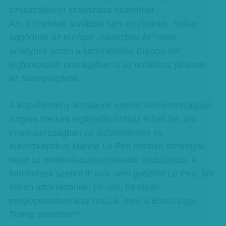
tízszázaléknyi szavazatra számíthat.
Ám a félelmek továbbra sem enyhülnek. Sokan
aggódnak az európai „választási év” miatt,
amelynek során a kontinentális Európa két
legfontosabb országában is az urnákhoz járulnak
az állampolgárok.
A közvélemény-kutatások szerint Németországban
Angela Merkelt legfeljebb Schulz érheti be, ám
Franciaországban az iszlámellenes és
euroszkeptikus Marine Le Pen minden bizonnyal
bejut az elnökválasztás második fordulójába. A
felmérések szerint itt már nem győzhet Le Pen, ám
sokan attól tartanak: mi van, ha olyan
meglepetésben lesz részük, mint a Brexit vagy
Trump esetében?