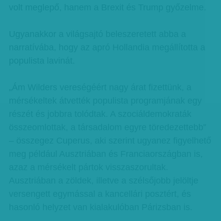
volt meglepő, hanem a Brexit és Trump győzelme.
Ugyanakkor a világsajtó beleszeretett abba a
narratívába, hogy az apró Hollandia megállította a
populista lavinát.
„Ám Wilders vereségéért nagy árat fizettünk, a
mérsékeltek átvették populista programjának egy
részét és jobbra tolódtak. A szociáldemokraták
összeomlottak, a társadalom egyre töredezettebb”
– összegez Cuperus, aki szerint ugyanez figyelhető
meg például Ausztriában és Franciaországban is,
azaz a mérsékelt pártok visszaszorultak.
Ausztriában a zöldek, illetve a szélsőjobb jelöltje
versengett egymással a kancellári posztért, és
hasonló helyzet van kialakulóban Párizsban is.