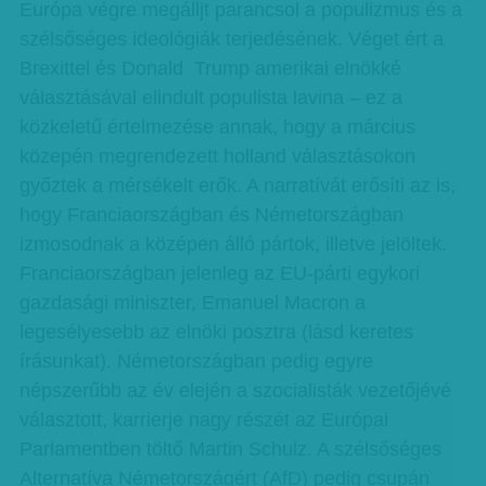
Európa végre megálljt parancsol a populizmus és a
szélsőséges ideológiák terjedésének. Véget ért a
Brexittel és Donald Trump amerikai elnökké
választásával elindult populista lavina – ez a
közkeletű értelmezése annak, hogy a március
közepén megrendezett holland választásokon
győztek a mérsékelt erők. A narratívát erősíti az is,
hogy Franciaországban és Németországban
izmosodnak a középen álló pártok, illetve jelöltek.
Franciaországban jelenleg az EU-párti egykori
gazdasági miniszter, Emanuel Macron a
legesélyesebb az elnöki posztra (lásd keretes
írásunkat). Németországban pedig egyre
népszerűbb az év elején a szocialisták vezetőjévé
választott, karrierje nagy részét az Európai
Parlamentben töltő Martin Schulz. A szélsőséges
Alternatíva Németországért (AfD) pedig csupán