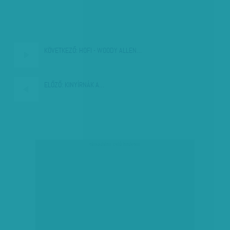
KÖVETKEZŐ:
HOFI - WOODY ALLEN…
ELŐZŐ:
KINYÍRNÁK A…
társadalmi célú hirdetés