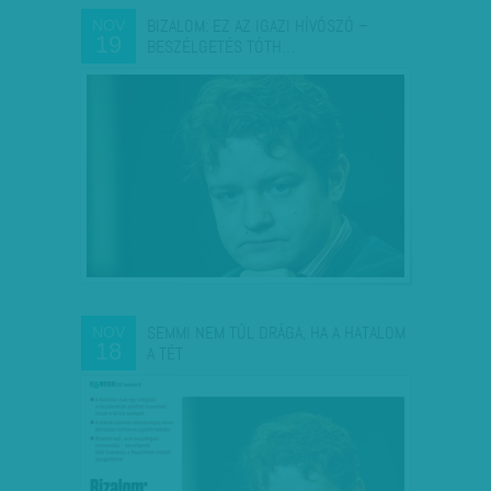
BIZALOM: EZ AZ IGAZI HÍVÓSZÓ –
NOV
19
BESZÉLGETÉS TÓTH…
SEMMI NEM TÚL DRÁGA, HA A HATALOM
NOV
18
A TÉT