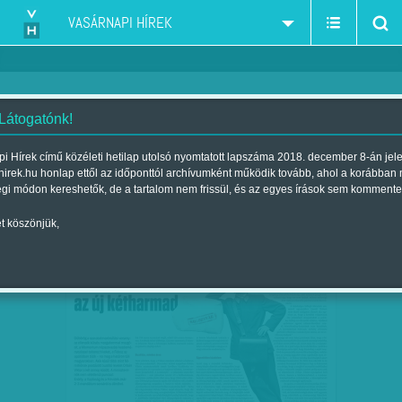
VASÁRNAPI HÍREK
 Látogatónk!
politológia-politikaelemzés
szűkítés:
i Hírek című közéleti hetilap utolsó nyomtatott lapszáma 2018. december 8-án jel
hirek.hu honlap ettől az időponttól archívumként működik tovább, ahol a korábban
égi módon kereshetők, de a tartalom nem frissül, és az egyes írások sem kommente
t köszönjük,
HATÁRON TÚLRÓL JÖHET AZ ÚJ
JAN
08
KÉTHARMAD