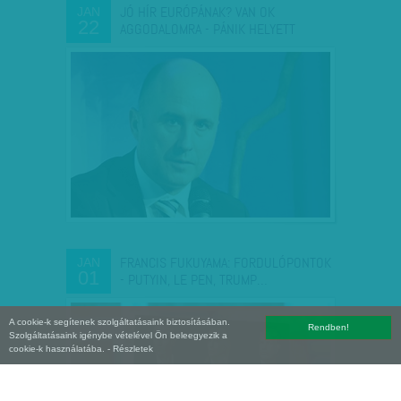
JÓ HÍR EURÓPÁNAK? VAN OK
JAN
22
AGGODALOMRA - PÁNIK HELYETT
FRANCIS FUKUYAMA: FORDULÓPONTOK
JAN
01
- PUTYIN, LE PEN, TRUMP…
A cookie-k segítenek szolgáltatásaink biztosításában.
Rendben!
Szolgáltatásaink igénybe vételével Ön beleegyezik a
cookie-k használatába.
- Részletek