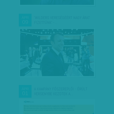
'WILDERS VERESÉGÉÉRT NAGY ÁRAT
ÁPR
09
FIZETTÜNK' -…
A KAMPÁNY FŐSZEREPLŐI - ŐRÜLT
ÁPR
01
VERSENYBE KEZDTEK A…