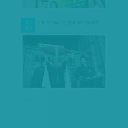
FÓKUSZBAN - SZÉLJOBB KERINGŐ
JÚL
09
hirdetés