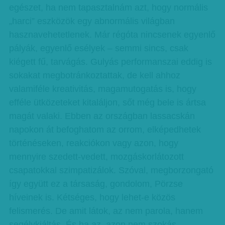
egészet, ha nem tapasztalnám azt, hogy normális
„harci” eszközök egy abnormális világban
hasznavehetetlenek. Már régóta nincsenek egyenlő
pályák, egyenlő esélyek – semmi sincs, csak
kiégett fű, tarvágás. Gulyás performanszai eddig is
sokakat megbotránkoztattak, de kell ahhoz
valamiféle kreativitás, magamutogatás is, hogy
efféle ütközeteket kitaláljon, sőt még bele is ártsa
magát valaki. Ebben az országban lassacskán
napokon át befoghatom az orrom, elképedhetek
történéseken, reakciókon vagy azon, hogy
mennyire szedett-vedett, mozgáskorlátozott
csapatokkal szimpatizálok. Szóval, megborzongató
így együtt ez a társaság, gondolom, Pörzse
híveinek is. Kétséges, hogy lehet-e közös
felismerés. De amit látok, az nem parola, hanem
segélykiáltás. És ha az, azon nem szokás