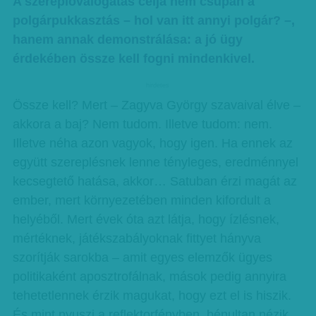
A szereplőválogatás célja nem csupán a
polgárpukkasztás – hol van itt annyi polgár? –,
hanem annak demonstrálása: a jó ügy
érdekében össze kell fogni mindenkivel.
hirdetes
Össze kell? Mert – Zagyva György szavaival élve –
akkora a baj? Nem tudom. Illetve tudom: nem.
Illetve néha azon vagyok, hogy igen. Ha ennek az
együtt szereplésnek lenne tényleges, eredménnyel
kecsegtető hatása, akkor… Satuban érzi magát az
ember, mert környezetében minden kifordult a
helyéből. Mert évek óta azt látja, hogy ízlésnek,
mértéknek, játékszabályoknak fittyet hányva
szorítják sarokba – amit egyes elemzők ügyes
politikaként aposztrofálnak, mások pedig annyira
tehetetlennek érzik magukat, hogy ezt el is hiszik.
És mint nyuszi a reflektorfényben, bénultan nézik,