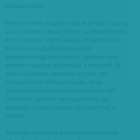
változás esélye.
Miközben tehát nagyon sokan érzik úgy, hogy ha
2018-ban nem változik semmi, az elviselhetetlen
lesz számukra. A tenni akarás két utat kínál: a
kőkemény mozgalmak akár polgári
engedetlenségig menő akcióit, amelyek adott
esetben magukkal sodorhatják a rendszert, de
ehhez szükséges valamiféle egység, ami
tömegeket indít ebbe az irányba, és az
elégedetlenség kifejezésének mindenek fölé
helyezését, amellyel megroppantható, de
legalábbis visszavonulásra kényszeríthető a
hatalom.
Bizonyára nehéz volt legitim politikai pártként