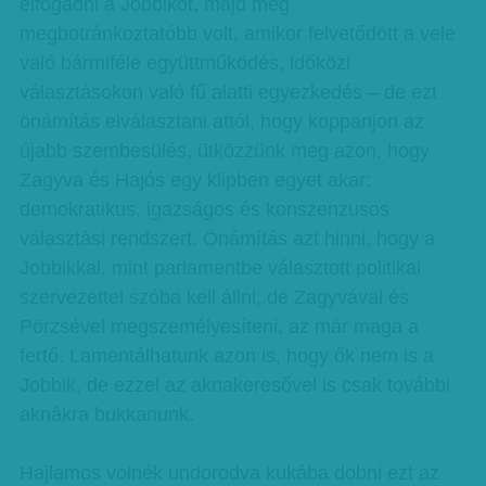
elfogadni a Jobbikot, majd még
megbotránkoztatóbb volt, amikor felvetődött a vele
való bármiféle együttműködés, időközi
választásokon való fű alatti egyezkedés – de ezt
önámítás elválasztani attól, hogy koppanjon az
újabb szembesülés, ütközzünk meg azon, hogy
Zagyva és Hajós egy klipben egyet akar:
demokratikus, igazságos és konszenzusos
választási rendszert. Önámítás azt hinni, hogy a
Jobbikkal, mint parlamentbe választott politikai
szervezettel szóba kell állni, de Zagyvával és
Pörzsével megszemélyesíteni, az már maga a
fertő. Lamentálhatunk azon is, hogy ők nem is a
Jobbik, de ezzel az aknakeresővel is csak további
aknákra bukkanunk.
Hajlamos volnék undorodva kukába dobni ezt az