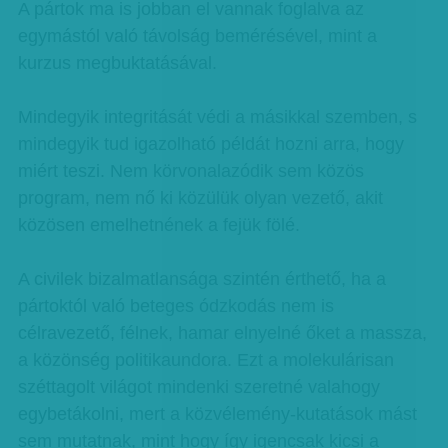
A pártok ma is jobban el vannak foglalva az
egymástól való távolság bemérésével, mint a
kurzus megbuktatásával.
Mindegyik integritását védi a másikkal szemben, s
mindegyik tud igazolható példát hozni arra, hogy
miért teszi. Nem körvonalazódik sem közös
program, nem nő ki közülük olyan vezető, akit
közösen emelhetnének a fejük fölé.
A civilek bizalmatlansága szintén érthető, ha a
pártoktól való beteges ódzkodás nem is
célravezető, félnek, hamar elnyelné őket a massza,
a közönség politikaundora. Ezt a molekulárisan
széttagolt világot mindenki szeretné valahogy
egybetákolni, mert a közvélemény-kutatások mást
sem mutatnak, mint hogy így igencsak kicsi a