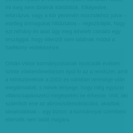
mi meg nem történik körülöttük. Elképedve,
leforrázva, vagy a kör peremén morzsákhoz jutva –
esetleg önmagukat hibáztatva – regisztrálják, hogy
ezt néhány év alatt úgy meg lehetett csinálni egy
országgal, hogy ellenzői sem találnak módot a
hatékony védekezésre.
Orbán Viktor kormányzásának nyolcadik évében
szinte zökkenőmentesen épül ki az a rendszer, amit
a miniszterelnök a 2002-es váratlan veresége után
megálmodott, s minek lényege, hogy még egyszer
villámcsapásszerű meglepetés ne érhesse. Volt, aki
számított erre az abroncsdemokráciára, akadtak
idealistábbak – egy biztos: a kormánnyal szembeni
ellenzék nem talált magára.