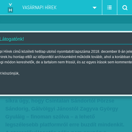
VASÁRNAPI HÍREK
 Látogatónk!
Tamás Ervin: Pfuj?
i Hírek című közéleti hetilap utolsó nyomtatott lapszáma 2018. december 8-án jel
hirek.hu honlap ettől az időponttól archívumként működik tovább, ahol a korábban
Szerző:
Tamás Ervin
| Megjelent a 2017. június 10.-i lapszámban
égi módon kereshetők, de a tartalom nem frissül, és az egyes írások sem kommente
t köszönjük,
Azt kérte tőlem a szerkesztő, hogy írjam meg,
mi a véleményem Gulyás Márton videójáról, ami
a választási rendszer megváltoztatásáért száll
síkra úgy, hogy Csintalan Sándortól Pörzse
Sándorig, Gálvölgyi Jánostól Zagyva György
Gyuláig – finoman szólva – a lehető
legszélesebb platformról erre buzdít mindenkit.