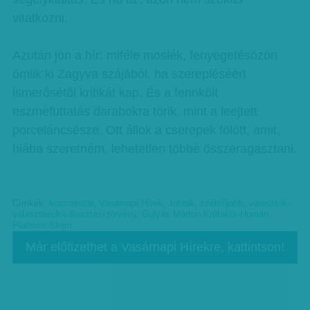
vitatkozni.
Azután jön a hír: miféle moslék, fenyegetésözön
ömlik ki Zagyva szájából, ha szerepléséért
ismerősétől kritikát kap. És a fennkölt
eszmefuttatás darabokra törik, mint a leejtett
porceláncsésze. Ott állok a cserepek fölött, amit,
hiába szeretném, lehetetlen többé összeragasztani.
Címkék:
kommentár
,
Vasárnapi Hírek
,
Jobbik
,
szélsőjobb
,
választók-
választások-választási törvény
,
Gulyás Márton-Krétakör-Humán
Platform-Slejm
Már előfizethet a Vasárnapi Hírekre, kattintson!