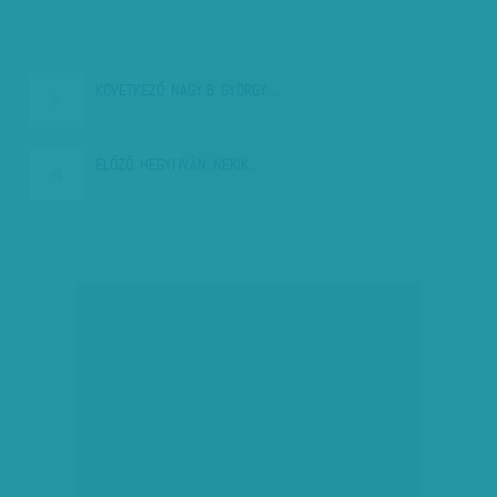
KÖVETKEZŐ:
NAGY B. GYÖRGY:…
ELŐZŐ:
HEGYI IVÁN: NEKIK…
társadalmi célú hirdetés