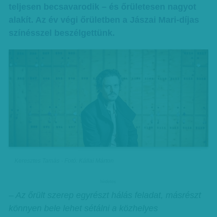
teljesen becsavarodik – és őrületesen nagyot
alakít. Az év végi őrületben a Jászai Mari-díjas
színésszel beszélgettünk.
Keresztes Tamás - Fotó: Kállai Márton
hirdetes
– Az őrült szerep egyrészt hálás feladat, másrészt
könnyen bele lehet sétálni a közhelyes