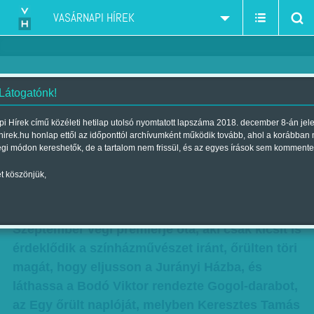
VASÁRNAPI HÍREK
 Látogatónk!
Őrült önfegyelem. A nézők is
i Hírek című közéleti hetilap utolsó nyomtatott lapszáma 2018. december 8-án jel
hirek.hu honlap ettől az időponttól archívumként működik tovább, ahol a korábban
megőrülnek - Interjú Keresztes
égi módon kereshetők, de a tartalom nem frissül, és az egyes írások sem kommente
Tamás színművésszel
t köszönjük,
Szerző:
Marik Noémi
| Megjelent a 2017. január 07.-i lapszámban
Szeptember végi premierje óta, aki csak kicsit is
érdeklődik a színházművészet iránt, őrülten töri
magát, hogy eljusson a Jurányi Házba, és
láthassa a Bodó Viktor rendezte Gogol-darabot,
az Egy őrült naplóját, melyben Keresztes Tamás