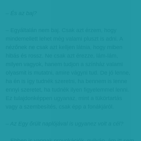
– És az baj?
– Egyáltalán nem baj. Csak azt érzem, hogy
mindemellett lehet még valami pluszt is adni. A
nézőnek ne csak azt kelljen látnia, hogy miben
hibás és rossz. Ne csak azt érezze, lám-lám,
milyen vagyok, hanem tudjon a színház valami
olyasmit is mutatni, amire vágyni tud. De jó lenne,
ha én is így tudnék szeretni, ha bennem is lenne
ennyi szeretet, ha tudnék ilyen figyelemmel lenni.
Ez tulajdonképpen ugyanaz, mint a tükörtartás
vagy a szembesítés, csak épp a fonákjáról.
– Az Egy őrült naplójával is ugyanez volt a cél?
– Ebben is vannak provokációk, nyilván, ám itt sem