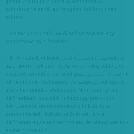
gondolunk Bodó Viktorral a színházról, a
színházcsinálásról, és nagyjából hol tartok mint
színész.
– És mit gondolnak? Miről kell szólnia ma egy
színháznak, mi a feladata?
– Erre közhellyel tudok csak válaszolni: szerintem
az emberről kell szólnia. Az ember elég sokféle és
összetett teremtés, és minél gazdagabban mutatjuk
fel mindenféle csúfságával és szépségével együtt,
a színház annál érvényesebb. Nem is annyira a
tükörtartásról beszélek, inkább egy primerebb
felmutatásról, amely nélkülözi a kritikát és a
számon kérést. Nyilván tükör is kell, ám a
tükörtartás egyfajta szembesítés, és abban van egy
enyhe provokáció.