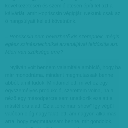
következetesen és szemléletesen építi fel azt a
kálváriát, amit Popriscsin végigjár. Nekünk csak az
ő hangsúlyait kellett követnünk.
– Popriscsin nem nevezhető kis szerepnek, mégis
egész színésztechnikai arzenáljával feldúsítja azt.
Miért van szüksége erre?
– Nyilván volt bennem valamiféle ambíció, hogy ha
már monodráma, mindent megmutassak benne
abból, amit tudok. Mindamellett, mivel ez egy
egyszemélyes produkció, szerettem volna, ha a
néző egy másodpercre sem unatkozik ezalatt a
másfél óra alatt. Ez a „one man show” így végül
valóban elég nagy falat lett, ám nagyon alkalmas
arra, hogy megmutassam benne, mit gondolok,