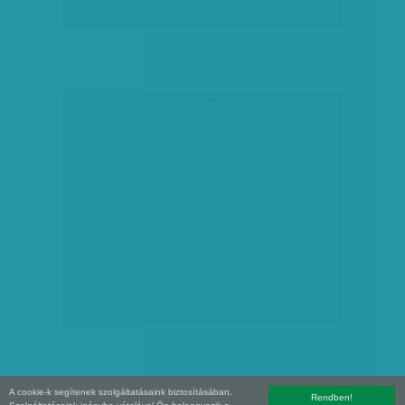
hirdetés
A cookie-k segítenek szolgáltatásaink biztosításában.
Rendben!