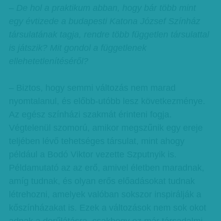
– De hol a praktikum abban, hogy bár több mint
egy évtizede a budapesti Katona József Színház
társulatának tagja, rendre több független társulattal
is játszik? Mit gondol a függetlenek
ellehetetlenítéséről?
– Biztos, hogy semmi változás nem marad
nyomtalanul, és előbb-utóbb lesz következménye.
Az egész színházi szakmát érinteni fogja.
Végtelenül szomorú, amikor megszűnik egy ereje
teljében lévő tehetséges társulat, mint ahogy
például a Bodó Viktor vezette Szputnyik is.
Példamutató az az erő, amivel életben maradnak,
amíg tudnak, és olyan erős előadásokat tudnak
létrehozni, amelyek valóban sokszor inspirálják a
kőszínházakat is. Ezek a változások nem sok okot