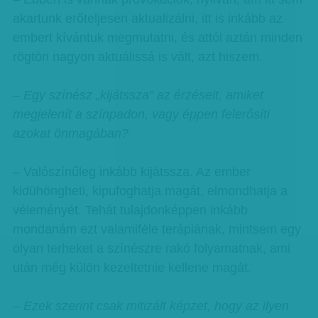
akartunk erőteljesen aktualizálni, itt is inkább az
embert kívántuk megmutatni, és attól aztán minden
rögtön nagyon aktuálissá is vált, azt hiszem.
– Egy színész „kijátssza” az érzéseit, amiket
megjelenít a színpadon, vagy éppen felerősíti
azokat önmagában?
– Valószínűleg inkább kijátssza. Az ember
kidühöngheti, kipufoghatja magát, elmondhatja a
véleményét. Tehát tulajdonképpen inkább
mondanám ezt valamiféle terápiának, mintsem egy
olyan terheket a színészre rakó folyamatnak, ami
után még külön kezeltetnie kellene magát.
– Ezek szerint csak mitizált képzet, hogy az ilyen