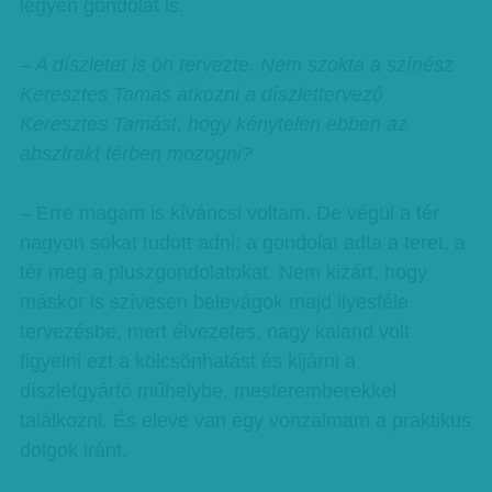
legyen gondolat is.
– A díszletet is ön tervezte. Nem szokta a színész
Keresztes Tamás átkozni a díszlettervező
Keresztes Tamást, hogy kénytelen ebben az
absztrakt térben mozogni?
– Erre magam is kíváncsi voltam. De végül a tér
nagyon sokat tudott adni: a gondolat adta a teret, a
tér meg a pluszgondolatokat. Nem kizárt, hogy
máskor is szívesen belevágok majd ilyesféle
tervezésbe, mert élvezetes, nagy kaland volt
figyelni ezt a kölcsönhatást és kijárni a
díszletgyártó műhelybe, mesteremberekkel
találkozni. És eleve van egy vonzalmam a praktikus
dolgok iránt.