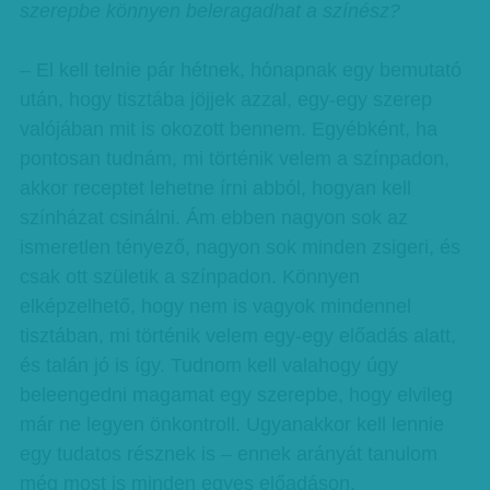
szerepbe könnyen beleragadhat a színész?
– El kell telnie pár hétnek, hónapnak egy bemutató
után, hogy tisztába jöjjek azzal, egy-egy szerep
valójában mit is okozott bennem. Egyébként, ha
pontosan tudnám, mi történik velem a színpadon,
akkor receptet lehetne írni abból, hogyan kell
színházat csinálni. Ám ebben nagyon sok az
ismeretlen tényező, nagyon sok minden zsigeri, és
csak ott születik a színpadon. Könnyen
elképzelhető, hogy nem is vagyok mindennel
tisztában, mi történik velem egy-egy előadás alatt,
és talán jó is így. Tudnom kell valahogy úgy
beleengedni magamat egy szerepbe, hogy elvileg
már ne legyen önkontroll. Ugyanakkor kell lennie
egy tudatos résznek is – ennek arányát tanulom
még most is minden egyes előadáson.