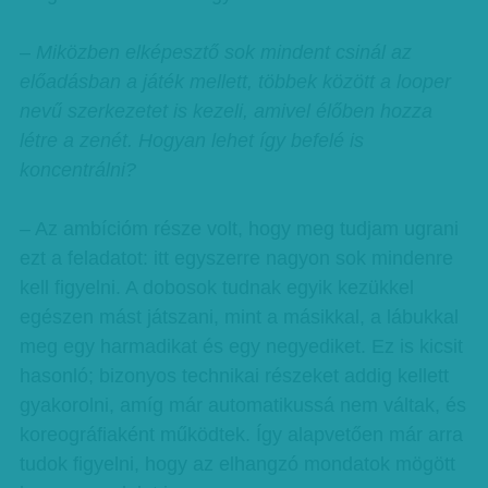
– Miközben elképesztő sok mindent csinál az
előadásban a játék mellett, többek között a looper
nevű szerkezetet is kezeli, amivel élőben hozza
létre a zenét. Hogyan lehet így befelé is
koncentrálni?
– Az ambícióm része volt, hogy meg tudjam ugrani
ezt a feladatot: itt egyszerre nagyon sok mindenre
kell figyelni. A dobosok tudnak egyik kezükkel
egészen mást játszani, mint a másikkal, a lábukkal
meg egy harmadikat és egy negyediket. Ez is kicsit
hasonló; bizonyos technikai részeket addig kellett
gyakorolni, amíg már automatikussá nem váltak, és
koreográfiaként működtek. Így alapvetően már arra
tudok figyelni, hogy az elhangzó mondatok mögött