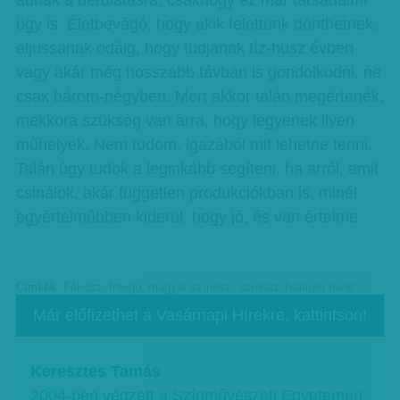
adnak a derűlátásra, csakhogy ez már társadalmi
ügy is. Életbevágó, hogy akik felettünk dönthetnek,
eljussanak odáig, hogy tudjanak tíz-húsz évben
vagy akár még hosszabb távban is gondolkodni, ne
csak három-négyben. Mert akkor talán megértenék,
mekkora szükség van arra, hogy legyenek ilyen
műhelyek. Nem tudom, igazából mit lehetne tenni.
Talán úgy tudok a leginkább segíteni, ha arról, amit
csinálok, akár független produkciókban is, minél
egyértelműbben kiderül, hogy jó, és van értelme.
Címkék:
Fókusz
,
Interjú
,
magyar színész
,
színház-Teátrum rovat
Már előfizethet a Vasárnapi Hírekre, kattintson!
Keresztes Tamás
2004-ben végzett a Színművészeti Egyetemen,