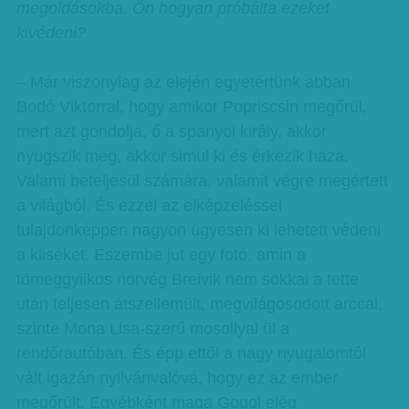
megoldásokba. Ön hogyan próbálta ezeket
kivédeni?
– Már viszonylag az elején egyetértünk abban
Bodó Viktorral, hogy amikor Popriscsin megőrül,
mert azt gondolja, ő a spanyol király, akkor
nyugszik meg, akkor simul ki és érkezik haza.
Valami beteljesül számára, valamit végre megértett
a világból. És ezzel az elképzeléssel
tulajdonképpen nagyon ügyesen ki lehetett védeni
a kliséket. Eszembe jut egy fotó, amin a
tömeggyilkos norvég Breivik nem sokkal a tette
után teljesen átszellemült, megvilágosodott arccal,
szinte Mona Lisa-szerű mosollyal ül a
rendőrautóban. És épp ettől a nagy nyugalomtól
vált igazán nyilvánvalóvá, hogy ez az ember
megőrült. Egyébként maga Gogol elég