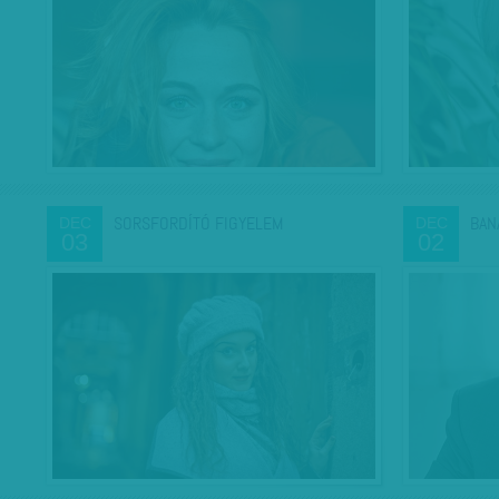
SORSFORDÍTÓ FIGYELEM
BAN
DEC
DEC
03
02