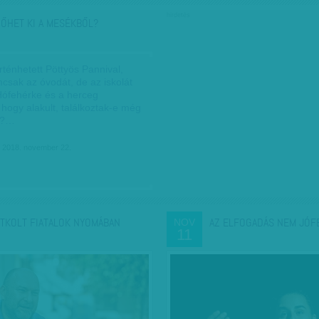
hirdetés
NŐHET KI A MESÉKBŐL?
rténhetett Pöttyös Pannival,
csak az óvodát, de az iskolát
 Hófehérke és a herceg
hogy alakult, találkoztak-e még
l?…
 2018. november 22.
ITKOLT FIATALOK NYOMÁBAN
AZ ELFOGADÁS NEM JÓF
NOV
11