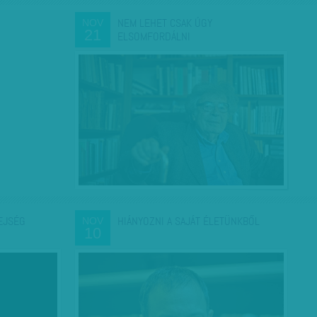
NEM LEHET CSAK ÚGY
NOV
21
ELSOMFORDÁLNI
EJSÉG
HIÁNYOZNI A SAJÁT ÉLETÜNKBŐL
NOV
10