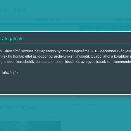
hirdetés
zlés
Sport
Ha még egyszer nyolcvanéves…
Barbie-h
2018. március 16.
2018. márci
Már előfizethet a Vasárnap
 Látogatónk!
i Hírek című közéleti hetilap utolsó nyomtatott lapszáma 2018. december 8-án jel
hirek.hu honlap ettől az időponttól archívumként működik tovább, ahol a korábban
ókusz
Szerintem
Ízlés
Sport
égi módon kereshetők, de a tartalom nem frissül, és az egyes írások sem kommente
t köszönjük,
ző szerint
Címke szerint
társadalmi célú hirdetés
ALLGATOTT TRAUMÁK