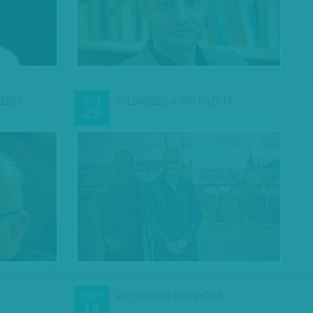
KEKET
KÜLÖNBSÉG A JÓK KÖZÖTT
OKT
29
EGY HARCIAS DÜNNYÖGŐ
OKT
14