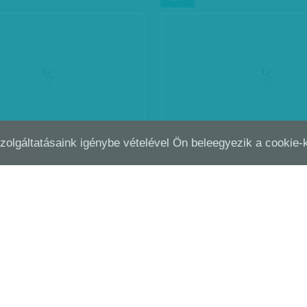
Szolgáltatásaink igénybe vételével Ön beleegyezik a cookie
ÉLETLEN ÉS GYÖNGÉD SZÍVŰ
MEGPISZKÁLNI A KERETE
OKT
03