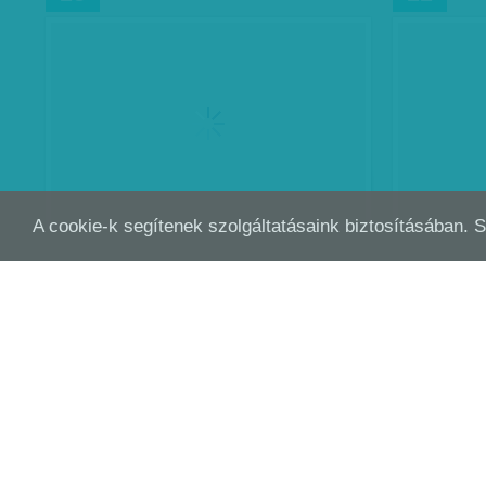
A cookie-k segítenek szolgáltatásaink biztosításában. 
AKI NEM TUDOTT NEMET MONDANI
KÍM
OKT
OKT
06
05