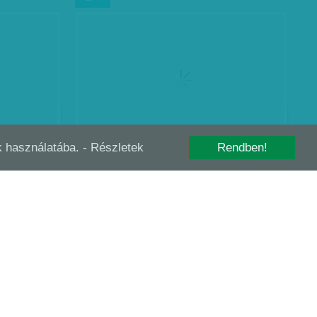
-k használatába.
- Részletek
Rendben!
KET
MESEVILÁG KARNYÚJTÁSNYIRA
OKT
02