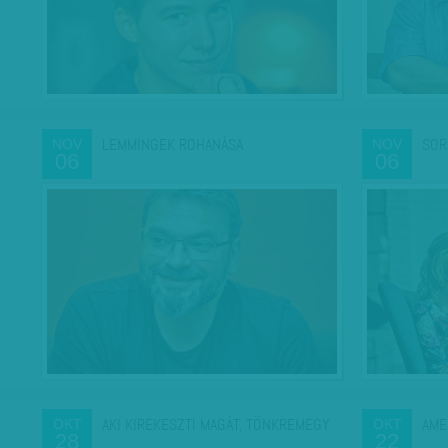
LEMMINGEK ROHANÁSA
SOR
NOV
NOV
06
06
AKI KIREKESZTI MAGÁT, TÖNKREMEGY
AME
OKT
OKT
28
22