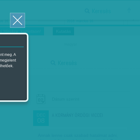
Keresés
ősnők nőnapra
Megtáncoltatott Oscar-szobor
us 16.
2018. március 16.
i Hírekre, kattintson!
Kutatás
magyar
ent meg. A
start
 megjelent
Keresés
lhetőek.
stop
Dátum szerint
A KORMÁNY ÖRDÖGI VICCEI
DEC
08
Annak lenne csak szabad hatalmat adni,