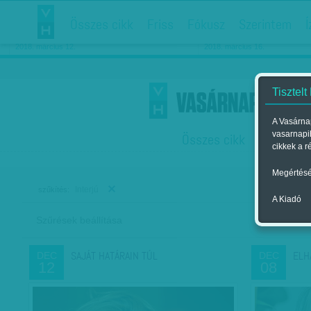
Összes cikk
Friss
Fókusz
Szerintem
Í
Chipekkel a rák ellen
Párkapcsolati matiné
2018. március 12.
2018. március 16.
Tisztelt
A Vasárnap
vasarnapi
Összes cikk
Friss
F
cikkek a r
Megértésé
Interjú
szűkítés:
A Kiadó
Szűrések beállítása
Szer
SAJÁT HATÁRAIN TÚL
ELH
DEC
DEC
12
08