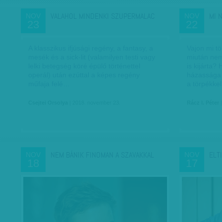
VALAHOL MINDENKI SZUPERMALAC
MI 
NOV
NOV
23
22
A klasszikus ifjúsági regény, a fantasy, a
Vajon mi tö
mesék és a sick-lit (valamilyen testi vagy
miután nem
lelki betegség köré épülő történettel
is kijárta?
operál) után ezúttal a képes regény
házassága 
műfaja felé…
a törpékke
Csejtei Orsolya
| 2018. november 23.
Rácz I. Péter
|
NEM BÁNIK FINOMAN A SZAVAKKAL
ELT
NOV
NOV
18
17