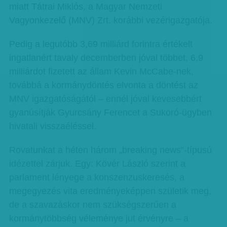
miatt Tátrai Miklós, a Magyar Nemzeti
Vagyonkezelő (MNV) Zrt. korábbi vezérigazgatója.
Pedig a legutóbb 3,69 milliárd forintra értékelt
ingatlanért tavaly decemberben jóval többet, 6,9
milliárdot fizetett az állam Kevin McCabe-nek,
továbbá a kormánydöntés elvonta a döntést az
MNV igazgatóságától – ennél jóval kevesebbért
gyanúsítják Gyurcsány Ferencet a Sukoró-ügyben
hivatali visszaéléssel.
Rovatunkat a héten három „breaking news”-típusú
idézettel zárjuk. Egy: Kövér László szerint a
parlament lényege a konszenzuskeresés, a
megegyezés vita eredményeképpen születik meg,
de a szavazáskor nem szükségszerűen a
kormánytöbbség véleménye jut érvényre – a