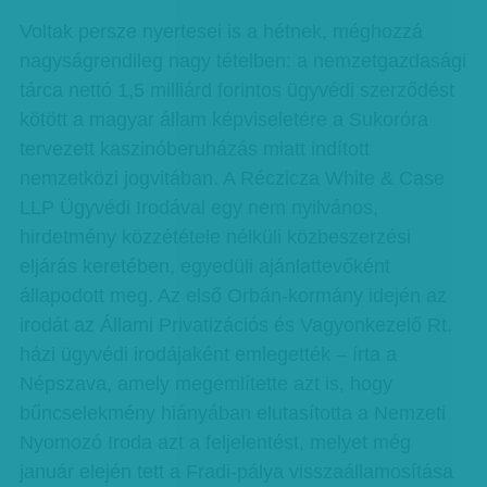
Voltak persze nyertesei is a hétnek, méghozzá
nagyságrendileg nagy tételben: a nemzetgazdasági
tárca nettó 1,5 milliárd forintos ügyvédi szerződést
kötött a magyar állam képviseletére a Sukoróra
tervezett kaszinóberuházás miatt indított
nemzetközi jogvitában. A Réczicza White & Case
LLP Ügyvédi Irodával egy nem nyilvános,
hirdetmény közzététele nélküli közbeszerzési
eljárás keretében, egyedüli ajánlattevőként
állapodott meg. Az első Orbán-kormány idején az
irodát az Állami Privatizációs és Vagyonkezelő Rt.
házi ügyvédi irodájaként emlegették – írta a
Népszava, amely megemlítette azt is, hogy
bűncselekmény hiányában elutasította a Nemzeti
Nyomozó Iroda azt a feljelentést, melyet még
január elején tett a Fradi-pálya visszaállamosítása