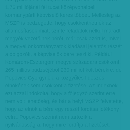
1,76 millió­jánál fél tucat középvonalbeli
kormánypárti képviselő keres többet. Mellesleg az
MSZP is pedzegette, hogy csökkenthetnék az
államosítások miatt szinte feladatok nélkül maradt
megyék vezetőinek bérét, már csak azért is, mivel
a megyei önkormányzatok kiadásai jelentős részét
a dolgozók, a képviselők bére teszi ki. Például
Komárom-Esztergom megye századára csökkent,
265 milliós büdzséjéből 230 milliót költ bérekre, de
Popovics Györgynek, a közgyűlés fideszes
elnökének sem csökkent a fizetése. Az Indexnek
ezt azzal indokolta, hogy a főjegyző szerint erre
nem volt lehetőség, és bár a helyi MSZP felvetette,
hogy az elnök a bére egy részét fordítsa jótékony
célra, Popovics szerint nem tartozik a
nyilvánosságra, hogy mire fordítja a fizetését.