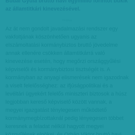
Budai Gyula bruttó havi egymillió forintot bukik
az államtitkári kinevezésével.
hirdetes
Az át nem gondolt javadalmazási rendszer egy
vakfoltjának köszönhetően ugyanis az
elszámoltatási kormánybiztos bruttó jövedelme
annak ellenére csökken államtitkárrá való
kinevezése esetén, hogy megőrzi országgyűlési
képviselői és kormánybiztosi tisztségét is. A
kormányban az anyagi elismerések nem igazodnak
a viselt felelősséghez: az ifjúságpolitikai és a
levéltári ügyekért felelős miniszteri biztosok a húsz
legjobban kereső képviselő között vannak, a
megyei igazgatást ténylegesen működtető
kormánymegbízottaknál pedig lényegesen többet
keresnek a feladat nélkül hagyott megyei
közgyűlések elnökei, és Orbán Viktor bruttó havi