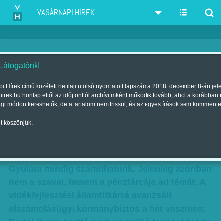
VASÁRNAPI HÍREK
 Látogatónk!
Sikert sikerre
i Hírek című közéleti hetilap utolsó nyomtatott lapszáma 2018. december 8-án jel
hirek.hu honlap ettől az időponttól archívumként működik tovább, ahol a korábban
Szerző:
Nagy Szilvia
| Megjelent a 2012. március 04.-i lapszámban
égi módon kereshetők, de a tartalom nem frissül, és az egyes írások sem kommente
t köszönjük,
Most, hogy Schmitt Pál államfő kerüli a
nyilvánosságot és Selmeczi Gabriella Fidesz-
szóvivő sem szólalt meg egész héten, Budai
Gyulára mindig számíthatunk. Jelenleg azonban
nem a szavai, hanem a pénztárcája ad témát. A
vidékfejlesztési államtitkárrá avanzsált
elszámolásügyi kormánybiztos a hét vesztese: