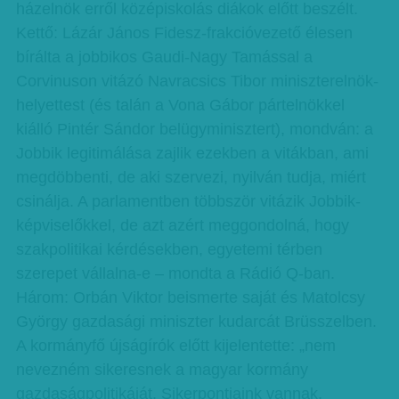
házelnök erről középiskolás diákok előtt beszélt.
Kettő: Lázár János Fidesz-frakcióvezető élesen
bírálta a jobbikos Gaudi-Nagy Tamással a
Corvinuson vitázó Navracsics Tibor miniszterelnök-
helyettest (és talán a Vona Gábor pártelnökkel
kiálló Pintér Sándor belügyminisztert), mondván: a
Jobbik legitimálása zajlik ezekben a vitákban, ami
megdöbbenti, de aki szervezi, nyilván tudja, miért
csinálja. A parlamentben többször vitázik Jobbik-
képviselőkkel, de azt azért meggondolná, hogy
szakpolitikai kérdésekben, egyetemi térben
szerepet vállalna-e – mondta a Rádió Q-ban.
Három: Orbán Viktor beismerte saját és Matolcsy
György gazdasági miniszter kudarcát Brüsszelben.
A kormányfő újságírók előtt kijelentette: „nem
nevezném sikeresnek a magyar kormány
gazdaságpolitikáját. Sikerpontjaink vannak.