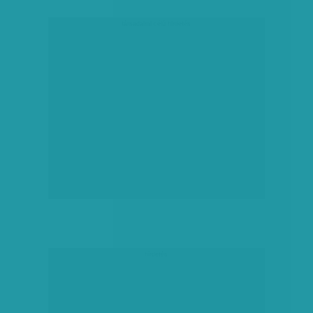
társadalmi célú hirdetés
hirdetés