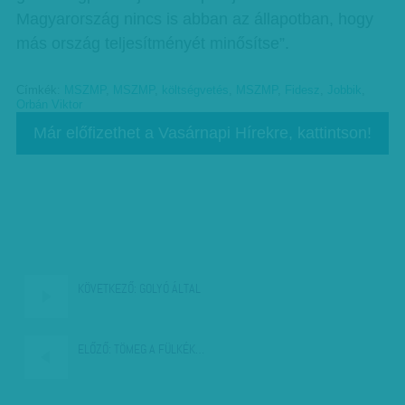
Magyarország nincs is abban az állapotban, hogy
más ország teljesítményét minősítse”.
Címkék:
MSZMP
,
MSZMP
,
költségvetés
,
MSZMP
,
Fidesz
,
Jobbik
,
Orbán Viktor
Már előfizethet a Vasárnapi Hírekre, kattintson!
KÖVETKEZŐ:
GOLYÓ ÁLTAL
ELŐZŐ:
TÖMEG A FÜLKÉK…