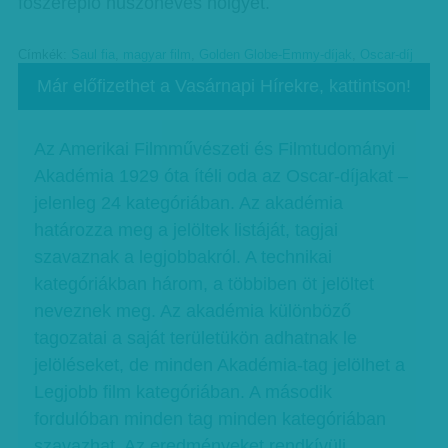
főszereplő huszonéves hölgyet.
Címkék:
Saul fia
,
magyar film
,
Golden Globe-Emmy-díjak
,
Oscar-díj
Már előfizethet a Vasárnapi Hírekre, kattintson!
Az Amerikai Filmművészeti és Filmtudományi
Akadémia 1929 óta ítéli oda az Oscar-díjakat –
jelenleg 24 kategóriában. Az akadémia
határozza meg a jelöltek listáját, tagjai
szavaznak a legjobbakról. A technikai
kategóriákban három, a többiben öt jelöltet
neveznek meg. Az akadémia különböző
tagozatai a saját területükön adhatnak le
jelöléseket, de minden Akadémia-tag jelölhet a
Legjobb film kategóriában. A második
fordulóban minden tag minden kategóriában
szavazhat. Az eredményeket rendkívüli