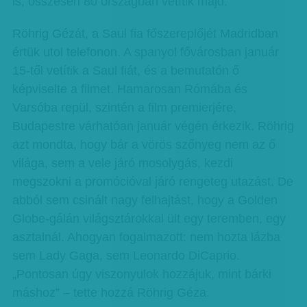
is, összesen 80 országban vetítik majd.
Röhrig Gézát, a Saul fia főszereplőjét Madridban
értük utol telefonon. A spanyol fővárosban január
15-től vetítik a Saul fiát, és a bemutatón ő
képviselte a filmet. Hamarosan Rómába és
Varsóba repül, szintén a film premierjére,
Budapestre várhatóan január végén érkezik. Röhrig
azt mondta, hogy bár a vörös szőnyeg nem az ő
világa, sem a vele járó mosolygás, kezdi
megszokni a promócióval járó rengeteg utazást. De
abból sem csinált nagy felhajtást, hogy a Golden
Globe-gálán világsztárokkal ült egy teremben, egy
asztalnál. Ahogyan fogalmazott: nem hozta lázba
sem Lady Gaga, sem Leonardo DiCaprio.
„Pontosan úgy viszonyulok hozzájuk, mint bárki
máshoz” – tette hozzá Röhrig Géza.