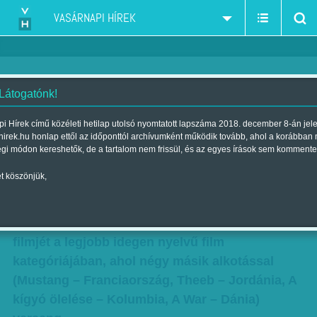
VASÁRNAPI HÍREK
 Látogatónk!
Akikre büszkék vagyunk!
i Hírek című közéleti hetilap utolsó nyomtatott lapszáma 2018. december 8-án jel
hirek.hu honlap ettől az időponttól archívumként működik tovább, ahol a korábban
Szerző:
Krausz Viktória
| Megjelent a 2016. január 16.-i lapszámban
égi módon kereshetők, de a tartalom nem frissül, és az egyes írások sem kommente
t köszönjük,
Akikre büszkék vagyunk! - Sebes léptekkel
halad a legrangosabb filmes elismerés felé a
Saul fia. Oscar-díjra jelölték Nemes Jeles László
filmjét a legjobb idegen nyelvű film
kategóriájában, ahol négy másik alkotással
(Mustang – Franciaország, Theeb – Jordánia, A
kígyó ölelése – Kolumbia, A War – Dánia)