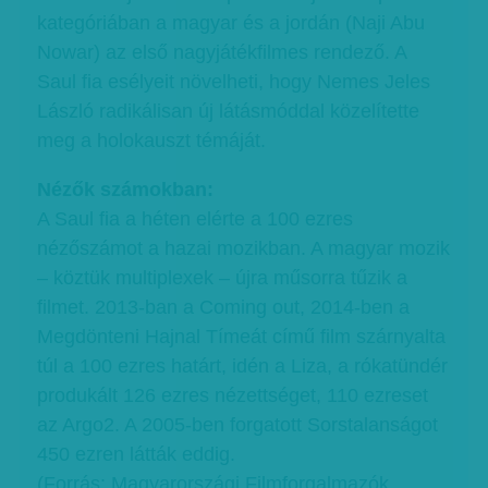
kategóriában a magyar és a jordán (Naji Abu
Nowar) az első nagyjátékfilmes rendező. A
Saul fia esélyeit növelheti, hogy Nemes Jeles
László radikálisan új látásmóddal közelítette
meg a holokauszt témáját.
Nézők számokban:
A Saul fia a héten elérte a 100 ezres
nézőszámot a hazai mozikban. A magyar mozik
– köztük multiplexek – újra műsorra tűzik a
filmet. 2013-ban a Coming out, 2014-ben a
Megdönteni Hajnal Tímeát című film szárnyalta
túl a 100 ezres határt, idén a Liza, a rókatündér
produkált 126 ezres nézettséget, 110 ezreset
az Argo2. A 2005-ben forgatott Sorstalanságot
450 ezren látták eddig.
(Forrás: Magyarországi Filmforgalmazók