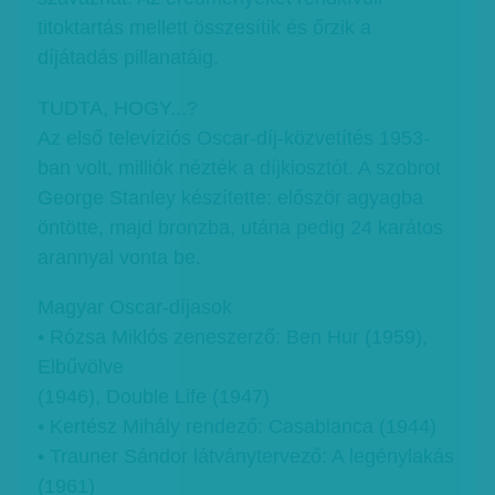
titoktartás mellett összesítik és őrzik a
díjátadás pillanatáig.
TUDTA, HOGY...?
Az első televíziós Oscar-díj-közvetítés 1953-
ban volt, milliók nézték a díjkiosztót. A szobrot
George Stanley készítette: először agyagba
öntötte, majd bronzba, utána pedig 24 karátos
arannyal vonta be.
Magyar Oscar-díjasok
• Rózsa Miklós zeneszerző: Ben Hur (1959),
Elbűvölve
(1946), Double Life (1947)
• Kertész Mihály rendező: Casablanca (1944)
• Trauner Sándor látványtervező: A legénylakás
(1961)