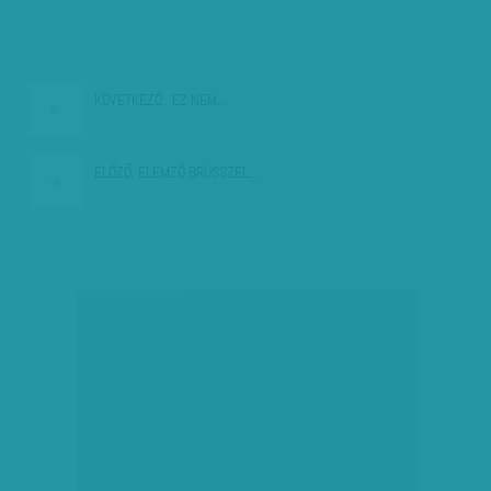
KÖVETKEZŐ:
'EZ NEM…
ELŐZŐ:
ELEMZŐ BRÜSSZEL…
társadalmi célú hirdetés