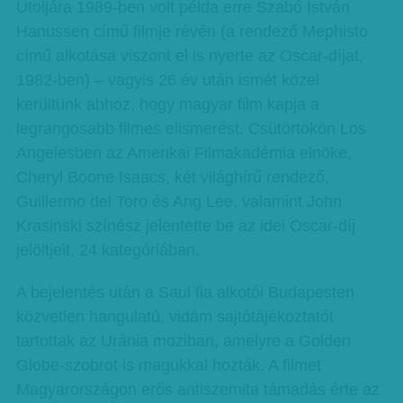
Utoljára 1989-ben volt példa erre Szabó István
Hanussen című filmje révén (a rendező Mephisto
című alkotása viszont el is nyerte az Oscar-díjat,
1982-ben) – vagyis 26 év után ismét közel
kerültünk ahhoz, hogy magyar film kapja a
legrangosabb filmes elismerést. Csütörtökön Los
Angelesben az Amerikai Filmakadémia elnöke,
Cheryl Boone Isaacs, két világhírű rendező,
Guillermo del Toro és Ang Lee, valamint John
Krasinski színész jelentette be az idei Oscar-díj
jelöltjeit, 24 kategóriában.
A bejelentés után a Saul fia alkotói Budapesten
közvetlen hangulatú, vidám sajtótájékoztatót
tartottak az Uránia moziban, amelyre a Golden
Globe-szobrot is magukkal hozták. A filmet
Magyarországon erős antiszemita támadás érte az