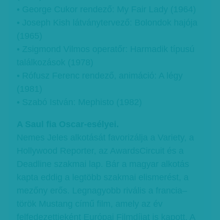
• George Cukor rendező: My Fair Lady (1964)
• Joseph Kish látványtervező: Bolondok hajója
(1965)
• Zsigmond Vilmos operatőr: Harmadik típusú
találkozások (1978)
• Rófusz Ferenc rendező, animáció: A légy
(1981)
• Szabó István: Mephisto (1982)
A Saul fia Oscar-esélyei.
Nemes Jeles alkotását favorizálja a Variety, a
Hollywood Reporter, az AwardsCircuit és a
Deadline szakmai lap. Bár a magyar alkotás
kapta eddig a legtöbb szakmai elismerést, a
mezőny erős. Legnagyobb rivális a francia–
török Mustang című film, amely az év
felfedezettjeként Európai Filmdíjat is kapott. A