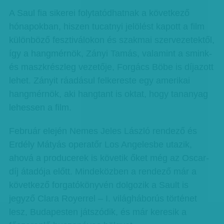
A Saul fia sikerei folytatódhatnak a következő
hónapokban, hiszen tucatnyi jelölést kapott a film
különböző fesztiválokon és szakmai szervezetektől,
így a hangmérnök, Zányi Tamás, valamint a smink-
és maszkrészleg vezetője, Forgács Böbe is díjazott
lehet. Zányit ráadásul felkereste egy amerikai
hangmérnök, aki hangtant is oktat, hogy tananyag
lehessen a film.
Február elején Nemes Jeles László rendező és
Erdély Mátyás operatőr Los Angelesbe utazik,
ahová a producerek is követik őket még az Oscar-
díj átadója előtt. Mindeközben a rendező már a
következő forgatókönyvén dolgozik a Sault is
jegyző Clara Royerrel – I. világháborús történet
lesz, Budapesten játszódik, és már keresik a