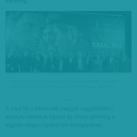
verseng.
A film az Oscar-jelölt idegen nyelvű filmek ötös listáján! - A Saul fia
alkotói budapesti sajtótájékoztatójukon - Fotó: Marjai János, MTI
hirdetes
A Saul fia a kilencedik magyar nagyjátékfilm,
amelyik valaha is eljutott az Oscar-jelölésig a
legjobb idegen nyelvű film kategóriában.