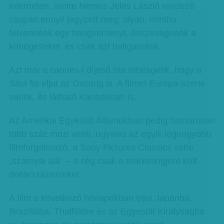
interneten, amire Nemes Jeles László rendező
csupán ennyit jegyzett meg: olyan, mintha
felvennénk egy hangversenyt, összevágnánk a
köhögéseket, és csak azt hallgatnánk.
Azt már a cannes-i díjeső óta rebesgetik, hogy a
Saul fia eljut az Oscarig is. A filmet Európa-szerte
vetítik, és látható Kanadában is.
Az Amerikai Egyesült Államokban pedig hamarosan
több száz mozi vetíti, ugyanis az egyik legnagyobb
filmforgalmazó, a Sony Pictures Classics vette
„szárnyai alá” – a cég csak a marketingjére költ
dollárszázezreket.
A film a következő hónapokban eljut Japánba,
Brazíliába, Thaiföldre és az Egyesült Királyságba