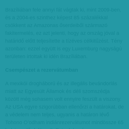
Brazíliában fele annyi fát vágtak ki, mint 2009-ben,
és a 2004-es szinthez képest 85 százalékkal
csökkent az Amazonas őserdeiből származó
fakitermelés, ez azt jelenti, hogy az ország jóval a
határidő előtt teljesítette a tízéves célkitűzést. Tény
azonban: ezzel együtt is egy Luxemburg nagyságú
területen irtottak ki idén Brazíliában.
Csempészet a rezervátumban
A mexikói drogháború és az illegális bevándorlás
miatt az Egyesült Államok és déli szomszédja
között még sohasem volt ennyire feszült a viszony.
Az USA egyre szigorúbban ellenőrzi a határokat, de
a védelem nem teljes, ugyanis a határon lévő
Tohono O’odham indiánrezervátumot mindössze 65