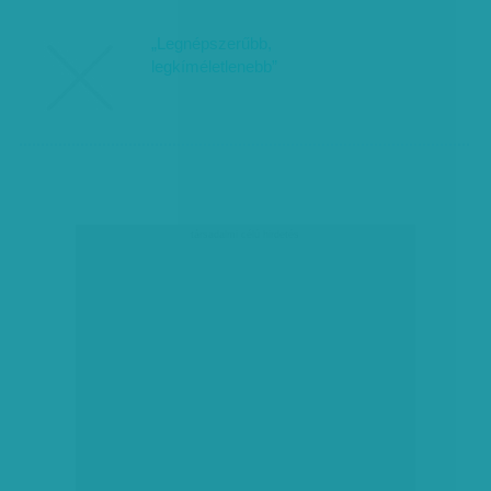
„Legnépszerűbb,
legkíméletlenebb”
társadalmi célú hirdetés