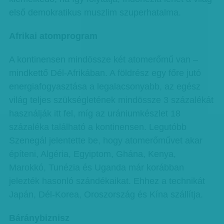
első demokratikus muszlim szuperhatalma.
Afrikai atomprogram
A kontinensen mindössze két atomerőmű van –
mindkettő Dél-Afrikában. A földrész egy főre jutó
energiafogyasztása a legalacsonyabb, az egész
világ teljes szükségletének mindössze 3 százalékát
használják itt fel, míg az urániumkészlet 18
százaléka található a kontinensen. Legutóbb
Szenegál jelentette be, hogy atomerőművet akar
építeni, Algéria, Egyiptom, Ghána, Kenya,
Marokkó, Tunézia és Uganda már korábban
jelezték hasonló szándékaikat. Ehhez a technikát
Japán, Dél-Korea, Oroszország és Kína szállítja.
Báránybiznisz