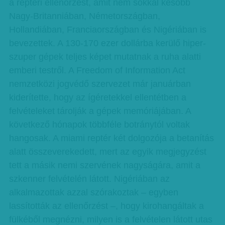
a reptéri ellenőrzést, amit nem sokkal később
Nagy-Britanniában, Né­­met­országban,
Hollandiában, Francia­or­szágban és Ni­­gériában is
bevezettek. A 130-170 ezer dollárba kerülő hiper­
szu­per gépek teljes képet mutatnak a ruha alatti
emberi testről. A Freedom of Information Act
nemzetközi jogvédő szervezet már januárban
kiderítette, hogy az ígéretekkel ellentétben a
felvételeket tárolják a gé­­pek memóriájában. A
következő hó­­napok többféle botránytól voltak
hangosak. A miami reptér két dolgozója a betanítás
alatt összeverekedett, mert az egyik megjegyzést
tett a másik nemi szervének nagyságára, amit a
szkenner felvételén látott. Nigériában az
alkalmazottak azzal szórakoztak – egyben
lassították az ellenőrzést –, hogy kirohangáltak a
fülkéből megnézni, milyen is a felvételen látott utas