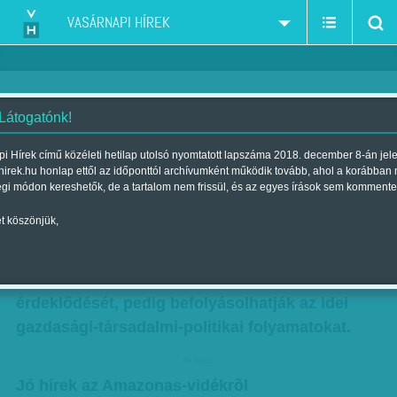
VASÁRNAPI HÍREK
 Látogatónk!
Ami a címlapokról kimaradt
i Hírek című közéleti hetilap utolsó nyomtatott lapszáma 2018. december 8-án jel
hirek.hu honlap ettől az időponttól archívumként működik tovább, ahol a korábban
Szerző:
Szűcs Ágnes
| Megjelent a 2011. január 02.-i lapszámban
égi módon kereshetők, de a tartalom nem frissül, és az egyes írások sem kommente
t köszönjük,
A Foreign Policy című külpolitikai szaklap
gyűjtötte csokorba azon eseményeket, amelyek
tavaly nem keltették fel ugyan a sajtó
érdeklődését, pedig befolyásolhatják az idei
gazdasági-társadalmi-politikai folyamatokat.
hirdetes
Jó hírek az Amazonas-vidékrõl