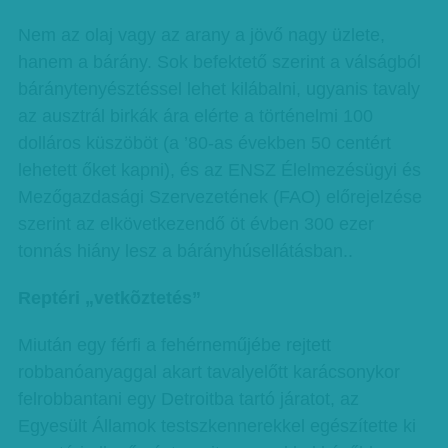
Nem az olaj vagy az arany a jövő nagy üzlete,
hanem a bárány. Sok befektető szerint a válságból
báránytenyésztéssel lehet kilábalni, ugyanis tavaly
az ausztrál birkák ára elérte a történelmi 100
dolláros küszöböt (a ’80-as években 50 centért
lehetett őket kapni), és az ENSZ Élelmezésügyi és
Mező­gaz­dasági Szervezetének (FAO) előrejelzése
szerint az elkövetkezendő öt évben 300 ezer
tonnás hiány lesz a bárányhúsellátásban..
Reptéri „vetkõztetés”
Miután egy férfi a fehérneműjébe rejtett
robbanóanyaggal akart tavalyelőtt karácsonykor
felrobbantani egy Detroitba tartó járatot, az
Egyesült Államok testszkennerekkel egészítette ki