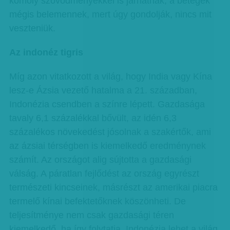
komoly szövődményekkel is járhatnak, a betegek
mégis belemennek, mert úgy gondolják, nincs mit
veszteniük.
Az indonéz tigris
Míg azon vitatkozott a világ, hogy India vagy Kína
lesz-e Ázsia vezető hatalma a 21. században,
Indonézia csendben a színre lépett. Gazdasága
tavaly 6,1 százalékkal bővült, az idén 6,3
százalékos növekedést jósolnak a szakértők, ami
az ázsiai térségben is kiemelkedő eredménynek
számít. Az országot alig sújtotta a gazdasági
válság. A páratlan fejlődést az ország egyrészt
természeti kincseinek, másrészt az amerikai piacra
termelő kínai befektetőknek köszönheti. De
teljesítménye nem csak gazdasági téren
kiemelkedő, ha így folytatja, Indonézia lehet a világ