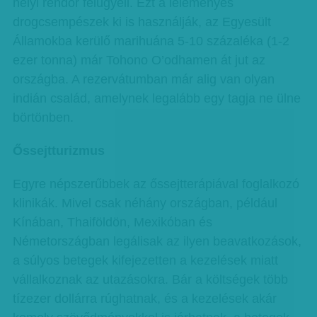
helyi rendőr felügyeli. Ezt a leleményes
drogcsempészek ki is használják, az Egyesült
Államokba kerülő marihuána 5-10 százaléka (1-2
ezer tonna) már Tohono O’odhamen át jut az
országba. A rezervátumban már alig van olyan
indián család, amelynek legalább egy tagja ne ülne
börtönben.
Őssejtturizmus
Egyre népszerűbbek az őssejtterápiával foglalkozó
klinikák. Mivel csak néhány országban, például
Kínában, Thaiföldön, Mexikóban és
Németországban legálisak az ilyen beavatkozások,
a súlyos betegek kifejezetten a kezelések miatt
vállalkoznak az utazásokra. Bár a költségek több
tízezer dollárra rúghatnak, és a kezelések akár