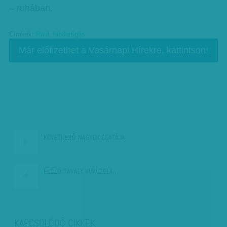
– ruhában.
Címkék:
Raúl
,
labdarúgás
Már előfizethet a Vasárnapi Hírekre, kattintson!
KÖVETKEZŐ:
NAGYOK CSATÁJA
ELŐZŐ:
TAVALY VUVUZELA,…
KAPCSOLÓDÓ CIKKEK