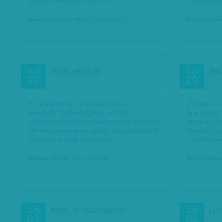
szerző hihetetlen szak- és…
Kamaraszí
Diószegi-Horváth Nóra
| 2012. június 20.
Krausz Viktór
MESÉK MESÉLŐI
REN
JÚN
JÚN
10
10
Ez a Matolcsy, ez tud valamit. Azt
Olvasom a
mondják, Richard Quest, a CNN
le a nevét
legfelkészültebb gazdasági sztárriportere,
hogy a nagy
akinek extravaganciájától, cirkuszi kikiáltó
lehettek ná
stílusától a világ tejhatalmú…
írni Hitler
Karcagi László
| 2012. június 10.
Gerlóczy Már
NYIRŐ, AZ ORSZÁGIMÁZS
LEN
JÚN
JÚN
03
03