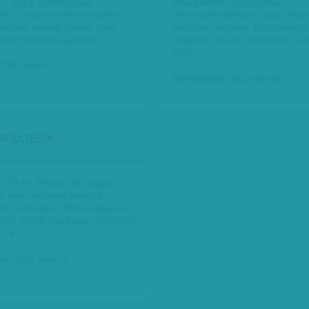
.. Ezt a cáfolhatatlan
átkerekeztek a forgalmas
t, jó negyven évvel ezelőtt,
útkereszteződésen, aztán elka
arcosra hajazó, fekete hajú,
Népliget irányába. Elöl haladt 
állú trubadúr ajánlotta…
mögötte hasonló dzsekiben a 
aztán…
| 2012. május 6.
Tóth Krisztina
| 2012. április 30.
ARFIOLTEHÉN
is 19-én délután fél négykor a
millió találatot jelzett a
zó beírásakor. Akkor legyen a
tök, súgta egy hang váratlanul,
an a…
jos
| 2012. április 22.