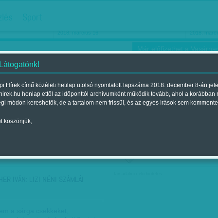
hirdetés
zlés
Sport
Üdvözlet a legelső világból
Reformkori roadmov
2018. március 16.
2018. március 15.
Már előfizethet a Vasárnap
 Látogatónk!
i Hírek című közéleti hetilap utolsó nyomtatott lapszáma 2018. december 8-án jel
hirek.hu honlap ettől az időponttól archívumként működik tovább, ahol a korábban
ókusz
Szerintem
Ízlés
Sport
égi módon kereshetők, de a tartalom nem frissül, és az egyes írások sem kommente
t köszönjük,
ző szerint
Címke szerint
társadalmi célú hirdetés
HER IVÁN: LIZI NÉNI SZÁMLÁI
m a sárga csekkeket,