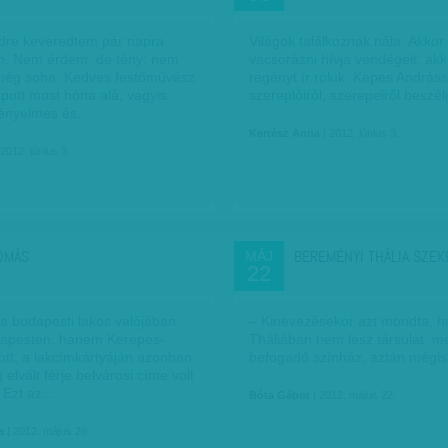
ldre keveredtem pár napra
Világok találkoznak nála. Akkor 
n. Nem érdem, de tény: nem
vacsorázni hívja vendégeit, akk
 még soha. Kedves festőművész
regényt ír róluk. Kepes Andráss
pott most hóna alá, vagyis
szereplőiről, szerepeiről beszél
kényelmes és…
Kertész Anna
| 2012. június 3.
 2012. június 3.
OMÁS
BEREMÉNYI THÁLIA SZE
MÁJ
22
a budapesti lakos valójában
– Kinevezésekor azt mondta, h
dapesten, hanem Kerepes­
Tháliában nem lesz társulat, m
ott, a lakcímkártyáján azonban
befogadó színház, aztán mégis 
elvált férje belvárosi címe volt
. Ezt az…
Bóta Gábor
| 2012. május 22.
a
| 2012. május 26.