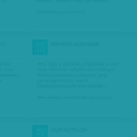
ol a…
mondva: apának is meg kell születni,…
Kertész Anna
| 2012. június 18.
GOT
KÍNUNKBAN MOSOLYGUNK
JÚN
10
portja
Attól, hogy a gazdaság zsugorodik, a GDP
k ideje
pedig töpörödik, még lehetünk boldogok.
beiktatása
Sok európai politikus sürgeti is, hogy
ó
gazdasági mutatók helyett
boldogságindexeket használjanak.…
Bálint Orsolya, Lebhardt Olivér
| 2012. június 10.
LÉLEK-ÉLETRAJZOK
MÁJ
29