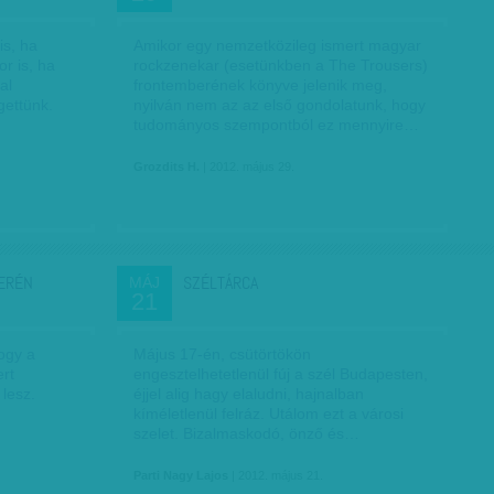
is, ha
Amikor egy nemzetközileg ismert magyar
or is, ha
rockzenekar (esetünkben a The Trousers)
al
frontemberének könyve jelenik meg,
gettünk.
nyilván nem az az első gondolatunk, hogy
tudományos szempontból ez mennyire…
Grozdits H.
| 2012. május 29.
KERÉN
SZÉLTÁRCA
MÁJ
21
ogy a
Május 17-én, csütörtökön
ert
engesztelhetetlenül fúj a szél Budapesten,
lesz.
éjjel alig hagy elaludni, hajnalban
kíméletlenül felráz. Utálom ezt a városi
szelet. Bizalmaskodó, önző és…
Parti Nagy Lajos
| 2012. május 21.