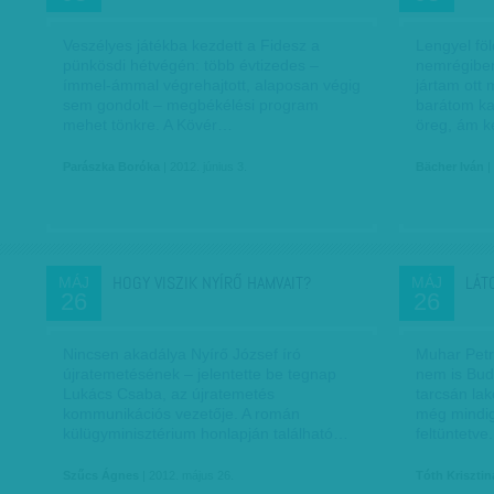
Veszélyes játékba kezdett a Fidesz a
Lengyel fö
pünkösdi hétvégén: több évtizedes –
nemrégibe
ímmel-ámmal végrehajtott, alaposan végig
jártam ott
sem gondolt – megbékélési program
barátom ka
mehet tönkre. A Kövér…
öreg, ám 
Parászka Boróka
| 2012. június 3.
Bächer Iván
|
HOGY VISZIK NYÍRŐ HAMVAIT?
LÁT
MÁJ
MÁJ
26
26
Nincsen akadálya Nyírő József író
Muhar Petr
újratemetésének – jelentette be tegnap
nem is Bu
Lukács Csaba, az újratemetés
tarcsán lak
kommunikációs vezetője. A román
még mindig 
külügyminisztérium honlapján található…
feltüntetve
Szűcs Ágnes
| 2012. május 26.
Tóth Krisztin