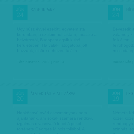
SZOBORPARK
HÍD
JÚN
JÚN
24
24
Úgy húsz évvel ezelőtt, egyetemista
Bevezetik a
koromban, a szüleimnél laktam, messze a
valamelyikn
belvárostól, Budapest egyik külső
felkiáltott:
kerületében. Ha valaki látogatóba jött
felröhögött
hozzánk, elsőre nehezen találta…
micsoda eg
Tóth Krisztina
| 2012. június 24.
Bächer Iván
|
ÁTALAKÍTÁS MIATT ZÁRVA
LEG
JÚN
JÚN
20
19
Habkönnyű nyári olvasmánynak nem
Németh Kri
ajánlanánk, ám sokak számára rendkívül
közeli közé
izgalmas olvasnivaló lehet A pokol
rendhagyó i
története Georges Minois tollából. A
színházi é