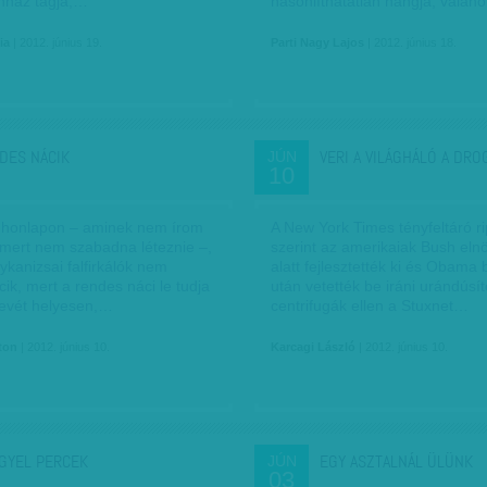
nház tagja,…
hasonlíthatatlan hangja, valah
ia
| 2012. június 19.
Parti Nagy Lajos
| 2012. június 18.
DES NÁCIK
VERI A VILÁGHÁLÓ A DRO
JÚN
10
 honlapon – aminek nem írom
A New York Times tényfeltáró ri
, mert nem szabadna léteznie –,
szerint az amerikaiak Bush elnö
kanizsai falfirkálók nem
alatt fejlesztették ki és Obama 
cik, mert a rendes náci le tudja
után vetették be iráni urándúsít
 nevét helyesen,…
centrifugák ellen a Stuxnet…
ton
| 2012. június 10.
Karcagi László
| 2012. június 10.
GYEL PERCEK
EGY ASZTALNÁL ÜLÜNK
JÚN
03