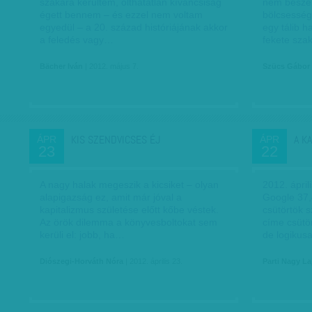
szakára kerültem, olthatatlan kíváncsiság
nem beszél.
égett bennem – és ezzel nem voltam
bölcsessége
egyedül – a 20. század históriájának akkor
egy tálib h
a feledés vagy…
fekete szak
Bächer Iván
| 2012. május 7.
Szücs Gábor
KIS SZENDVICSES ÉJ
A K
ÁPR
ÁPR
23
22
A nagy halak megeszik a kicsiket – olyan
2012. ápril
alapigazság ez, amit már jóval a
Google 37,4 
kapitalizmus születése előtt kőbe véstek.
csütörtök s
Az örök dilemma a könyvesboltokat sem
címe csütör
kerüli el: jobb, ha…
de logikus
Diószegi-Horváth Nóra
| 2012. április 23.
Parti Nagy La