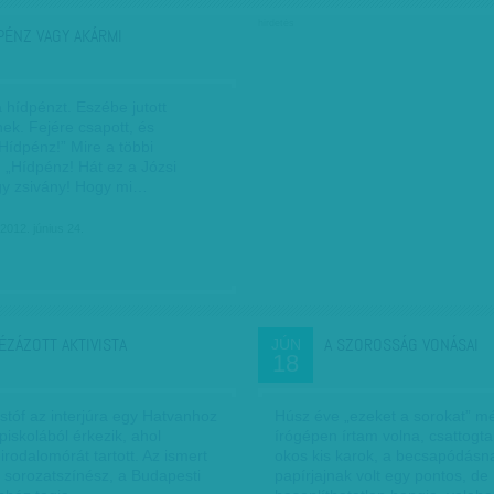
hirdetés
PÉNZ VAGY AKÁRMI
 hídpénzt. Eszébe jutott
ek. Fejére csapott, és
 „Hídpénz!” Mire a többi
: „Híd­pénz! Hát ez a Józsi
y zsivány! Hogy mi…
 2012. június 24.
ÉZÁZOTT AKTIVISTA
A SZOROSSÁG VONÁSAI
JÚN
18
stóf az interjúra egy Hatvanhoz
Húsz éve „ezeket a sorokat” m
piskolából érkezik, ahol
írógépen írtam volna, csattogta
rodalomórát tartott. Az ismert
okos kis karok, a becsapódásn
s sorozatszínész, a Budapesti
papírjajnak volt egy pontos, de