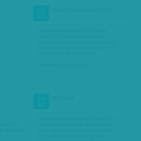
JÓKAI CSIRKECSONTOK KÖZÖTT
JÚN
20
Elcsakliztad a babámat! – rohan el
mellettünk kiabálva egy láthatólag
igencsak felpaprikázott fiatalember, egy
hasonló korú ifjú bonvivánt kergetve.
Amint utoléri, megragadja…
Csejtei Orsolya
| 2012. június 20.
SZÜLŐAPÁK
JÚN
18
ég
Ma van apák napja, bár az ünnep itthon
k volna az
még kevésbé elterjedt, az apaszerep
ak, a tompa
sokat változott az elmúlt évtizedekben.
Mert apának születni kell. Jobban