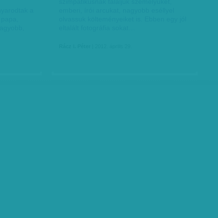
szimpatikusnak találjuk személyüket,
nyarodtak a
emberi, írói arcukat, nagyobb eséllyel
a papa,
olvassuk költeményeiket is. Ebben egy jól
nagyobb,
eltalált fotográfia sokat…
Rácz I. Péter
| 2012. április 29.