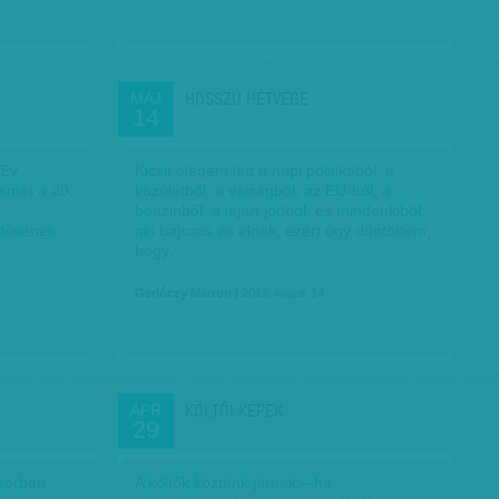
HOSSZÚ HÉTVÉGE
MÁJ
14
 Év
Kicsit elegem lett a napi politikából, a
ismét a 20.
közéletből, a válságból, az EU-ból, a
benzinből, a lejárt jódból, és mindenkiből,
etésének
aki bajszos és elnök, ezért úgy döntöttem,
hogy…
Gerlóczy Márton
| 2012. május 14.
KÖLTŐI KÉPEK
ÁPR
29
asorban
A költők köztünk járnak – ha