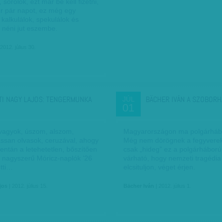
 sorolok, ezt már be kell fizetni,
r pár napot, ez még egy
 kalkulálok, spekulálok és
 néni jut eszembe.
2012. július 30.
TI NAGY LAJOS: TENGERMUNKA
BÄCHER IVÁN A SZOBOR
JÚL
01
vagyok, úszom, alszom,
Magyarországon ma polgárháb
assan olvasok, ceruzával, ahogy
Még nem dörögnek a fegyvere
ntán a letehetetlen, bőszítően
csak „hideg” ez a polgárháború
s nagyszerű Móricz-naplók ’26
várható, hogy nemzeti tragédia
ötti…
elcsituljon, véget érjen.
jos
| 2012. július 15.
Bächer Iván
| 2012. július 1.