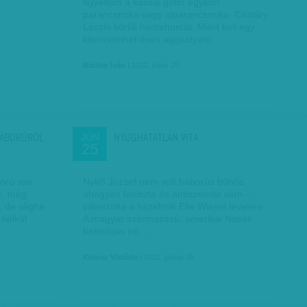
figyeltem a kassai gettó egykori
parancsnoka vagy alparancsnoka, Csatáry
László körüli hercehurcát. Miért kell egy
kilencvenhét éves aggastyánt…
Bächer Iván
| 2012. július 29.
HÁBORÚRÓL
NYUGHATATLAN VITA
JÚN
25
orú van.
Nyirő József nem volt háborús bűnös,
k, még
ahogyan fasiszta és antiszemita sem –
, de aligha
válaszolta a házelnök Elie Wiesel levelére.
 nélkül
A magyar származású, amerikai Nobel-
békedíjas író,…
Krausz Viktória
| 2012. június 25.