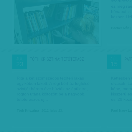
szortírozok,
ez még ráé
hónapot is,
közben Lizi
Bächer Iván
| 
TÓTH KRISZTINA: TETŐTERASZ
PAR
JÚL
JÚL
23
15
Rita a két szomszédos tetőtéri lakás
Kettesben 
egyikében lakott. A régi bérház legfelső
olvasok. L
szintjét három éve húzták az épületre,
kéne, mome
rögtön utána költözött be a nagyobb,
kisszerű é
tetőteraszos új…
és ’29 köz
Tóth Krisztina
| 2012. július 23.
Parti Nagy La