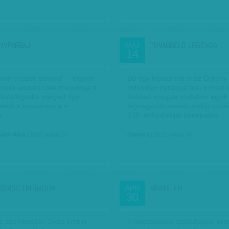
YVPÁRBAJ
TOVÁBBÉLŐ LEGENDA
MÁJ
14
nem veszek semmit” – legyint
Bő egy hónap telt el az Örkény
rtnere viszont csak megvonja a
miniszteri nyitánya óta, s most 
a katalógusba mélyed. Így
századi magyar irodalom egyik
isebb a konkurencia –
legnagyobb hatású alakja szül
a.
100. évfordulóját ünnepeljük.
váth Nóra
| 2012. május 16.
(horner)
| 2012. május 14.
SOROS TRUBADÚR
VÉGTELEN
ÁPR
30
 a szembeszél, Okos ember
A bukósisakos családtagok lib