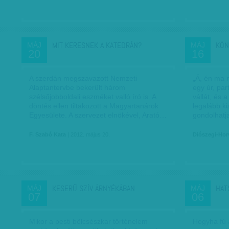
MIT KERESNEK A KATEDRÁN?
KÖN
MÁJ
MÁJ
20
16
A szerdán megszavazott Nemzeti
„Á, én ma 
Alaptantervbe bekerült három
egy úr, pa
szélsőjobboldali eszméket valló író is. A
vállát, és 
döntés ellen tiltakozott a Magyartanárok
legalább k
Egyesülete. A szervezet elnökével, Arató…
gondolhatj
F. Szabó Kata
| 2012. május 20.
Diószegi-Hor
KESERŰ SZÍV ÁRNYÉKÁBAN
HAT
MÁJ
MÁJ
07
06
Mikor a pesti bölcsészkar történelem
Hogyha fú