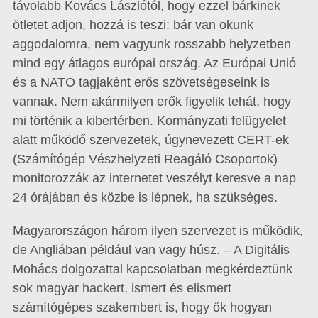
távolabb Kovács Lászlótól, hogy ezzel bárkinek
ötletet adjon, hozzá is teszi: bár van okunk
aggodalomra, nem vagyunk rosszabb helyzetben
mind egy átlagos európai ország. Az Európai Unió
és a NATO tagjaként erős szövetségeseink is
vannak. Nem akármilyen erők figyelik tehát, hogy
mi történik a kibertérben. Kormányzati felügyelet
alatt működő szervezetek, úgynevezett CERT-ek
(Számítógép Vészhelyzeti Reagáló Csoportok)
monitorozzák az internetet veszélyt keresve a nap
24 órájában és közbe is lépnek, ha szükséges.
Magyarországon három ilyen szervezet is működik,
de Angliában például van vagy húsz. – A Digitális
Mohács dolgozattal kapcsolatban megkérdeztünk
sok magyar hackert, ismert és elismert
számítógépes szakembert is, hogy ők hogyan