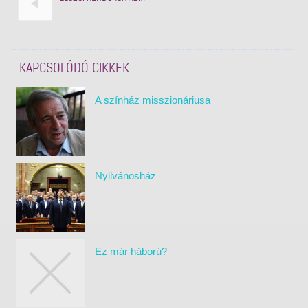
KAPCSOLÓDÓ CIKKEK
A színház misszionáriusa
Nyilvánosház
Ez már háború?