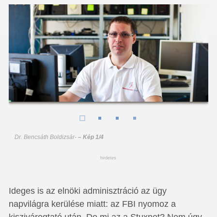
Dr. Bencsáth Boldizsár
-
– Kép 1/4
hirdetes
Ideges is az elnöki adminisztráció az ügy
napvilágra kerülése miatt: az FBI nyomoz a