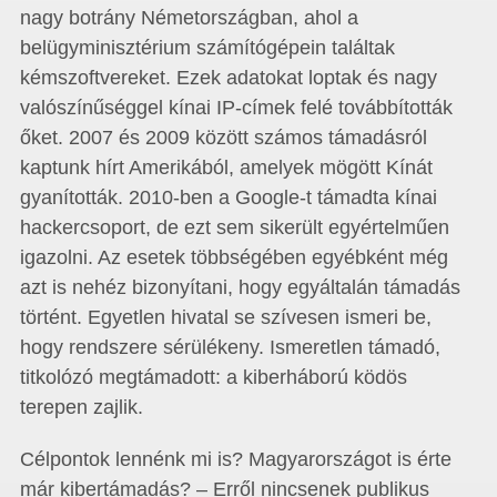
nagy botrány Németországban, ahol a
belügyminisztérium számítógépein találtak
kémszoftvereket. Ezek adatokat loptak és nagy
valószínűséggel kínai IP-címek felé továbbították
őket. 2007 és 2009 között számos támadásról
kaptunk hírt Amerikából, amelyek mögött Kínát
gyanították. 2010-ben a Google-t támadta kínai
hackercsoport, de ezt sem sikerült egyértelműen
igazolni. Az esetek többségében egyébként még
azt is nehéz bizonyítani, hogy egyáltalán támadás
történt. Egyetlen hivatal se szívesen ismeri be,
hogy rendszere sérülékeny. Ismeretlen támadó,
titkolózó megtámadott: a kiberháború ködös
terepen zajlik.
Célpontok lennénk mi is? Magyarországot is érte
már kibertámadás? – Erről nincsenek publikus