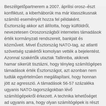
Beszélgetőpartnerem a 2007. áprilisi orosz–észt
konfliktust, a kiber­háborúk ma már klasszikusnak
számító eseményét hozza fel példaként.
Észtország akkor azt állította, hogy külföldről,
nevezetesen Oroszországból internetes támadások
érték kormányzati rendszereit, bankjait és
közműveit. Mivel Észtország NATO-tag, az atlanti
szövetség szakértői komolyan vették a bejelentést.
Azonnal szakértők utaztak Tallinnba, akiknek
hamar sikerült tisztázni, hogy tényleg számítógépes
támadások érték Észtországot, azt azonban nem
tudták egyértelműen megállapítani, hogy honnan
jött az agresszió. A támadások 56-57 százaléka
ugyanis NATO-tagországokban lévő
számítógépekről érkezett. A technika lehetőséget
ad ugyanis arra, hogy olyan számítógépek is részt