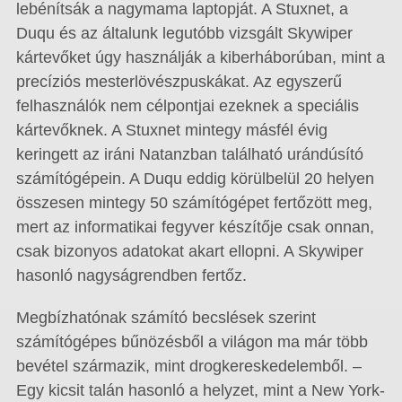
lebénítsák a nagymama laptopját. A Stuxnet, a
Duqu és az általunk legutóbb vizsgált Skywiper
kártevőket úgy használják a kiberháborúban, mint a
precíziós mesterlövészpuskákat. Az egyszerű
felhasználók nem célpontjai ezeknek a speciális
kártevőknek. A Stuxnet mintegy másfél évig
keringett az iráni Natanzban található urándúsító
számítógépein. A Duqu eddig körülbelül 20 he­­lyen
összesen mintegy 50 számítógépet fertőzött meg,
mert az informatikai fegyver készítője csak onnan,
csak bizonyos adatokat akart ellopni. A Skywiper
hasonló nagyságrendben fertőz.
Megbízhatónak számító becslések szerint
számítógépes bűnözésből a világon ma már több
bevétel származik, mint drogkereskedelemből. –
Egy kicsit talán hasonló a helyzet, mint a New York-