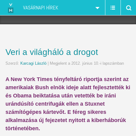
VASÁRNAPI HÍREK
Veri a világháló a drogot
Szerző:
Karcagi László
| Megjelent a 2012. június 10.-i lapszámban
A New York Times tényfeltáró riportja szerint az
amerikaiak Bush elnök ideje alatt fejlesztették ki
és Obama beiktatása után vetették be iráni
urándúsító centrifugák ellen a Stuxnet
számítógépes kártevőt. E féreg sikeres
alkalmazása új fejezetet nyitott a kiberháborúk
történetében.