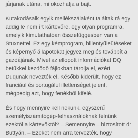
járjanak utána, mi okozhatja a bajt.
Kutakodásaik egyik mellékszálaként találtak rá egy
addig le nem írt kártevőre, egy olyan programra,
amelyik kimutathatóan összefüggésben van a
Stuxnettel. Ez egy kémprogram, billentyűleütéseket
és képernyő állapotokat jegyez meg és továbbít a
gazdájának. Mivel az ellopott információkat DQ
betűkkel kezdődő fájlokban tárolja el, ezért
Duqunak nevezték el. Később kiderült, hogy ez
franciául és portugálul illetlenséget jelent,
mégpedig azt, hogy fenékből kifelé.
És hogy mennyire kell nekünk, egyszerű
személyiszámítógép-felhasználóknak félnünk
ezektől a kártevőktől? – Semennyire – biztosított dr.
Buttyán. – Ezeket nem arra tervezték, hogy