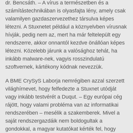
dr. Bencsáth. – A vírus a természetben és a
számítástechnikában is olyasfajta lény, amely csak
valamilyen gazdaszervezethez társulva képes
létezni. A Stuxnetet például a köznyelvben vírusnak
hívják, pedig nem az, mert ha már feltelepült egy
rendszerre, akkor onnantól kezdve önállóan képes
létezni. Közelebb járunk a valósághoz tehát, ha
inkább malware-nek, vagyis rosszindulatú
szoftvernek, kártékony kódnak nevezzük.
A BME CrySyS Laborja nemrégiben azzal szerzett
világhírnevet, hogy felfedezte a Stuxnet utódját
vagy inkább testvérét a Duqut. – Egy európai cég
rájött, hogy valami probléma van az informatikai
rendszerében – mesélik a szakemberek. Mivel a
saját rendszergazdáik nem boldogultak a
gondokkal, a magyar kutatókat kérték fel, hogy