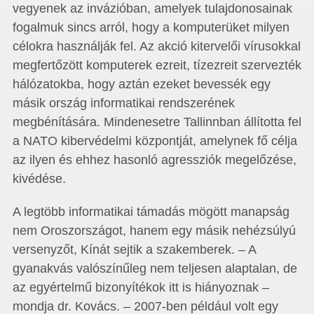
vegyenek az invázióban, amelyek tulajdonosainak
fogalmuk sincs arról, hogy a komputerüket milyen
célokra használják fel. Az akció kitervelői vírusokkal
megfertőzött komputerek ezreit, tízezreit szervezték
hálózatokba, hogy aztán ezeket bevessék egy
másik ország informatikai rendszerének
megbénítására. Mindenesetre Tallinnban állította fel
a NATO kibervédelmi központját, amelynek fő célja
az ilyen és ehhez hasonló agressziók megelőzése,
kivédése.
A legtöbb informatikai támadás mögött manapság
nem Oroszországot, hanem egy másik nehézsúlyú
versenyzőt, Kínát sejtik a szakemberek. – A
gyanakvás valószínűleg nem teljesen alaptalan, de
az egyértelmű bizonyítékok itt is hiányoznak –
mondja dr. Kovács. – 2007-ben például volt egy