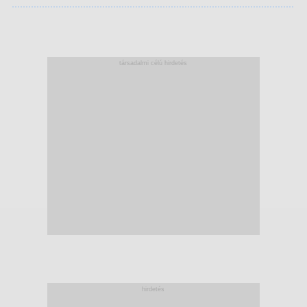
társadalmi célú hirdetés
hirdetés