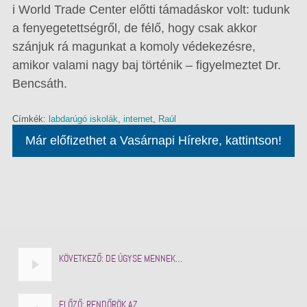
i World Trade Center előtti támadáskor volt: tudunk
a fenyegetettségről, de félő, hogy csak akkor
szánjuk rá magunkat a komoly védekezésre,
amikor valami nagy baj történik – figyelmeztet Dr.
Bencsáth.
Címkék:
labdarúgó iskolák
,
internet
,
Raúl
Már előfizethet a Vasárnapi Hírekre, kattintson!
KÖVETKEZŐ:
DE ÚGYSE MENNEK…
ELŐZŐ:
RENDŐRÖK AZ…