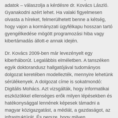
adatok – válaszolja a kérdésre dr. Kovács László.
Gyanakodni azért lehet. Ha valaki figyelmesen
olvasta a híreket, felmerülhetett benne a kétség,
hogy vajon a kormányzati ügyfélkapu hosszan tartó
gyengélkedése mögött programozási hiba vagy
kibertámadás állott-e annak idején.
Dr. Kovács 2009-ben már levezényelt egy
kiberháborút. Legalábbis elméletben. A tanszéken
egyik doktorandusz hallgatójával tudományos
dolgozat keretében modellezték, mennyire lehetünk
sérülékenyek. A dolgozat címe is sokatmondó:
Digitális Mohács. Azt vizsgálták, hogy informatikai
eszközökkel ellenséges erők milyen lépésekben és
hatékonysággal lennének képesek támadni a
magyar közigazgatást, a médiát, a gazdaságot, az
infrastruktúrát. És persze, hogy milyen