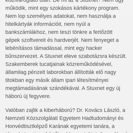
kiszivárogtató után. De mi az a Stuxnet? Nem úgy
működik, mint egy szokásos kártékony program.
Nem lop személyes adatokat, nem használja a
hitelkártyák információit, nem nyúl a
bankszámlákhoz, nem teszi tönkre a fertőzött
gépek szoftvereit és hardverjét. Nem fenyeget a
lebénításos támadással, mint egy hacker
bűnszervezet. A Stuxnet eleve szabotázsra készült.
Szakemberek tucatjainak közreműködésével,
államilag pénzelt laborokban állították elő nagy
titokban egy másik állam ipari létesítményei
megtámadásának szándékával. A Stuxnet egy új
háború új fegyvere.
Valóban zajlik a kiberháború? Dr. Kovács László, a
Nemzeti Közszolgálati Egyetem Hadtudományi és
Honvédtisztképző Karának egyetemi tanára, a