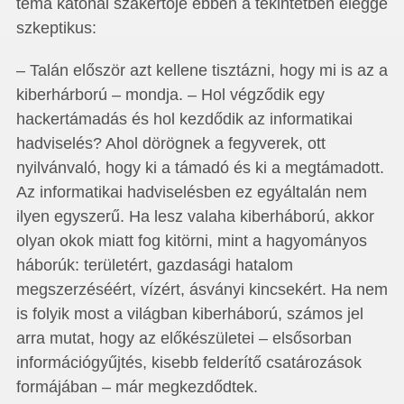
téma katonai szakértője ebben a tekintetben eléggé
szkeptikus:
– Talán először azt kellene tisztázni, hogy mi is az a
kiberhárború – mondja. – Hol végződik egy
hackertámadás és hol kezdődik az informatikai
hadviselés? Ahol dörögnek a fegyverek, ott
nyilvánvaló, hogy ki a támadó és ki a megtámadott.
Az informatikai hadviselésben ez egyáltalán nem
ilyen egyszerű. Ha lesz valaha kiberháború, akkor
olyan okok miatt fog kitörni, mint a hagyományos
háborúk: területért, gazdasági hatalom
megszerzéséért, vízért, ásványi kincsekért. Ha nem
is folyik most a világban kiberháború, számos jel
arra mutat, hogy az előkészületei – elsősorban
információgyűjtés, kisebb felderítő csatározások
formájában – már megkezdődtek.