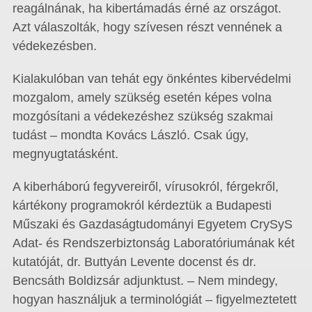
reagálnának, ha kibertámadás érné az országot.
Azt válaszolták, hogy szívesen részt vennének a
védekezésben.
Kialakulóban van tehát egy önkéntes kibervédelmi
mozgalom, amely szükség esetén képes volna
mozgósítani a védekezéshez szükség szakmai
tudást – mondta Kovács László. Csak úgy,
megnyugtatásként.
A kiberháború fegyvereiről, vírusokról, férgekről,
kártékony programokról kérdeztük a Budapesti
Műszaki és Gazdaságtudományi Egyetem CrySyS
Adat- és Rendszerbiztonság Laboratóriumának két
kutatóját, dr. Buttyán Levente docenst és dr.
Bencsáth Boldizsár adjunktust. – Nem mindegy,
hogyan használjuk a terminológiát – figyelmeztetett