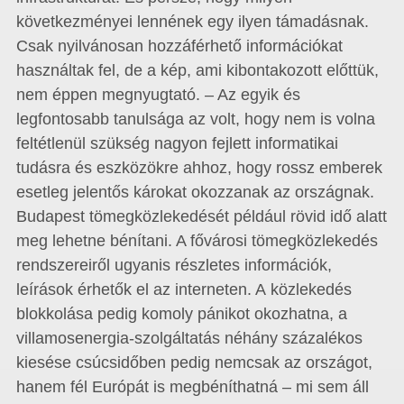
következményei lennének egy ilyen támadásnak.
Csak nyilvánosan hozzáférhető információkat
használtak fel, de a kép, ami kibontakozott előttük,
nem éppen megnyugtató. – Az egyik és
legfontosabb tanulsága az volt, hogy nem is volna
feltétlenül szükség nagyon fejlett informatikai
tudásra és eszközökre ahhoz, hogy rossz emberek
esetleg jelentős károkat okozzanak az országnak.
Budapest tömegközlekedését például rövid idő alatt
meg lehetne bénítani. A fővárosi tömegközlekedés
rendszereiről ugyanis részletes információk,
leírások érhetők el az interneten. A közlekedés
blokkolása pedig komoly pánikot okozhatna, a
villamosenergia-szolgáltatás néhány százalékos
kiesése csúcsidőben pedig nemcsak az országot,
hanem fél Európát is megbéníthatná – mi sem áll