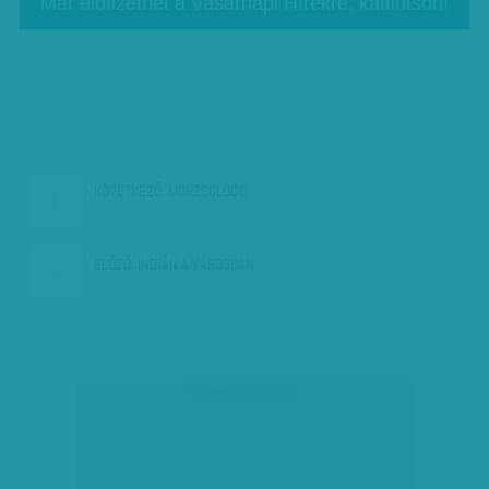
Már előfizethet a Vasárnapi Hírekre, kattintson!
KÖVETKEZŐ:
MORZSOLÓDÓ…
ELŐZŐ:
INDIÁN A VÁROSBAN…
társadalmi célú hirdetés