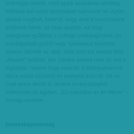
örökséget remélt, mert apjuk lakásában állítólag
milliókat érő ezüst ékszereket halmozott fel. Aztán,
amikor meghalt, kiderült, hogy amit a szomszédok
ezüstnek hittek, az csak alufólia. Az öreg
betegesen gyűjtötte a csillogó csokipapírokat, és
mindegyikből gyűrűt vagy nyakláncot készített.
Amikor rátörték az ajtót, több mint két mázsa fólia
„ékszert” találtak. Bár Sándor szerint nem ez volt a
legszebb, hanem hogy kiderült: a fólianyakláncok
lánca valódi ezüstből és aranyból készült. De ez
csak akkor derült ki, amikor kíváncsiságból
szétszedte az egyiket. „Ez maradjon az én titkom” –
mondja nevetve.
Döntésképtelenség