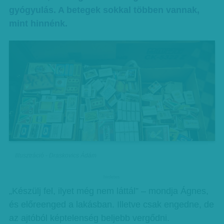
gyógyulás. A betegek sokkal többen vannak,
mint hinnénk.
Illusztráció - Draskovics Ádám
hirdetes
„Készülj fel, ilyet még nem láttál” – mondja Ágnes,
és előreenged a lakásban. Illetve csak engedne, de
az ajtóból képtelenség beljebb vergődni.