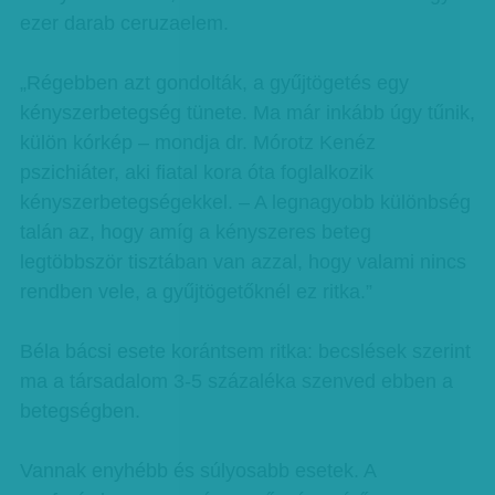
ezer darab ceruzaelem.
„Régebben azt gondolták, a gyűjtögetés egy
kényszerbetegség tünete. Ma már inkább úgy tűnik,
külön kórkép – mondja dr. Mórotz Kenéz
pszichiáter, aki fiatal kora óta foglalkozik
kényszerbetegségekkel. – A legnagyobb különbség
talán az, hogy amíg a kényszeres beteg
legtöbbször tisztában van azzal, hogy valami nincs
rendben vele, a gyűjtögetőknél ez ritka.”
Béla bácsi esete korántsem ritka: becslések szerint
ma a társadalom 3-5 százaléka szenved ebben a
betegségben.
Vannak enyhébb és súlyosabb esetek. A