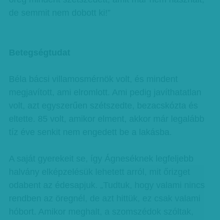
de semmit nem dobott ki!”
Betegségtudat
Béla bácsi villamosmérnök volt, és mindent
megjavított, ami elromlott. Ami pedig javíthatatlan
volt, azt egyszerűen szétszedte, bezacskózta és
eltette. 85 volt, amikor elment, akkor már legalább
tíz éve senkit nem engedett be a lakásba.
A saját gyerekeit se, így Ágneséknek legfeljebb
halvány elképzelésük lehetett arról, mit őrizget
odabent az édesapjuk. „Tudtuk, hogy valami nincs
rendben az öregnél, de azt hittük, ez csak valami
hóbort. Amikor meghalt, a szomszédok szóltak,