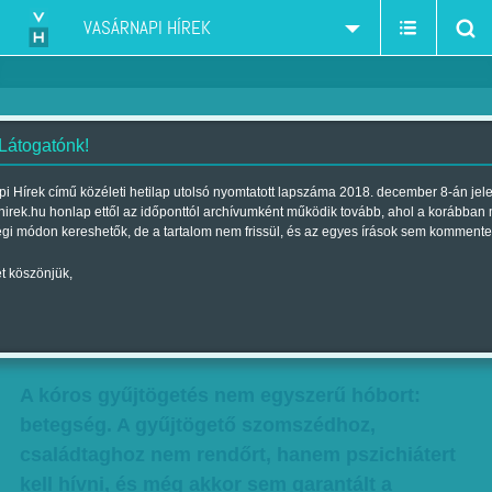
VASÁRNAPI HÍREK
 Látogatónk!
Halálos gyűjtögetés – Súlyos
i Hírek című közéleti hetilap utolsó nyomtatott lapszáma 2018. december 8-án jel
hirek.hu honlap ettől az időponttól archívumként működik tovább, ahol a korábban
pszichiátriai kórképet jelenthet,
égi módon kereshetők, de a tartalom nem frissül, és az egyes írások sem kommente
ha valaki ragaszkodik a
t köszönjük,
kacatokhoz
Szerző:
Kövesdi Péter
| Megjelent a 2017. november 18.-i lapszámban
A kóros gyűjtögetés nem egyszerű hóbort:
betegség. A gyűjtögető szomszédhoz,
családtaghoz nem rendőrt, hanem pszichiátert
kell hívni, és még akkor sem garantált a