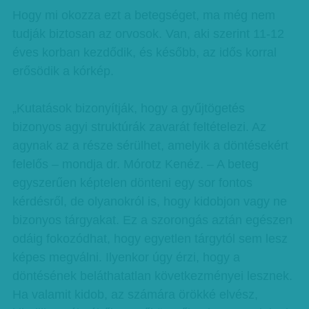
Hogy mi okozza ezt a betegséget, ma még nem
tudják biztosan az orvosok. Van, aki szerint 11-12
éves korban kezdődik, és később, az idős korral
erősödik a kórkép.
„Kutatások bizonyítják, hogy a gyűjtögetés
bizonyos agyi struktúrák zavarát feltételezi. Az
agynak az a része sérülhet, amelyik a döntésekért
felelős – mondja dr. Mórotz Kenéz. – A beteg
egyszerűen képtelen dönteni egy sor fontos
kérdésről, de olyanokról is, hogy kidobjon vagy ne
bizonyos tárgyakat. Ez a szorongás aztán egészen
odáig fokozódhat, hogy egyetlen tárgytól sem lesz
képes megválni. Ilyenkor úgy érzi, hogy a
döntésének beláthatatlan következményei lesznek.
Ha valamit kidob, az számára örökké elvész,