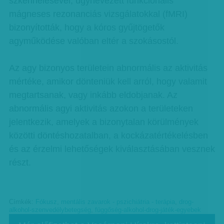
szkennelésével, úgynevezett funkcionális
mágneses rezonanciás vizsgálatokkal (fMRI)
bizonyították, hogy a kóros gyűjtögetők
agyműködése valóban eltér a szokásostól.
Az agy bizonyos területein abnormális az aktivitás
mértéke, amikor dönteniük kell arról, hogy valamit
megtartsanak, vagy inkább eldobjanak. Az
abnormális agyi aktivitás azokon a területeken
jelentkezik, amelyek a bizonytalan körülmények
közötti döntéshozatalban, a kockázatértékelésben
és az érzelmi lehetőségek kiválasztásában vesznek
részt.
Címkék:
Fókusz
,
mentális zavarok - pszichiátria - terápia
,
drog-
alkohol-szenvedélybetegség
,
függőség-alkohol-drog-játék-egyebek