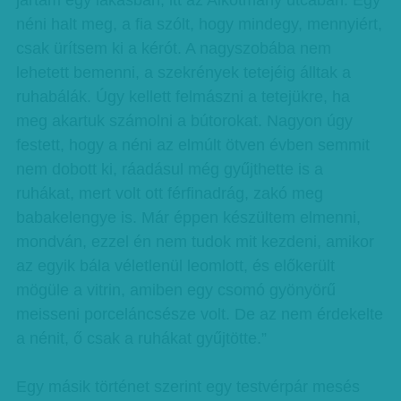
jártam egy lakásban, itt az Alkotmány utcában. Egy
néni halt meg, a fia szólt, hogy mindegy, mennyiért,
csak ürítsem ki a kérót. A nagyszobába nem
lehetett bemenni, a szekrények tetejéig álltak a
ruhabálák. Úgy kellett felmászni a tetejükre, ha
meg akartuk számolni a bútorokat. Nagyon úgy
festett, hogy a néni az elmúlt ötven évben semmit
nem dobott ki, ráadásul még gyűjthette is a
ruhákat, mert volt ott férfinadrág, zakó meg
babakelengye is. Már éppen készültem elmenni,
mondván, ezzel én nem tudok mit kezdeni, amikor
az egyik bála véletlenül leomlott, és előkerült
mögüle a vitrin, amiben egy csomó gyönyörű
meisseni porceláncsésze volt. De az nem érdekelte
a nénit, ő csak a ruhákat gyűjtötte.”
Egy másik történet szerint egy testvérpár mesés