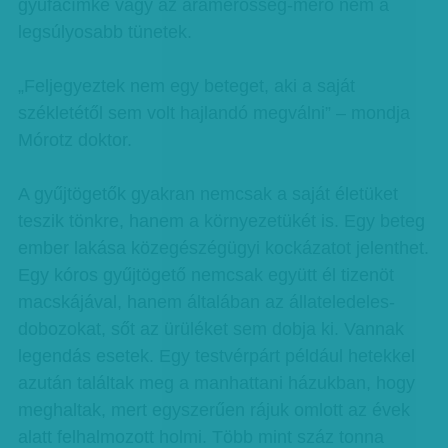
gyufacímke vagy az áramerősség-mérő nem a
legsúlyosabb tünetek.
„Feljegyeztek nem egy beteget, aki a saját
székletétől sem volt hajlandó megválni” – mondja
Mórotz doktor.
A gyűjtögetők gyakran nemcsak a saját életüket
teszik tönkre, hanem a környezetükét is. Egy beteg
ember lakása közegészégügyi kockázatot jelenthet.
Egy kóros gyűjtögető nemcsak együtt él tizenöt
macskájával, hanem általában az állateledeles-
dobozokat, sőt az ürüléket sem dobja ki. Vannak
legendás esetek. Egy testvérpárt például hetekkel
azután találtak meg a manhattani házukban, hogy
meghaltak, mert egyszerűen rájuk omlott az évek
alatt felhalmozott holmi. Több mint száz tonna