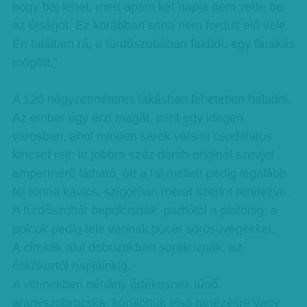
hogy baj lehet, mert apám két napja nem vette be
az újságot. Ez korábban soha nem fordult elő vele.
Én találtam rá, a fürdőszobában feküdt, egy farakás
mögött.”
A 120 négyzetméteres lakásban lehetetlen haladni.
Az ember úgy érzi magát, mint egy idegen
városban, ahol minden sarok valami csodálatos
kincset rejt: itt jobbra száz darab originál szovjet
ampermérő látható, ott a fal mellett pedig legalább
fél tonna kavics, szigorúan méret szerint rendezve.
A fürdőszobát bepolcozták, padlótól a plafonig: a
polcok pedig tele vannak pucér sörösüvegekkel.
A címkék alul dobozokban sorakoznak, az
őskőkortól napjainkig.
A vitrinekben néhány értékesnek tűnő
aranyszobrocska, körülöttük első ránézésre vagy