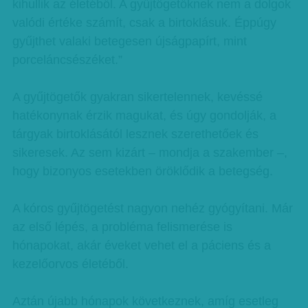
kihullik az életéből. A gyűjtögetőknek nem a dolgok
valódi értéke számít, csak a birtoklásuk. Éppúgy
gyűjthet valaki betegesen újságpapírt, mint
porceláncsészéket.”
A gyűjtögetők gyakran sikertelennek, kevéssé
hatékonynak érzik magukat, és úgy gondolják, a
tárgyak birtoklásától lesznek szerethetőek és
sikeresek. Az sem kizárt – mondja a szakember –,
hogy bizonyos esetekben öröklődik a betegség.
A kóros gyűjtögetést nagyon nehéz gyógyítani. Már
az első lépés, a probléma felismerése is
hónapokat, akár éveket vehet el a páciens és a
kezelőorvos életéből.
Aztán újabb hónapok következnek, amíg esetleg