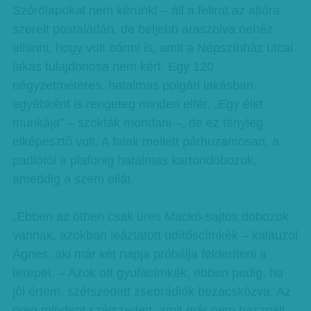
Szórólapokat nem kérünk! – áll a felirat az ajtóra
szerelt postaládán, de beljebb araszolva nehéz
elhinni, hogy volt bármi is, amit a Népszínház utcai
lakás tulajdonosa nem kért. Egy 120
négyzetméteres, hatalmas polgári lakásban
egyébként is rengeteg minden elfér. „Egy élet
munkája” – szokták mondani –, de ez tényleg
elképesztő volt. A falak mellett párhuzamosan, a
padlótól a plafonig hatalmas kartondobozok,
ameddig a szem ellát.
„Ebben az ötben csak üres Mackó-sajtos dobozok
vannak, azokban leáztatott üdítőscímkék – kalauzol
Ágnes, aki már két napja próbálja felderíteni a
terepet. – Azok ott gyufacímkék, ebben pedig, ha
jól értem, szétszedett zsebrádiók bezacskózva. Az
öreg mindent szétszedett, amit már nem használt,