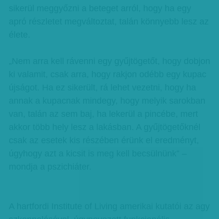
sikerül meggyőzni a beteget arról, hogy ha egy
apró részletet megváltoztat, talán könnyebb lesz az
élete.
„Nem arra kell rávenni egy gyűjtögetőt, hogy dobjon
ki valamit, csak arra, hogy rakjon odébb egy kupac
újságot. Ha ez sikerült, rá lehet vezetni, hogy ha
annak a kupacnak mindegy, hogy melyik sarokban
van, talán az sem baj, ha lekerül a pincébe, mert
akkor több hely lesz a lakásban. A gyűjtögetőknél
csak az esetek kis részében érünk el eredményt,
úgyhogy azt a kicsit is meg kell becsülnünk” –
mondja a pszichiáter.
A hartfordi Institute of Living amerikai kutatói az agy