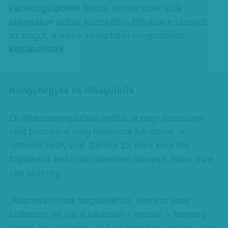
kacatot gyűjtöttek össze, és már csak szűk
alagutakon tudtak közlekedni. Egyikükre ráomlott
az alagút, a másik pedig talán megpróbálta
kiszabadítani.
Rongyhegyek és fóliagyűrűk
Öt villamosmegállóval arrébb, a nagy bizományi
előtt beszélünk meg találkozót Sándorral, a
seftesek királyával. Sándor 15 éves kora óta
foglalkozik használt cikkekkel: ad-vesz, mikor mire
van szükség.
„Naponta hívnak hagyatékhoz. Ilyenkor sose
tudhatom, mi vár a lakásban – meséli. – Nemrég