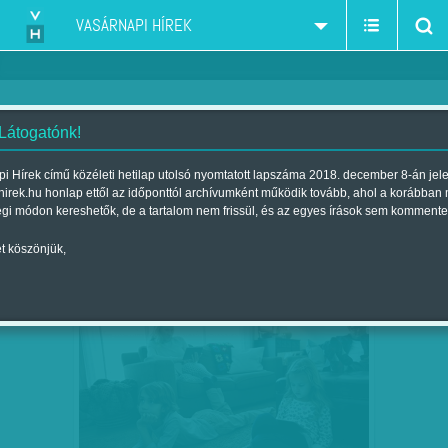
VASÁRNAPI HÍREK
 Látogatónk!
mentális zavarok - pszichiátria - terápia
szűkítés:
i Hírek című közéleti hetilap utolsó nyomtatott lapszáma 2018. december 8-án jel
hirek.hu honlap ettől az időponttól archívumként működik tovább, ahol a korábban
égi módon kereshetők, de a tartalom nem frissül, és az egyes írások sem kommente
t köszönjük,
ISZONYATOSAN RETTEGNEK
FEB
05
TELEFONJUK NÉLKÜL – A…