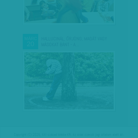
HALLUCINÁL, ŐRJÖNG, MAGÁT VAGY
MÁRC
20
MÁSOKAT BÁNT - A…
Copyright (C) 2026, XXI század Média Kft. Az oldal szerzői jogi oltalom alatt áll.