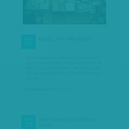
KERTÉSZ ANNA: ÖRÖK RABSÁG
MÁJ
07
Vannak gyerekek, akiket a szülőszobáról
egyenesen az intézménybe visznek és ott
élik le az egész életüket – derült ki a gödi
Topház Speciális Otthonról készített Index-
riportból.…
Kertész Anna
| 2017. május 7.
'ADHD-S VAGYOK, ÉS KIJÖTTEM AZ
ÁPR
23
UTCÁRA' -…