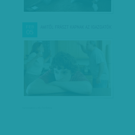
AMITŐL FRÁSZT KAPNAK AZ IGAZGATÓK
FEB
05
társadalmi célú hirdetés