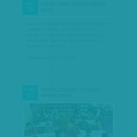
KERTÉSZ ANNA: KRÓNIKUS EMBERI
MÁJ
29
BAJOK
Az elmúlt hetekben két anya ölte meg pici
gyerekét. Ökölbe szorulnak ilyenkor a
kezek, ki csak akkor nyílnak, ha csapni
lehet velük valahova. Ha bűnhődnek a
bűnösök, felelnek a…
Kertész Anna
| 2016. május 29.
DEPRESSZIÓSKÉNT 'FURCSÁNAK',
MÁRC
21
HIPERAKTÍVKÉNT…