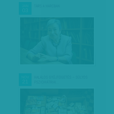
TÁRS A HARCBAN
JAN
03
HALÁLOS GYŰJTÖGETÉS – SÚLYOS
NOV
21
PSZICHIÁTRIAI…