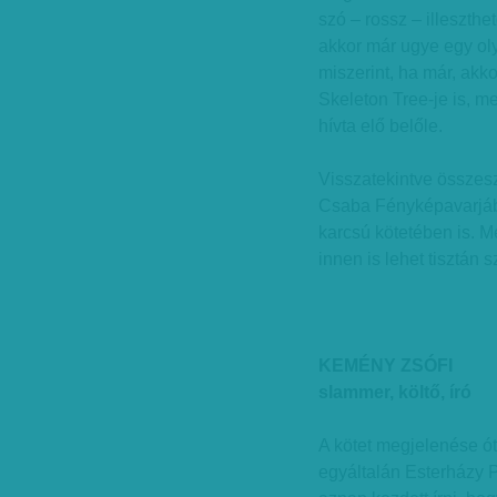
szó – rossz – illeszth
akkor már ugye egy ol
miszerint, ha már, akk
Skeleton Tree-je is, me
hívta elő belőle.
Visszatekintve összesz
Csaba Fényképavarjába
karcsú kötetében is. M
innen is lehet tisztán s
KEMÉNY ZSÓFI
slammer, költő, író
A kötet megjelenése ót
egyáltalán Esterházy P