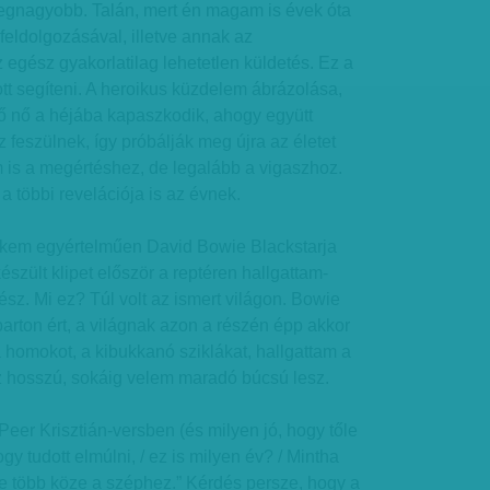
egnagyobb. Talán, mert én magam is évek óta
eldolgozásával, illetve annak az
 egész gyakorlatilag lehetetlen küldetés. Ez a
ott segíteni. A heroikus küzdelem ábrázolása,
tő nő a héjába kapaszkodik, ahogy együtt
eszülnek, így próbálják meg újra az életet
 is a megértéshez, de legalább a vigaszhoz.
 a többi revelációja is az évnek.
ekem egyértelműen David Bowie Blackstarja
észült klipet először a reptéren hallgattam-
sz. Mi ez? Túl volt az ismert világon. Bowie
parton ért, a világnak azon a részén épp akkor
a homokot, a kibukkanó sziklákat, hallgattam a
ez hosszú, sokáig velem maradó búcsú lesz.
er Krisztián-versben (és milyen jó, hogy tőle
Hogy tudott elmúlni, / ez is milyen év? / Mintha
e több köze a széphez.” Kérdés persze, hogy a