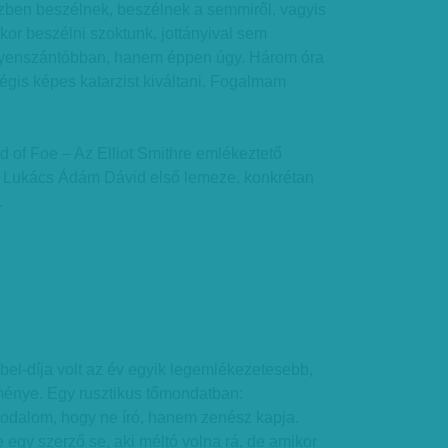
özben beszélnek, beszélnek a semmiről, vagyis
nkor beszélni szoktunk, jottányival sem
yenszántóbban, hanem éppen úgy. Három óra
gis képes katarzist kiváltani. Fogalmam
 of Foe – Az Elliot Smithre emlékeztető
 Lukács Ádám Dávid első lemeze, konkrétan
.
el-díja volt az év egyik legemlékezetesebb,
eménye. Egy rusztikus tőmondatban:
irodalom, hogy ne író, hanem zenész kapja.
egy szerző se, aki méltó volna rá, de amikor