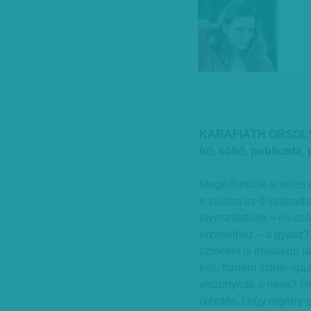
KARAFIÁTH ORSOL
író, költő, publicista,
Megérthetünk-e teljes
e valaha az ő szabads
elveszítettünk – és ezá
érzéseihez – a gyász?
színeket is másképp lát
kell, hanem szinte igá
viszonynak a neve? H
(kérdés, hogy regény-