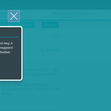
ősnők nőnapra
Megtáncoltatott Oscar-szobor
us 16.
2018. március 16.
i Hírekre, kattintson!
Kutatás
magyar
ent meg. A
start
 megjelent
Keresés
lhetőek.
stop
KÖVETKEZŐ:
VÉSZ UTÁN, VÉSZ ELŐTT - JÖTT,
LÁTOTT, PUSZTÍTOTT - LEHÚZZÁK A ROLÓT -…
ELŐZŐ:
VERSENYBEN A ROBOTOKKAL -
ELVESZIK A MUNKÁNKAT? NEM BIZTOS, HOGY
EZ BAJ