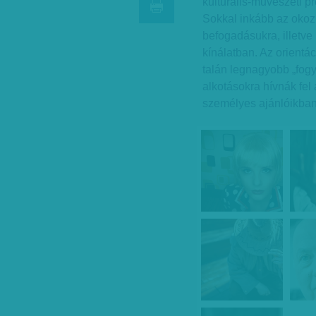
kulturális-művészeti p
Sokkal inkább az okoz
befogadásukra, illetve
kínálatban. Az orientá
talán legnagyobb „fogy
alkotásokra hívnák fel
személyes ajánlóikba