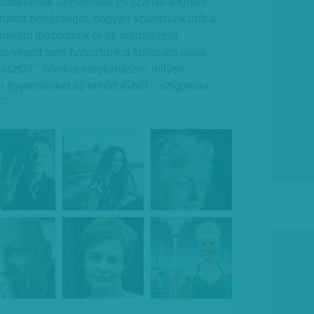
roduktumok színvonalát és számát tekintve.
hatott nehézséget, hogyan szakítsunk időt a
 miként igazodjunk el az áradatszerű
ció végett nem haboztunk a kulturális javak
asztóit”, íróinkat megkérdezni: milyen
 a figyelmünket az elmúlt évből – szigorúan
n?