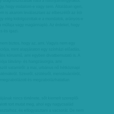
gy diagnosztizálták nála a hasnyálmirigyrákot.
y, hogy irodalom-e vagy sem. Általában igen,
em is akarom leválasztani az elbeszélőt az írói
gy elég kidolgozottak-e a mondatok, arányos-e
 a műfaja vagy magánnapló. Az érdekel, hogy
s és igazi.
 nem biztos, hogy az, ami. Vagyis nem egy
iója, mint alapjáraton egy színházi előadás,
is kórusmű, ami egyben divatbemutató is. A
iója látvány- és hangzásorgia, ami
zól valamiről: a mai, urbánus nő hétköznapi
utémákról. Szexről, szülésről, menstruációról,
, megzabolázott és megzabolázhatatlan
jának nincs története, sőt kiemelt szereplői
lotti tort mutat meg, ahol egy nagycsalád
 asztalhoz, és elfogyasztani a vacsorát. De nem