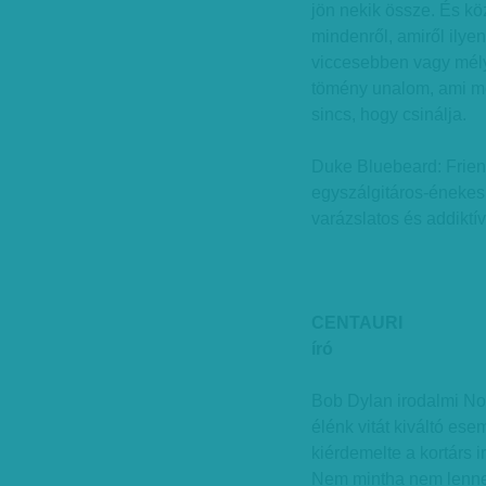
jön nekik össze. És k
mindenről, amiről ilye
viccesebben vagy mél
tömény unalom, ami mé
sincs, hogy csinálja.
Duke Bluebeard: Friend
egyszálgitáros-énekes
varázslatos és addiktív
CENTAURI
író
Bob Dylan irodalmi Nob
élénk vitát kiváltó es
kiérdemelte a kortárs 
Nem mintha nem lenne 