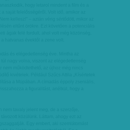
anaszkodik, hogy letarol mindent a film és a
a saját felelősségéről. Volt idő, amikor az
 „Nem kellesz!” – aztán vérig sértődött, mikor az
lésén eltűnt örökre. Ezt követően a potenciális
ti ágak felé fordult, ahol volt még közönség,
 a hatvanas évektől a zene volt.
odás és elégedetlenség éve. Mintha az
túl nagy volna, viszont az elégedetlenség
már nem működtethető, az újhoz még nincs
ítő kivételek. Például Szűcs Attila „Kísértetek
állítása a Müpában. A címadás éppoly zseniális,
isszahozza a figuralitást, anélkül, hogy a
nem tavaly jelent meg, de a szerzője,
távozott közülünk. Láttam, ahogy ezt az
egszaggatják. Egy embert, aki szemlátomást