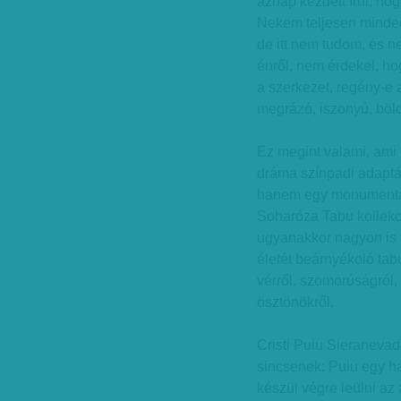
aznap kezdett írni, ho
Nekem teljesen mindeg
de itt nem tudom, és n
énről, nem érdekel, ho
a szerkezet, regény-e
megrázó, iszonyú, bölc
Ez megint valami, ami
dráma színpadi adaptác
hanem egy monumentál
Soharóza Tabu kollekc
ugyanakkor nagyon is s
életét beárnyékoló tab
vérről, szomorúságról
ösztönökről.
Cristi Puiu Sieranevadá
sincsenek: Puiu egy ha
készül végre leülni az