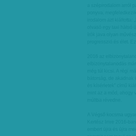
a szépirodalom arról p
ponyva, megfeledkezik 
irodalom azt kiáltotta:
olvasó egy taxi hátsó ü
írók java olyan művésze
progresszió és élet. Ez
2016 az elbizonytalan
elbizonytalanodás már 
még túl kicsi. A régi 
bátorság, de akadnak üd
és kísérletek” című ki
mint az a mód, ahogy v
múltba révedne.
A Végső kocsma ugyan 
Kertész Imre 2016-ban 
embert újra és újra m