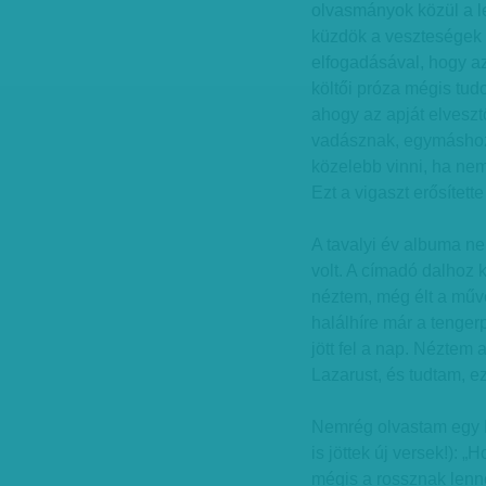
olvasmányok közül a l
küzdök a veszteségek f
elfogadásával, hogy az
költői próza mégis tud
ahogy az apját elvesz
vadásznak, egymáshoz f
közelebb vinni, ha nem
Ezt a vigaszt erősítette
A tavalyi év albuma n
volt. A címadó dalhoz k
néztem, még élt a művé
halálhíre már a tenger
jött fel a nap. Néztem 
Lazarust, és tudtam, 
Nemrég olvastam egy Pe
is jöttek új versek!): „
mégis a rossznak lenn