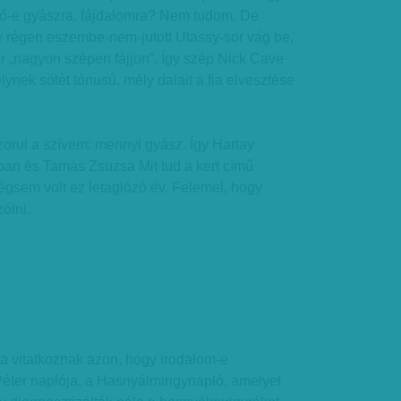
ető-e gyászra, fájdalomra? Nem tudom. De
y régen eszembe-nem-jutott Utassy-sor vág be,
or „nagyon szépen fájjon”. Így szép Nick Cave
lynek sötét tónusú, mély dalait a fia elvesztése
orul a szívem: mennyi gyász. Így Hartay
n és Tamás Zsuzsa Mit tud a kert című
égsem volt ez letaglózó év. Felemel, hogy
zólni.
a vitatkoznak azon, hogy irodalom-e
éter naplója, a Hasnyálmirigynapló, amelyet