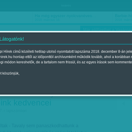
hirdetés
Ha még egyszer nyolcvanéves…
Barbie-h
2018. március 16.
2018. márci
Már előfizethet a Vasárnap
 Látogatónk!
i Hírek című közéleti hetilap utolsó nyomtatott lapszáma 2018. december 8-án jel
hirek.hu honlap ettől az időponttól archívumként működik tovább, ahol a korábban
ókusz
Szerintem
Ízlés
Sport
égi módon kereshetők, de a tartalom nem frissül, és az egyes írások sem kommente
t köszönjük,
emény, Centauri, Kiss,
igorúan személyes
róink kedvencei
07.-i lapszámban
ultak - Tavaly sem panaszkodhattunk a