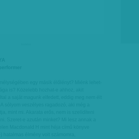
hirdetes
YA
 performer
 mélységében egy másik élőlényt? Miénk lehet-
ága is? Közelebb hozhat-e ahhoz, akit
ltal a saját magunk elfedett, eddig meg nem élt
 A sólyom veszélyes ragadozó, aki még a
ja, mint mi. Akarata erős, nem is szelídíteni
zni. Szeret-e azután minket? Mi lesz annak a
elen Macdonald H mint héja című könyve
e) hatalmas élmény volt számomra,