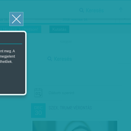
Keresés
ősnők nőnapra
Megtáncoltatott Oscar-szobor
us 16.
2018. március 16.
i Hírekre, kattintson!
Kutatás
magyar
ent meg. A
start
 megjelent
Keresés
lhetőek.
stop
Dátum szerint
SZEX, TRUMP, VÉRONTÁS
DEC
30