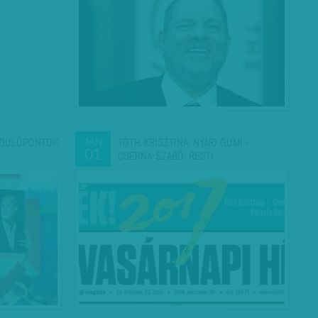
RDULÓPONTOK
TÓTH KRISZTINA: NYÁRI GUMI -
JAN
01
P…
CSERNA-SZABÓ: RESTI -…