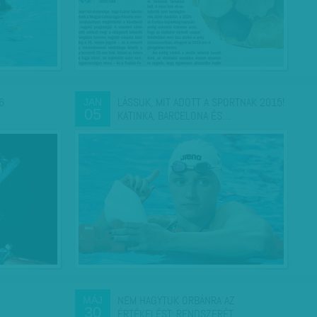
6
LÁSSUK, MIT ADOTT A SPORTNAK 2015!
JAN
05
KATINKA, BARCELONA ÉS…
NEM HAGYTUK ORBÁNRA AZ
MÁJ
30
ÉRTÉKELÉST: RENDSZERÉT…