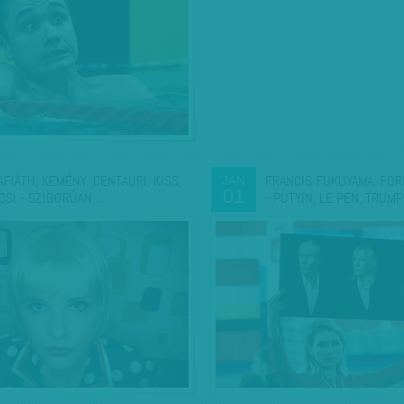
AFIÁTH, KEMÉNY, CENTAURI, KISS,
FRANCIS FUKUYAMA: FO
JAN
01
CSI - SZIGORÚAN…
- PUTYIN, LE PEN, TRUM