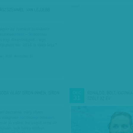
hirdetés
ÁSZSZEMMEL: VAN LEJJEBB
végén az ilyenkor szokásos
sszatekintést – felsorolva
v jogi disznóságait – egy
ejeztem be: 2016 is ilyen lesz?
sa
| 2016. december 31.
SODA VILÁG! SÍRON INNEN, SÍRON
RONALDO, BOLT, KATINKA
DEC
31
SZÓLT AZ ÉV
en osztanak meg olyan
 világháló közösségi oldalain,
már jó volna, ha véget érne ez
ndván, sok híres ember,