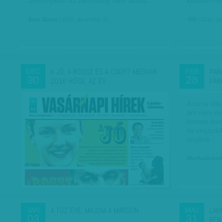
amennyiben az alkotmány nem tiltaná…
kedvelt mű
Avar János
| 2016. december 31.
-EB
| 2016. d
A JÓ, A ROSSZ ÉS A CSÚF? MEGVAN
PAR
DEC
FEB
30
28
2016 HŐSE, AZ ÉV…
PÁR
A török ell
ám nem men
hanem kivág
és végigdú
ceglédi…
Munkatársun
A TŰZ ÉVE: MAJOM A MARSON
LAK
JAN
MÁJ
03
31
REN