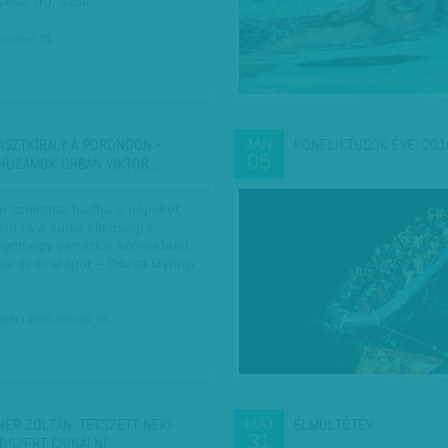
vész, író, sztár…
ecember 31.
ASZTKIRÁLY A PORONDON -
KONFLIKTUSOK ÉVE: 201
JAN
05
HUZAMOK ORBÁN VIKTOR…
en szólította hadba a népeket,
t rá a külső ellenségre,
ott egy vérvíziós szónoklatot,
lta az országot – Dózsa György
któl
| 2016. február 28.
NER ZOLTÁN: TETSZETT NEKI
ELMÚLTÖTÉV
MÁJ
31
DSZERT CSINÁLNI