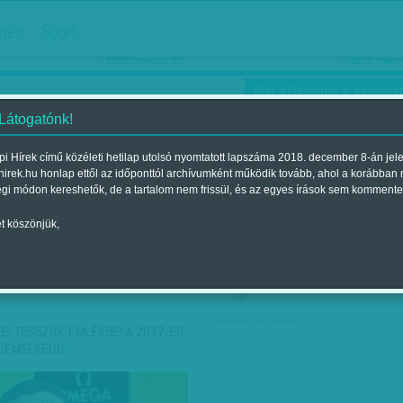
hirdetés
zlés
Sport
Ha még egyszer nyolcvanéves…
Barbie-h
2018. március 16.
2018. márci
Már előfizethet a Vasárnap
 Látogatónk!
i Hírek című közéleti hetilap utolsó nyomtatott lapszáma 2018. december 8-án jel
hirek.hu honlap ettől az időponttól archívumként működik tovább, ahol a korábban
ókusz
Szerintem
Ízlés
Sport
égi módon kereshetők, de a tartalom nem frissül, és az egyes írások sem kommente
t köszönjük,
ző szerint
Címke szerint
társadalmi célú hirdetés
 ELTESSZÜK EMLÉKBE! A 2017-ES
KIEMELKEDŐ…