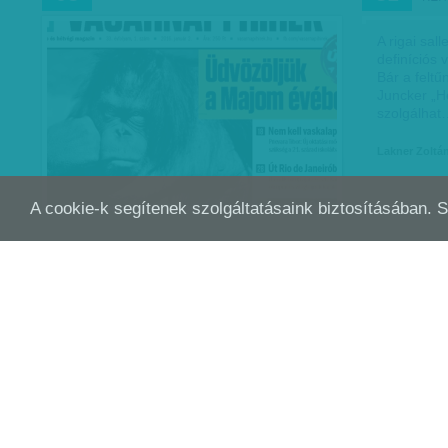
A rigai sal
definíciós 
Bár a felt
Juncker „He
szolgálhat
Lakner Zoltá
A cookie-k segítenek szolgáltatásaink biztosításában. 
NAGY B. GYÖRGY: ORBÁN LECSERÉLTE
BEK
MÁJ
MÁRC
30
09
AZ ERŐT
CÉL
Most aztán itt vagyok a baj kellős
közepén, nyitott Orbán, de nem, nem az
öt év kormánykritikáját fogalmazta meg,
hanem azon aggódott, hogy Balog Zoltán
és Matolcsy György túl jó…
Nagy B. György
| 2015. május 30.