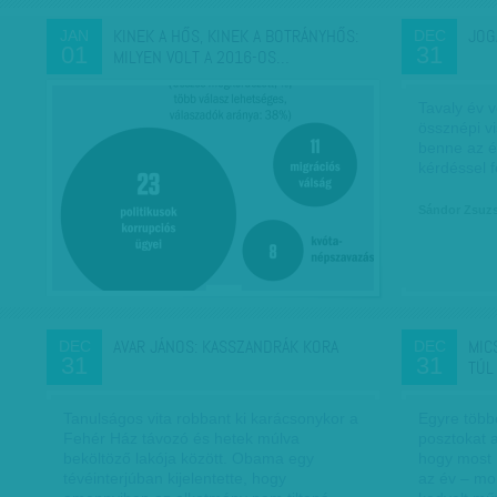
KINEK A HŐS, KINEK A BOTRÁNYHŐS:
JOG
JAN
DEC
01
31
MILYEN VOLT A 2016-OS…
Tavaly év 
össznépi vi
benne az é
kérdéssel f
Sándor Zsuz
AVAR JÁNOS: KASSZANDRÁK KORA
MIC
DEC
DEC
31
31
TÚL
Tanulságos vita robbant ki karácsonykor a
Egyre több
Fehér Ház távozó és hetek múlva
posztokat a
beköltöző lakója között. Obama egy
hogy most 
tévéinterjúban kijelentette, hogy
az év – mo