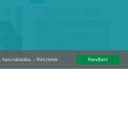
-k használatába.
- Részletek
Rendben!
ORÚ - ORBÁN
GYURCSÁNY: NEM JÖN A SZŐKE
FEB
01
HERCEG