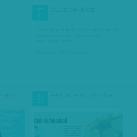
GÁL J. ZOLTÁN: JÖVŐRE
DEC
31
Végre vége. Ennek az átkozott, kegyetlen
és szomorú évnek. Csak nehogy
visszasírjuk jövőre.
Gál J. Zoltán
| 2016. december 31.
 – RÓLUK
HEGYI IVÁN: FUTBALL ÉS FUCCSBALL
DEC
31