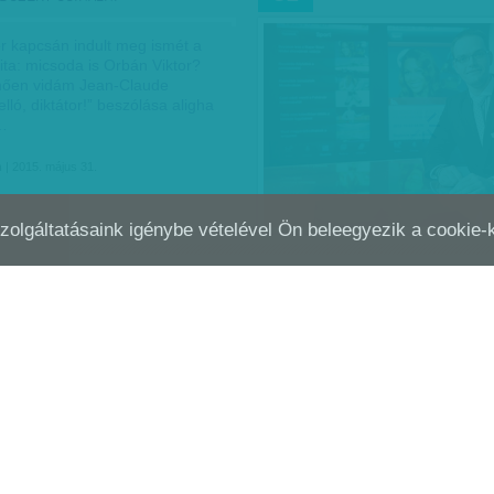
ler kapcsán indult meg ismét a
vita: micsoda is Orbán Viktor?
űnően vidám Jean-Claude
lló, diktátor!” beszólása aligha
…
n
| 2015. május 31.
Szolgáltatásaink igénybe vételével Ön beleegyezik a cookie
EMÉNYÍTENEK - ORBÁN ÚJ
MÁR MEGINT EGY ÚJ HÁB
MÁRC
01
CSOPORTJA: MEGINT CSAK…
ÉVÉRTÉKELŐJÉNEK…