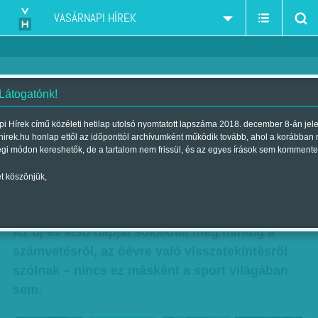
VASÁRNAPI HÍREK
 Látogatónk!
Lássuk, mit adott a sportnak
i Hírek című közéleti hetilap utolsó nyomtatott lapszáma 2018. december 8-án jel
hirek.hu honlap ettől az időponttól archívumként működik tovább, ahol a korábban
2015! Katinka, Barcelona és
égi módon kereshetők, de a tartalom nem frissül, és az egyes írások sem kommente
Katar
t köszönjük,
Szerző:
Gaál Tamás
| Megjelent a 2016. január 02.-i lapszámban
Az új év első napjai sokaknál még mindig a
számvetésről, az óévre való visszatekintésről
szólnak – nincs ez másként a sport világában
sem.