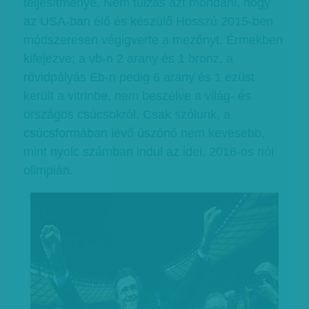
teljesítménye. Nem túlzás azt mondani, hogy
az USA-ban élő és készülő Hosszú 2015-ben
módszeresen végigverte a mezőnyt. Érmekben
kifejezve; a vb-n 2 arany és 1 bronz, a
rövidpályás Eb-n pedig 6 arany és 1 ezüst
került a vitrinbe, nem beszélve a világ- és
országos csúcsokról. Csak szólunk, a
csúcsformában lévő úszónő nem kevesebb,
mint nyolc számban indul az idei, 2016-os riói
olimpián.