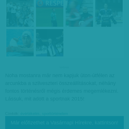
hirdetes
Noha mostanra már nem kapjuk úton-útfélen az
arcunkba a szilveszteri összeállításokat, néhány
fontos történésről mégis érdemes megemlékezni.
Lássuk, mit adott a sportnak 2015!
Címkék:
évértékelés
,
sporttörténelem
Már előfizethet a Vasárnapi Hírekre, kattintson!