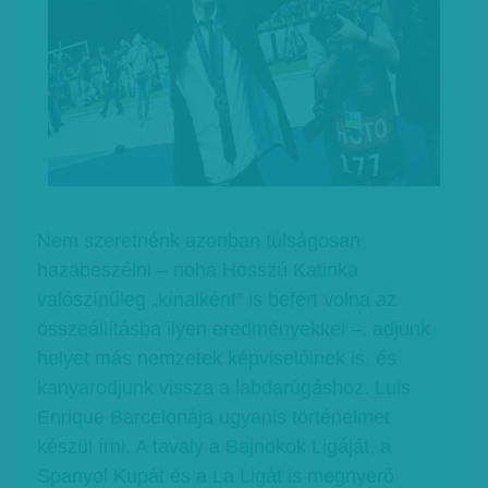
Nem szeretnénk azonban túlságosan
hazabeszélni – noha Hosszú Katinka
valószínűleg „kínaiként” is befért volna az
összeállításba ilyen eredményekkel –, adjunk
helyet más nemzetek képviselőinek is, és
kanyarodjunk vissza a labdarúgáshoz. Luis
Enrique Barcelonája ugyanis történelmet
készül írni. A tavaly a Bajnokok Ligáját, a
Spanyol Kupát és a La Ligát is megnyerő