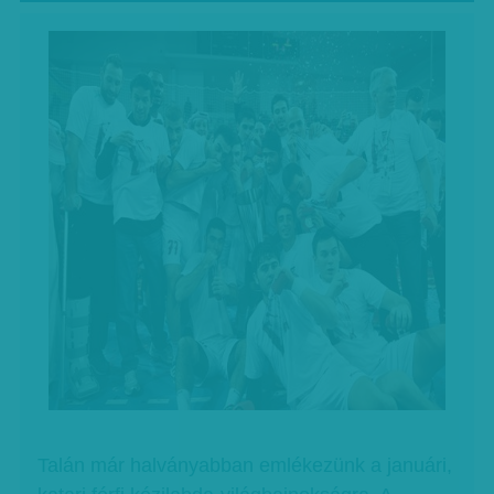
Talán már halványabban emlékezünk a januári,