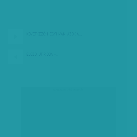
KÖVETKEZŐ:
HEGYI IVÁN: AZOK A…
ELŐZŐ:
ÚT RIÓBA –…
társadalmi célú hirdetés