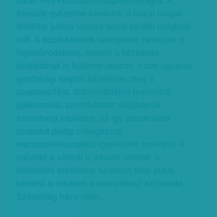
katari férfi kézilabda-világbajnokságra. A
franciák győzelme kevésbé, a hazai csapat
döntőbe jutása viszont annál inkább meglepő
volt. A közel-keletiek szereplése nemcsak a
fogadóirodáknak, hanem a kézilabda
elöljáróinak is fejtörést okozott. Katar ugyanis
gazdasági alapon közelítette meg a
csapatépítést, dollármilliókból honosított
játékosokat, szerződtetett világbajnok
szövetségi kapitányt, az így összerakott
csapatot pedig csillagászati
meccsprémiumokkal igyekezett motiválni. A
művelet a vártnál is jobban sikerült, a
történelmi eredmény azonban több etikai
kérdést is felvetett a Nemzetközi Kézilabda
Szövetség háza táján.