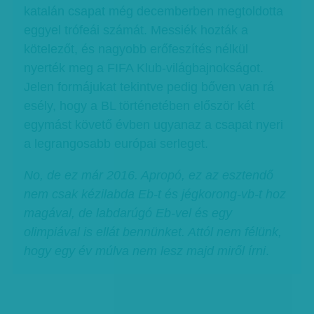
katalán csapat még decemberben megtoldotta
eggyel trófeái számát. Messiék hozták a
kötelezőt, és nagyobb erőfeszítés nélkül
nyerték meg a FIFA Klub-világbajnokságot.
Jelen formájukat tekintve pedig bőven van rá
esély, hogy a BL történetében először két
egymást követő évben ugyanaz a csapat nyeri
a legrangosabb európai serleget.
No, de ez már 2016. Apropó, ez az esztendő
nem csak kézilabda Eb-t és jégkorong-vb-t hoz
magával, de labdarúgó Eb-vel és egy
olimpiával is ellát bennünket. Attól nem félünk,
hogy egy év múlva nem lesz majd miről írni
.