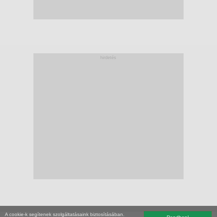
hirdetés
A cookie-k segítenek szolgáltatásaink biztosításában.