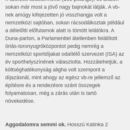
sokan már most a jövő nagy bajnokát látják. A vb-
nek amúgy kifejezetten jó visszhangja volt a
nemzetközi sajtóban, sokan rácsodálkoztak például
a délelőtti előfutamok alatt is tömött lelátókra. A
Duna-parton, a Parlamenttel átellenben felállított
óriás-toronyugróközpontot pedig nemrég a
nemzetközi sportdíjakat odaítélő szervezet (ISA) az
év sporthelyszínének választotta. Hozzátehetjük, a
költséghatékonyság aligha volt szempont a
díjazásnál, mint ahogy az egész vb-re jellemző az
építésre és a rendezésre szánt összegek
folyamatosan, még a zárás után is tartó
növekedése.
Aggodalomra semmi ok.
Hosszú Katinka 2