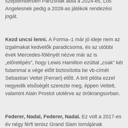
szeptemberben Párizsnak adta a 2024-es, Los
Angelesnek pedig a 2028-as játékok rendezési
jogát.
Kezd uncsi lenni.
A Forma–1 már jó ideje nem az
izgalmakat kedvelők paradicsoma, és az utóbbi
évek Mercedes-fölényét nézve már az is
„előrelépés”, hogy Lewis Hamilton ezúttal „csak” két
futammal a vége előtt biztosította be vb-címét
Sebastian Vettel (Ferrari) előtt. A brit pilóta ezzel
negyedik elsőségét szerezte meg, éppen Vettelt,
valamint Alain Prostot utolérve az örökrangsorban.
Federer, Nadal, Federer, Nadal.
Ez volt a 2017-es
év négy férfi tenisz Grand Slam tornájának