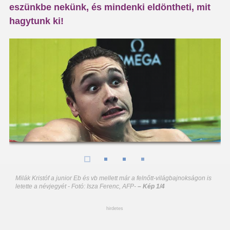
eszünkbe nekünk, és mindenki eldöntheti, mit
hagytunk ki!
Milák Kristóf a junior Eb és vb mellett már a felnőtt-világbajnokságon is
letette a névjegyét - Fotó: Isza Ferenc, AFP
-
– Kép 1/4
hirdetes