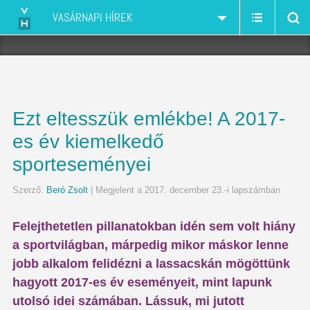
VASÁRNAPI HÍREK
Ezt eltesszük emlékbe! A 2017-
es év kiemelkedő
sporteseményei
Szerző:
Beró Zsolt
| Megjelent a 2017. december 23.-i lapszámban
Felejthetetlen pillanatokban idén sem volt hiány
a sportvilágban, márpedig mikor máskor lenne
jobb alkalom felidézni a lassacskán mögöttünk
hagyott 2017-es év eseményeit, mint lapunk
utolsó idei számában. Lássuk, mi jutott