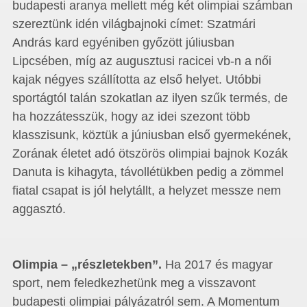
budapesti aranya mellett még két olimpiai számban
szereztünk idén világbajnoki címet: Szatmári
András kard egyéniben győzött júliusban
Lipcsében, míg az augusztusi racicei vb-n a női
kajak négyes szállította az első helyet. Utóbbi
sportágtól talán szokatlan az ilyen szűk termés, de
ha hozzátesszük, hogy az idei szezont több
klasszisunk, köztük a júniusban első gyermekének,
Zorának életet adó ötszörös olimpiai bajnok Kozák
Danuta is kihagyta, távollétükben pedig a zömmel
fiatal csapat is jól helytállt, a helyzet messze nem
aggasztó.
Olimpia – „részletekben”.
Ha 2017 és magyar
sport, nem feledkezhetünk meg a visszavont
budapesti olimpiai pályázatról sem. A Momentum