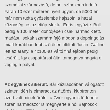
szomáliai származású, de brit színekben induló
Farah 10 ezer méteren nyert ugyan, de 5000-en
már nem tudta győzelembe hajszolni a hazai
közönség, és az etióp Muktar Edris legyőzte. Bolt
pedig a 100 méter döntőjében csak harmadik lett,
ráadásul sokak számára fájó módon a doppingolás
miatt korábban többszörösen eltiltott Justin Gatliné
lett az arany, a 4x100-as váltó fináléjában pedig
lesérült, így csapattársai által támogatva hagyta el
végleg a pályát.
Az egyiknek sikerült.
Bár kézilabdában válogatott
szinten idén is elmaradt az áttörés, klubfronton
azért volt minek örülni, a Győr ugyanis története
során harmadszor is megnyerte a női Bajnokok