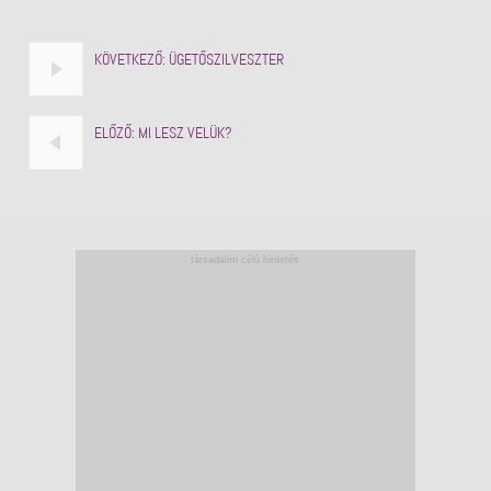
KÖVETKEZŐ:
ÜGETŐSZILVESZTER
ELŐZŐ:
MI LESZ VELÜK?
társadalmi célú hirdetés