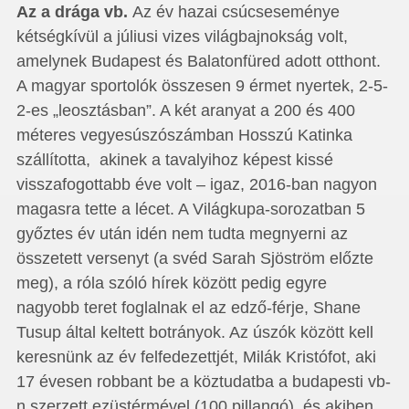
Az a drága vb.
Az év hazai csúcseseménye
kétségkívül a júliusi vizes világbajnokság volt,
amelynek Budapest és Balatonfüred adott otthont.
A magyar sportolók összesen 9 érmet nyertek, 2-5-
2-es „leosztásban”. A két aranyat a 200 és 400
méteres vegyesúszószámban Hosszú Katinka
szállította, akinek a tavalyihoz képest kissé
visszafogottabb éve volt – igaz, 2016-ban nagyon
magasra tette a lécet. A Világkupa-sorozatban 5
győztes év után idén nem tudta megnyerni az
összetett versenyt (a svéd Sarah Sjöström előzte
meg), a róla szóló hírek között pedig egyre
nagyobb teret foglalnak el az edző-férje, Shane
Tusup által keltett botrányok. Az úszók között kell
keresnünk az év felfedezettjét, Milák Kristófot, aki
17 évesen robbant be a köztudatba a budapesti vb-
n szerzett ezüstérmével (100 pillangó), és akiben