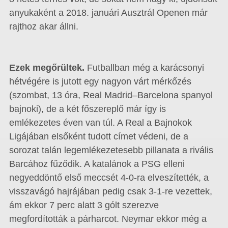
anyukaként a 2018. januári Ausztrál Openen már
rajthoz akar állni.
Ezek megőrültek.
Futballban még a karácsonyi
hétvégére is jutott egy nagyon várt mérkőzés
(szombat, 13 óra, Real Madrid–Barcelona spanyol
bajnoki), de a két főszereplő már így is
emlékezetes éven van túl. A Real a Bajnokok
Ligájában elsőként tudott címet védeni, de a
sorozat talán legemlékezetesebb pillanata a rivális
Barcához fűződik. A katalánok a PSG elleni
negyeddöntő első meccsét 4-0-ra elveszítették, a
visszavágó hajrájában pedig csak 3-1-re vezettek,
ám ekkor 7 perc alatt 3 gólt szerezve
megfordították a párharcot. Neymar ekkor még a