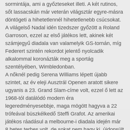
sormintája, ami a győzteseket illeti. A két rutinos,
sőt lassacskán már veterán világsztár egyre-másra
döntögeti a hihetetlennél hihetetlenebb csúcsokat.
A világelső Nadal idén tizedszer győzött a Roland
Garroson, ezzel az első játékos lett, akinek két
számjegyű diadala van valamelyik GS-tornán, míg
Federert szintén rekordot jelentő nyolcadik
alkalommal koronázták meg a sportág
szentélyében, Wimbledonban.
A nőknél pedig Serena Williams lépett újabb
szintet, az év eleji Ausztrál Openen aratott sikere
ugyanis a 23. Grand Slam-címe volt, ezzel ő lett az
1968-tól datálódó modern éra
legeredményesebbje, maga mögött hagyva a 22
trófeával büszkélkedő Steffi Grafot. Az amerikai
játékos ráadásul a melbourne-i diadala idején már
8 hetes terhes volt, de sokat nem hagy ki, újdonsült