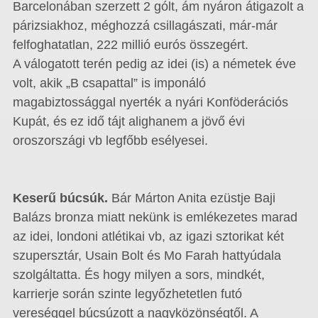
Barcelonában szerzett 2 gólt, ám nyáron átigazolt a
párizsiakhoz, méghozzá csillagászati, már-már
felfoghatatlan, 222 millió eurós összegért.
A válogatott terén pedig az idei (is) a németek éve
volt, akik „B csapattal” is imponáló
magabiztossággal nyerték a nyári Konföderációs
Kupát, és ez idő tájt alighanem a jövő évi
oroszországi vb legfőbb esélyesei.
Keserű búcsúk.
Bár Márton Anita ezüstje Baji
Balázs bronza miatt nekünk is emlékezetes marad
az idei, londoni atlétikai vb, az igazi sztorikat két
szupersztár, Usain Bolt és Mo Farah hattyúdala
szolgáltatta. És hogy milyen a sors, mindkét,
karrierje során szinte legyőzhetetlen futó
vereséggel búcsúzott a nagyközönségtől. A