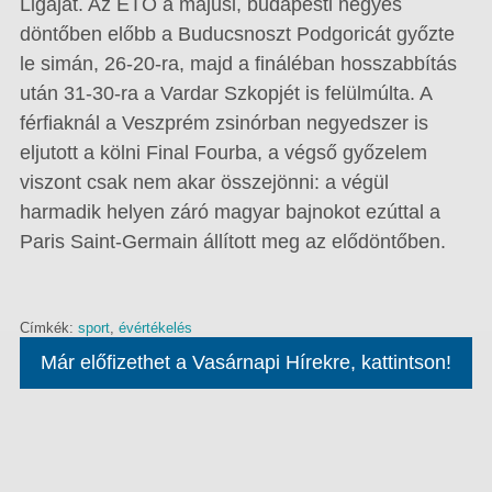
Ligáját. Az ETO a májusi, budapesti négyes
döntőben előbb a Buducsnoszt Podgoricát győzte
le simán, 26-20-ra, majd a fináléban hosszabbítás
után 31-30-ra a Vardar Szkopjét is felülmúlta. A
férfiaknál a Veszprém zsinórban negyedszer is
eljutott a kölni Final Fourba, a végső győzelem
viszont csak nem akar összejönni: a végül
harmadik helyen záró magyar bajnokot ezúttal a
Paris Saint-Germain állított meg az elődöntőben.
Címkék:
sport
,
évértékelés
Már előfizethet a Vasárnapi Hírekre, kattintson!