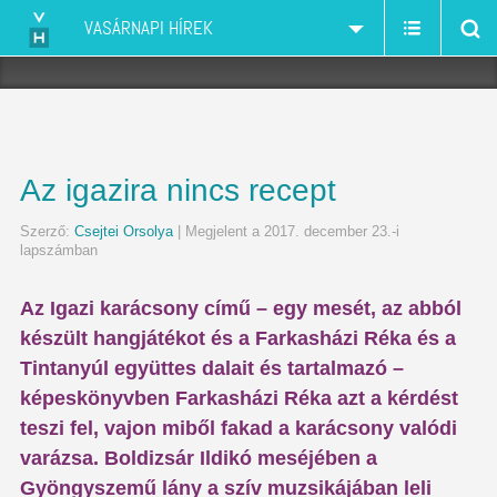
VASÁRNAPI HÍREK
Az igazira nincs recept
Szerző:
Csejtei Orsolya
| Megjelent a 2017. december 23.-i
lapszámban
Az Igazi karácsony című – egy mesét, az abból
készült hangjátékot és a Farkasházi Réka és a
Tintanyúl együttes dalait és tartalmazó –
képeskönyvben Farkasházi Réka azt a kérdést
teszi fel, vajon miből fakad a karácsony valódi
varázsa. Boldizsár Ildikó meséjében a
Gyöngyszemű lány a szív muzsikájában leli