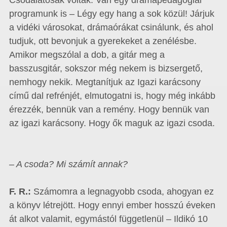
Csodálatosak voltak. Van egy drámapedagógiai
programunk is – Légy egy hang a sok közül! Járjuk
a vidéki városokat, drámaórákat csinálunk, és ahol
tudjuk, ott bevonjuk a gyerekeket a zenélésbe.
Amikor megszólal a dob, a gitár meg a
basszusgitár, sokszor még nekem is bizsergető,
nemhogy nekik. Megtanítjuk az Igazi karácsony
című dal refrénjét, elmutogatni is, hogy még inkább
érezzék, bennük van a remény. Hogy bennük van
az igazi karácsony. Hogy ők maguk az igazi csoda.
– A csoda? Mi számít annak?
F. R.:
Számomra a legnagyobb csoda, ahogyan ez
a könyv létrejött. Hogy ennyi ember hosszú éveken
át alkot valamit, egymástól függetlenül – Ildikó 10