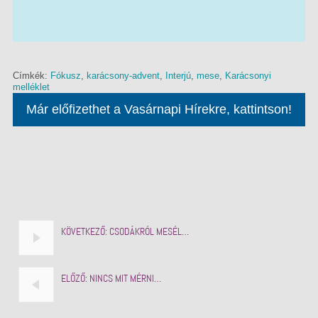
Címkék:
Fókusz
,
karácsony-advent
,
Interjú
,
mese
,
Karácsonyi
melléklet
Már előfizethet a Vasárnapi Hírekre, kattintson!
KÖVETKEZŐ:
CSODÁKRÓL MESÉL…
ELŐZŐ:
NINCS MIT MÉRNI…