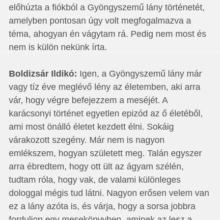
előhúzta a fiókból a Gyöngyszemű lány történetét,
amelyben pontosan úgy volt megfogalmazva a
téma, ahogyan én vágytam rá. Pedig nem most és
nem is külön nekünk írta.
Boldizsár Ildikó:
Igen, a Gyöngyszemű lány már
vagy tíz éve meglévő lény az életemben, aki arra
vár, hogy végre befejezzem a meséjét. A
karácsonyi történet egyetlen epizód az ő életéből,
ami most önálló életet kezdett élni. Sokáig
várakozott szegény. Már nem is nagyon
emlékszem, hogyan született meg. Talán egyszer
arra ébredtem, hogy ott ült az ágyam szélén,
tudtam róla, hogy vak, de valami különleges
dologgal mégis tud látni. Nagyon erősen velem van
ez a lány azóta is, és várja, hogy a sorsa jobbra
forduljon egy mesekönyvben, aminek az lesz a