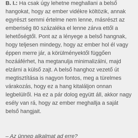
B. I.:
Ha csak úgy lehetne meghallani a belső
hangokat, hogy az ember vidékre költözik, annak
egyrészt semmi értelme nem lenne, másrészt az
emberiség 80 százaléka el lenne zárva ettől a
lehetőségtől. Pont az a lényege a belső hangnak,
hogy teljesen mindegy, hogy az ember hol él vagy
éppen merre jár, a körülményektől függően
hozááférhet, ha megtanulja minimalizálni, majd
elzárni a külső zajt. A belső hanghoz vezető út
megtisztítása is nagyon fontos, meg a türelmes
várakozás, hogy ez a hang kitaláljon onnan
legbelülről. Ha ez a pár dolog együtt áll, akkor nagy
esély van rá, hogy az ember meghallja a saját
belső hangjait.
– Az ünnep alkalmat ad erre?