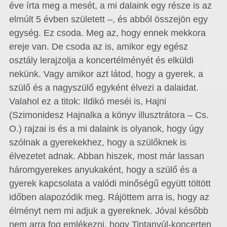
éve írta meg a mesét, a mi dalaink egy része is az
elmúlt 5 évben született –, és abból összejön egy
egység. Ez csoda. Meg az, hogy ennek mekkora
ereje van. De csoda az is, amikor egy egész
osztály lerajzolja a koncertélményét és elküldi
nekünk. Vagy amikor azt látod, hogy a gyerek, a
szülő és a nagyszülő egyként élvezi a dalaidat.
Valahol ez a titok: Ildikó meséi is, Hajni
(Szimonidesz Hajnalka a könyv illusztrátora – Cs.
O.) rajzai is és a mi dalaink is olyanok, hogy úgy
szólnak a gyerekekhez, hogy a szülőknek is
élvezetet adnak. Abban hiszek, most már lassan
háromgyerekes anyukaként, hogy a szülő és a
gyerek kapcsolata a valódi minőségű együtt töltött
időben alapozódik meg. Rájöttem arra is, hogy az
élményt nem mi adjuk a gyereknek. Jóval később
nem arra fog emlékezni, hogy Tintanyúl-koncerten