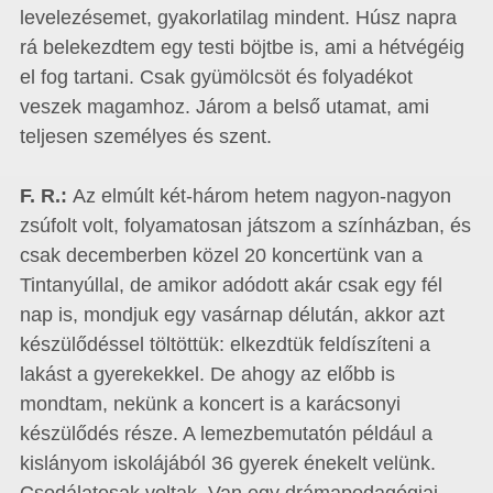
levelezésemet, gyakorlatilag mindent. Húsz napra
rá belekezdtem egy testi böjtbe is, ami a hétvégéig
el fog tartani. Csak gyümölcsöt és folyadékot
veszek magamhoz. Járom a belső utamat, ami
teljesen személyes és szent.
F. R.:
Az elmúlt két-három hetem nagyon-nagyon
zsúfolt volt, folyamatosan játszom a színházban, és
csak decemberben közel 20 koncertünk van a
Tintanyúllal, de amikor adódott akár csak egy fél
nap is, mondjuk egy vasárnap délután, akkor azt
készülődéssel töltöttük: elkezdtük feldíszíteni a
lakást a gyerekekkel. De ahogy az előbb is
mondtam, nekünk a koncert is a karácsonyi
készülődés része. A lemezbemutatón például a
kislányom iskolájából 36 gyerek énekelt velünk.