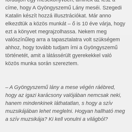
címe, hogy A Gyöngyszemű Lány meséi. Szegedi
Katalin készít hozzá illusztrációkat. Már anno
elkezdtük a közös munkát – ő is 10 éve várja, hogy
ezt a könyvet megrajzolhassa. Nekem meg
valószínűleg arra a tapasztalatra volt szükségem
ahhoz, hogy tovább tudjam írni a Gyöngyszemű
történetét, amit a látássérült gyerekekkel való
közös munka során szereztem.
– A Gyöngyszemű lány a mese végén ráébred,
hogy az igazi karácsony valójában nemcsak neki,
hanem mindenkinek láthatatlan, s hogy a szív
muzsikájában lehet meglelni. Hogyan hallható meg
a szív muzsikája? Ki kell vonulni a világból?