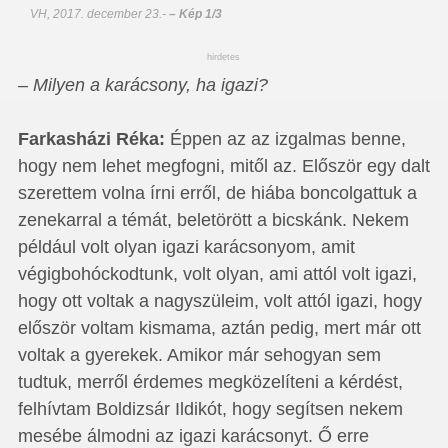
VH, 2017. december 23.
-
– Kép 1/3
hirdetes
– Milyen a karácsony, ha igazi?
Farkasházi Réka:
Éppen az az izgalmas benne,
hogy nem lehet megfogni, mitől az. Először egy dalt
szerettem volna írni erről, de hiába boncolgattuk a
zenekarral a témát, beletörött a bicskánk. Nekem
például volt olyan igazi karácsonyom, amit
végigbohóckodtunk, volt olyan, ami attól volt igazi,
hogy ott voltak a nagyszüleim, volt attól igazi, hogy
először voltam kismama, aztán pedig, mert már ott
voltak a gyerekek. Amikor már sehogyan sem
tudtuk, merről érdemes megközelíteni a kérdést,
felhívtam Boldizsár Ildikót, hogy segítsen nekem
mesébe álmodni az igazi karácsonyt. Ő erre