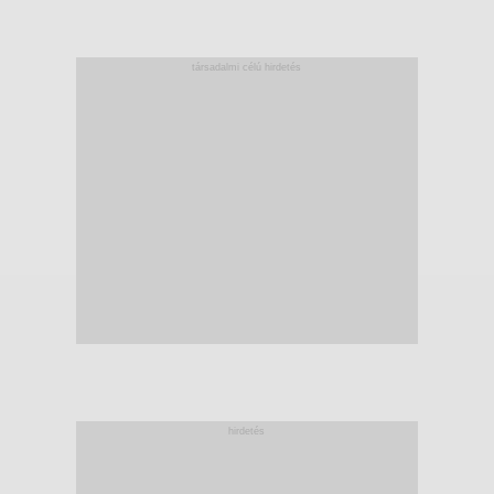
társadalmi célú hirdetés
hirdetés