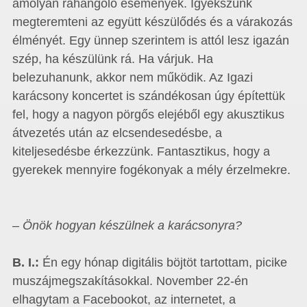
amolyan ráhangoló események. Igyekszünk
megteremteni az együtt készülődés és a várakozás
élményét. Egy ünnep szerintem is attól lesz igazán
szép, ha készülünk rá. Ha várjuk. Ha
belezuhanunk, akkor nem működik. Az Igazi
karácsony koncertet is szándékosan úgy építettük
fel, hogy a nagyon pörgős elejéből egy akusztikus
átvezetés után az elcsendesedésbe, a
kiteljesedésbe érkezzünk. Fantasztikus, hogy a
gyerekek mennyire fogékonyak a mély érzelmekre.
– Önök hogyan készülnek a karácsonyra?
B. I.:
Én egy hónap digitális böjtöt tartottam, picike
muszájmegszakításokkal. November 22-én
elhagytam a Facebookot, az internetet, a