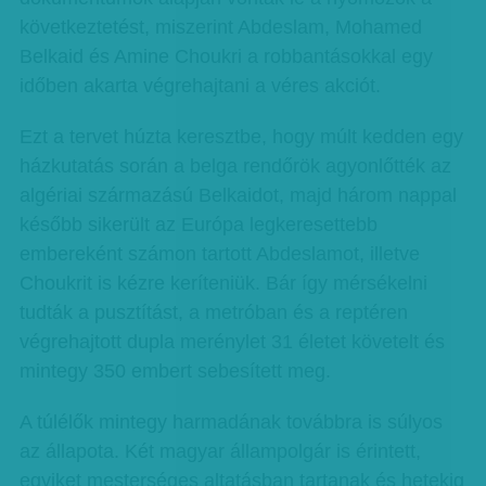
következtetést, miszerint Abdeslam, Mohamed
Belkaid és Amine Choukri a robbantásokkal egy
időben akarta végrehajtani a véres akciót.
Ezt a tervet húzta keresztbe, hogy múlt kedden egy
házkutatás során a belga rendőrök agyonlőtték az
algériai származású Belkaidot, majd három nappal
később sikerült az Európa legkeresettebb
embereként számon tartott Abdeslamot, illetve
Choukrit is kézre keríteniük. Bár így mérsékelni
tudták a pusztítást, a metróban és a reptéren
végrehajtott dupla merénylet 31 életet követelt és
mintegy 350 embert sebesített meg.
A túlélők mintegy harmadának továbbra is súlyos
az állapota. Két magyar állampolgár is érintett,
egyiket mesterséges altatásban tartanak és hetekig