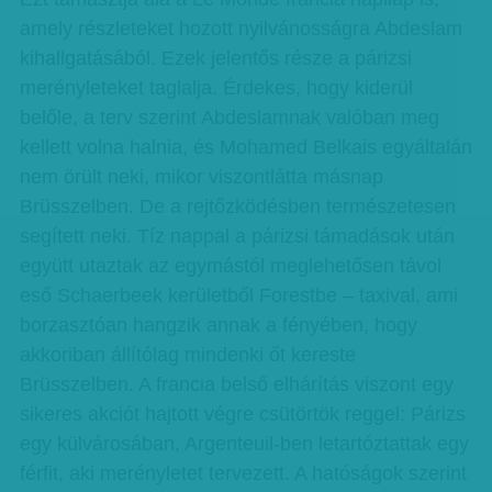
amely részleteket hozott nyilvánosságra Abdeslam
kihallgatásából. Ezek jelentős része a párizsi
merényleteket taglalja. Érdekes, hogy kiderül
belőle, a terv szerint Abdeslamnak valóban meg
kellett volna halnia, és Mohamed Belkais egyáltalán
nem örült neki, mikor viszontlátta másnap
Brüsszelben. De a rejtőzködésben természetesen
segített neki. Tíz nappal a párizsi támadások után
együtt utaztak az egymástól meglehetősen távol
eső Schaerbeek kerületből Forestbe – taxival, ami
borzasztóan hangzik annak a fényében, hogy
akkoriban állítólag mindenki őt kereste
Brüsszelben. A francia belső elhárítás viszont egy
sikeres akciót hajtott végre csütörtök reggel: Párizs
egy külvárosában, Argenteuil-ben letartóztattak egy
férfit, aki merényletet tervezett. A hatóságok szerint