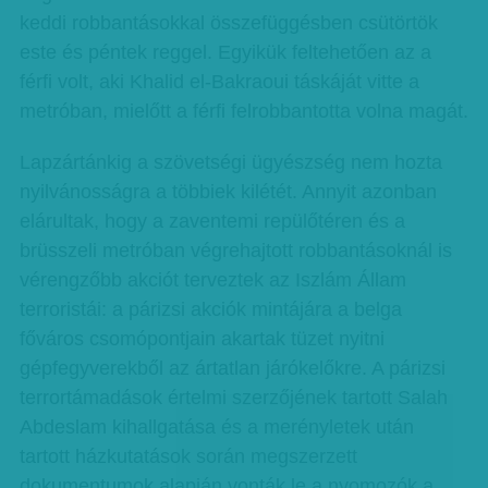
keddi robbantásokkal összefüggésben csütörtök
este és péntek reggel. Egyikük feltehetően az a
férfi volt, aki Khalid el-Bakraoui táskáját vitte a
metróban, mielőtt a férfi felrobbantotta volna magát.
Lapzártánkig a szövetségi ügyészség nem hozta
nyilvánosságra a többiek kilétét. Annyit azonban
elárultak, hogy a zaventemi repülőtéren és a
brüsszeli metróban végrehajtott robbantásoknál is
vérengzőbb akciót terveztek az Iszlám Állam
terroristái: a párizsi akciók mintájára a belga
főváros csomópontjain akartak tüzet nyitni
gépfegyverekből az ártatlan járókelőkre. A párizsi
terrortámadások értelmi szerzőjének tartott Salah
Abdeslam kihallgatása és a merényletek után
tartott házkutatások során megszerzett
dokumentumok alapján vonták le a nyomozók a