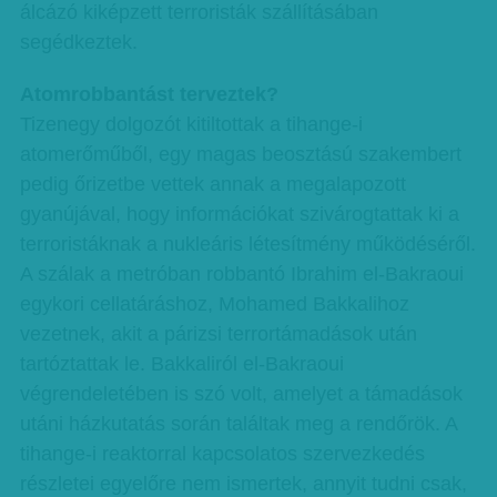
álcázó kiképzett terroristák szállításában
segédkeztek.
Atomrobbantást terveztek?
Tizenegy dolgozót kitiltottak a tihange-i
atomerőműből, egy magas beosztású szakembert
pedig őrizetbe vettek annak a megalapozott
gyanújával, hogy információkat szivárogtattak ki a
terroristáknak a nukleáris létesítmény működéséről.
A szálak a metróban robbantó Ibrahim el-Bakraoui
egykori cellatáráshoz, Mohamed Bakkalihoz
vezetnek, akit a párizsi terrortámadások után
tartóztattak le. Bakkaliról el-Bakraoui
végrendeletében is szó volt, amelyet a támadások
utáni házkutatás során találtak meg a rendőrök. A
tihange-i reaktorral kapcsolatos szervezkedés
részletei egyelőre nem ismertek, annyit tudni csak,