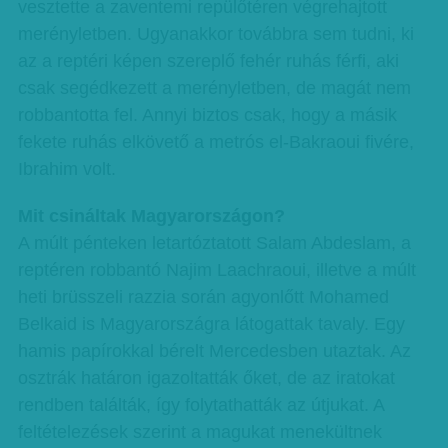
vesztette a zaventemi repülőtéren végrehajtott
merényletben. Ugyanakkor továbbra sem tudni, ki
az a reptéri képen szereplő fehér ruhás férfi, aki
csak segédkezett a merényletben, de magát nem
robbantotta fel. Annyi biztos csak, hogy a másik
fekete ruhás elkövető a metrós el-Bakraoui fivére,
Ibrahim volt.
Mit csináltak Magyarországon?
A múlt pénteken letartóztatott Salam Abdeslam, a
reptéren robbantó Najim Laachraoui, illetve a múlt
heti brüsszeli razzia során agyonlőtt Mohamed
Belkaid is Magyarországra látogattak tavaly. Egy
hamis papírokkal bérelt Mercedesben utaztak. Az
osztrák határon igazoltatták őket, de az iratokat
rendben találták, így folytathatták az útjukat. A
feltételezések szerint a magukat menekültnek