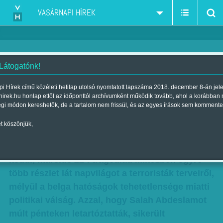
VASÁRNAPI HÍREK
 Látogatónk!
Brüsszeli terrortámadás - A
i Hírek című közéleti hetilap utolsó nyomtatott lapszáma 2018. december 8-án jel
hirek.hu honlap ettől az időponttól archívumként működik tovább, ahol a korábban
véletlenen múlt
égi módon kereshetők, de a tartalom nem frissül, és az egyes írások sem kommente
Szerző:
Szűcs Ágnes
| Megjelent a 2016. március 26.-i lapszámban
t köszönjük,
Belgium és a világ nehezen tudja feldolgoznia a
keddi, március 22-i tragédiát. Miközben egyre
több részlet lát napvilágot a terroristák terveiről,
mélyül a belga hatóságok tehetetlensége miatti
politikai válság. Azzal, hogy Salah Abdeslamot
múlt pénteken letartóztatták, sikerült