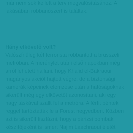
már nem sok kellett a terv megvalósításához. A
lakásában robbanószert is találtak.
Hány elkövető volt?
Valószínűleg két terrorista robbantott a brüsszeli
metróban. A merénylet utáni első napokban még
arról lehetett hallani, hogy Khalid el-Bakraoui
magányos akciót hajtott végre, de a biztonsági
kamerák képeinek elemzése után a hatóságoknak
sikerült még egy elkövetőt azonosítani, aki egy
nagy táskával szállt fel a metróra. A férfit péntek
reggel tartóztatták le a Forest negyedben. Közben
azt is sikerült tisztázni, hogy a párizsi bombák
készítőjeként is ismert Najim Laachraoui életét