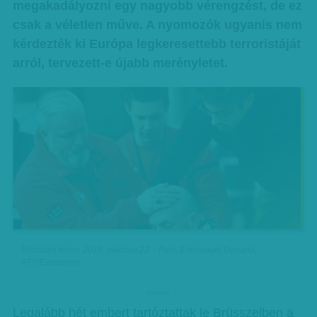
megakadályozni egy nagyobb vérengzést, de ez
csak a véletlen műve. A nyomozók ugyanis nem
kérdezték ki Európa legkeresettebb terroristáját
arról, tervezett-e újabb merényletet.
Brüsszeli terror, 2016. március 22. - Fotó: Emmanuel Dunand,
AFP/Europress
hirdetes
Legalább hét embert tartóztattak le Brüsszelben a