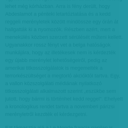
lehet még kórházban. Arra is fény derült, hogy
Abdeslamot a pénteki letartóztatása és a kedd
reggeli merényletek között mindössze egy órán át
hallgatták ki a nyomozók. Részben azért, mert a
menekülés közben szerzett sérülését műteni kellett.
Ugyanakkor rossz fényt vet a belga hatóságok
munkájára, hogy az illetékesek nem is kérdezték
egy újabb merénylet lehetőségeiről, pedig az
amerikai titkosszolgálatok is megemelték a
terrorkészültséget a megtorló akcióktól tartva. Egy,
a vallon közszolgálati médiának nyilatkozó
titkosszolgálati alkalmazott szerint „eszükbe sem
jutott, hogy bármi is történhet kedd reggel”. Ehelyett
a kronologikus rendet tartva a novemberi párizsi
merényletről kezdték el kérdezgetni.
Ezt támasztja alá a Le Monde francia napilap is,