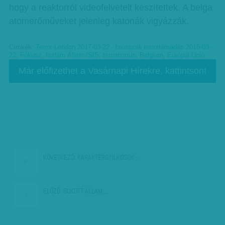
hogy a reaktorról videofelvételt készítettek. A belga
atomerőműveket jelenleg katonák vigyázzák.
Címkék:
Terror-London 2017-03-22 - brüsszeli terrortámadás 2016-03-
22
,
Fókusz
,
Iszlám Állam-ISIS
,
terrorizmus
,
Belgium
,
Európai Unió
Már előfizethet a Vasárnapi Hírekre, kattintson!
KÖVETKEZŐ:
KARAKTERGYILKOSOK -…
ELŐZŐ:
BUKOTT ÁLLAM,…