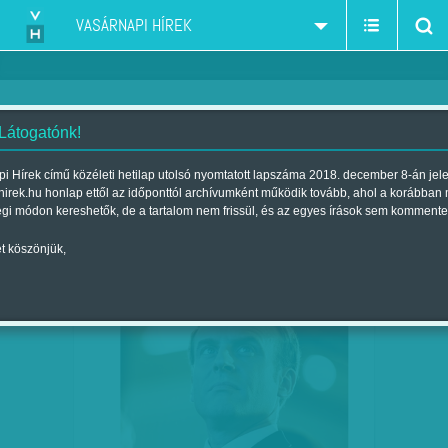
VASÁRNAPI HÍREK
 Látogatónk!
Szűcs Ágnes
szerző:
i Hírek című közéleti hetilap utolsó nyomtatott lapszáma 2018. december 8-án jel
hirek.hu honlap ettől az időponttól archívumként működik tovább, ahol a korábban
égi módon kereshetők, de a tartalom nem frissül, és az egyes írások sem kommente
t köszönjük,
MINDENT A NÉPSZERŰSÉGÉRT –
DEC
17
MACRON PÁRTCSALÁDOT…