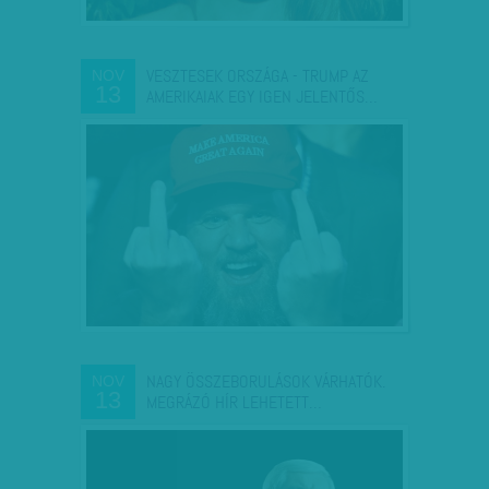
VESZTESEK ORSZÁGA - TRUMP AZ
NOV
13
AMERIKAIAK EGY IGEN JELENTŐS…
NAGY ÖSSZEBORULÁSOK VÁRHATÓK.
NOV
13
MEGRÁZÓ HÍR LEHETETT…