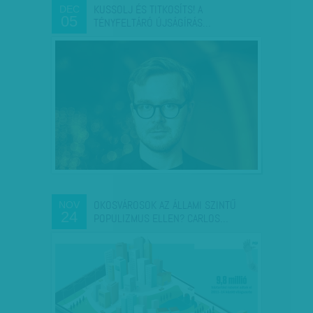
KUSSOLJ ÉS TITKOSÍTS! A
DEC
05
TÉNYFELTÁRÓ ÚJSÁGÍRÁS…
OKOSVÁROSOK AZ ÁLLAMI SZINTŰ
NOV
24
POPULIZMUS ELLEN? CARLOS…