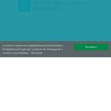
MOSHATJÁK A SARAT - KEDDEN VÉGET
NOV
07
ÉR MINDEN IDŐK…
A cookie-k segítenek szolgáltatásaink biztosításában.
Rendben!
Szolgáltatásaink igénybe vételével Ön beleegyezik a
cookie-k használatába.
- Részletek
UGAT, DE NEM HARAP - BORUL-E AZ
NOV
04
EGYENSÚLY?