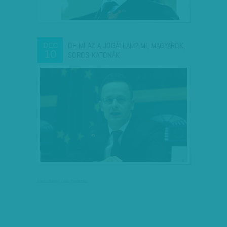
DE MI AZ A JOGÁLLAM? MI, MAGYAROK,
DEC
10
SOROS-KATONÁK
társadalmi célú hirdetés