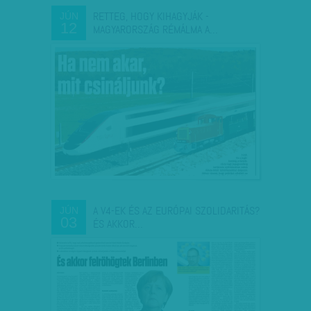
RETTEG, HOGY KIHAGYJÁK -
JÚN
12
MAGYARORSZÁG RÉMÁLMA A…
A V4-EK ÉS AZ EURÓPAI SZOLIDARITÁS?
JÚN
03
ÉS AKKOR…