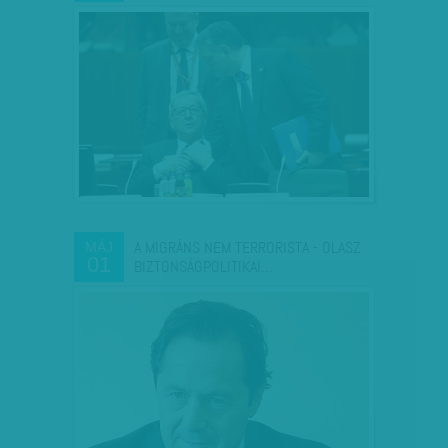
A MIGRÁNS NEM TERRORISTA - OLASZ
MÁJ
01
BIZTONSÁGPOLITIKAI…