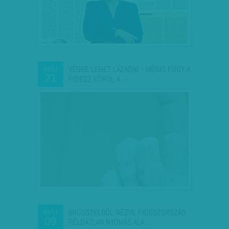
VÉGRE LEHET LÁZADNI - MÉGIS FOGY A
MÁJ
21
FIDESZ KÖRÜL A…
BRÜSSZELBŐL NÉZVE FIDESZORSZÁG
MÁJ
09
PÉLDÁTLAN NYOMÁS ALÁ…