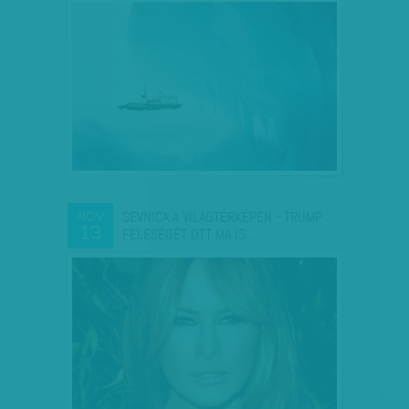
SEVNICA A VILÁGTÉRKÉPEN - TRUMP
NOV
13
FELESÉGÉT OTT MA IS…