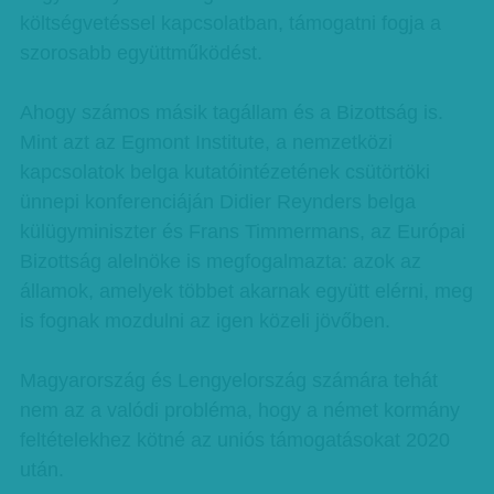
költségvetéssel kapcsolatban, támogatni fogja a
szorosabb együttműködést.
Ahogy számos másik tagállam és a Bizottság is.
Mint azt az Egmont Institute, a nemzetközi
kapcsolatok belga kutatóintézetének csütörtöki
ünnepi konferenciáján Didier Reynders belga
külügyminiszter és Frans Timmermans, az Európai
Bizottság alelnöke is megfogalmazta: azok az
államok, amelyek többet akarnak együtt elérni, meg
is fognak mozdulni az igen közeli jövőben.
Magyarország és Lengyelország számára tehát
nem az a valódi probléma, hogy a német kormány
feltételekhez kötné az uniós támogatásokat 2020
után.