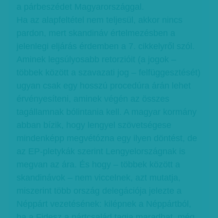
a párbeszédet Magyarországgal.
Ha az alapfeltétel nem teljesül, akkor nincs
pardon, mert skandináv értelmezésben a
jelenlegi eljárás érdemben a 7. cikkelyről szól.
Aminek legsúlyosabb retorzióit (a jogok –
többek között a szavazati jog – felfüggesztését)
ugyan csak egy hosszú procedúra árán lehet
érvényesíteni, aminek végén az összes
tagállamnak bólintania kell. A magyar kormány
abban bízik, hogy lengyel szövetségese
mindenképp megvétózna egy ilyen döntést, de
az EP-pletykák szerint Lengyelországnak is
megvan az ára. És hogy – többek között a
skandinávok – nem viccelnek, azt mutatja,
miszerint több ország delegációja jelezte a
Néppárt vezetésének: kilépnek a Néppártból,
ha a Fidesz a pártcsalád tagja maradhat, még