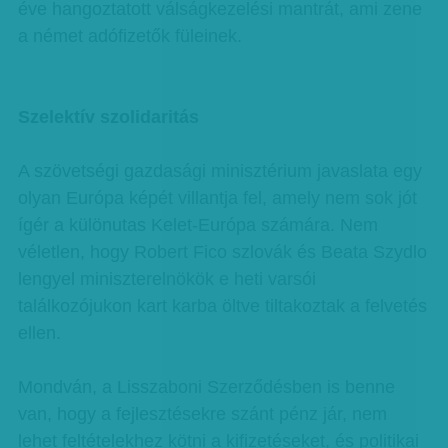
éve hangoztatott válságkezelési mantrát, ami zene
a német adófizetők füleinek.
Szelektív szolidaritás
A szövetségi gazdasági minisztérium javaslata egy
olyan Európa képét villantja fel, amely nem sok jót
ígér a különutas Kelet-Európa számára. Nem
véletlen, hogy Robert Fico szlovák és Beata Szydlo
lengyel miniszterelnökök e heti varsói
találkozójukon kart karba öltve tiltakoztak a felvetés
ellen.
Mondván, a Lisszaboni Szerződésben is benne
van, hogy a fejlesztésekre szánt pénz jár, nem
lehet feltételekhez kötni a kifizetéseket, és politikai