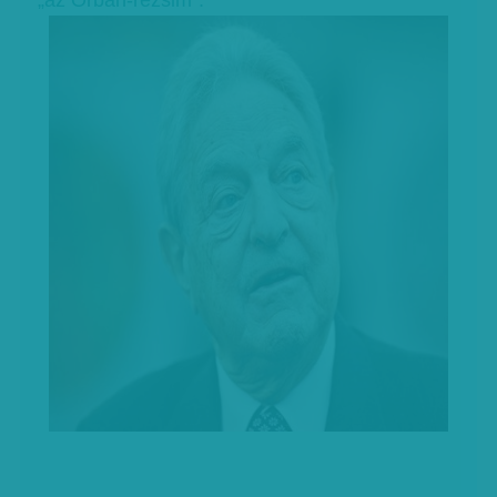
„az Orbán-rezsim”.