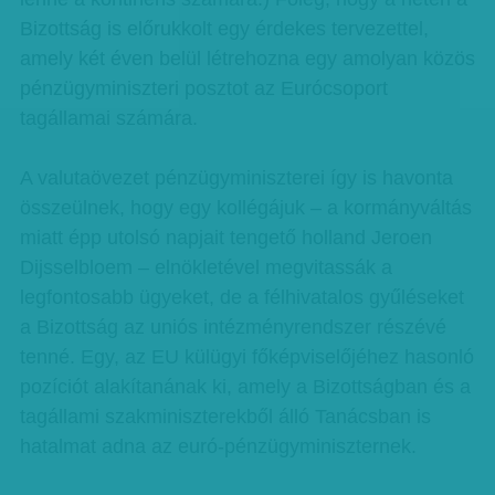
Bizottság is előrukkolt egy érdekes tervezettel,
amely két éven belül létrehozna egy amolyan közös
pénzügyminiszteri posztot az Eurócsoport
tagállamai számára.
A valutaövezet pénzügyminiszterei így is havonta
összeülnek, hogy egy kollégájuk – a kormányváltás
miatt épp utolsó napjait tengető holland Jeroen
Dijsselbloem – elnökletével megvitassák a
legfontosabb ügyeket, de a félhivatalos gyűléseket
a Bizottság az uniós intézményrendszer részévé
tenné. Egy, az EU külügyi főképviselőjéhez hasonló
pozíciót alakítanának ki, amely a Bizottságban és a
tagállami szakminiszterekből álló Tanácsban is
hatalmat adna az euró-pénzügyminiszternek.