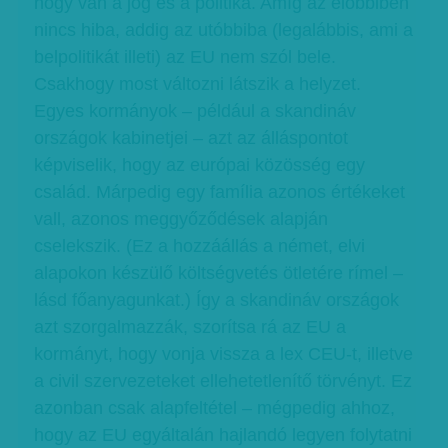
hogy van a jog és a politika. Amíg az előbbiben
nincs hiba, addig az utóbbiba (legalábbis, ami a
belpolitikát illeti) az EU nem szól bele.
Csakhogy most változni látszik a helyzet.
Egyes kormányok – például a skandináv
országok kabinetjei – azt az álláspontot
képviselik, hogy az európai közösség egy
család. Márpedig egy família azonos értékeket
vall, azonos meggyőződések alapján
cselekszik. (Ez a hozzáállás a német, elvi
alapokon készülő költségvetés ötletére rímel –
lásd főanyagunkat.) Így a skandináv országok
azt szorgalmazzák, szorítsa rá az EU a
kormányt, hogy vonja vissza a lex CEU-t, illetve
a civil szervezeteket ellehetetlenítő törvényt. Ez
azonban csak alapfeltétel – mégpedig ahhoz,
hogy az EU egyáltalán hajlandó legyen folytatni