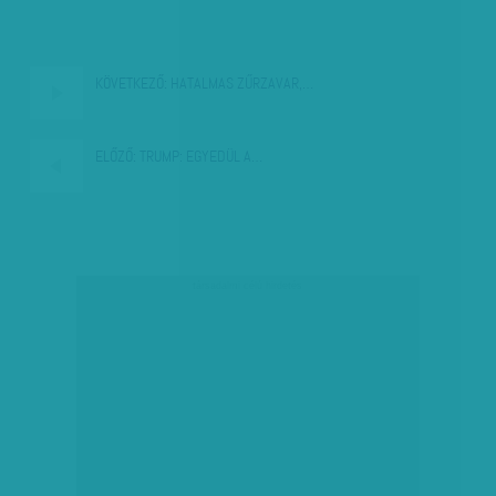
KÖVETKEZŐ:
HATALMAS ZŰRZAVAR,…
ELŐZŐ:
TRUMP: EGYEDÜL A…
társadalmi célú hirdetés