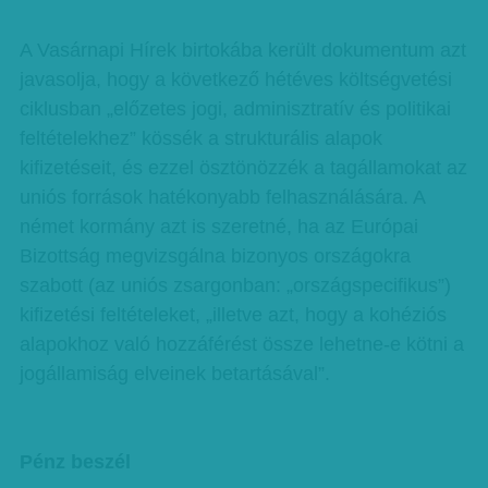
A Vasárnapi Hírek birtokába került dokumentum azt
javasolja, hogy a következő hétéves költségvetési
ciklusban „előzetes jogi, adminisztratív és politikai
feltételekhez” kössék a strukturális alapok
kifizetéseit, és ezzel ösztönözzék a tagállamokat az
uniós források hatékonyabb felhasználására. A
német kormány azt is szeretné, ha az Európai
Bizottság megvizsgálna bizonyos országokra
szabott (az uniós zsargonban: „országspecifikus”)
kifizetési feltételeket, „illetve azt, hogy a kohéziós
alapokhoz való hozzáférést össze lehetne-e kötni a
jogállamiság elveinek betartásával”.
Pénz beszél