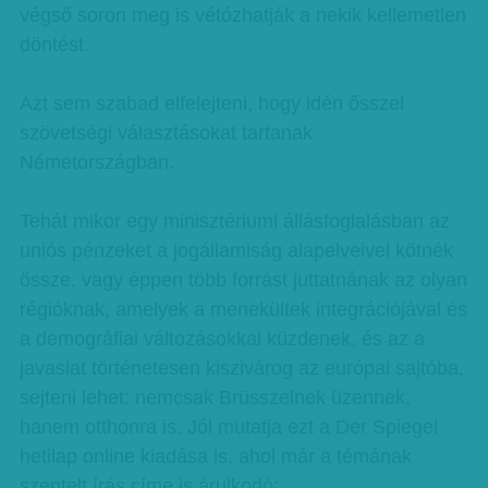
végső soron meg is vétózhatják a nekik kellemetlen
döntést.
Azt sem szabad elfelejteni, hogy idén ősszel
szövetségi választásokat tartanak
Németországban.
Tehát mikor egy minisztériumi állásfoglalásban az
uniós pénzeket a jogállamiság alapelveivel kötnék
össze, vagy éppen több forrást juttatnának az olyan
régióknak, amelyek a menekültek integrációjával és
a demográfiai változásokkal küzdenek, és az a
javaslat történetesen kiszivárog az európai sajtóba,
sejteni lehet: nemcsak Brüsszelnek üzennek,
hanem otthonra is. Jól mutatja ezt a Der Spiegel
hetilap online kiadása is, ahol már a témának
szentelt írás címe is árulkodó: