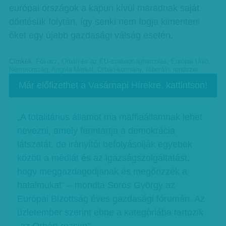
európai országok a kapun kívül maradnak saját
döntésük folytán, így senki nem fogja kimenteni
őket egy újabb gazdasági válság esetén.
Címkék:
Fókusz
,
Orbán és az EU-szabadságharcolás
,
Európai Unió
,
Németország
,
Angela Merkel
,
Orbán-kormány
,
illiberális rendszer
Már előfizethet a Vasárnapi Hírekre, kattintson!
„A totalitárius államot ma maffiaállamnak lehet
nevezni, amely fenntartja a demokrácia
látszatát, de irányítói befolyásolják egyebek
között a médiát és az igazságszolgáltatást,
hogy meggazdagodjanak és megőrizzék a
hatalmukat” – mondta Soros György az
Európai Bizottság éves gazdasági fórumán. Az
üzletember szerint ebbe a kategóriába tartozik