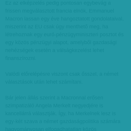
Ez az elképzelés pedig pontosan egybevág a
frissen megválasztott francia elnök, Emmanuel
Macron lassan egy éve hangoztatott gondolataival,
miszerint az EU csak úgy menthető meg, ha
létrehoznak egy euró-pénzügyminiszteri posztot és
egy közös pénzügyi alapot, amelyből gazdasági
nehézségek esetén a válságkezelést lehet
finanszírozni.
Valódi előrelépésre viszont csak ősszel, a német
választások után lehet számítani.
Bár jelen állás szerint a Macronnal erősen
szimpatizáló Angela Merkelt negyedjére is
kancellárrá választják. Így, ha Merkelnek lesz is
egy-két szava a német gazdaságpolitika számára
hagyományosan elfogadhatatlan közös