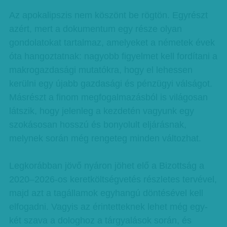
Az apokalipszis nem köszönt be rögtön. Egyrészt
azért, mert a dokumentum egy része olyan
gondolatokat tartalmaz, amelyeket a németek évek
óta hangoztatnak: nagyobb figyelmet kell fordítani a
makrogazdasági mutatókra, hogy el lehessen
kerülni egy újabb gazdasági és pénzügyi válságot.
Másrészt a finom megfogalmazásból is világosan
látszik, hogy jelenleg a kezdetén vagyunk egy
szokásosan hosszú és bonyolult eljárásnak,
melynek során még rengeteg minden változhat.
Legkorábban jövő nyáron jöhet elő a Bizottság a
2020–2026-os keretköltségvetés részletes tervével,
majd azt a tagállamok egyhangú döntésével kell
elfogadni. Vagyis az érintetteknek lehet még egy-
két szava a dologhoz a tárgyalások során, és