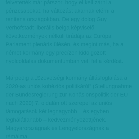
felvetették már párszor, hogy el kell zárni a
pénzcsapokat, ha változást akarnak elérni a
renitens országokban. De egy dolog Guy
Verhofstadt liberális belga képviselő
következmények nélküli tirádája az Európai
Parlament plenáris ülésén, és megint más, ha a
német kormány egy precízen kidolgozott
nyolcoldalas dokumentumban veti fel a kérdést.
Márpedig a „Szövetségi kormány állásfoglalása a
2020-as uniós kohéziós politikáról” (Stellungnahme
der Bundesregierung zur Kohäsionspolitik der EU
nach 2020) 7. oldalán ott szerepel az uniós
támogatások két legnagyobb – és egyben
leghálátlanabb – kedvezményezettjének,
Magyarországnak és Lengyelországnak a
rémálma.