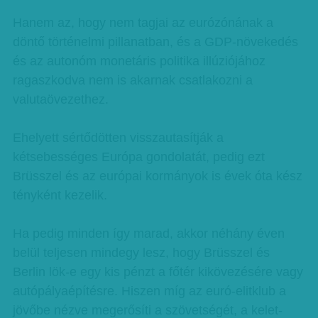
Hanem az, hogy nem tagjai az eurózónának a
döntő történelmi pillanatban, és a GDP-növekedés
és az autonóm monetáris politika illúziójához
ragaszkodva nem is akarnak csatlakozni a
valutaövezethez.
Ehelyett sértődötten visszautasítják a
kétsebességes Európa gondolatát, pedig ezt
Brüsszel és az európai kormányok is évek óta kész
tényként kezelik.
Ha pedig minden így marad, akkor néhány éven
belül teljesen mindegy lesz, hogy Brüsszel és
Berlin lök-e egy kis pénzt a főtér kikövezésére vagy
autópályaépítésre. Hiszen míg az euró-elitklub a
jövőbe nézve megerősíti a szövetségét, a kelet-