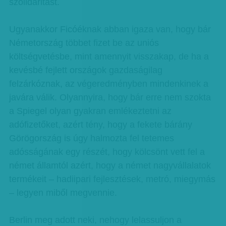
szolidaritást.
Ugyanakkor Ficóéknak abban igaza van, hogy bár
Németország többet fizet be az uniós
költségvetésbe, mint amennyit visszakap, de ha a
kevésbé fejlett országok gazdaságilag
felzárkóznak, az végeredményben mindenkinek a
javára válik. Olyannyira, hogy bár erre nem szokta
a Spiegel olyan gyakran emlékeztetni az
adófizetőket, azért tény, hogy a fekete bárány
Görögország is úgy halmozta fel tetemes
adósságának egy részét, hogy kölcsönt vett fel a
német államtól azért, hogy a német nagyvállalatok
termékeit – hadiipari fejlesztések, metró, miegymás
– legyen miből megvennie.
Berlin meg adott neki, nehogy lelassuljon a