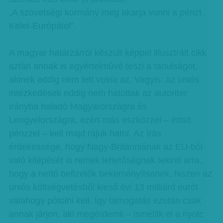
„A szövetségi kormány meg akarja vonni a pénzt
Kelet-Európától”.
A magyar határzárról készült képpel illusztrált cikk
aztán annak is egyértelművé teszi a tanulságot,
akinek eddig nem lett volna az. Vagyis: az uniós
intézkedések eddig nem hatottak az autoriter
irányba haladó Magyarországra és
Lengyelországra, ezért más eszközzel – értsd
pénzzel – kell majd rájuk hatni. Az írás
érdekessége, hogy Nagy-Britanniának az EU-ból
való kilépését is remek lehetőségnek tekinti arra,
hogy a nettó befizetők bekeményítsenek, hiszen az
uniós költségvetésből kieső évi 13 milliárd eurót
valahogy pótolni kell. Így támogatás ezután csak
annak járjon, aki megérdemli – ismétlik el a nyolc