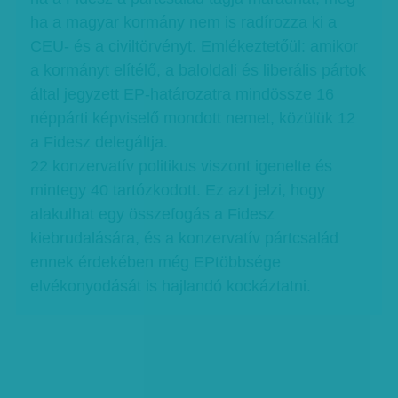
ha a magyar kormány nem is radírozza ki a
CEU- és a civiltörvényt. Emlékeztetőül: amikor
a kormányt elítélő, a baloldali és liberális pártok
által jegyzett EP-határozatra mindössze 16
néppárti képviselő mondott nemet, közülük 12
a Fidesz delegáltja.
22 konzervatív politikus viszont igenelte és
mintegy 40 tartózkodott. Ez azt jelzi, hogy
alakulhat egy összefogás a Fidesz
kiebrudalására, és a konzervatív pártcsalád
ennek érdekében még EPtöbbsége
elvékonyodását is hajlandó kockáztatni.