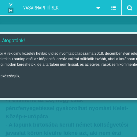
VASÁRNAPI HÍREK
 Látogatónk!
A V4-ek és az európai
i Hírek című közéleti hetilap utolsó nyomtatott lapszáma 2018. december 8-án jel
hirek.hu honlap ettől az időponttól archívumként működik tovább, ahol a korábban
szolidaritás? És akkor
égi módon kereshetők, de a tartalom nem frissül, és az egyes írások sem kommente
felröhögtek Berlinben
t köszönjük,
Szerző:
Szűcs Ágnes
| Megjelent a 2017. június 03.-i lapszámban
- Felismerte az EU, hogy csak
pénzfenyegetéssel gyakorolhat nyomást Kelet-
Közép-Európára
- A lapunk birtokába került német költségvetési
javaslat körön kívülre lökné azt, aki nem érzi