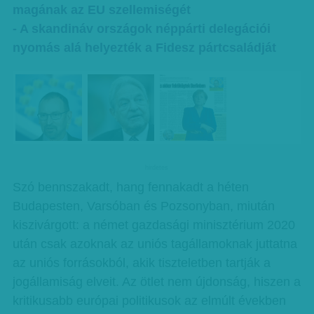
magának az EU szellemiségét
- A skandináv országok néppárti delegációi
nyomás alá helyezték a Fidesz pártcsaládját
hirdetes
Szó bennszakadt, hang fennakadt a héten
Budapesten, Varsóban és Pozsonyban, miután
kiszivárgott: a német gazdasági minisztérium 2020
után csak azoknak az uniós tagállamoknak juttatna
az uniós forrásokból, akik tiszteletben tartják a
jogállamiság elveit. Az ötlet nem újdonság, hiszen a
kritikusabb európai politikusok az elmúlt években