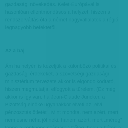
gazdasági növekedés. Kelet-Európával is
hasonlóan ellentmondásos a helyzet, hiszen a
rendszerváltás óta a német nagyvállalatok a régió
legnagyobb befektetői.
Az a baj
Ám ha helyén is kezeljük a különböző politikai és
gazdasági érdekeket, a szövetségi gazdasági
minisztérium tervezete akkor is elgondolkodtató,
hiszen megmutatja, elfogyott a türelem. (Ez még
akkor is így van, ha Jean-Claude Juncker, a
Bizottság elnöke ugyanakkor elveti az „elvi
pénzosztás ötletét”. Mint mondta, nem azért, mert
nem esne néha jól neki, hanem azért, mert „méreg”
lenne a kontinens számára.) Főleg, hogy a héten a