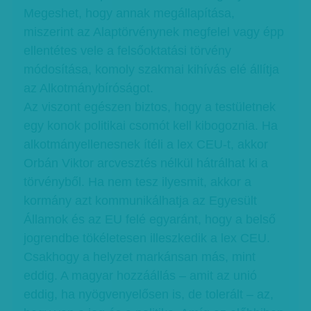
Megeshet, hogy annak megállapítása,
miszerint az Alaptörvénynek megfelel vagy épp
ellentétes vele a felsőoktatási törvény
módosítása, komoly szakmai kihívás elé állítja
az Alkotmánybíróságot.
Az viszont egészen biztos, hogy a testületnek
egy konok politikai csomót kell kibogoznia. Ha
alkotmányellenesnek ítéli a lex CEU-t, akkor
Orbán Viktor arcvesztés nélkül hátrálhat ki a
törvényből. Ha nem tesz ilyesmit, akkor a
kormány azt kommunikálhatja az Egyesült
Államok és az EU felé egyaránt, hogy a belső
jogrendbe tökéletesen illeszkedik a lex CEU.
Csakhogy a helyzet markánsan más, mint
eddig. A magyar hozzáállás – amit az unió
eddig, ha nyögvenyelősen is, de tolerált – az,