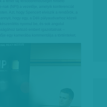
a fehér faj felsőbbrendűségét hirdető
te-nak (NPI) a vezetője, amelyik konferenciát
ten. Azt, hogy Spencert elviszik a rendőrök, a
 annyit, hogy egy, a Déli pályaudvarhoz közeli
észenlétis nyomul be, és sok angolul
aságához tartozó embert igazoltatnak –
ője egy kamerába kommentálja a történteket.