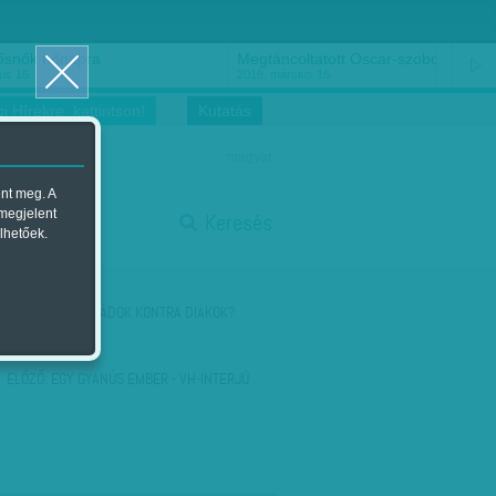
ősnők nőnapra
Megtáncoltatott Oscar-szobor
us 16.
2018. március 16.
i Hírekre, kattintson!
Kutatás
magyar
ent meg. A
start
 megjelent
Keresés
lhetőek.
stop
KÖVETKEZŐ:
TRIÁDOK KONTRA DIÁKOK?
ELŐZŐ:
EGY GYANÚS EMBER - VH-INTERJÚ