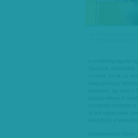
Nem is látszik rajta: a jól f
konferencián. Budapesten mo
A rendőrség tegnap lap
Spencert, előállítottá
is vették. Az ok: az am
magyarországi tartózk
felmutatni, így most a 
eljárást ellene. A ren
szombatra hirdetett és 
is, bár egyes hírek sze
készültség a lehetség
Emlékeztetőül: Orbán Vi