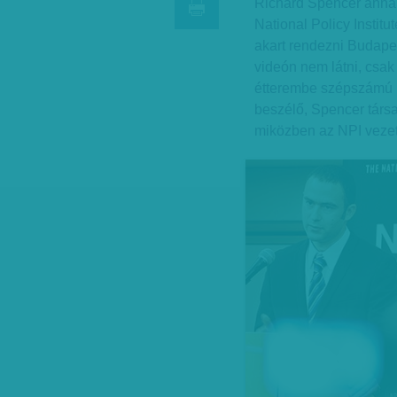
Richard Spencer annak 
National Policy Institu
akart rendezni Budapes
videón nem látni, csak
étterembe szépszámú k
beszélő, Spencer társ
miközben az NPI vezet