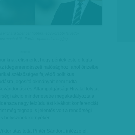
ésült Richard Spencer (jobbra) egy korábbi fajvédő-
st máshol ül - Forrás: npiamerica.org.jpg
hirdetes
unknak elismerte, hogy péntek este elfogta
k az idegenrendészeti hatósághoz, ahol őrizetbe
erikai szélsőséges fajvédő politikus
odásra jogosító okmányait nem tudta
Bevándorlási és Állampolgársági Hivatal folytat
dőrségi akció mindenesetre megakadályozta a
idehaza nagy felzúdulást kiváltott konferenciát
rint még tegnap is jelentős volt a rendőrségi
es helyszínek környékén.
ktor utasította Pintér Sándort, intézze el,