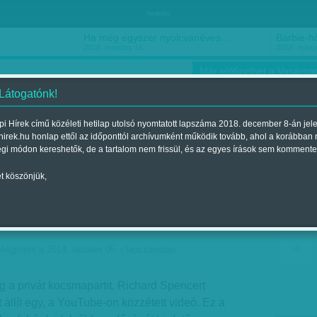
hirdetés
Ha még egyszer nyolcvanéves…
Barbie-h
2018. március 16.
2018. márci
Már előfizethet a Vasárnap
 Látogatónk!
i Hírek című közéleti hetilap utolsó nyomtatott lapszáma 2018. december 8-án jel
hirek.hu honlap ettől az időponttól archívumként működik tovább, ahol a korábban
ókusz
Szerintem
Ízlés
Sport
égi módon kereshetők, de a tartalom nem frissül, és az egyes írások sem kommente
t köszönjük,
ában kapták el az
védőt
Megjelent a 2014. október 05.-i lapszámban
 a privát kocsmapartit, Richard Spencert
t állít egy, a YouTube-on közzétett videó. Ez a