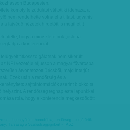
skozhasson Budapesten.
lete komoly felzúdulást váltott ki idehaza, a
fő nem rendelhette volna el a tiltást, ugyanis
a fajvédő nézetek hirdetőit is megilleti.)
elentette, hogy a miniszterelnök „ostoba
megtartja a konferenciát.
 felügyelt titkosszolgálatnak nem sikerült
az NPI vezetője eljusson a magyar fővárosba
zerűen átvonatozott Bécsből, majd interjút
ak. Ezek után a rendőrség és a
eményített: sajtóinformációk szerint blokkolta
 helyszínt. A rendőrség tegnap este lapunkkal
udomása róla, hogy a konferencia megkezdődött
zmus-idegengyűlölet-homofóbia
,
rendőrség - polgárőrök -
ány
,
Társaság a Szabadságjogokért - TASZ