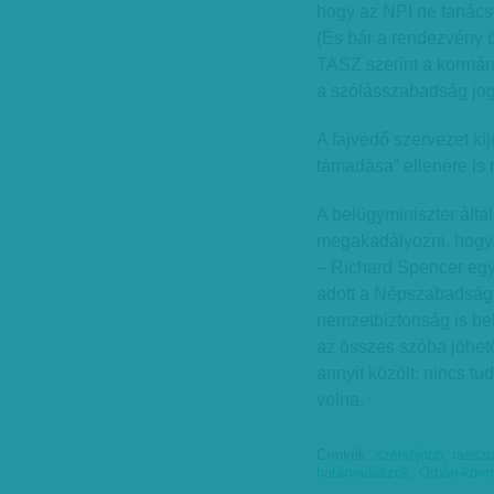
hogy az NPI ne tanác
(És bár a rendezvény öt
TASZ szerint a kormány
a szólásszabadság joga 
A fajvédő szervezet kij
támadása” ellenére is 
A belügyminiszter által
megakadályozni, hogy 
– Richard Spencer egys
adott a Népszabadságn
nemzetbiztonság is bek
az összes szóba jöhető
annyit közölt: nincs t
volna.
Címkék:
szélsőjobb
,
rasszi
határvadászok
,
Orbán-korm