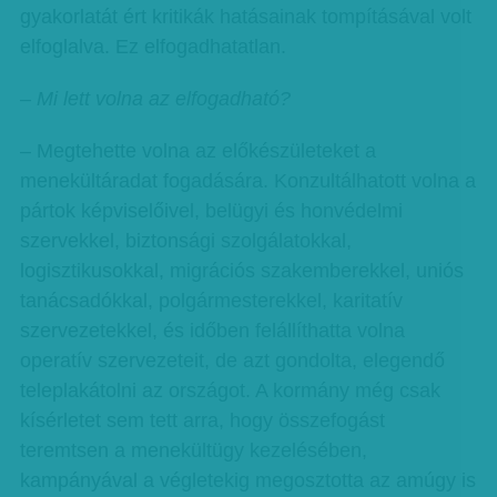
gyakorlatát ért kritikák hatásainak tompításával volt
elfoglalva. Ez elfogadhatatlan.
– Mi lett volna az elfogadható?
– Megtehette volna az előkészületeket a
menekültáradat fogadására. Konzultálhatott volna a
pártok képviselőivel, belügyi és honvédelmi
szervekkel, biztonsági szolgálatokkal,
logisztikusokkal, migrációs szakemberekkel, uniós
tanácsadókkal, polgármesterekkel, karitatív
szervezetekkel, és időben felállíthatta volna
operatív szervezeteit, de azt gondolta, elegendő
teleplakátolni az országot. A kormány még csak
kísérletet sem tett arra, hogy összefogást
teremtsen a menekültügy kezelésében,
kampányával a végletekig megosztotta az amúgy is