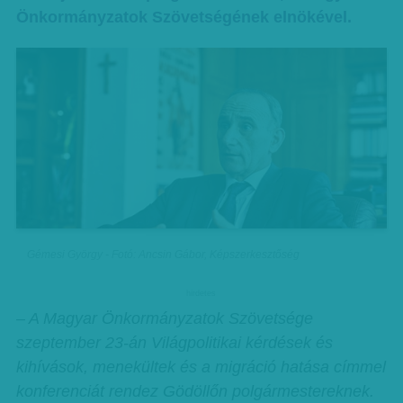
Önkormányzatok Szövetségének elnökével.
Gémesi György - Fotó: Ancsin Gábor, Képszerkesztőség
hirdetes
– A Magyar Önkormányzatok Szövetsége
szeptember 23-án Világpolitikai kérdések és
kihívások, menekültek és a migráció hatása címmel
konferenciát rendez Gödöllőn polgármestereknek.