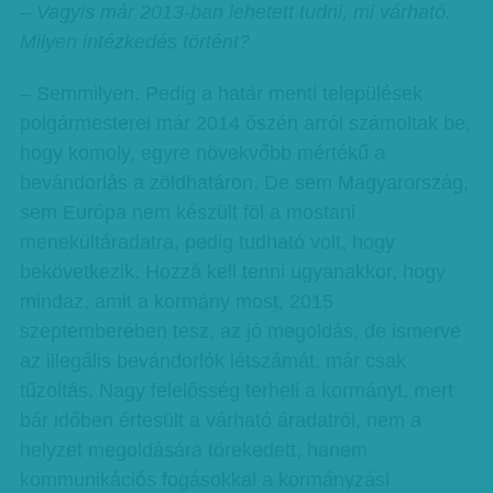
– Vagyis már 2013-ban lehetett tudni, mi várható.
Milyen intézkedés történt?
– Semmilyen. Pedig a határ menti települések
polgármesterei már 2014 őszén arról számoltak be,
hogy komoly, egyre növekvőbb mértékű a
bevándorlás a zöldhatáron. De sem Magyarország,
sem Európa nem készült föl a mostani
menekültáradatra, pedig tudható volt, hogy
bekövetkezik. Hozzá kell tenni ugyanakkor, hogy
mindaz, amit a kormány most, 2015
szeptemberében tesz, az jó megoldás, de ismerve
az illegális bevándorlók létszámát, már csak
tűzoltás. Nagy felelősség terheli a kormányt, mert
bár időben értesült a várható áradatról, nem a
helyzet megoldására törekedett, hanem
kommunikációs fogásokkal a kormányzási