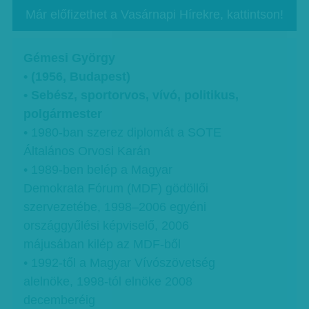
Már előfizethet a Vasárnapi Hírekre, kattintson!
Gémesi György
• (1956, Budapest)
• Sebész, sportorvos, vívó, politikus,
polgármester
• 1980-ban szerez diplomát a SOTE
Általános Orvosi Karán
• 1989-ben belép a Magyar
Demokrata Fórum (MDF) gödöllői
szervezetébe, 1998–2006 egyéni
országgyűlési képviselő, 2006
májusában kilép az MDF-ből
• 1992-től a Magyar Vívószövetség
alelnöke, 1998-tól elnöke 2008
decemberéig