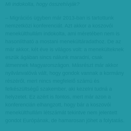
Mi indokolta, hogy összehívják?
– Migrációs ügyben már 2013-ban is tartottunk
nemzetközi konferenciát. Azt akkor a koszovói
menekülthullám indokolta, ami méretében nem is
hasonlítható a mostani menekültáradathoz. De az
már akkor, két éve is világos volt: a menekülteknek
eszük ágában sincs nálunk maradni, csak
átmennek Magyarországon. Másrészt már akkor
nyilvánvalóvá vált, hogy gondok vannak a kormány
részéről, mert nincs megfelelő számú és
felkészültségű szakember, aki kezelni tudná a
helyzetet. Ez azért is fontos, mert már azon a
konferencián elhangzott, hogy bár a koszovói
menekülthullám létszámát tekintve nem jelentett
gondot Európának, de hamarosan jöhet a folytatás.