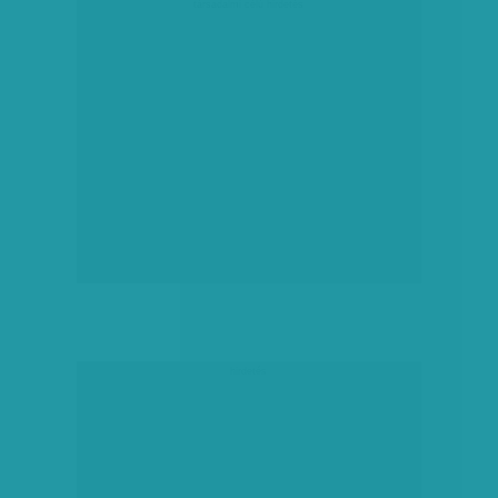
társadalmi célú hirdetés
hirdetés