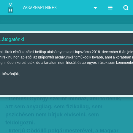
VASÁRNAPI HÍREK
 Látogatónk!
Ebbe bele lehet őrülni
i Hírek című közéleti hetilap utolsó nyomtatott lapszáma 2018. december 8-án jel
hirek.hu honlap ettől az időponttól archívumként működik tovább, ahol a korábban
Szerző:
F. Tóth Benedek
| Megjelent a 2015. szeptember 19.-i
égi módon kereshetők, de a tartalom nem frissül, és az egyes írások sem kommente
lapszámban
t köszönjük,
Magára hagyott országban magukra hagyott
polgármesterek küzdenek a menekülthelyzettel.
- Gémesi György szerint mindaz, ami történik,
azt sem anyagilag, sem fizikailag, sem
pszichésen nem bírjuk elviselni, sem
feldolgozni.
- Interjú Gödöllő polgármesterével, a Magyar