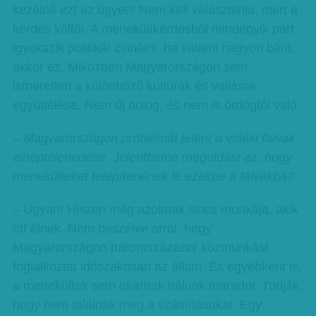
kezelné ezt az ügyet? Nem kell válaszolnia, mert a
kérdés költői. A menekültkérdésből mindegyik párt
igyekszik politikát csinálni, ha valami nagyon bánt,
akkor ez. Miközben Magyarországon sem
ismeretlen a különböző kultúrák és vallások
együttélése. Nem új dolog, és nem is ördögtől való.
– Magyarországon problémát jelent a vidéki falvak
elnéptelenedése. Jelenthetne megoldást az, hogy
menekülteket telepítenének le ezekbe a falvakba?
– Ugyan! Hiszen még azoknak sincs munkája, akik
ott élnek. Nem beszélve arról, hogy
Magyarországon háromszázezer közmunkást
foglalkoztat időszakosan az állam. És egyébként is,
a menekültek sem akarnak nálunk maradni. Tudják,
hogy nem találnák meg a számításukat. Egy