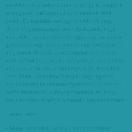
eurót kapnak óránként. Lám, lehet így is, központi
stratégiával, miközben ott sem mindenki örült
ennek. De legalább van egy irányelv. Mi meg,
itthon, Magyarországon arról vitatkozunk, hogy
most akkor az operatőrnő felrúgta-e azt az apát a
gyerekével vagy sem; s vannak már kerítéspártiak
meg annak ellenzői; a közszolgálati média csak
arról számol be, ami a kormánynak jó, az ellenzéki
meg csak arról, ami a kormánynak árt. Ebbe bele
lehet őrülni. Azt kellene felfogni, hogy úgysem
fogunk mindig mindenben egyetérteni, de vannak
közös feladataink. A lényeg szerintem az, hogy
van-e kormánystratégia a menekültügy kezelésére.
– Miért, van?
– Maga ismer olyat, amelyik komplex módon