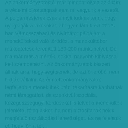
Az önkormányzatoktól már mindent elvett az állam,
a védelmi bizottságnak sem mi vagyunk a vezetői.
A polgármesterek csak annyit tudnak tenni, hogy
nyugtatják a lakosokat, ahogyan láttuk ezt 2013-
ban Vámosszabadi és Nyírbátor példáján: a
menekültekkel való törődés, a menekülttábor
működtetése teremtett 150-200 munkahelyet. De
ma már más a mérték, sokkal nagyobb kihívással
kell szembenézni. Az önkormányzatok készen
állnak arra, hogy segítsenek, de ezt önerőből nem
tudják vállalni. Az érintett önkormányzatok
legfeljebb a menekültek utáni takarításra kaphatnak
némi támogatást, de ezenkívül szociális,
közegészségügyi kérdéseket is felvet a menekültek
jelenléte, főleg akkor, ha nem biztosítanak nekik
megfelelő tisztálkodási lehetőséget. És ne felejtsük
el, hogy jön a tél…