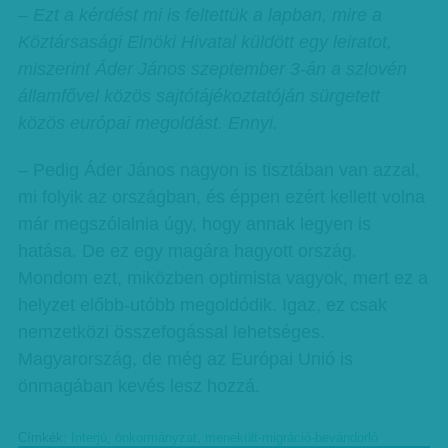
– Ezt a kérdést mi is feltettük a lapban, mire a
Köztársasági Elnöki Hivatal küldött egy leiratot,
miszerint Áder János szeptember 3-án a szlovén
államfővel közös sajtótájékoztatóján sürgetett
közös európai megoldást. Ennyi.
– Pedig Áder János nagyon is tisztában van azzal,
mi folyik az országban, és éppen ezért kellett volna
már megszólalnia úgy, hogy annak legyen is
hatása. De ez egy magára hagyott ország.
Mondom ezt, miközben optimista vagyok, mert ez a
helyzet előbb-utóbb megoldódik. Igaz, ez csak
nemzetközi összefogással lehetséges.
Magyarország, de még az Európai Unió is
önmagában kevés lesz hozzá.
Címkék:
Interjú
,
önkormányzat
,
menekült-migráció-bevándorló