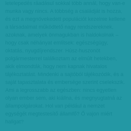
letelepedés ráadásul sokkal több annál, hogy van-e
munka vagy nincs. A többség a családját is hozza,
és ezt a megnövekedett populációt kezelnie kellene
a társadalmat működtető nagy rendszereknek,
azoknak, amelyek önmagukban is haldokolnak –
hogy csak néhányat említsek: egészségügy,
oktatás, nyugdíjrendszer. Húsz-huszonöt
polgármesterrel találkoztam az elmúlt hetekben,
akik elmondták, hogy nem kapnak hivatalos
tájékoztatást. Mindenki a sajtóból tájékozódik, és a
saját tapasztalata és embersége szerint cselekszik.
Ami a legrosszabb az egészben: nincs egyetlen
olyan ember sem, aki kiállna, és megnyugtatná az
állampolgárokat. Hol van például a nemzet
egységét megtestesítő államfő? Ő vajon miért
hallgat?