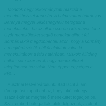
– Mondok négy önkormányzati reakciót a
menekülthelyzet kapcsán. A halmozottan hátrányos
Baranya megyei Siklósnagyfalu befogadna
menekülteket, ha az állam cserébe közművesítené.
Győr menekülteket segítő pontokat állított fel.
Sormás lakói megdöbbentek azon, hogy a kormány
a megkérdezésük nélkül alakított volna ki
menekülttábort a falu határában. Miskolc állítólag
hallani sem akar arról, hogy menekülteket
telepítsenek hozzájuk. Nem éppen egységes a
kép…
– Ausztriai testvérvárosunk, Bad Ischl állami
támogatást kapott ahhoz, hogy lakóinak egy
százalékának megfelelő menekültet fogadjon be.
Száz embert befogadtak, akik dolgoznak, azok öt