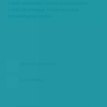
• 1990 októberétől Gödöllő polgármestere
• 1991-től a Magyar Önkormányzatok
Szövetségének elnöke
KÖVETKEZŐ:
MESTERSÉGES…
ELŐZŐ:
ÓVÓNŐK AZ…