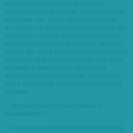
jelentős információhiányban és apátiában
szenvedő magyar társadalmat. Most meg rohan az
események után. Látszik ugyanis, hogy mindaz,
ami történik, azt sem anyagilag, sem fizikailag, sem
pszichésen nem bírjuk elviselni, sem feldolgozni.
Még azok is amortizálódtak, elfáradtak, rendőrök,
segítők, akik csak a dolgukat tették. Legutóbb azzal
hívott fel az egyik polgármester, hogy most, mikor
kihirdették a válsághelyzetet, és készenléti
állapotba helyezték a rendőrséget, marad-e elég
járőr a közbiztonsági feladatok ellátására. Muszáj
maradnia.
– Mennyiben önkormányzati probléma a
menekültkérdés?
– Ez abszolút kormányzati hatáskör és felelősség.