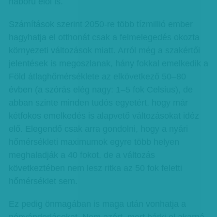
háború elől is.
Számítások szerint 2050-re több tízmillió ember
hagyhatja el otthonát csak a felmelegedés okozta
környezeti változások miatt. Arról még a szakértői
jelentések is megoszlanak, hány fokkal emelkedik a
Föld átlaghőmérséklete az elkövetkező 50–80
évben (a szórás elég nagy: 1–5 fok Celsius), de
abban szinte minden tudós egyetért, hogy már
kétfokos emelkedés is alapvető változásokat idéz
elő. Elegendő csak arra gondolni, hogy a nyári
hőmérsékleti maximumok egyre több helyen
meghaladják a 40 fokot, de a változás
következtében nem lesz ritka az 50 fok feletti
hőmérséklet sem.
Ez pedig önmagában is maga után vonhatja a