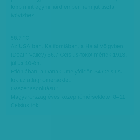
több mint egymilliárd ember nem jut tiszta
ivóvízhez.
56,7 °C
Az USA-ban, Kaliforniában, a Halál Völgyben
(Death Valley) 56,7 Celsius-fokot mértek 1913.
július 10-én.
Etiópiában, a Danakil-mélyföldön 34 Celsius-
fok az átlaghőmérséklet.
Összehasonlításul:
Magyarország éves középhőmérséklete 8–11
Celsius-fok.