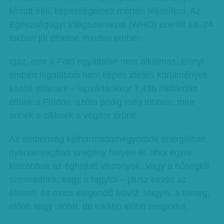
között élni, képességeihez mérten teljesíteni. Az
Egészségügyi Világszervezet (WHO) szerint 18–24
fokban jól élhetne minden ember.
Igaz, erre a Föld egyáltalán nem alkalmas. Ennyi
embert legalábbis nem képes ideális körülmények
között eltartani – lapzártánkkor 7,436 milliárdan
éltünk a Földön, azóta pedig még többen, mire
ennek a cikknek a végére érünk.
Az emberiség kétharmada/négyötöde energiában,
nyersanyagban szegény helyen él, ahol egyre
kínzóbbak az éghajlati viszonyok. Vagy a hőségtől
szenvednek, vagy a fagytól – plusz kevés az
élelem, és nincs elegendő ivóvíz. Vagyis, a tömeg,
előbb vagy utóbb, de inkább előbb megindul.