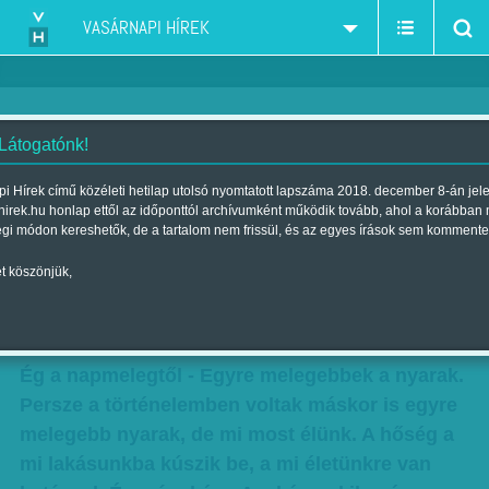
VASÁRNAPI HÍREK
 Látogatónk!
A hőség bekúszik lakásunkba,
i Hírek című közéleti hetilap utolsó nyomtatott lapszáma 2018. december 8-án jel
hirek.hu honlap ettől az időponttól archívumként működik tovább, ahol a korábban
hatással van életünkre - Előbb
égi módon kereshetők, de a tartalom nem frissül, és az egyes írások sem kommente
vagy utóbb megindul a tömeg
t köszönjük,
Szerző:
F. Tóth Benedek
| Megjelent a 2016. augusztus 06.-i
lapszámban
Ég a napmelegtől - Egyre melegebbek a nyarak.
Persze a történelemben voltak máskor is egyre
melegebb nyarak, de mi most élünk. A hőség a
mi lakásunkba kúszik be, a mi életünkre van