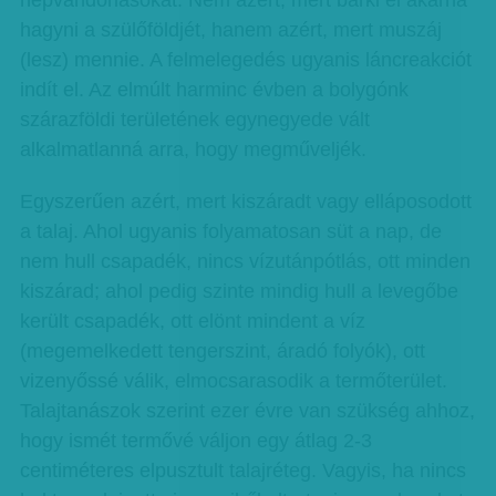
népvándorlásokat. Nem azért, mert bárki el akarná
hagyni a szülőföldjét, hanem azért, mert muszáj
(lesz) mennie. A felmelegedés ugyanis láncreakciót
indít el. Az elmúlt harminc évben a bolygónk
szárazföldi területének egynegyede vált
alkalmatlanná arra, hogy megműveljék.
Egyszerűen azért, mert kiszáradt vagy elláposodott
a talaj. Ahol ugyanis folyamatosan süt a nap, de
nem hull csapadék, nincs vízutánpótlás, ott minden
kiszárad; ahol pedig szinte mindig hull a levegőbe
került csapadék, ott elönt mindent a víz
(megemelkedett tengerszint, áradó folyók), ott
vizenyőssé válik, elmocsarasodik a termőterület.
Talajtanászok szerint ezer évre van szükség ahhoz,
hogy ismét termővé váljon egy átlag 2-3
centiméteres elpusztult talajréteg. Vagyis, ha nincs