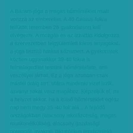
A Bikram-jóga a magas hőmérséklet miatt
vonzza az embereket. A 40 Celsius-fokra
felfűtött teremben 26 gyakorlatsort kell
elvégezni. A mozgás és az izzadás kidolgozza
a szervezetben felgyülemlett káros anyagokat,
a jóga tisztító hatása közismert. A gyakorlatok
közben ugyanakkor 39-40 fokra is
felmelegedhet testünk hőmérséklete, ami
veszéllyel járhat. Ez a jóga azonban csak
másfél óráig tart, utána mindenki vizet iszik,
ásványi sókat vesz magához. Képzeljük el, mi
a helyzet akkor, ha a külső hőmérséklet egész
nap nem megy 35–40 fok alá... A fejlődő
országokban (alacsony iskolázottság, magas
munkanélküliség, alacsony gazdasági
potenciál, gyakran diktatórikus rendszerek)