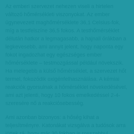
Az emberi szervezet nehezen viseli a hirtelen
változó hőmérsékleti viszonyokat. Az ember
úgynevezett maghőmérséklete 36,1 Celsius-fok,
míg a testfelszíne 36,5 fokos. A testhőmérséklet
délután hatkor a legmagasabb, a hajnali órákban a
legkevesebb, ami annyit jelent, hogy naponta egy
fokot ingadozhat egy egészséges ember
hőmérséklete – testmozgással például növekszik.
Ha melegebb a külső hőmérséklet, a szervezet hőt
termel, fokozódik oxigénfelhasználása. A kémiai
reakciók gyorsulnak a hőmérséklet növekedésével,
ami azt jelenti, hogy 10 fokos emelkedéssel 2-4-
szeresére nő a reakciósebesség.
Ami azonban bizonyos: a hőség kihat a
teljesítményre. Katonákat vizsgálva a tudósok arra
jöttek rá, hogy már 30 fokban is rosszabbul