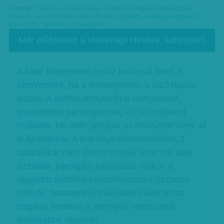
Címkék:
Fókusz
,
klímaváltozás
,
menekült-migráció-bevándorló
,
időjárás
,
ivóvíz-túlnépesedés-éhezés
,
globális válság-világméretű
problémák
,
globális felmelegedés
Már előfizethet a Vasárnapi Hírekre, kattintson!
A kávé kifejezetten rossz hatással lehet a
szervezetre, ha a tengerparton, a tűző napon
isszuk. A koffein felnyomja a vérnyomást,
gyorsabban párologtatunk, és vízhajtóként
működik. Ha nem pótoljuk az elvesztett vizet, el
is ájulhatunk. A test folyadéktartalmának 3
százalékát még elveszíthetjük rövid idő alatt
(izzadás, párolgás) károsodás nélkül, a
nagyobb mértékű folyadékvesztés (izzadás,
hányás, hasmenés) működési zavarokhoz,
tragikus esetben a keringési rendszerek
leállásához vezethet.