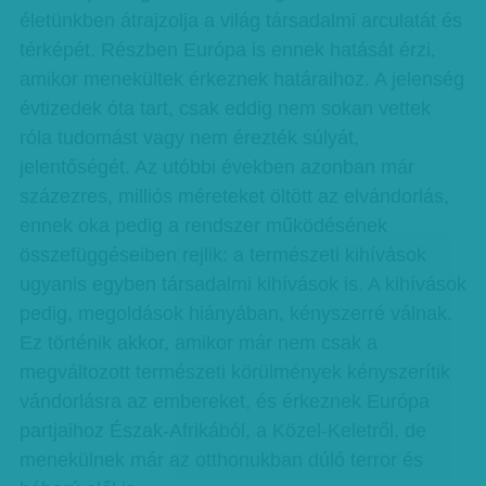
életünkben átrajzolja a világ társadalmi arculatát és
térképét. Részben Európa is ennek hatását érzi,
amikor menekültek érkeznek határaihoz. A jelenség
évtizedek óta tart, csak eddig nem sokan vettek
róla tudomást vagy nem érezték súlyát,
jelentőségét. Az utóbbi években azonban már
százezres, milliós méreteket öltött az elvándorlás,
ennek oka pedig a rendszer működésének
összefüggéseiben rejlik: a természeti kihívások
ugyanis egyben társadalmi kihívások is. A kihívások
pedig, megoldások hiányában, kényszerré válnak.
Ez történik akkor, amikor már nem csak a
megváltozott természeti körülmények kényszerítik
vándorlásra az embereket, és érkeznek Európa
partjaihoz Észak-Afrikából, a Közel-Keletről, de
menekülnek már az otthonukban dúló terror és