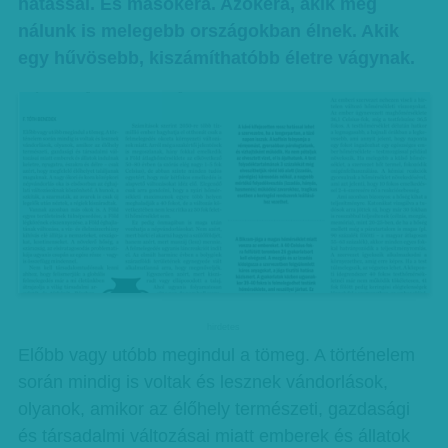
hatással. És másokéra. Azokéra, akik még
nálunk is melegebb országokban élnek. Akik
egy hűvösebb, kiszámíthatóbb életre vágynak.
hirdetes
Előbb vagy utóbb megindul a tömeg. A történelem
során mindig is voltak és lesznek vándorlások,
olyanok, amikor az élőhely természeti, gazdasági
és társadalmi változásai miatt emberek és állatok