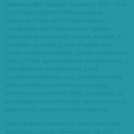
indulnak keletre, nyugatra, északra és délre – csak
azért, hogy megfelelő élőhelyet találjanak
maguknak. A nagy ókori és kora középkori
népvándorlás oka is elsősorban az éghajlati
változásoknak köszönhető. A hunok, a szkíták, a
szarmaták, az avarok is csak új legelők után
néztek, a régiek kiszáradtak. Vannak azonban más
okok is. A Föld egyes területeinek túlnépesedése, a
Föld légkörének elszennyezése, a Föld
éghajlatának változása, a víz- és élelmiszerhiány
kihívás elé állítja a nemzeteket, országokat,
kontinenseket. A növekvő hőség, a szárazság, az
elsivatagosodás problematikája ugyanis csupán az
egész része – vagyis összefügg mindennel.
Nem kell társadalomtudósnak lenni ahhoz, hogy
felismerjük: a globális felmelegedés már a mi