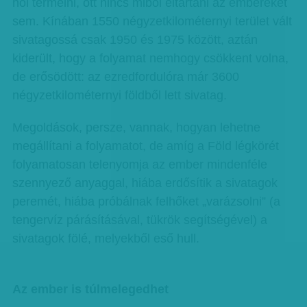
hol termelni, ott nincs miből eltartani az embereket
sem. Kínában 1550 négyzetkilométernyi terület vált
sivatagossá csak 1950 és 1975 között, aztán
kiderült, hogy a folyamat nemhogy csökkent volna,
de erősödött: az ezredfordulóra már 3600
négyzetkilométernyi földből lett sivatag.
Megoldások, persze, vannak, hogyan lehetne
megállítani a folyamatot, de amíg a Föld légkörét
folyamatosan telenyomja az ember mindenféle
szennyező anyaggal, hiába erdősítik a sivatagok
peremét, hiába próbálnak felhőket „varázsolni” (a
tengervíz párásításával, tükrök segítségével) a
sivatagok fölé, melyekből eső hull.
Az ember is túlmelegedhet