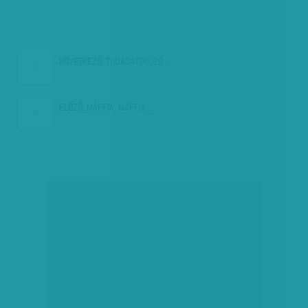
KÖVETKEZŐ:
TUDÁSÁTOKŰZŐ -…
ELŐZŐ:
MAFFIA, MAFFIA,…
társadalmi célú hirdetés