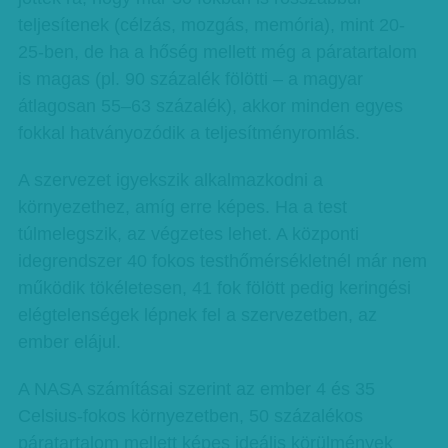
teljesítenek (célzás, mozgás, memória), mint 20-
25-ben, de ha a hőség mellett még a páratartalom
is magas (pl. 90 százalék fölötti – a magyar
átlagosan 55–63 százalék), akkor minden egyes
fokkal hatványozódik a teljesítményromlás.
A szervezet igyekszik alkalmazkodni a
környezethez, amíg erre képes. Ha a test
túlmelegszik, az végzetes lehet. A központi
idegrendszer 40 fokos testhőmérsékletnél már nem
működik tökéletesen, 41 fok fölött pedig keringési
elégtelenségek lépnek fel a szervezetben, az
ember elájul.
A NASA számításai szerint az ember 4 és 35
Celsius-fokos környezetben, 50 százalékos
páratartalom mellett képes ideális körülmények