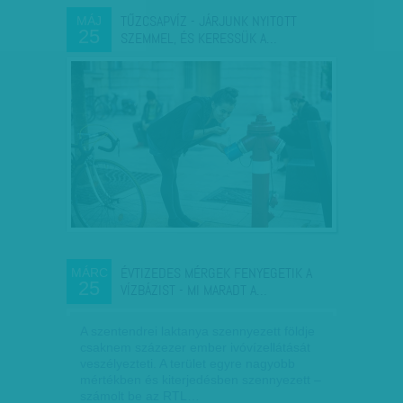
TŰZCSAPVÍZ - JÁRJUNK NYITOTT
MÁJ
25
SZEMMEL, ÉS KERESSÜK A…
ÉVTIZEDES MÉRGEK FENYEGETIK A
MÁRC
25
VÍZBÁZIST - MI MARADT A…
A szentendrei laktanya szennyezett földje
csaknem százezer ember ivóvízellátását
veszélyezteti. A terület egyre nagyobb
mértékben és kiterjedésben szennyezett –
számolt be az RTL…