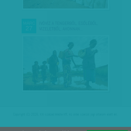
IVÓVÍZ A TENGERBŐL, ESŐLÉBŐL,
MÁRC
27
VIZELETBŐL, AHONNAN…
Copyright (C) 2026, XXI század Média Kft. Az oldal szerzői jogi oltalom alatt áll.