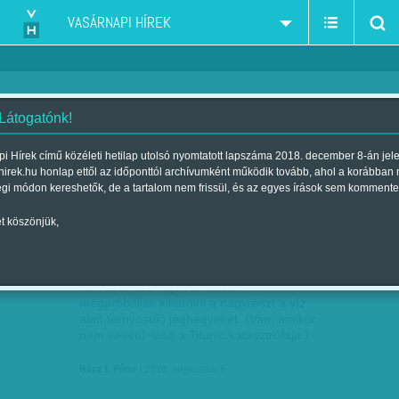
VASÁRNAPI HÍREK
 Látogatónk!
ivóvíz-túlnépesedés-éhezés
szűkítés:
i Hírek című közéleti hetilap utolsó nyomtatott lapszáma 2018. december 8-án jel
hirek.hu honlap ettől az időponttól archívumként működik tovább, ahol a korábban
égi módon kereshetők, de a tartalom nem frissül, és az egyes írások sem kommente
t köszönjük,
A JÉG ÁRÁN IS MEGÉLNEK
AUG
06
Az óceánjáró hajók általában
megpróbálják kikerülni a nagyrészt a víz
alatt tornyosuló jéghegyeket. (Van, amikor
nem sikerül: lásd a Titanic katasztrófája.)
Rácz I. Péter
| 2018. augusztus 6.