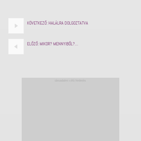
KÖVETKEZŐ:
HALÁLRA DOLGOZTATVA
ELŐZŐ:
MIKOR? MENNYIBŐL?…
társadalmi célú hirdetés