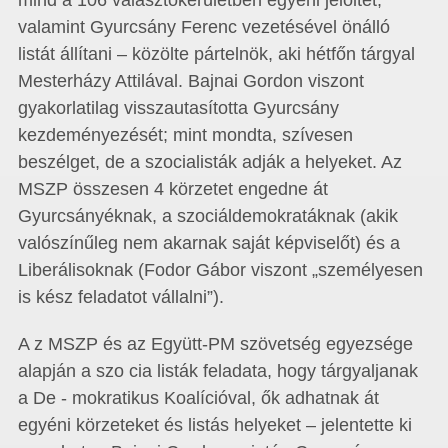
mind a 106 választókerületben egyéni jelöltet,
valamint Gyurcsány Ferenc vezetésével önálló
listát állítani – közölte pártelnök, aki hétfőn tárgyal
Mesterházy Attilával. Bajnai Gordon viszont
gyakorlatilag visszautasította Gyurcsány
kezdeményezését; mint mondta, szívesen
beszélget, de a szocialisták adják a helyeket. Az
MSZP összesen 4 körzetet engedne át
Gyurcsányéknak, a szociáldemokratáknak (akik
valószínűleg nem akarnak saját képviselőt) és a
Liberálisoknak (Fodor Gábor viszont „személyesen
is kész feladatot vállalni”).
A z MSZP és az Együtt-PM szövetség egyezsége
alapján a szo cia listák feladata, hogy tárgyaljanak
a De - mokratikus Koalícióval, ők adhatnak át
egyéni körzeteket és listás helyeket – jelentette ki