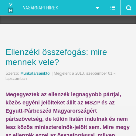
VASÁRNAPI HÍREK
Ellenzéki összefogás: mire
mennek vele?
Szerző:
Munkatársainktól
| Megjelent a 2013. szeptember 01.-i
lapszámban
Megegyeztek az ellenzék legnagyobb pártjai,
közös egyéni jelölteket állít az MSZP és az
Együtt-Párbeszéd Magyarországért
pártszövetség, de külön listán indulnak és nem
lesz közös miniszterelnök-jelölt sem. Mire megy
az ellenzék ezzel az összefogással, milyen