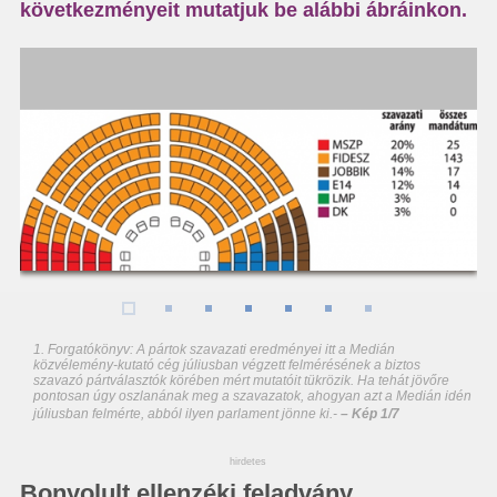
következményeit mutatjuk be alábbi ábráinkon.
1. Forgatókönyv: A pártok szavazati eredményei itt a Medián
közvélemény-kutató cég júliusban végzett felmérésének a biztos
szavazó pártválasztók körében mért mutatóit tükrözik. Ha tehát jövőre
pontosan úgy oszlanának meg a szavazatok, ahogyan azt a Medián idén
júliusban felmérte, abból ilyen parlament jönne ki.
-
– Kép 1/7
hirdetes
Bonyolult ellenzéki feladvány