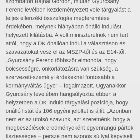
szombaton Bajnai Gordon, miután Gyurcsány
Ferenc levélben kezdeményezett vele tárgyalást a
teljes ellenzéki összefogás megteremtése
érdekében, melynek hiányában önálló indulást
helyezett kilátásba. A volt miniszterelnök nem tart
attól, hogy a DK önállóan indul a választáson és
szavazatokat vesz el az MSZP-től és az E14-től.
„Gyurcsány Ferenc többször elmondta, hogy
bölcsességre, önkorlátozásra van szükség, a
szervezeti-személyi érdekeknél fontosabb a
kormányváltás ügye” – fogalmazott. Ugyanakkor
Gyurcsány levelében hangsúlyozta: ebben a
helyzetben a DK induló tárgyalási pozíciója, hogy
önálló listát és 106 egyéni jelöltet is állít. „Azonban
nem ez az utolsó szavunk, azt szeretnénk, hogy a
megbeszélések eredményeként egyenrangú pártok
tisztességes – persze nem azonos súllyal képviselt