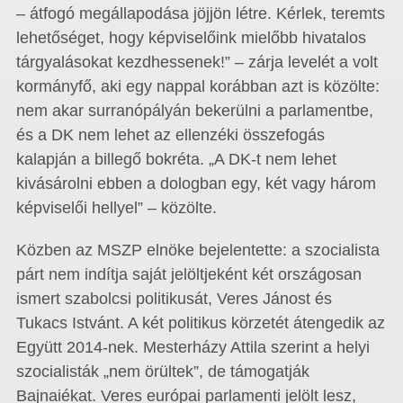
– átfogó megállapodása jöjjön létre. Kérlek, teremts
lehetőséget, hogy képviselőink mielőbb hivatalos
tárgyalásokat kezdhessenek!” – zárja levelét a volt
kormányfő, aki egy nappal korábban azt is közölte:
nem akar surranópályán bekerülni a parlamentbe,
és a DK nem lehet az ellenzéki összefogás
kalapján a billegő bokréta. „A DK-t nem lehet
kivásárolni ebben a dologban egy, két vagy három
képviselői hellyel” – közölte.
Közben az MSZP elnöke bejelentette: a szocialista
párt nem indítja saját jelöltjeként két országosan
ismert szabolcsi politikusát, Veres Jánost és
Tukacs Istvánt. A két politikus körzetét átengedik az
Együtt 2014-nek. Mesterházy Attila szerint a helyi
szocialisták „nem örültek”, de támogatják
Bajnaiékat. Veres európai parlamenti jelölt lesz,