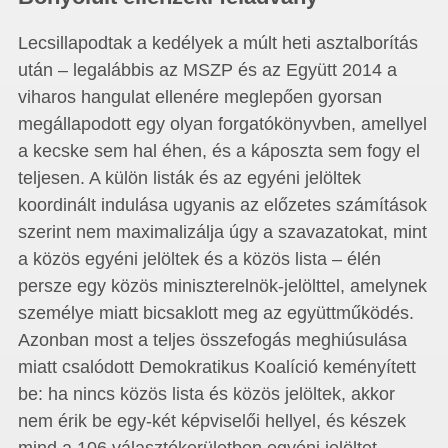
Lecsillapodtak a kedélyek a múlt heti asztalborítás
után – legalábbis az MSZP és az Együtt 2014 a
viharos hangulat ellenére meglepően gyorsan
megállapodott egy olyan forgatókönyvben, amellyel
a kecske sem hal éhen, és a káposzta sem fogy el
teljesen. A külön listák és az egyéni jelöltek
koordinált indulása ugyanis az előzetes számítások
szerint nem maximalizálja úgy a szavazatokat, mint
a közös egyéni jelöltek és a közös lista – élén
persze egy közös miniszterelnök-jelölttel, amelynek
személye miatt bicsaklott meg az együttműködés.
Azonban most a teljes összefogás meghiúsulása
miatt csalódott Demokratikus Koalíció keményített
be: ha nincs közös lista és közös jelöltek, akkor
nem érik be egy-két képviselői hellyel, és készek