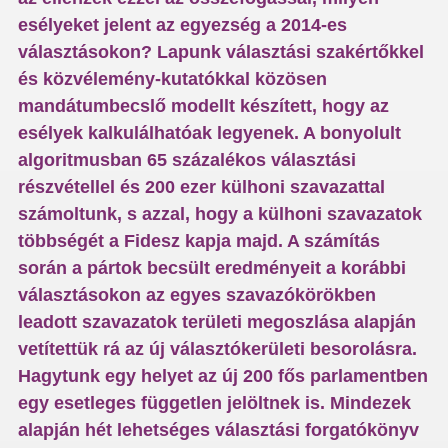
esélyeket jelent az egyezség a 2014-es
választásokon? Lapunk választási szakértőkkel
és közvélemény-kutatókkal közösen
mandátumbecslő modellt készített, hogy az
esélyek kalkulálhatóak legyenek. A bonyolult
algoritmusban 65 százalékos választási
részvétellel és 200 ezer külhoni szavazattal
számoltunk, s azzal, hogy a külhoni szavazatok
többségét a Fidesz kapja majd. A számítás
során a pártok becsült eredményeit a korábbi
választásokon az egyes szavazókörökben
leadott szavazatok területi megoszlása alapján
vetítettük rá az új választókerületi besorolásra.
Hagytunk egy helyet az új 200 fős parlamentben
egy esetleges független jelöltnek is. Mindezek
alapján hét lehetséges választási forgatókönyv