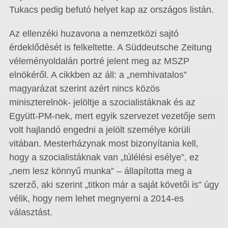
Tukacs pedig befutó helyet kap az országos listán.
Az ellenzéki huzavona a nemzetközi sajtó
érdeklődését is felkeltette. A Süddeutsche Zeitung
véleményoldalán portré jelent meg az MSZP
elnökéről. A cikkben az áll: a „nemhivatalos”
magyarázat szerint azért nincs közös
miniszterelnök- jelöltje a szocialistáknak és az
Együtt-PM-nek, mert egyik szervezet vezetője sem
volt hajlandó engedni a jelölt személye körüli
vitában. Mesterházynak most bizonyítania kell,
hogy a szocialistáknak van „túlélési esélye”, ez
„nem lesz könnyű munka” – állapította meg a
szerző, aki szerint „titkon már a saját követői is” úgy
vélik, hogy nem lehet megnyerni a 2014-es
választást.