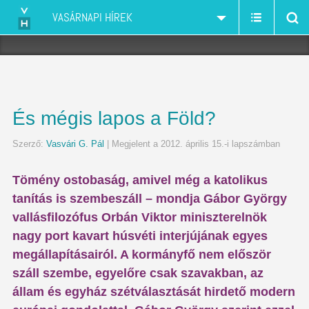
VASÁRNAPI HÍREK
És mégis lapos a Föld?
Szerző:
Vasvári G. Pál
| Megjelent a 2012. április 15.-i lapszámban
Tömény ostobaság, amivel még a katolikus
tanítás is szembeszáll – mondja Gábor György
vallásfilozófus Orbán Viktor miniszterelnök
nagy port kavart húsvéti interjújának egyes
megállapításairól. A kormányfő nem először
száll szembe, egyelőre csak szavakban, az
állam és egyház szétválasztását hirdető modern