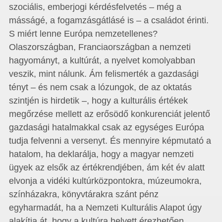
szociális, emberjogi kérdésfelvetés – még a
másságé, a fogamzásgátlásé is – a családot érinti.
S miért lenne Európa nemzetellenes?
Olaszországban, Franciaországban a nemzeti
hagyományt, a kultúrát, a nyelvet komolyabban
veszik, mint nálunk. Ám felismerték a gazdasági
tényt – és nem csak a lózungok, de az oktatás
szintjén is hirdetik –, hogy a kulturális értékek
megőrzése mellett az erősödő konkurenciát jelentő
gazdasági hatalmakkal csak az egységes Európa
tudja felvenni a versenyt. És mennyire képmutató a
hatalom, ha deklarálja, hogy a magyar nemzeti
ügyek az elsők az értékrendjében, ám két év alatt
elvonja a vidéki kultúrközpontokra, múzeumokra,
színházakra, könyvtárakra szánt pénz
egyharmadát, ha a Nemzeti Kulturális Alapot úgy
alakítja át, hogy a kultúra helyett érezhetően