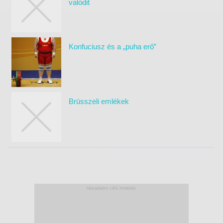
valódit
Konfuciusz és a „puha erő”
Brüsszeli emlékek
társadalmi célú hirdetés