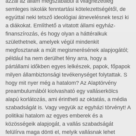
azzal az állam megszabadul a világnézetileg
semleges iskolák fenntartási kötelezettségétől, de
egyúttal neki tetsző ideológiai átnevelésnek teszi ki
a diákokat. Említhető a vitatott állami egyház-
finanszírozás, és hogy olyan a háttéralkuk
születhetnek, amelyek végül mindenkit
megfosztanak a múlt megismerésének alapjogától;
például ha nem derülhet fény arra, hogy a
pártállami időkben egyes lelkészek, papok, főpapok
milyen állambiztonsági tevékenységet folytattak. S
hogy mit nyer még a hatalom? Az Alaptörvény
preambulumából kiolvasható egy valláserkölcs
alapú korlátozás, ami érintheti az oktatás, a média
szabadságát is. Vagy vegyük az egyházi törvényt! A
politikai hatalom az egyes emberek és a
közösségeik alapjogát, a vallás szabadságát
felülírva maga dönti el, melyik vallásnak lehet