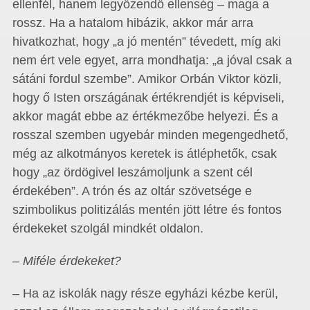
ellenfél, hanem legyőzendő ellenség – maga a
rossz. Ha a hatalom hibázik, akkor már arra
hivatkozhat, hogy „a jó mentén” tévedett, míg aki
nem ért vele egyet, arra mondhatja: „a jóval csak a
sátáni fordul szembe”. Amikor Orbán Viktor közli,
hogy ő Isten országának értékrendjét is képviseli,
akkor magát ebbe az értékmezőbe helyezi. És a
rosszal szemben ugyebár minden megengedhető,
még az alkotmányos keretek is átléphetők, csak
hogy „az ördögivel leszámoljunk a szent cél
érdekében”. A trón és az oltár szövetsége e
szimbolikus politizálás mentén jött létre és fontos
érdekeket szolgál mindkét oldalon.
– Miféle érdekeket?
– Ha az iskolák nagy része egyházi kézbe kerül,