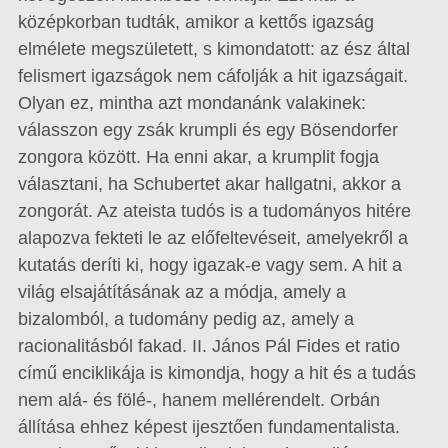
középkorban tudták, amikor a kettős igazság
elmélete megszületett, s kimondatott: az ész által
felismert igazságok nem cáfolják a hit igazságait.
Olyan ez, mintha azt mondanánk valakinek:
válasszon egy zsák krumpli és egy Bösendorfer
zongora között. Ha enni akar, a krumplit fogja
választani, ha Schubertet akar hallgatni, akkor a
zongorát. Az ateista tudós is a tudományos hitére
alapozva fekteti le az előfeltevéseit, amelyekről a
kutatás deríti ki, hogy igazak-e vagy sem. A hit a
világ elsajátításának az a módja, amely a
bizalomból, a tudomány pedig az, amely a
racionalitásból fakad. II. János Pál Fides et ratio
című enciklikája is kimondja, hogy a hit és a tudás
nem alá- és fölé-, hanem mellérendelt. Orbán
állítása ehhez képest ijesztően fundamentalista.