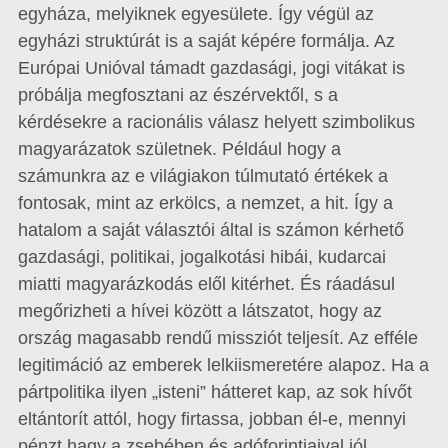
egyháza, melyiknek egyesülete. Így végül az
egyházi struktúrát is a saját képére formálja. Az
Európai Unióval támadt gazdasági, jogi vitákat is
próbálja megfosztani az észérvektől, s a
kérdésekre a racionális válasz helyett szimbolikus
magyarázatok születnek. Például hogy a
számunkra az e világiakon túlmutató értékek a
fontosak, mint az erkölcs, a nemzet, a hit. Így a
hatalom a saját választói által is számon kérhető
gazdasági, politikai, jogalkotási hibái, kudarcai
miatti magyarázkodás elől kitérhet. És ráadásul
megőrizheti a hívei között a látszatot, hogy az
ország magasabb rendű missziót teljesít. Az efféle
legitimáció az emberek lelkiismeretére alapoz. Ha a
pártpolitika ilyen „isteni” hátteret kap, az sok hívőt
eltántorít attól, hogy firtassa, jobban él-e, mennyi
pénzt hagy a zsebében és adóforintjaival jól