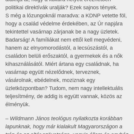
politikai direktívák uralják? Ezek sajnos tények.
S még a lózungoknál maradva: a KDNP vetette föl,
hogy a család védelme érdekében, az Úr napjára
tekintettel vasárnap zárjanak be a nagy üzletek.
Badarság! A famíliákat nem ettől kell megvédeni,
hanem az elnyomorodástól, a lecsúszástól, a
családon belüli erőszaktól, a gyermekek és a nők
kihasználásától. Miért ártana egy családnak, ha
vasárnap együtt nézelődnek, terveznek,
vásárolnak, ebédelnek, moziznak egy
üzletközpontban? Tudom, nem nagy intellektuális
teljesítmény, de addig is együtt vannak, közös az
élményük.
– Wildmann János teológus nyilatkozta korábban
lapunknak, hogy már kialakult Magyarországon a