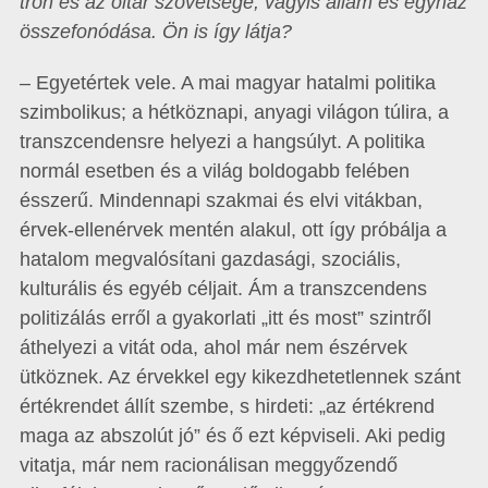
trón és az oltár szövetsége, vagyis állam és egyház
összefonódása. Ön is így látja?
– Egyetértek vele. A mai magyar hatalmi politika
szimbolikus; a hétköznapi, anyagi világon túlira, a
transzcendensre helyezi a hangsúlyt. A politika
normál esetben és a világ boldogabb felében
ésszerű. Mindennapi szakmai és elvi vitákban,
érvek-ellenérvek mentén alakul, ott így próbálja a
hatalom megvalósítani gazdasági, szociális,
kulturális és egyéb céljait. Ám a transzcendens
politizálás erről a gyakorlati „itt és most” szintről
áthelyezi a vitát oda, ahol már nem észérvek
ütköznek. Az érvekkel egy kikezdhetetlennek szánt
értékrendet állít szembe, s hirdeti: „az értékrend
maga az abszolút jó” és ő ezt képviseli. Aki pedig
vitatja, már nem racionálisan meggyőzendő