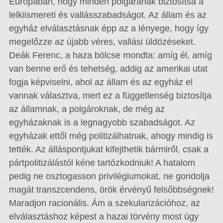
Európában, hogy minden polgárának biztosítsa a
lelkiismereti és vallásszabadságot. Az állam és az
egyház elválasztásnak épp az a lényege, hogy így
megelőzze az újabb véres, vallási üldözéseket.
Deák Ferenc, a haza bölcse mondta: amíg él, amíg
van benne erő és tehetség, addig az amerikai utat
fogja képviselni, ahol az állam és az egyház el
vannak választva, mert ez a függetlenség biztosítja
az államnak, a polgároknak, de még az
egyházaknak is a legnagyobb szabadságot. Az
egyházak ettől még politizálhatnak, ahogy mindig is
tették. Az álláspontjukat kifejthetik bármiről, csak a
pártpolitizálástól kéne tartózkodniuk! A hatalom
pedig ne osztogasson privilégiumokat, ne gondolja
magát transzcendens, örök érvényű felsőbbségnek!
Maradjon racionális. Ám a szekularizációhoz, az
elválasztáshoz képest a hazai törvény most úgy