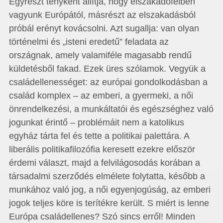
Egyrészt tényként állítja, hogy elszakadófélben
vagyunk Európától, másrészt az elszakadásból
próbál erényt kovácsolni. Azt sugallja: van olyan
történelmi és „isteni eredetű” feladata az
országnak, amely valamiféle magasabb rendű
küldetésből fakad. Ezek üres szólamok. Vegyük a
családellenességet: az európai gondolkodásban a
család komplex – az emberi, a gyermeki, a női
önrendelkezési, a munkáltatói és egészséghez való
jogunkat érintő – problémáit nem a katolikus
egyház tárta fel és tette a politikai palettára. A
liberális politikafilozófia keresett ezekre először
érdemi választ, majd a felvilágosodás korában a
társadalmi szerződés elmélete folytatta, később a
munkához való jog, a női egyenjogúság, az emberi
jogok teljes köre is terítékre került. S miért is lenne
Európa családellenes? Szó sincs erről! Minden