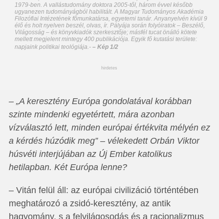
1979-ben. A vallástudomány doktora 2005-től, három évvel később
ugyanezen tudományágból habilitált. A Magyar Tudományos Akadémia
Filo­zó­fiai Intézetének főmunkatársa, egyetemi tanár. Anyanyelvén kívül 9
élő és holt nyelven beszél, olvas, ír. Pályája során folyóiratok – Beszélő,
Világosság – és könyvkiadók szerkesztője; másfél tucat önálló kötete
mellett megjelent mintegy 400 publikációja. Egyik fő kutatási területe:
napjaink politikai teológiája.
-
– Kép 1/2
hirdetes
– „A keresztény Európa gondolatával korábban
szinte mindenki egyetértett, mára azonban
vízválasztó lett, minden európai értékvita mélyén ez
a kérdés húzódik meg” – vélekedett Orbán Viktor
húsvéti interjújában az Új Ember katolikus
hetilapban. Két Európa lenne?
– Vitán felül áll: az európai civilizáció történtében
meghatározó a zsidó-keresztény, az antik
hagyomány, s a felvilágosodás és a racionalizmus