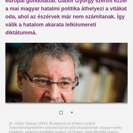
európai gondolattal. Gábor György szerint ezzel
a mai magyar hatalmi politika áthelyezi a vitákat
oda, ahol az észérvek már nem számítanak. Így
válik a hatalom akarata lelkiismereti
diktátummá.
Dr. Gábor György (1954, Budapest) az Eötvös Loránd
Tudományegyetemen szerzett három bölcsészdiplomát: magyar nyelv,
irodalom, valamint esztétika szakon 1978-ban, majd filozófia szakon