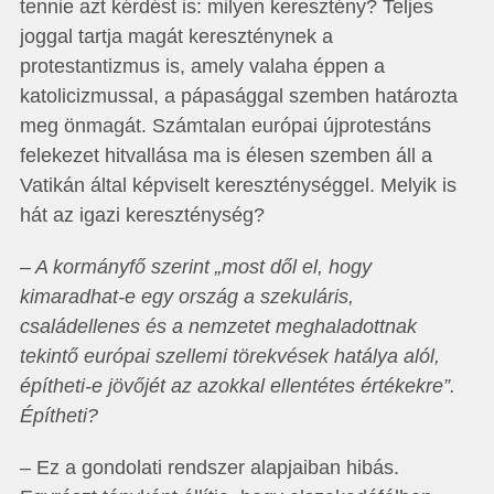
tennie azt kérdést is: milyen keresztény? Teljes
joggal tartja ma­­gát kereszténynek a
protestantizmus is, amely valaha éppen a
katolicizmussal, a pápasággal szemben határozta
meg ön­­ma­­gát. Számtalan európai újprotestáns
felekezet hitvallása ma is élesen szemben áll a
Vatikán által képviselt kereszténységgel. Melyik is
hát az igazi kereszténység?
– A kormányfő szerint „most dől el, hogy
kimaradhat-e egy ország a szekuláris,
családellenes és a nemzetet meghaladottnak
tekintő európai szellemi törekvések hatálya alól,
építheti-e jövőjét az azokkal ellentétes értékekre”.
Építheti?
– Ez a gondolati rendszer alapjaiban hibás.