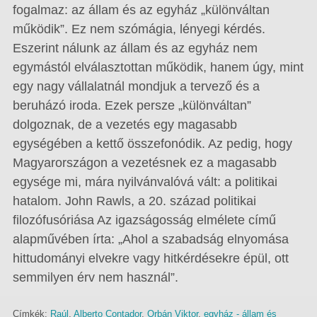
fogalmaz: az állam és az egyház „különváltan
működik”. Ez nem szómágia, lényegi kérdés.
Eszerint nálunk az állam és az egyház nem
egymástól elválasztottan működik, hanem úgy, mint
egy nagy vállalatnál mondjuk a tervező és a
beruházó iroda. Ezek persze „különváltan”
dolgoznak, de a vezetés egy magasabb
egységében a kettő összefonódik. Az pedig, hogy
Magyarországon a vezetésnek ez a magasabb
egysége mi, mára nyilvánvalóvá vált: a politikai
hatalom. John Rawls, a 20. század politikai
filozófusóriása Az igazságosság elmélete című
alapművében írta: „Ahol a szabadság elnyomása
hittudományi elvekre vagy hitkérdésekre épül, ott
semmilyen érv nem használ”.
Címkék:
Raúl
,
Alberto Contador
,
Orbán Viktor
,
egyház - állam és