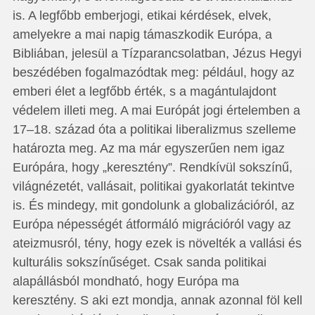
is. A legfőbb emberjogi, etikai kérdések, elvek,
amelyekre a mai napig támaszkodik Európa, a
Bibliában, jelesül a Tízparancsolatban, Jézus Hegyi
beszédében fogalmazódtak meg: például, hogy az
emberi élet a legfőbb érték, s a magántulajdont
védelem illeti meg. A mai Európát jogi értelemben a
17–18. század óta a politikai liberalizmus szelleme
határozta meg. Az ma már egyszerűen nem igaz
Európára, hogy „keresztény”. Rendkívül sokszínű,
világné­­ze­tét, vallásait, politikai gyakorlatát tekintve
is. És mindegy, mit gondolunk a globalizációról, az
Európa népességét át­­for­­máló migrációról vagy az
ateizmusról, tény, hogy ezek is növelték a vallási és
kulturális sokszínűséget. Csak sanda politikai
alapállásból mondható, hogy Európa ma
keresztény. S aki ezt mondja, annak azonnal föl kell