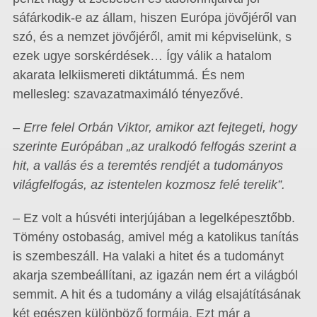
sáfárkodik-e az állam, hiszen Európa jövőjéről van
szó, és a nemzet jövőjéről, amit mi képviselünk, s
ezek ugye sorskérdések… Így válik a hatalom
akarata lelkiismereti diktátummá. És nem
mellesleg: szavazatmaximáló tényezővé.
– Erre felel Orbán Viktor, amikor azt fejtegeti, hogy
szerinte Európában „az uralkodó felfogás szerint a
hit, a vallás és a teremtés rendjét a tudományos
világfelfogás, az istentelen kozmosz felé terelik”.
– Ez volt a húsvéti interjújában a legelképesztőbb.
Tömény ostobaság, amivel még a katolikus tanítás
is szembeszáll. Ha valaki a hitet és a tudományt
akarja szembeállítani, az igazán nem ért a világból
semmit. A hit és a tudomány a világ elsajátításának
két egészen különböző formája. Ezt már a