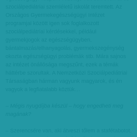
szociálpediátriai szemléletű iskolát teremtett. Az
Országos Gyermekegészségügyi Intézet
programjai között igen sok foglalkozott
szociálpediátriai kérdésekkel, például
gyermekjogok az egészségügyben,
bántalmazás/elhanyagolás, gyermekszegénység
okozta egészségügyi problémák stb. Mára sajnos
az intézet önállósága megszűnt, ezek a témák
háttérbe szorultak. A Nemzetközi Szociálpediátriai
Társaságban hárman vagyunk magyarok, és én
vagyok a legfiatalabb köztük…
– Mégis nyugdíjba készül – hogy engedheti meg
magának?
– Szerencsére van, aki átveszi tőlem a stafétabotot.