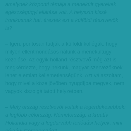
amelynek központi témája a menekült gyerekek
egészségügyi ellátása volt. A helyszín kissé
ironikusnak hat, érezték ezt a külföldi résztvevők
is?
– Igen, pontosan tudják a külföldi kollégák, hogy
milyen ellentmondásos nálunk a menekültügy
kezelése. Az egyik holland résztvevő még azt is
megkérdezte, hogy nekünk, magyar szervezőknek
lehet-e emiatt kellemetlenségünk. Azt válaszoltam,
hogy mivel a közeljövőben nyugdíjba megyek, nem
vagyok kiszolgáltatott helyzetben.
– Mely ország résztvevői voltak a legérdekesebbek:
a legfőbb célország, Németország, a kreatív
Hollandia vagy a legdurvább torlódási helyek, mint
például Görögország?