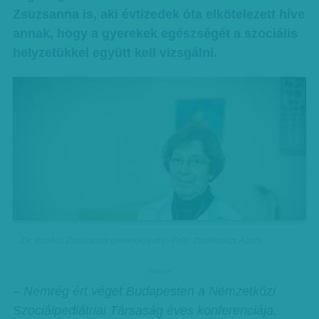
Zsuzsanna is, aki évtizedek óta elkötelezett híve
annak, hogy a gyerekek egészségét a szociális
helyzetükkel együtt kell vizsgálni.
Dr. Kovács Zsuzsanna gyermekorvos - Fotó: Draskovics Ádám
hirdetes
– Nemrég ért véget Budapesten a Nemzetközi
Szociálpediátriai Társaság éves konferenciája,