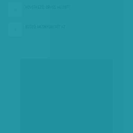
KÖVETKEZŐ:
ORVOS HELYETT…
ELŐZŐ:
MEGNYOMORÍT AZ…
társadalmi célú hirdetés