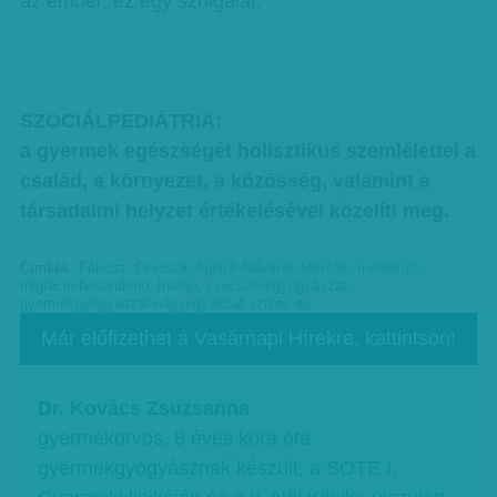
az ember, ez egy szolgálat.
SZOCIÁLPEDIÁTRIA:
a gyermek egészségét holisztikus szemlélettel a
család, a környezet, a közösség, valamint a
társadalmi helyzet értékelésével közelíti meg.
Címkék:
Fókusz
,
Orvosok-Ápolók-Nővérek-Mentők
,
menekült-
migráció-bevándorló
,
Interjú
,
csecsemőgyógyászat-
gyermekgyógyászat-nőgyógyászat-szülés-eü
Már előfizethet a Vasárnapi Hírekre, kattintson!
Dr. Kovács Zsuzsanna
gyermekorvos, 8 éves kora óta
gyermekgyógyásznak készült, a SOTE I.