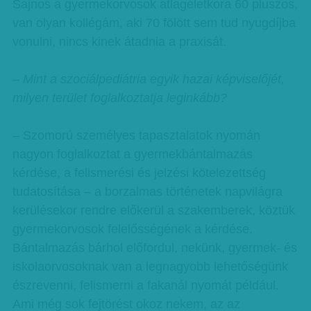
Sajnos a gyermekorvosok átlagéletkora 60 pluszos,
van olyan kollégám, aki 70 fölött sem tud nyugdíjba
vonulni, nincs kinek átadnia a praxisát.
– Mint a szociálpediátria egyik hazai képviselőjét,
milyen terület foglalkoztatja leginkább?
– Szomorú személyes tapasztalatok nyomán
nagyon foglalkoztat a gyermekbántalmazás
kérdése, a felismerési és jelzési kötelezettség
tudatosítása – a borzalmas történetek napvilágra
kerülésekor rendre előkerül a szakemberek, köztük
gyermekorvosok felelősségének a kérdése.
Bántalmazás bárhol előfordul, nekünk, gyermek- és
iskolaorvosoknak van a legnagyobb lehetőségünk
észrevenni, felismerni a fakanál nyomát például.
Ami még sok fejtörést okoz nekem, az az