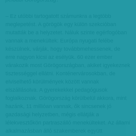
– Ez utóbbi tartogatott számunkra a legtöbb
meglepetést. A görögök egy külön szekcióban
mutatták be a helyzetet. Náluk szinte egérfogóban
vannak a menekültek: Európa nyugati felébe
készülnek, várják, hogy továbbmehessenek, de
erre nagyon kicsi az esélyük. 60 ezer ember
várakozik most Görögországban, akiket igyekeznek
tisztességgel ellátni. Konténervárosokban, de
elviselhető körülmények között vannak
elszállásolva. A gyerekekkel pedagógusok
foglalkoznak. Görögország körülbelül akkora, mint
hazánk, 11 millióan vannak, ők sincsenek jó
gazdasági helyzetben, mégis ellátják a
lélekvesztőkön partraszálló menekülteket. Az állami
alkalmazásban álló szakemberek együtt