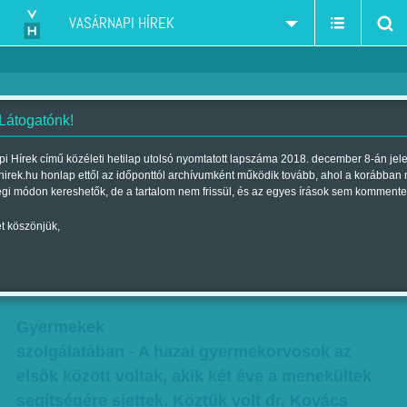
VASÁRNAPI HÍREK
 Látogatónk!
A hazai gyermekorvosok az
i Hírek című közéleti hetilap utolsó nyomtatott lapszáma 2018. december 8-án jel
hirek.hu honlap ettől az időponttól archívumként működik tovább, ahol a korábban
elsők között voltak, akik két éve
égi módon kereshetők, de a tartalom nem frissül, és az egyes írások sem kommente
a menekültek segítségére
t köszönjük,
siettek
Szerző:
Kertész Anna
| Megjelent a 2017. október 14.-i lapszámban
Gyermekek
szolgálatában - A hazai gyermekorvosok az
elsők között voltak, akik két éve a menekültek
segítségére siettek. Köztük volt dr. Kovács