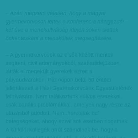
– Azért mégsem véletlen, hogy a magyar
gyermekorvosok lettek a konferencia házigazdái –
két éve a menekültválság idején sokan siettek
önkéntesként a menekültek megsegítésére.
– A gyermekorvosok az elsők között mentek
segíteni, civil adományokból, szabadidejükben
látták el menekült gyerekek ezreit a
pályaudvarokon. Pár napon belül 50 ember
jelentkezett a Házi Gyermekorvosok Egyesületének
felhívására. Nem találkoztunk súlyos esetekkel,
csak banális problémákkal, amelyek nagy része az
utazásból adódott. Nem „hurcoltak be”
betegségeket, ahogy azzal sok esetben riogatnak.
A külföldi kollégák arról számolnak be, hogy a