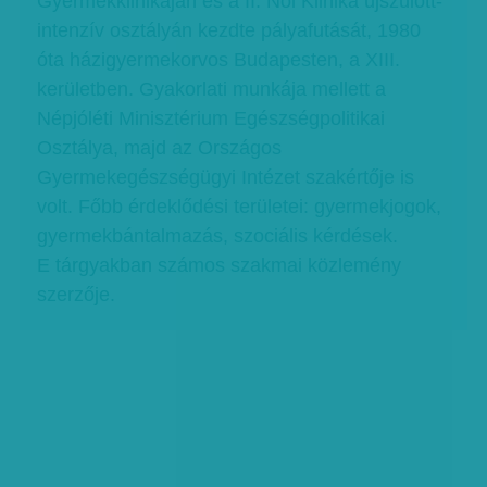
Gyermekklinikáján és a II. Női Klinika újszülött-
intenzív osztályán kezdte pályafutását, 1980
óta házigyermekorvos Budapesten, a XIII.
kerületben. Gyakorlati munkája mellett a
Népjóléti Minisztérium Egészségpolitikai
Osztálya, majd az Országos
Gyermekegészségügyi Intézet szakértője is
volt. Főbb érdeklődési területei: gyermekjogok,
gyermekbántalmazás, szociális kérdések.
E tárgyakban számos szakmai közlemény
szerzője.