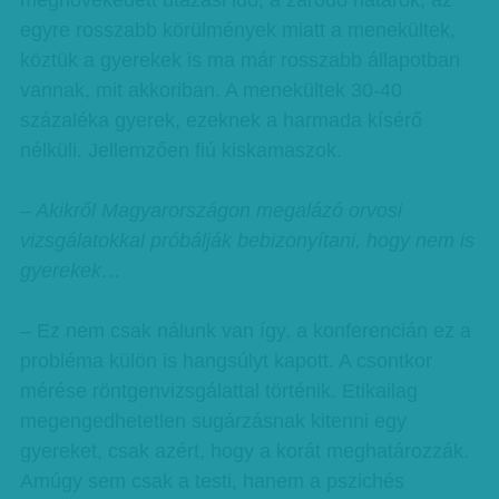
megnövekedett utazási idő, a záródó határok, az
egyre rosszabb körülmények miatt a menekültek,
köztük a gyerekek is ma már rosszabb állapotban
vannak, mit akkoriban. A menekültek 30-40
százaléka gyerek, ezeknek a harmada kísérő
nélküli. Jellemzően fiú kiskamaszok.
– Akikről Magyarországon megalázó orvosi
vizsgálatokkal próbálják bebizonyítani, hogy nem is
gyerekek…
– Ez nem csak nálunk van így, a konferencián ez a
probléma külön is hangsúlyt kapott. A csontkor
mérése röntgenvizsgálattal történik. Etikailag
megengedhetetlen sugárzásnak kitenni egy
gyereket, csak azért, hogy a korát meghatározzák.
Amúgy sem csak a testi, hanem a pszichés