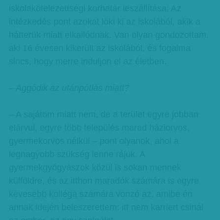
iskolakötelezettségi korhatár leszállítása. Az
intézkedés pont azokat löki ki az iskolából, akik a
hátterük miatt elkallódnak. Van olyan gondozottam,
aki 16 évesen kikerült az iskolából, és fogalma
sincs, hogy merre induljon el az életben.
– Aggódik az utánpótlás miatt?
– A sajátom miatt nem, de a terület egyre jobban
elárvul, egyre több település marad háziorvos,
gyermekorvos nélkül – pont olyanok, ahol a
legnagyobb szükség lenne rájuk. A
gyermekgyógyászok közül is sokan mennek
külföldre, és az itthon maradók számára is egyre
kevesebb kolléga számára vonzó az, amibe én
annak idején beleszerettem: itt nem karriert csinál