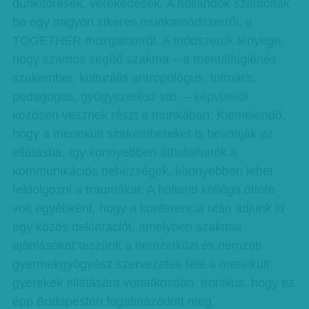
dühkitörések, verekedések. A hollandok számoltak
be egy nagyon sikeres munkamódszerről, a
TOGETHER mozgalomról. A módszerük lényege,
hogy számos segítő szakma – a mentálhigiénés
szakember, kulturális antropológus, tolmács,
pedagógus, gyógyszerész stb. – képviselői
közösen vesznek részt a munkában. Kiemelendő,
hogy a menekült szakembereket is bevonják az
ellátásba, így könnyebben áthidalhatók a
kommunikációs nehézségek, könnyebben lehet
feldolgozni a traumákat. A holland kolléga ötlete
volt egyébként, hogy a konferencia után adjunk ki
egy közös deklarációt, amelyben szakmai
ajánlásokat teszünk a nemzetközi és nemzeti
gyermekgyógyász szervezetek felé a menekült
gyerekek ellátására vonatkozóan. Ironikus, hogy ez
épp Budapesten fogalmazódott meg.