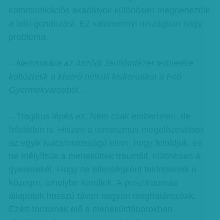
kommunikációs akadályok különösen megnehezítik
a lelki gondozást. Ez valamennyi országban nagy
probléma.
– Nemsokára az Aszódi Javítóintézet területére
költöztetik a kísérő nélküli kiskorúakat a Fóti
Gyermekvárosból…
– Tragikus lépés ez. Nem csak embertelen, de
felelőtlen is. Hiszen a terrorizmus megelőzésében
az egyik kulcsfontosságú elem, hogy feloldjuk, és
ne mélyítsük a menekültek traumáit, különösen a
gyerekekét. Hogy ne ellenségként tekintsenek a
közegre, amelybe kerültek. A poszttraumás
állapotok hosszú távon nagyon meghatározóak.
Ezért fordulnak elő a menekülttáborokban