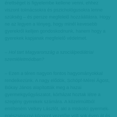
érettséget is figyelembe kellene venni, ehhez
viszont tolmácsokra és pszichológusokra lenne
szükség – és persze megfelelő hozzáállásra. Hogy
ne az legyen a lényeg, hogy minél kevesebb
gyerekről kelljen gondoskodnunk, hanem hogy a
gyerekek kapjanak megfelelő védelmet.
– Hol tart Magyarország a szociálpediátriai
szemléletmódban?
– Ezen a téren nagyon fontos hagyományokkal
rendelkezünk. A nagy elődök, Schöpf-Mérei Ágost,
Bókay János alapították meg a hazai
gyermekgyógyászatot, kórházat hoztak létre a
szegény gyerekek számára. A közelmúltból
említeném Velkey Lászlót, aki a miskolci gyermek-
egészségügyi központ vezetője volt sok éven át és