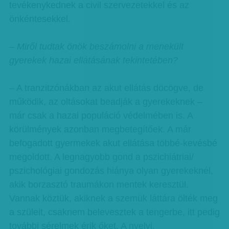
tevékenykednek a civil szervezetekkel és az
önkéntesekkel.
– Miről tudtak önök beszámolni a menekült
gyerekek hazai ellátásának tekintetében?
– A tranzitzónákban az akut ellátás döcögve, de
működik, az oltásokat beadják a gyerekeknek –
már csak a hazai populáció védelmében is. A
körülmények azonban megbetegítőek. A már
befogadott gyermekek akut ellátása többé-kevésbé
megoldott. A legnagyobb gond a pszichiátriai/
pszichológiai gondozás hiánya olyan gyerekeknél,
akik borzasztó traumákon mentek keresztül.
Vannak köztük, akiknek a szemük láttára ölték meg
a szüleit, csaknem belevesztek a tengerbe, itt pedig
további sérelmek érik őket. A nyelvi,