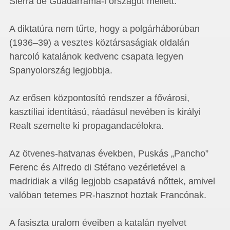
Sierra de Guadarrama-i országút mellett.
A diktatúra nem tűrte, hogy a polgárháborúban
(1936–39) a vesztes köztársaságiak oldalán
harcoló katalánok kedvenc csapata legyen
Spanyolország legjobbja.
Az erősen központosító rendszer a fővárosi,
kasztíliai identitású, ráadásul nevében is királyi
Realt szemelte ki propagandacélokra.
Az ötvenes-hatvanas években, Puskás „Pancho”
Ferenc és Alfredo di Stéfano vezérletével a
madridiak a világ legjobb csapatává nőttek, amivel
valóban tetemes PR-hasznot hoztak Francónak.
A fasiszta uralom éveiben a katalán nyelvet