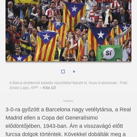
A Barca-drukkerek katalán zászlókkal fejezik ki, hova is tartoznak - Fotó:
Josep Lago, AFP
-
– Kép 1/2
hirdetes
3-0-ra győzött a Barcelona nagy vetélytársa, a Real
Madrid ellen a Copa del Generalísimo
elődöntőjében, 1943-ban. Ám a visszavágó előtt
furcsa dolgok történtek. Kövekkel dobálták meg a