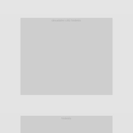
társadalmi célú hirdetés
hirdetés