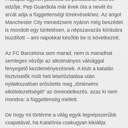
edzője, Pep Guardiola már évek óta a nevét és
arcát adja a függetlenségi törekvésekhez. Az angol
Manchester City menedzsere nyáron még beszédet
is mondott egy tüntetésen, a népszavazás kiírására
buzdított – ami napokkal később be is következett.
Az FC Barcelona sem marad, nem is maradhat
semleges nézője az alkotmányos válsággal
fenyegető kezdeményezésnek. A klub a katalán
tisztviselők múlt heti letartóztatása után
nyilatkozatban erősítette meg „történelmi
elkötelezettségét” az önrendelkezés, azaz ki nem
mondva: a függetlenség mellett.
De hogy mi történne a világ egyik legnépszerűbb
csapatával, ha Katalónia csakugyan kikiáltja