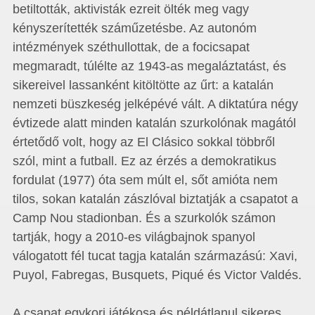
betiltották, aktivisták ezreit ölték meg vagy
kényszerítették száműzetésbe. Az autonóm
intézmények széthullottak, de a focicsapat
megmaradt, túlélte az 1943-as megaláztatást, és
sikereivel lassanként kitöltötte az űrt: a katalán
nemzeti büszkeség jelképévé vált. A diktatúra négy
évtizede alatt minden katalán szurkolónak magától
értetődő volt, hogy az El Clásico sokkal többről
szól, mint a futball. Ez az érzés a demokratikus
fordulat (1977) óta sem múlt el, sőt amióta nem
tilos, sokan katalán zászlóval biztatják a csapatot a
Camp Nou stadionban. És a szurkolók számon
tartják, hogy a 2010-es világbajnok spanyol
válogatott fél tucat tagja katalán származású: Xavi,
Puyol, Fabregas, Busquets, Piqué és Victor Valdés.
A csapat egykori játékosa és példátlanul sikeres