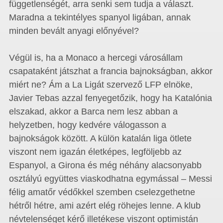
függetlenségét, arra senki sem tudja a választ.
Maradna a tekintélyes spanyol ligában, annak
minden bevált anyagi előnyével?
Végül is, ha a Monaco a hercegi városállam
csapataként játszhat a francia bajnokságban, akkor
miért ne? Ám a La Ligát szervező LFP elnöke,
Javier Tebas azzal fenyegetőzik, hogy ha Katalónia
elszakad, akkor a Barca nem lesz abban a
helyzetben, hogy kedvére válogasson a
bajnokságok között. A külön katalán liga ötlete
viszont nem igazán életképes, legföljebb az
Espanyol, a Girona és még néhány alacsonyabb
osztályú együttes viaskodhatna egymással – Messi
félig amatőr védőkkel szemben cselezgethetne
hétről hétre, ami azért elég röhejes lenne. A klub
névtelenséget kérő illetékese viszont optimistán