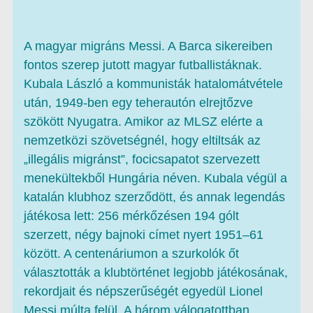
A magyar migráns Messi. A Barca sikereiben
fontos szerep jutott magyar futballistáknak.
Kubala László a kommunisták hatalomátvétele
után, 1949-ben egy teherautón elrejtőzve
szökött Nyugatra. Amikor az MLSZ elérte a
nemzetközi szövetségnél, hogy eltiltsák az
„illegális migránst”, focicsapatot szervezett
menekültekből Hungária néven. Kubala végül a
katalán klubhoz szerződött, és annak legendás
játékosa lett: 256 mérkőzésen 194 gólt
szerzett, négy bajnoki címet nyert 1951–61
között. A centenáriumon a szurkolók őt
választották a klubtörténet legjobb játékosának,
rekordjait és népszerűségét egyedül Lionel
Messi múlta felül. A három válogatottban