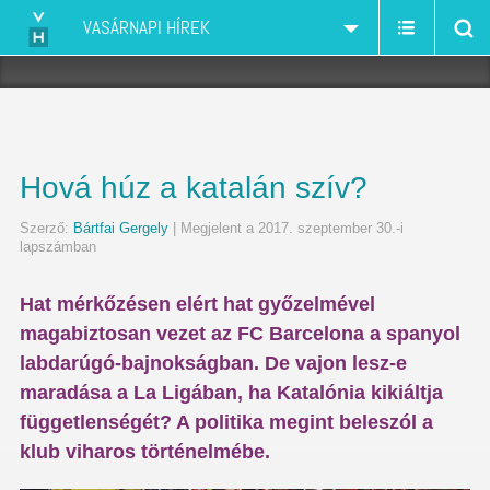
VASÁRNAPI HÍREK
Hová húz a katalán szív?
Szerző:
Bártfai Gergely
| Megjelent a 2017. szeptember 30.-i
lapszámban
Hat mérkőzésen elért hat győzelmével
magabiztosan vezet az FC Barcelona a spanyol
labdarúgó-bajnokságban. De vajon lesz-e
maradása a La Ligában, ha Katalónia kikiáltja
függetlenségét? A politika megint beleszól a
klub viharos történelmébe.