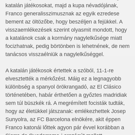
katalán játékosokat, majd a kupa névadójának,
Franco generalisszimusznak az egyik ezredese
bement az öltözőbe, hogy beszéljen a fejükkel. A
visszaemlékezések szerint olyasmit mondott, hogy
a katalánok csak a kormány nagylelkűsége miatt
focizhatnak, pedig börtönben is lehetnének, de nem
tanácsos visszaélniük a nagylelkűséggel.
A katalán játékosok értettek a szóból, 11-1-re
elvesztették a mérkőzést. Máig ez a legnagyobb
különbség a spanyol örökrangadó, az El Clásico
történetében, habár érthetően a győztes madridiak
sem túl büszkék rá. A megrémített focisták tudták,
hogy az életükkel játszanak: emlékezhettek Josep
Sunyolra, az FC Barcelona elnökére, akit éppen
Franco katonái lőttek agyon pár évvel korábban a