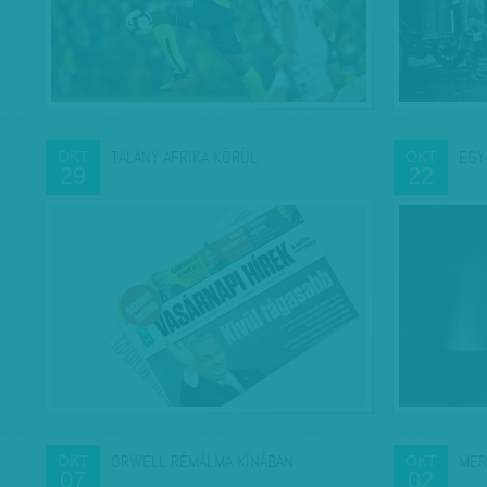
TALÁNY AFRIKA KÖRÜL
EGY
OKT
OKT
29
22
ORWELL RÉMÁLMA KÍNÁBAN
MER
OKT
OKT
07
02