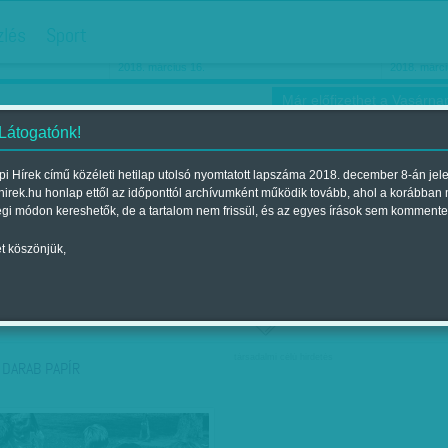
hirdetés
zlés
Sport
Ha még egyszer nyolcvanéves…
Barbie-h
2018. március 16.
2018. márci
Már előfizethet a Vasárnap
 Látogatónk!
i Hírek című közéleti hetilap utolsó nyomtatott lapszáma 2018. december 8-án jel
hirek.hu honlap ettől az időponttól archívumként működik tovább, ahol a korábban
ókusz
Szerintem
Ízlés
Sport
égi módon kereshetők, de a tartalom nem frissül, és az egyes írások sem kommente
t köszönjük,
ző szerint
Címke szerint
társadalmi célú hirdetés
 DARAB PAPÍR