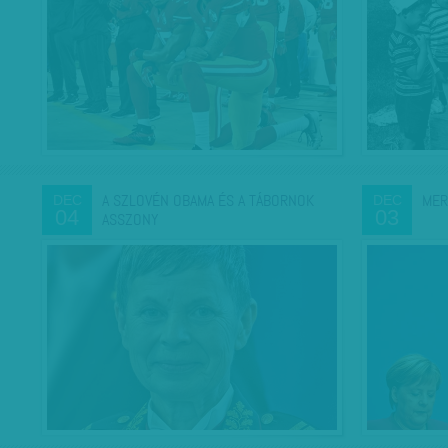
A SZLOVÉN OBAMA ÉS A TÁBORNOK
MER
DEC
DEC
04
03
ASSZONY