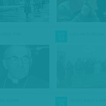
 CSÉSZE TITOK
A SZULTÁN ÉS ORSZÁGA
OKT
13
KEL ALKONYA
FÖLFELÉ BUKOTT A KÉM
SZEP
25