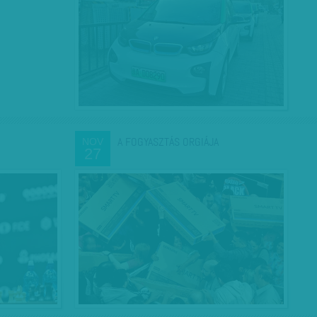
A FOGYASZTÁS ORGIÁJA
NOV
27