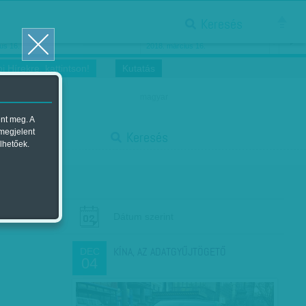
Keresés
ősnők nőnapra
Megtáncoltatott Oscar-szobor
us 16.
2018. március 16.
i Hírekre, kattintson!
Kutatás
magyar
ent meg. A
start
 megjelent
Keresés
lhetőek.
stop
Dátum szerint
KÍNA, AZ ADATGYŰJTÖGETŐ
DEC
04