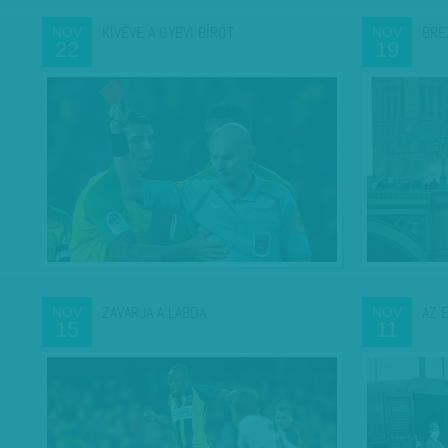
KIVÉVE A GYEVI BÍRÓT
BRE
NOV
NOV
22
19
ZAVARJA A LABDA
AZ 
NOV
NOV
15
11