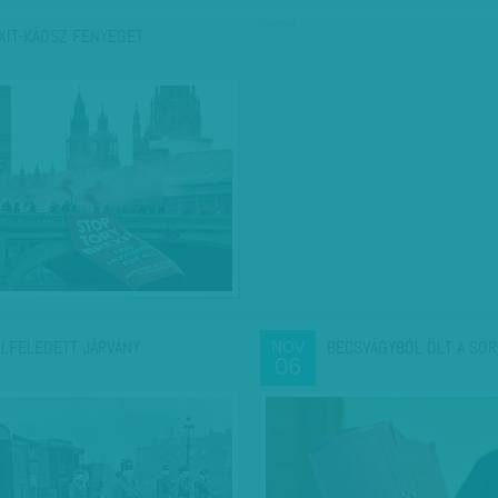
hirdetés
XIT-KÁOSZ FENYEGET
ELFELEDETT JÁRVÁNY
BECSVÁGYBÓL ÖLT A SO
NOV
06