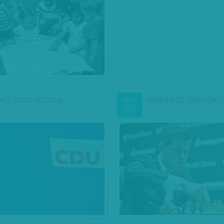
KEL LASSÚ BÚCSÚJA
KEMÉNYEDŐ SAKKDÖNTŐ
NOV
29