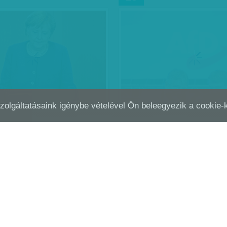
Szolgáltatásaink igénybe vételével Ön beleegyezik a cookie
NTVÁZAK A SZEKRÉNYBEN
ÍGY KEZDENEK ŐK
SZEP
08