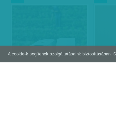
A cookie-k segítenek szolgáltatásaink biztosításában. 
HOMOKOT A SIVATAGBA
CSO
SZEP
SZEP
10
09