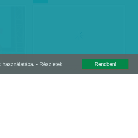
-k használatába.
- Részletek
Rendben!
MINDIG VAN SEGÍTSÉG
AUG
27
Aurelia úgy érezte, elviselhetetlen
szenvedés az élete. Pszichiátriai
betegségeire hivatkozva 29 évesen a
„kegyes halált” választotta, mert a holland
törvények elismerik az eutanázia…
Bártfai Gergely
| 2018. augusztus 27.