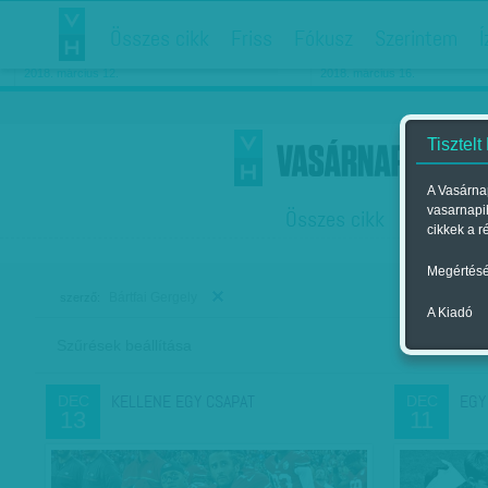
Összes cikk
Friss
Fókusz
Szerintem
Í
Chipekkel a rák ellen
Párkapcsolati matiné
2018. március 12.
2018. március 16.
Tisztelt
A Vasárnap
vasarnapi
Összes cikk
Friss
F
cikkek a r
Megértésé
Bártfai Gergely
szerző:
A Kiadó
Szűrések beállítása
Szer
KELLENE EGY CSAPAT
EGY
DEC
DEC
13
11