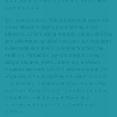
volna feladni az amerikai Fabiano Caruana elleni
párosmérkőzést.
Így viszont a szeme fölött sebtapasszal ugyan, de
4-4-es állásról folytatni tudta a kihívója elleni
párharcot. A finálé addigi menetén Carlsen sérülése
sem változtatott, az előző nyolc partihoz hasonlóan
a kilencedik és a tizedik is remivel fejeződött be.
Pedig a 9. fordulóban úgy tűnt, megtörik a jég. A
világos bábukkal játszó Carlsen a 9. lépésben
meglepte ellenfelét, kedvező helyzetbe került, ám
végül mégsem tudta győzelemre váltani az előnyt.
„Úgy éreztem, kényelmes előnyöm van, de aztán
elszúrtam. Gyenge voltam” – mondta a mérkőzés
után látható csalódottsággal. Ugyanakkor
elismerte, nem a fejét ért ütés zavarta meg a
játékban.