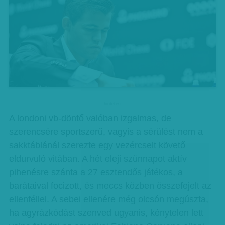
hirdetes
A londoni vb-döntő valóban izgalmas, de
szerencsére sportszerű, vagyis a sérülést nem a
sakktáblánál szerezte egy vezércselt követő
eldurvuló vitában. A hét eleji szünnapot aktív
pihenésre szánta a 27 esztendős játékos, a
barátaival focizott, és meccs közben összefejelt az
ellenféllel. A sebei ellenére még olcsón megúszta,
ha agyrázkódást szenved ugyanis, kénytelen lett