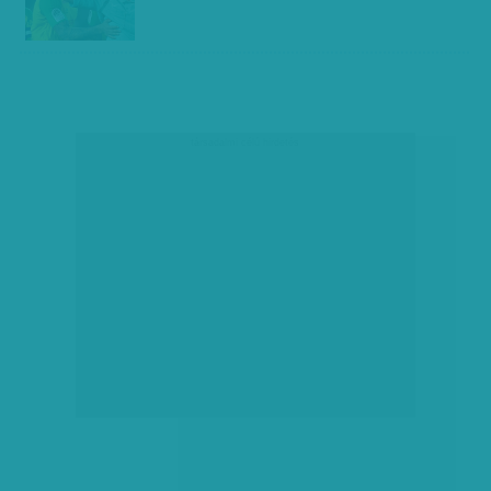
társadalmi célú hirdetés