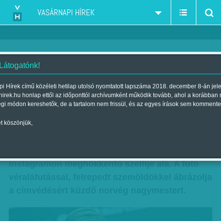
VASÁRNAPI HÍREK
 Látogatónk!
Keményedő sakkdöntő
i Hírek című közéleti hetilap utolsó nyomtatott lapszáma 2018. december 8-án jel
hirek.hu honlap ettől az időponttól archívumként működik tovább, ahol a korábban
Szerző:
Bártfai Gergely
| Megjelent a 2018. november 23.-i
égi módon kereshetők, de a tartalom nem frissül, és az egyes írások sem kommente
lapszámban
t köszönjük,
„Egyre hevesebb a meccs” – írta a héten
Magnus Carlsen sakkvilágbajnok az
Instagramon meghökkentő szelfije alá. A fotó
véraláfutással, felrepedt szemöldökkel ábrázolja
a címvédésért küzdő norvég nagymestert.