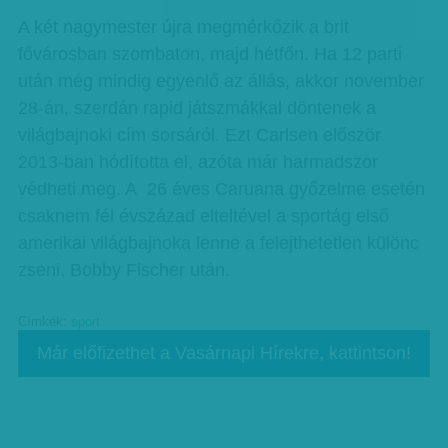
A két nagymester újra megmérkőzik a brit
fővárosban szombaton, majd hétfőn. Ha 12 parti
után még mindig egyenlő az állás, akkor november
28-án, szerdán rapid játszmákkal döntenek a
világbajnoki cím sorsáról. Ezt Carlsen először
2013-ban hódította el, azóta már harmadszor
védheti meg. A 26 éves Caruana győzelme esetén
csaknem fél évszázad elteltével a sportág első
amerikai világbajnoka lenne a felejthetetlen különc
zseni, Bobby Fischer után.
Címkék:
sport
Már előfizethet a Vasárnapi Hírekre, kattintson!