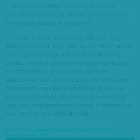
– Pedig a kinevezettek azt mondják, kortárs
szerzők aktuális drámáit akarják bemutatni. Ön is
írhatna akár darabot Gyurcsányról.
– Viccnek is rossz. Amikor meghallottam, hogy
ezek oda beteszik a lábukat, úgy döntöttem, ezt én
nem szeretném megvárni. Addigra letiltatom a
színház repertoárján most is szereplő darabomat,
és visszaveszem azt a másikat, amelynek
tavasszal lett volna a bemutatója. Mert noha nem
feltételezem, hogy igényt tartanának rá, de nem
szeretném, ha olyan helyzetbe kerülnének, hogy
akár csak megfontolhassák, kérnek-e belőlem vagy
sem. Mert én nem kérek őbelőlük.
Címkék:
Raúl
,
színház-Teátrum rovat
,
cigányság
,
közmunka-
közfoglalkoztatás
,
Raúl