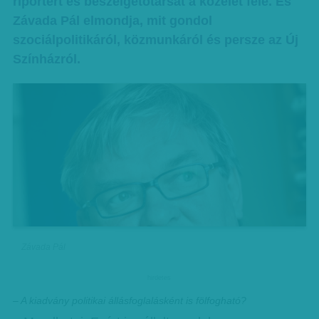
riportert és beszélgetőtársát a közélet felé. És
Závada Pál elmondja, mit gondol
szociálpolitikáról, közmunkáról és persze az Új
Színházról.
Závada Pál
hirdetes
– A kiadvány politikai állásfoglalásként is fölfogható?