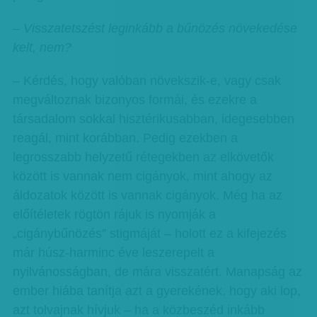
– Visszatetszést leginkább a bűnözés növekedése
kelt, nem?
– Kérdés, hogy valóban növekszik-e, vagy csak
megváltoznak bizonyos formái, és ezekre a
társadalom sokkal hisztérikusabban, idegesebben
reagál, mint korábban. Pedig ezekben a
legrosszabb helyzetű rétegekben az elkövetők
között is vannak nem cigányok, mint ahogy az
áldozatok között is vannak cigányok. Még ha az
előítéletek rögtön rájuk is nyomják a
„cigánybűnözés” stigmáját – holott ez a kifejezés
már húsz-harminc éve leszerepelt a
nyilvánosságban, de mára visszatért. Manapság az
ember hiába tanítja azt a gyerekének, hogy aki lop,
azt tolvajnak hívjuk – ha a közbeszéd inkább