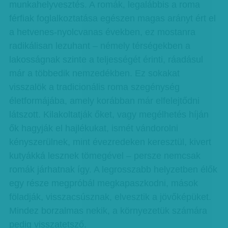
munkahelyvesztés. A romák, legalábbis a roma
férfiak foglalkoztatása egészen magas arányt ért el
a hetvenes-nyolcvanas években, ez mostanra
radikálisan lezuhant – némely térségekben a
lakosságnak szinte a teljességét érinti, ráadásul
már a többedik nemzedékben. Ez sokakat
visszalök a tradicionális roma szegénység
életformájába, amely korábban már elfelejtődni
látszott. Kilakoltatják őket, vagy megélhetés híján
ők hagyják el hajlékukat, ismét vándorolni
kényszerülnek, mint évezredeken keresztül, kivert
kutyákká lesznek tömegével – persze nemcsak
romák járhatnak így. A legrosszabb helyzetben élők
egy része megpróbál megkapaszkodni, mások
föladják, visszacsúsznak, elvesztik a jövőképüket.
Mindez borzalmas nekik, a környezetük számára
pedig visszatetsző.