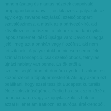
hanem ásatag és alantas nézetek csapnivaló
propagandairománya –, és kik azok a pályázók: az
egyik egy zavaros észjárású, szélsőjobbpárti
szavalószínész, a másik az a pártvezér-író, aki
következetes antiszemita, akinek a hajdani nyilas
lapok szellemét idéző újságja van: Dávid-csillaggal
jelöli meg azt a bankárt vagy filozófust, aki nem
tetszik neki. A pályázatukban nincsen semmiféle
színházi koncepció, csak szélsőjobbos, félnyilas,
újnáci hablaty van benne. És ők ettől a
szellemiségtől áthatott dumára nyertek bizalmat és
közpénzeket a főpolgármestertől. Aki úgy akarja ezt
beállítani, hogy ezzel tesz jót Budapest kulturális
élete sokszínűségének. Pedig ha a sok szín közé a
neonáci-barna vagy az újnyilas-zöld is belefér,
azzal ki lehet ám iratkozni az európai értékrendből.