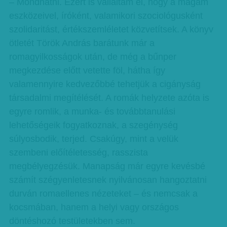
– Mondhatni. Ezért is vállaltam el, hogy a magam
eszközeivel, íróként, valamikori szociológusként
szolidaritást, értékszemléletet közvetítsek. A könyv
ötletét Török András barátunk már a
romagyilkosságok után, de még a bűnper
megkezdése előtt vetette föl, hátha így
valamennyire kedvezőbbé tehetjük a cigányság
társadalmi megítélését. A romák helyzete azóta is
egyre romlik, a munka- és továbbtanulási
lehetőségeik fogyatkoznak, a szegénység
súlyosbodik, terjed. Csakúgy, mint a velük
szembeni előítéletesség, rasszista
megbélyegzésük. Manapság már egyre ke­­vésbé
számít szégyenletesnek nyilvánosan hangoztatni
durván romaellenes nézeteket – és nemcsak a
kocsmában, hanem a helyi vagy országos
döntéshozó testületekben sem.