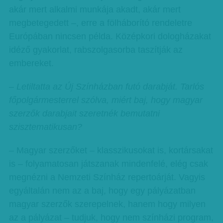
akár mert alkalmi munkája akadt, akár mert
megbetegedett –, erre a fölháborító rendeletre
Európában nincsen példa. Középkori dologházakat
idéző gyakorlat, rabszolgasorba taszítják az
embereket.
– Letiltatta az Új Színházban futó darabját. Tarlós
főpolgármesterrel szólva, miért baj, hogy magyar
szerzők darabjait szeretnék bemutatni
szisztematikusan?
– Magyar szerzőket – klasszikusokat is, kortársakat
is – folyamatosan játszanak mindenfelé, elég csak
megnézni a Nemzeti Színház repertoárját. Vagyis
egyáltalán nem az a baj, hogy egy pályázatban
magyar szerzők szerepelnek, hanem hogy milyen
az a pályázat – tudjuk, hogy nem színházi program,