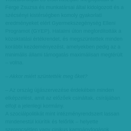
Ferge Zsuzsa és munkatársai által kidolgozott és a
szécsényi kistérségben komoly gyakorlati
eredményeket elért Gyermekszegénység Elleni
Programot (GYEP). Hatalmi úton megfordították a
közoktatási értékrendet, és megszüntettek minden
korábbi kezdeményezést, amelyekben pedig az a
minimális állami támogatás maximálisan megtérült
– volna.
– Akkor miért szüntették meg őket?
– Az ország újjászervezése érdekében minden
elképzelést, amit az előzőek csináltak, csírájában
elfojt a jelenlegi kormány.
A szociálpolitikát mint intézményrendszert lassan
mindenestül kiürítik és felőrlik – helyette
szerencsétlen vagy cinikus kampányfogások