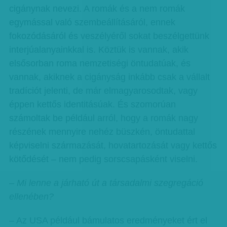
cigánynak nevezi. A romák és a nem romák
egymással való szembeállításáról, ennek
fokozódásáról és veszélyéről sokat beszélgettünk
interjúalanyainkkal is. Köztük is vannak, akik
elsősorban roma nemzetiségi öntudatúak, és
vannak, akiknek a cigányság inkább csak a vállalt
tradíciót jelenti, de már elmagyarosodtak, vagy
éppen kettős identitásúak. És szomorúan
számoltak be például arról, hogy a romák nagy
részének mennyire nehéz büszkén, öntudattal
képviselni származását, hovatartozását vagy kettős
kötődését – nem pedig sorscsapásként viselni.
– Mi lenne a járható út a társadalmi szegregáció
ellenében?
– Az USA például bámulatos eredményeket ért el