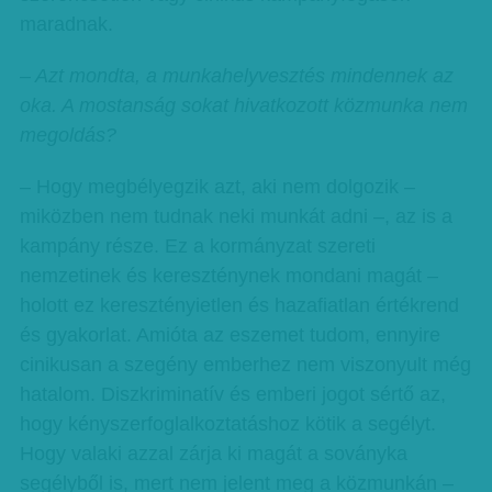
maradnak.
– Azt mondta, a munkahelyvesztés min­­dennek az
oka. A mostanság sokat hivatkozott közmunka nem
megoldás?
– Hogy megbélyegzik azt, aki nem dolgozik –
miközben nem tudnak neki munkát adni –, az is a
kampány része. Ez a kormányzat szereti
nemzetinek és kereszténynek mondani magát –
holott ez keresztényietlen és hazafiatlan értékrend
és gyakorlat. Amióta az eszemet tudom, ennyire
cinikusan a szegény emberhez nem viszonyult még
hatalom. Diszkriminatív és emberi jogot sértő az,
hogy kényszerfoglalkoztatáshoz kötik a segélyt.
Hogy valaki azzal zárja ki magát a soványka
segélyből is, mert nem jelent meg a közmunkán –