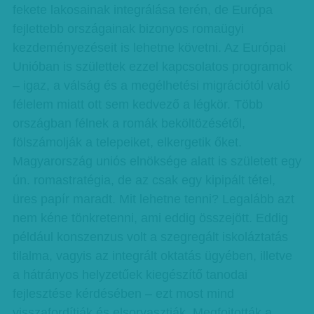
fekete lakosainak integrálása terén, de Európa
fejlettebb országainak bizonyos romaügyi
kezdeményezéseit is lehetne követni. Az Európai
Unióban is születtek ezzel kapcsolatos programok
– igaz, a válság és a megélhetési migrációtól való
félelem miatt ott sem kedvező a légkör. Több
országban félnek a romák beköltözésétől,
fölszámolják a telepeiket, elkergetik őket.
Magyarország uniós elnöksége alatt is született egy
ún. romastratégia, de az csak egy kipipált tétel,
üres papír maradt. Mit lehetne tenni? Legalább azt
nem kéne tönkretenni, ami eddig összejött. Eddig
például konszenzus volt a szegregált iskoláztatás
tilalma, vagyis az integrált oktatás ügyében, illetve
a hátrányos helyzetűek kiegészítő tanodai
fejlesztése kérdésében – ezt most mind
visszafordítják és elsorvasztják. Megfojtották a