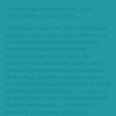
– A könyv mégis a kivételekről szól, sikeres
cigányemberek portréján keresztül…
– Nem tipikus életutak ezek, hiszen száz­ezreknek
tényleg nem sikerül. Nincs is mit csodálkozni ezen,
mert a társadalmi hátránnyal indulók számára
egyre romlanak a klasszikus karrierutak
végigmenetelésének esélyei. Egy kis falu
cigánysorán lakó, sokgyerekes szegény család
tehetséges gyermekének százszor kisebb esélye
van arra, hogy ugyanabba a pozícióba eljusson,
mint egy hasonló képességű nagyvárosi, jól szituált
körülmények között élő fiatalnak. Ez a könyv nem
azt akarja állítani, hogy az itt megmutatott életutak
átlagosak vagy tipikusak – a mi szereplőink
kivételesek. Két válogatási szempontot