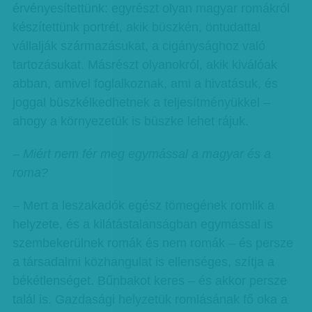
érvényesítettünk: egyrészt olyan magyar romákról
készítettünk portrét, akik büszkén, öntudattal
vállalják származásukat, a cigánysághoz való
tartozásukat. Másrészt olyanokról, akik kiválóak
abban, amivel foglalkoznak, ami a hivatásuk, és
joggal büszkélkedhetnek a teljesítményükkel –
ahogy a környezetük is büszke lehet rájuk.
– Miért nem fér meg egymással a ma­gyar és a
roma?
– Mert a leszakadók egész tömegének romlik a
helyzete, és a kilátástalanságban egymással is
szembekerülnek romák és nem romák – és persze
a társadalmi közhangulat is ellenséges, szítja a
békétlenséget. Bűnbakot keres – és akkor persze
talál is. Gazdasági helyzetük romlásának fő oka a