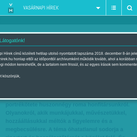
VASÁRNAPI HÍREK
 Látogatónk!
Nem kérek belőlük
i Hírek című közéleti hetilap utolsó nyomtatott lapszáma 2018. december 8-án jel
hirek.hu honlap ettől az időponttól archívumként működik tovább, ahol a korábban
Szerző:
Rácz I. Péter
| Megjelent a 2011. október 16.-i lapszámban
égi módon kereshetők, de a tartalom nem frissül, és az egyes írások sem kommente
t köszönjük,
Egy sor cigány – Huszonnégy mai magyar.
Ezzel a címmel és alcímmel jelent meg Korniss
Péter fotóművész és Závada Pál író közös
portrékötete huszonnégy roma honfitársunkról.
Olyanokról, akik munkájukkal, művészetükkel,
hozzáállásukkal méltók a figyelemre és a
megbecsülésre. A téma óhatatlanul sodorja a