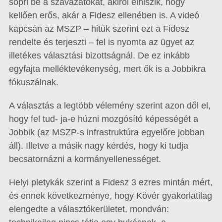
söpri be a szavazatokat, akiről elhiszik, hogy
kellően erős, akár a Fidesz ellenében is. A videó
kapcsán az MSZP – hitük szerint ezt a Fidesz
rendelte és terjeszti – fel is nyomta az ügyet az
illetékes választási bizottságnál. De ez inkább
egyfajta melléktevékenység, mert ők is a Jobbikra
fókuszálnak.
A választás a legtöbb vélemény szerint azon dől el,
hogy fel tud- ja-e húzni mozgósító képességét a
Jobbik (az MSZP-s infrastruktúra egyelőre jobban
áll). Illetve a másik nagy kérdés, hogy ki tudja
becsatornázni a kormányellenességet.
Helyi pletykák szerint a Fidesz 3 ezres mintán mért,
és ennek következménye, hogy Kövér gyakorlatilag
elengedte a választókerületet, mondván: