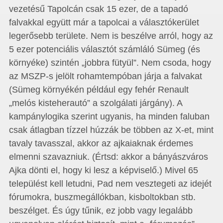
vezetésű Tapolcán csak 15 ezer, de a tapadó
falvakkal együtt már a tapolcai a választókerület
legerősebb területe. Nem is beszélve arról, hogy az
5 ezer potenciális választót számláló Sümeg (és
környéke) szintén „jobbra fütyül”. Nem csoda, hogy
az MSZP-s jelölt rohamtempóban járja a falvakat
(Sümeg környékén például egy fehér Renault
„melós kisteherautó” a szolgálati járgány). A
kampánylogika szerint ugyanis, ha minden faluban
csak átlagban tízzel húzzák be többen az X-et, mint
tavaly tavasszal, akkor az ajkaiaknak érdemes
elmenni szavazniuk. (Értsd: akkor a bányászváros
Ajka dönti el, hogy ki lesz a képviselő.) Mivel 65
települést kell letudni, Pad nem vesztegeti az idejét
fórumokra, buszmegállókban, kisboltokban stb.
beszélget. És úgy tűnik, ez jobb vagy legalább