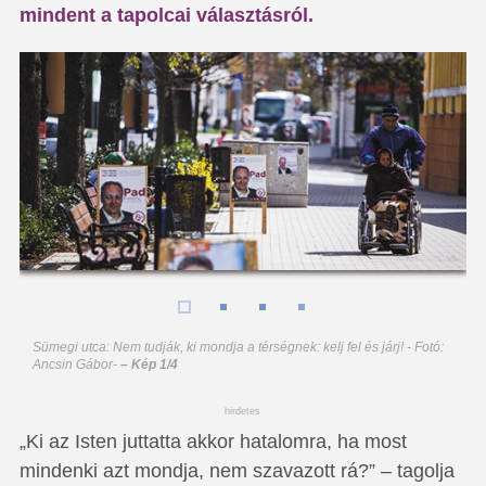
mindent a tapolcai választásról.
Sümegi utca: Nem tudják, ki mondja a térségnek: kelj fel és járj! - Fotó:
Ancsin Gábor
-
– Kép 1/4
hirdetes
„Ki az Isten juttatta akkor hatalomra, ha most
mindenki azt mondja, nem szavazott rá?” – tagolja