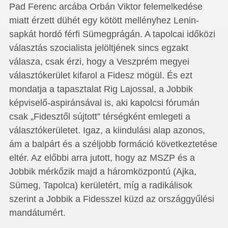
Pad Ferenc arcába Orbán Viktor felemelkedése
miatt érzett dühét egy kötött mellényhez Lenin-
sapkát hordó férfi Sümegprágán. A tapolcai időközi
választás szocialista jelöltjének sincs egzakt
válasza, csak érzi, hogy a Veszprém megyei
választókerület kifarol a Fidesz mögül. És ezt
mondatja a tapasztalat Rig Lajossal, a Jobbik
képviselő-aspiránsával is, aki kapolcsi fórumán
csak „Fidesztől sújtott” térségként emlegeti a
választókerületet. Igaz, a kiindulási alap azonos,
ám a balpárt és a széljobb formáció következtetése
eltér. Az előbbi arra jutott, hogy az MSZP és a
Jobbik mérkőzik majd a háromközpontú (Ajka,
Sümeg, Tapolca) kerületért, míg a radikálisok
szerint a Jobbik a Fidesszel küzd az országgyűlési
mandátumért.