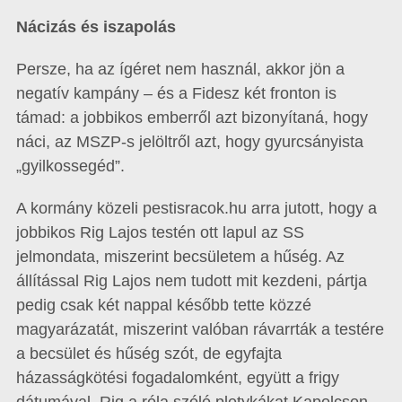
Nácizás és iszapolás
Persze, ha az ígéret nem használ, akkor jön a
negatív kampány – és a Fidesz két fronton is
támad: a jobbikos emberről azt bizonyítaná, hogy
náci, az MSZP-s jelöltről azt, hogy gyurcsányista
„gyilkossegéd”.
A kormány közeli pestisracok.hu arra jutott, hogy a
jobbikos Rig Lajos testén ott lapul az SS
jelmondata, miszerint becsületem a hűség. Az
állítással Rig Lajos nem tudott mit kezdeni, pártja
pedig csak két nappal később tette közzé
magyarázatát, miszerint valóban rávarrták a testére
a becsület és hűség szót, de egyfajta
házasságkötési fogadalomként, együtt a frigy