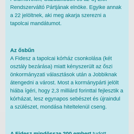
Rendszerváltó Pártjának elnöke. Egyike annak
a 22 jelöltnek, aki meg akarja szerezni a
tapolcai mandátumot.
Az ősbűn
A Fidesz a tapolcai kórház csonkolása (két
osztály bezárása) miatt kényszerült az őszi
önkormányzati választások után a Jobbiknak
átengedni a várost. Most a kormánypárti jelölt
hiába ígéri, hogy 2,3 milliárd forinttal fejlesztik a
kórházat, lesz egynapos sebészet és újraindul
a szülészet, mondása hiteltelenül cseng.
A Fidesz mindössze 200 embert
tudott