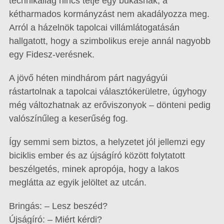
technikailag nincs tétje egy bukásnak, a
kétharmados kormányzást nem akadályozza meg.
Arról a házelnök tapolcai villámlátogatásán
hallgatott, hogy a szimbolikus ereje annál nagyobb
egy Fidesz-verésnek.
A jövő héten mindhárom párt nagyágyúi
rástartolnak a tapolcai választókerületre, úgyhogy
még változhatnak az erőviszonyok – dönteni pedig
valószínűleg a keserűség fog.
Így semmi sem biztos, a helyzetet jól jellemzi egy
biciklis ember és az újságíró között folytatott
beszélgetés, minek apropója, hogy a lakos
meglátta az egyik jelöltet az utcán.
Bringás: – Lesz beszéd?
Újságíró: – Miért kérdi?