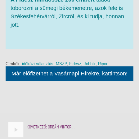
toborozni a sümegi békemenetre, azok fele is
Székesfehérvárról, Zircről, és ki tudja, honnan
jött.
Címkék:
időközi választás
,
MSZP
,
Fidesz
,
Jobbik
,
Riport
Már előfizethet a Vasárnapi Hírekre, kattintson!
KÖVETKEZŐ:
ORBÁN VIKTOR…