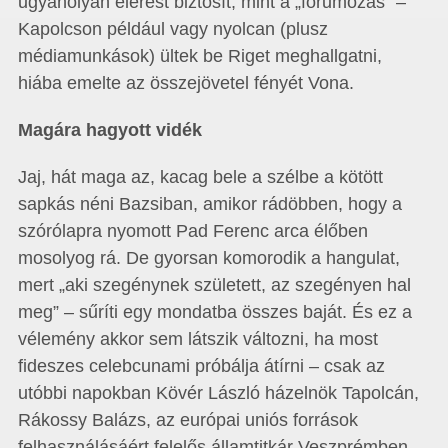
ugyanolyan elérést biztosít, mint a „fórumozás” –
Kapolcson például vagy nyolcan (plusz
médiamunkások) ültek be Riget meghallgatni,
hiába emelte az összejövetel fényét Vona.
Magára hagyott vidék
Jaj, hát maga az, kacag bele a szélbe a kötött
sapkás néni Bazsiban, amikor rádöbben, hogy a
szórólapra nyomott Pad Ferenc arca élőben
mosolyog rá. De gyorsan komorodik a hangulat,
mert „aki szegénynek született, az szegényen hal
meg” – sűríti egy mondatba összes baját. És ez a
vélemény akkor sem látszik változni, ha most
fideszes celebcunami próbálja átírni – csak az
utóbbi napokban Kövér László házelnök Tapolcán,
Rákossy Balázs, az európai uniós források
felhasználásáért felelős államtitkár Veszprémben,