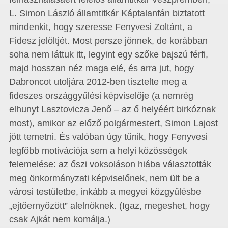
L. Simon László államtitkár Káptalanfán biztatott
mindenkit, hogy szeresse Fenyvesi Zoltánt, a
Fidesz jelöltjét. Most persze jönnek, de korábban
soha nem láttuk itt, legyint egy szőke bajszú férfi,
majd hosszan néz maga elé, és arra jut, hogy
Dabroncot utoljára 2012-ben tisztelte meg a
fideszes országgyűlési képviselője (a nemrég
elhunyt Lasztovicza Jenő – az ő helyéért birkóznak
most), amikor az előző polgármestert, Simon Lajost
jött temetni. És valóban úgy tűnik, hogy Fenyvesi
legfőbb motivációja sem a helyi közösségek
felemelése: az őszi voksoláson hiába választották
meg önkormányzati képviselőnek, nem ült be a
városi testületbe, inkább a megyei közgyűlésbe
„ejtőernyőzött” alelnöknek. (Igaz, megeshet, hogy
csak Ajkát nem komálja.)