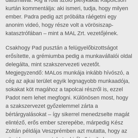
dátumával. Rig a róla szóló pletykákat Kapolcson
kurtán kommentálja: aki ismeri, tudja, hogy milyen
ember. Padra pedig azt próbálta ráégetni egy
anonim videó, hogy része volt a vörösiszap-
katasztrófában – mint a MAL Zrt. vezetőjének.
Csakhogy Pad pusztán a felügyelőbizottságot
erősítette, a grémiumba pedig a munkavállalói oldal
delegálta, mint szakszervezeti vezetőt.
Megjegyzendő: MALos munkája inkább hívószó, a
cég az ajkai terület egyik legnagyobb munkaadója,
sokakat köt magához a tapolcai részről is, ezzel
Padot nem lehet megfogni. Különösen most, hogy
a szakszervezet győzelemmel zárta a
bértárgyalásokat – így sikerrel menedzselte magát
elintéző, erős ember szerepébe, márpedig Kész
Zoltán példája Veszprémben azt mutatta, hogy az