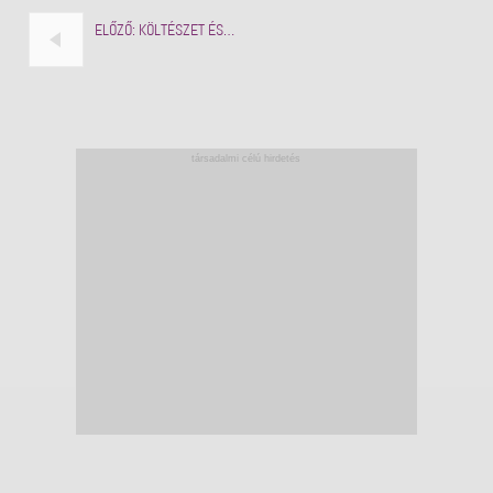
ELŐZŐ:
KÖLTÉSZET ÉS…
társadalmi célú hirdetés