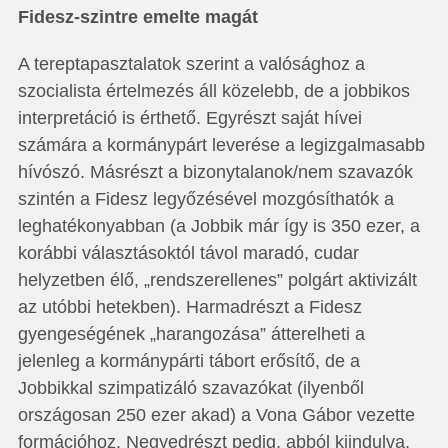
Fidesz-szintre emelte magát
A tereptapasztalatok szerint a valósághoz a
szocialista értelmezés áll közelebb, de a jobbikos
interpretáció is érthető. Egyrészt saját hívei
számára a kormánypárt leverése a legizgalmasabb
hívószó. Másrészt a bizonytalanok/nem szavazók
szintén a Fidesz legyőzésével mozgósíthatók a
leghatékonyabban (a Jobbik már így is 350 ezer, a
korábbi választásoktól távol maradó, cudar
helyzetben élő, „rendszerellenes” polgárt aktivizált
az utóbbi hetekben). Harmadrészt a Fidesz
gyengeségének „harangozása” átterelheti a
jelenleg a kormánypárti tábort erősítő, de a
Jobbikkal szimpatizáló szavazókat (ilyenből
országosan 250 ezer akad) a Vona Gábor vezette
formációhoz. Negyedrészt pedig, abból kiindulva,