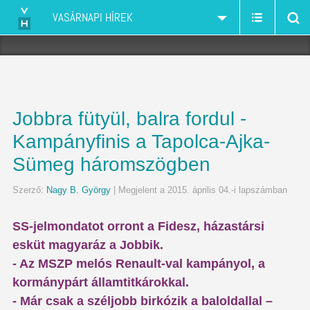
VASÁRNAPI HÍREK
Jobbra fütyül, balra fordul -
Kampányfinis a Tapolca-Ajka-
Sümeg háromszögben
Szerző:
Nagy B. György
| Megjelent a 2015. április 04.-i lapszámban
SS-jelmondatot orront a Fidesz, házastársi
esküt magyaráz a Jobbik.
- Az MSZP melós Renault-val kampányol, a
kormánypárt államtitkárokkal.
- Már csak a széljobb birkózik a baloldallal –