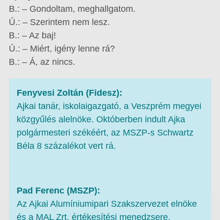
B.: – Gondoltam, meghallgatom.
Ú.: – Szerintem nem lesz.
B.: – Az baj!
Ú.: – Miért, igény lenne rá?
B.: – Á, az nincs.
Fenyvesi Zoltán (Fidesz):
Ajkai tanár, iskolaigazgató, a Veszprém megyei
közgyűlés alelnöke. Októberben indult Ajka
polgármesteri székéért, az MSZP-s Schwartz
Béla 8 százalékot vert rá.
Pad Ferenc (MSZP):
Az Ajkai Alumíniumipari Szakszervezet elnöke
és a MAL Zrt. értékesítési menedzsere.