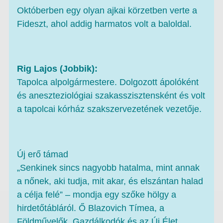
Októberben egy olyan ajkai körzetben verte a
Fideszt, ahol addig harmatos volt a baloldal.
Rig Lajos (Jobbik):
Tapolca alpolgármestere. Dolgozott ápolóként
és aneszteziológiai szakasszisztensként és volt
a tapolcai kórház szakszervezetének vezetője.
Új erő támad
„Senkinek sincs nagyobb hatalma, mint annak
a nőnek, aki tudja, mit akar, és elszántan halad
a célja felé” – mondja egy szőke hölgy a
hirdetőtábláról. Ő Blazovich Tímea, a
Földművelők, Gazdálkodók és az Új Élet