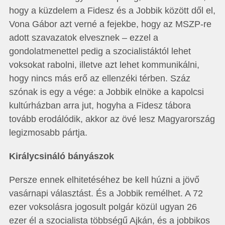
hogy a küzdelem a Fidesz és a Jobbik között dől el,
Vona Gábor azt verné a fejekbe, hogy az MSZP-re
adott szavazatok elvesznek – ezzel a
gondolatmenettel pedig a szocialistáktól lehet
voksokat rabolni, illetve azt lehet kommunikálni,
hogy nincs más erő az ellenzéki térben. Száz
szónak is egy a vége: a Jobbik elnöke a kapolcsi
kultúrházban arra jut, hogyha a Fidesz tábora
tovább erodálódik, akkor az övé lesz Magyarország
legizmosabb pártja.
Királycsináló bányászok
Persze ennek elhitetéséhez be kell húzni a jövő
vasárnapi választást. És a Jobbik remélhet. A 72
ezer voksolásra jogosult polgár közül ugyan 26
ezer él a szocialista többségű Ajkán, és a jobbikos