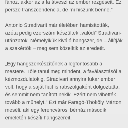
fához, akkor az a fa átveszi az ember rezgéseit. Ez
persze transzcendencia, de mi hiszünk benne.”
Antonio Stradivarit már életében hamisították,
azóta pedig ezerszám készültek „valódi” Stradivari-
utánzatok. Némelyikük kiváló hangszer, de – állítják
a szakértők – meg sem közelítik az eredetit.
„Egy hangszerkészítőnek a legfontosabb a
mestere. Tőle tanul meg mindent, a faválasztásól a
kézmozdulatokig. Stradivari annyira fukar ember
volt, hogy a saját fiait is rabszolgaként dolgoztatta,
és semmit nem tanított nekik. Ezért nem vihették
tovább a műhelyt.” Ezt már Faragó-Thököly Márton
meséli, aki egy ferencvárosi bérház második
emeletén készíti hangszereit.