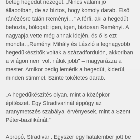
beteg hegedűt nézeget. „Nincs valami jó
állapotban, de az biztos, hogy komoly darab. Első
ránézésre talán Reményi…” A férfi, aki a hegedűt
behozta, bólogat: igen, igen, biztosan Reményi. A
nagyapja vette még annak idején, és ő is ezt
mondta. „Reményi Mihály és László a legnagyobb
hegedűkészítők voltak a századfordulón, akkoriban
a világon nem volt náluk jobb” – magyarázza a
mester. Amikor pedig lemérik a hegedűt, kiderül,
minden stimmel. Szinte tökéletes darab.
„A hegedűkészítés olyan, mint a középkor
építészet. Egy Stradivarinál éppúgy az
aranymetszés szabályai érvényesek, mint a Szent
Péter-bazilikánál.”
Apropó, Stradivari. Egyszer egy fiatalember jött be