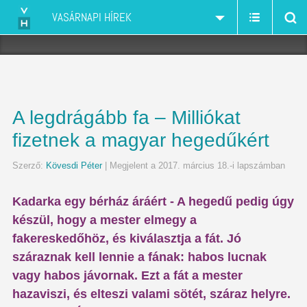
VASÁRNAPI HÍREK
A legdrágább fa – Milliókat
fizetnek a magyar hegedűkért
Szerző:
Kövesdi Péter
| Megjelent a 2017. március 18.-i lapszámban
Kadarka egy bérház áráért - A hegedű pedig úgy
készül, hogy a mester elmegy a
fakereskedőhöz, és kiválasztja a fát. Jó
száraznak kell lennie a fának: habos lucnak
vagy habos jávornak. Ezt a fát a mester
hazaviszi, és elteszi valami sötét, száraz helyre.