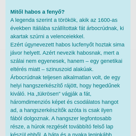
Mitől habos a fenyő?
A legenda szerint a törökök, akik az 1600-as
években Itáliába szállítottak fát árbocrúdnak, ki
akartak szúrni a velenceiekkel.
Ezért úgynevezett habos lucfenyőt hoztak sima
jávor helyett. Azért nevezik habosnak, mert a
szálai nem egyenesek, hanem – egy genetikai
eltérés miatt – szinuszoid alakúak.
Árbocrúdnak teljesen alkalmatlan volt, de egy
helyi hangszerkészítő rájött, hogy hegedűnek
kiváló. Ha „tükrösen” vágják a fát,
háromdimenziós képet és csodálatos hangot
ad, a hangszerkészítők azóta is csak ilyen
fából dolgoznak. A hangszer legfontosabb
része, a húrok rezgését továbbító felső lap
készül ebből. A háta és a nyaka leginkább