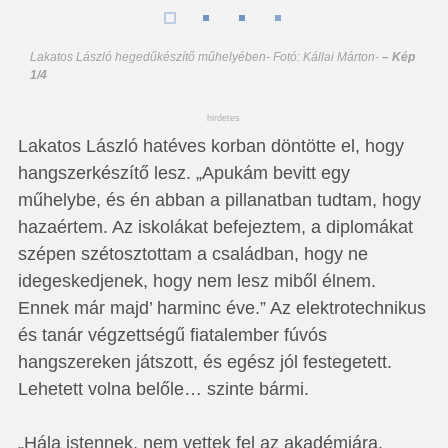
Lakatos László hegedűkészítő műhelyében- Fotó: Kállai Márton
-
– Kép
1/4
hirdetes
Lakatos László hatéves korban döntötte el, hogy
hangszerkészítő lesz. „Apukám bevitt egy
műhelybe, és én abban a pillanatban tudtam, hogy
hazaértem. Az iskolákat befejeztem, a diplomákat
szépen szétosztottam a családban, hogy ne
idegeskedjenek, hogy nem lesz miből élnem.
Ennek már majd’ harminc éve.” Az elektrotechnikus
és tanár végzettségű fiatalember fúvós
hangszereken játszott, és egész jól festegetett.
Lehetett volna belőle… szinte bármi.
„Hála istennek, nem vettek fel az akadémiára.