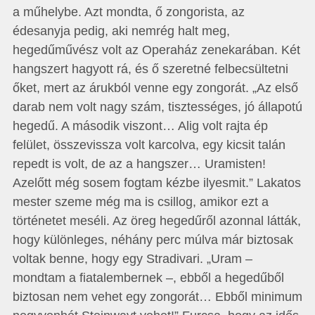
a műhelybe. Azt mondta, ő zongorista, az
édesanyja pedig, aki nemrég halt meg,
hegedűművész volt az Operaház zenekarában. Két
hangszert hagyott rá, és ő szeretné felbecsültetni
őket, mert az árukból venne egy zongorát. „Az első
darab nem volt nagy szám, tisztességes, jó állapotú
hegedű. A második viszont… Alig volt rajta ép
felület, összevissza volt karcolva, egy kicsit talán
repedt is volt, de az a hangszer… Uramisten!
Azelőtt még sosem fogtam kézbe ilyesmit.” Lakatos
mester szeme még ma is csillog, amikor ezt a
történetet meséli. Az öreg hegedűről azonnal látták,
hogy különleges, néhány perc múlva már biztosak
voltak benne, hogy egy Stradivari. „Uram –
mondtam a fiatalembernek –, ebből a hegedűből
biztosan nem vehet egy zongorát… Ebből minimum