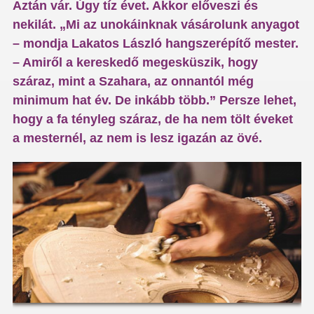
Aztán vár. Úgy tíz évet. Akkor előveszi és
nekilát. „Mi az unokáinknak vásárolunk anyagot
– mondja Lakatos László hangszerépítő mester.
– Amiről a kereskedő megesküszik, hogy
száraz, mint a Szahara, az onnantól még
minimum hat év. De inkább több.” Persze lehet,
hogy a fa tényleg száraz, de ha nem tölt éveket
a mesternél, az nem is lesz igazán az övé.