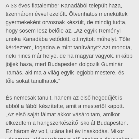
A 33 éves fiatalember Kanadából települt haza,
tizenhárom évvel ezelőtt. Ötvenhatos menekültek
gyermekeként orvosnak készült, de mindig tudta,
hogy sosem lesz belőle az. „Az egyik Reményi
unoka Kanadába vetődött, ott nyitott műhelyt. Tőle
kérdeztem, fogadna-e mint tanítványt? Azt mondta,
neki nincs már helye, de ha magyar vagyok, inkább
jöjjek haza, mert Budapesten dolgozik Guminár
Tamás, aki ma a világ egyik legjobb mestere, és
tőle sokat tanulhatok.”
És nemcsak tanult, hanem az első hegedűjét is
abból a fából készítette, amit a mestertől kapott.
„Az első saját fáimat akkor vásároltam, amikor
elkezdtem a hangszerkészítő iskolát Budapesten.
Ez három év volt, utána két év inaskodás. Mikor