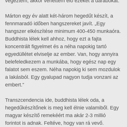
végeztem, akkor vehettem elő ezeket a darabokat.”
Márton egy év alatt két-három hegedűt készít, a
fennmaradó időben hangszereket javít. „Egy
hangszer elkészítése minimum 400-450 munkaóra.
Buddhista lélek kell ahhoz, hogy ezt a fajta
koncentrált figyelmet és a néha napokig tartó
egyedüllétet elviselje az ember. Van, hogy annyira
belefeledkezem a munkába, hogy egész nap egy
falatot sem eszem. Néha napokig ki sem mozdulok
a lakásból. Egy gyalupad nagyon tudja vonzani az
embert.”
Transzcendencia ide, buddhista lélek oda, a
hegedűkészítőnek is meg kell élnie valamiből. Egy
magyar készítő remekéért ma akár 2-3 millió
forintot is adnak. Feltéve, hogy van rá vevő.