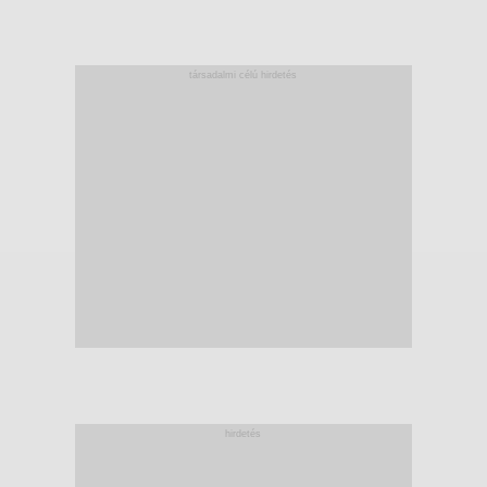
társadalmi célú hirdetés
hirdetés