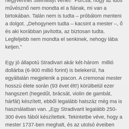
negyvenhét Steinwayt vehet!” Furcsa, hogy az idős
művésznő nem mondta el a fiának, mi van a
birtokában. Talán nem is tudta – próbálom menteni
a dolgot. „Dehogynem tudta – kacsint a mester –, ő
és aki korábban javította, az biztosan tudta.
Legfeljebb nem mondta el senkinek, nehogy lába
keljen.”
Egy jó állapotú Stradivari akár két-három millió
dollárba (6-900 millió forint) is belekerül, ha
egyáltalán megjelenik a piacon. A cremonai mester
hosszú élete során (93 évet élt!) körülbelül ezer
hangszert (hegedűt, brácsát, violin de gambát,
hárfát) készített, ebből legalább hatszáz még ma is
használatban van. „Egy Stradivarit legalább 250-
300 éves fából készítettek. Tekintetbe véve, hogy a
mester 1737-ben meghalt, és az utolsó éveiben