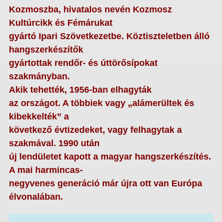
Kozmoszba, hivatalos nevén Kozmosz
Kultúrcikk és Fémárukat
gyártó Ipari Szövetkezetbe. Köztiszteletben álló
hangszerkészítők
gyártottak rendőr- és úttörősípokat
szakmányban.
Akik tehették, 1956-ban elhagyták
az országot. A többiek vagy „alámerültek és
kibekkelték” a
következő évtizedeket, vagy felhagytak a
szakmával. 1990 után
új lendületet kapott a magyar hangszerkészítés.
A mai harmincas-
negyvenes generáció már újra ott van Európa
élvonalában.