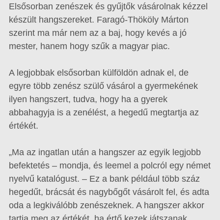
Elsősorban zenészek és gyűjtők vásárolnak kézzel
készült hangszereket. Faragó-Thököly Márton
szerint ma már nem az a baj, hogy kevés a jó
mester, hanem hogy szűk a magyar piac.
A legjobbak elsősorban külföldön adnak el, de
egyre több zenész szülő vásárol a gyermekének
ilyen hangszert, tudva, hogy ha a gyerek
abbahagyja is a zenélést, a hegedű megtartja az
értékét.
„Ma az ingatlan után a hangszer az egyik legjobb
befektetés – mondja, és leemel a polcról egy német
nyelvű katalógust. – Ez a bank például több száz
hegedűt, brácsát és nagybőgőt vásárolt fel, és adta
oda a legkiválóbb zenészeknek. A hangszer akkor
tartja meg az értékét, ha értő kezek játszanak