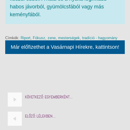
habos jávorból, gyümölcsfából vagy más
keményfából.
Címkék:
Riport
,
Fókusz
,
zene
,
mesterségek
,
tradíció - hagyomány
Már előfizethet a Vasárnapi Hírekre, kattintson!
KÖVETKEZŐ:
EGYEMBERKÉNT…
ELŐZŐ:
LÉLEKBEN…