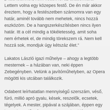
Lettem volna egy közepes festő. De én már akkor
éreztem, hogy a festészetben számomra van egy
határ, aminél tovább nem mehetek, nincs hozzá
eszközöm. De a hangszerkészítésben nincs ilyen
határ. Itt a cél mindig a tökéletesség, amit soha
nem érhetek el, de mindig törekszem rá. Nem kell
hozzá sok, mondjuk úgy kétszáz élet.”
Lakatos László igazi műhelye – ahogy a legtöbb
mesternek – a házában van, neki éppen
Zebegényben. Velünk a javítóműhelyben, az Opera
mögötti kis utcában találkozik.
Odabent leírhatatlan mennyiségű szerszám, véső,
fúró, millió apró gyalu, kések, reszelők, ecsetek,
tégelyek. A mester, pipával a szájában, éppen egy