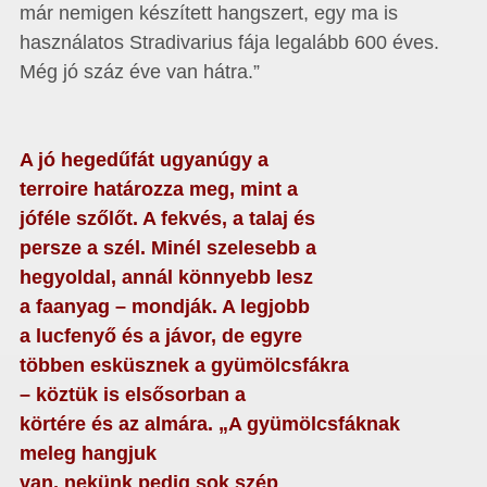
már nemigen készített hangszert, egy ma is
használatos Stradivarius fája legalább 600 éves.
Még jó száz éve van hátra.”
A jó hegedűfát ugyanúgy a
terroire határozza meg, mint a
jóféle szőlőt. A fekvés, a talaj és
persze a szél. Minél szelesebb a
hegyoldal, annál könnyebb lesz
a faanyag – mondják. A legjobb
a lucfenyő és a jávor, de egyre
többen esküsznek a gyümölcsfákra
– köztük is elsősorban a
körtére és az almára. „A gyümölcsfáknak
meleg hangjuk
van, nekünk pedig sok szép