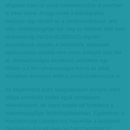
állapotát ezen túl comb csonkhosszban is precízen
le lehet mérni. Ahogy romlik a költségvetés
helyzete, úgy rövidül az a combcsonkhossz, ami
után rokkantnyugdíjat ítél meg az illetékes első fokú
szakhatóság (NRSZHSZBEFSZ) objektív
paraméterek alapján. A befektetők alaposabb
tájékoztatása céljából nem lenne ördögtől való, ha
az államadósságra vonatkozó adatokkal egy
időben a KSH nyilvánosságra hozná az adott
hónapban érvényes kritikus combcsonkhosszat is.
Az objektivitást azért hangsúlyozom ennyire, mert
vitába szeretnék szállni egyik sorstársam
véleményével, aki isteni csodát vél felfedezni a
rokkantnyugdíjas felülvizsgálatokban. Egyenesen a
franciaországi Lourdes-hoz hasonlítja a budapesti
Damjanich utca 48.-ban (az NRSZHSZBEFSZ