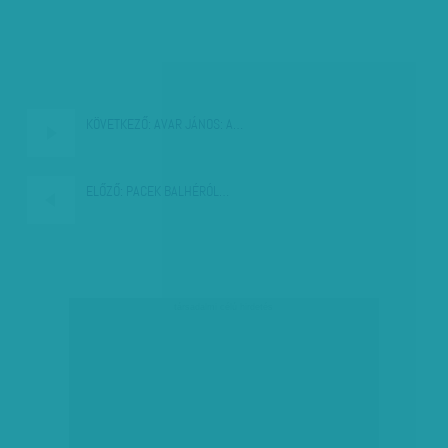
KÖVETKEZŐ:
AVAR JÁNOS: A…
ELŐZŐ:
PACEK BALHÉRÓL…
társadalmi célú hirdetés