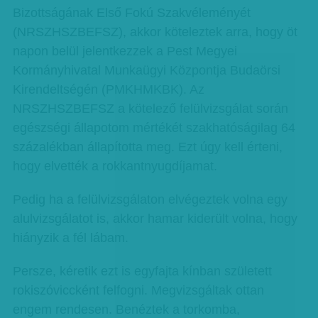
Bizottságának Első Fokú Szakvéleményét
(NRSZHSZBEFSZ), akkor köteleztek arra, hogy öt
napon belül jelentkezzek a Pest Megyei
Kormányhivatal Munkaügyi Központja Budaörsi
Kirendeltségén (PMKHMKBK). Az
NRSZHSZBEFSZ a kötelező felülvizsgálat során
egészségi állapotom mértékét szakhatóságilag 64
százalékban állapította meg. Ezt úgy kell érteni,
hogy elvették a rokkantnyugdíjamat.
Pedig ha a felülvizsgálaton elvégeztek volna egy
alulvizsgálatot is, akkor hamar kiderült volna, hogy
hiányzik a fél lábam.
Persze, kéretik ezt is egyfajta kínban született
rokiszóviccként felfogni. Megvizsgáltak ottan
engem rendesen. Benéztek a torkomba,