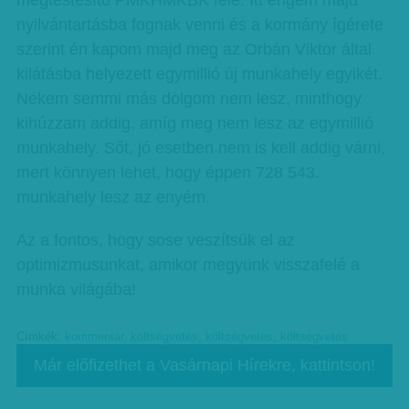
megtestesítő PMKHMKBK felé. Itt engem majd
nyilvántartásba fognak venni és a kormány ígérete
szerint én kapom majd meg az Orbán Viktor által
kilátásba helyezett egymillió új munkahely egyikét.
Nekem semmi más dolgom nem lesz, minthogy
kihúzzam addig, amíg meg nem lesz az egymillió
munkahely. Sőt, jó esetben nem is kell addig várni,
mert könnyen lehet, hogy éppen 728 543.
munkahely lesz az enyém.
Az a fontos, hogy sose veszítsük el az
optimizmusunkat, amikor megyünk visszafelé a
munka világába!
Címkék:
kommentár
,
költségvetés
,
költségvetés
,
költségvetés
Már előfizethet a Vasárnapi Hírekre, kattintson!