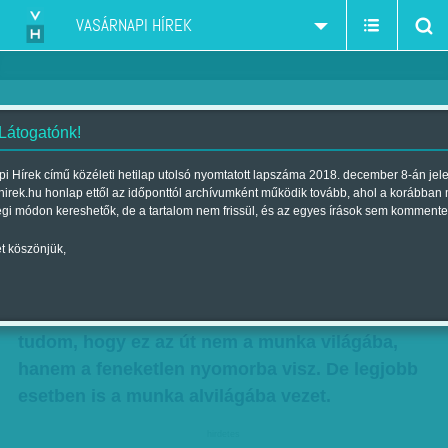
VASÁRNAPI HÍREK
 Látogatónk!
Karcagi László: Munkamenet
i Hírek című közéleti hetilap utolsó nyomtatott lapszáma 2018. december 8-án jel
hirek.hu honlap ettől az időponttól archívumként működik tovább, ahol a korábban
Szerző:
Karcagi László
| Megjelent a 2012. július 08.-i lapszámban
égi módon kereshetők, de a tartalom nem frissül, és az egyes írások sem kommente
t köszönjük,
Megyek visszafelé a munka világába. A Fidesz-
kormány fogja a kezem. Vezetnek. Jobban
mondva megvezetnek. Ők is tudják, én is
tudom, hogy ez az út nem a munka világába,
hanem a feneketlen nyomorba visz. De legjobb
esetben is a munka alvilágába vezet.
hirdetes