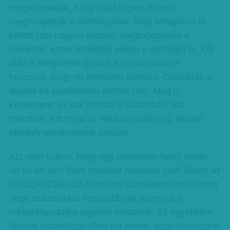
megszámolták, hány saját fogam maradt,
meghallgatták a mellkasomat, még sóhajtozni is
kellett (azt nagyon tudok!), megtapogatták a
hasamat, aztán letolatták velem a nadrágot is. Két
doki is megmérte centire a combcsonkom
hoszszát, hogy ne lehessen tévedés. Csóválták a
fejüket és sajnálkozva néztek rám. Meg is
kérdeztem: túl sok maradt a lábamból? Azt
mondták, ezt majd az NRSZHSZBEFSZ eldönti
objektív paraméterek alapján.
Azt nem tudom, hogy egy paraméter hány méter,
de az én térd fölött csonkolt maradék jobb lábam az
NRSZHSZBEFSZ hivatalos szakvéleménye szerint
négy százalékkal hosszabbnak bizonyult a
rokkantnyugdíjra jogosító hossznál. Ez egyébként
tágabb összefüggésben azt jelenti, hogy országunk