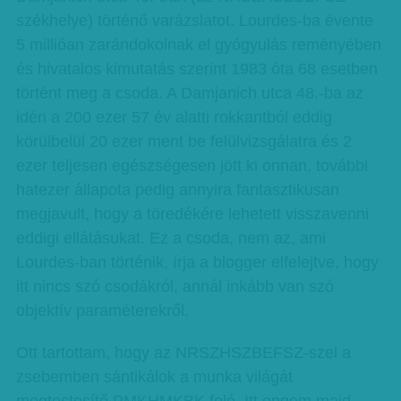
székhelye) történő varázslatot. Lourdes-ba évente
5 millióan zarándokolnak el gyógyulás reményében
és hivatalos kimutatás szerint 1983 óta 68 esetben
történt meg a csoda. A Damjanich utca 48.-ba az
idén a 200 ezer 57 év alatti rokkantból eddig
körülbelül 20 ezer ment be felülvizsgálatra és 2
ezer teljesen egészségesen jött ki onnan, további
hatezer állapota pedig annyira fantasztikusan
megjavult, hogy a töredékére lehetett visszavenni
eddigi ellátásukat. Ez a csoda, nem az, ami
Lourdes-ban történik, írja a blogger elfelejtve, hogy
itt nincs szó csodákról, annál inkább van szó
objektív paraméterekről.
Ott tartottam, hogy az NRSZHSZBEFSZ-szel a
zsebemben sántikálok a munka világát