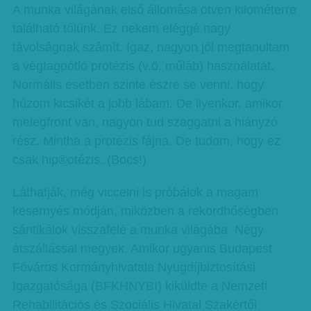
A munka világának első állomása ötven kilométerre
található tőlünk. Ez nekem eléggé nagy
távolságnak számít. Igaz, nagyon jól megtanultam
a végtagpótló protézis (v.ö. műláb) használatát.
Normális esetben szinte észre se venni, hogy
húzom kicsikét a jobb lábam. De ilyenkor, amikor
melegfront van, nagyon tud szaggatni a hiányzó
rész. Mintha a protézis fájna. De tudom, hogy ez
csak hip®otézis. (Bocs!)
Láthatják, még viccelni is próbálok a magam
kesernyés módján, miközben a rekordhőségben
sántikálok visszafelé a munka világába. Négy
átszállással megyek. Amikor ugyanis Budapest
Főváros Kormányhivatala Nyugdíjbiztosítási
Igazgatósága (BFKHNYBI) kiküldte a Nemzeti
Rehabilitációs és Szociális Hivatal Szakértői