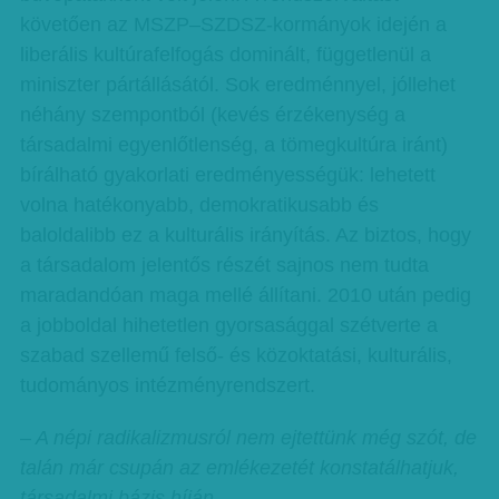
követően az MSZP–SZDSZ-kormányok idején a
liberális kultúrafelfogás dominált, függetlenül a
miniszter pártállásától. Sok eredménnyel, jóllehet
néhány szempontból (kevés érzékenység a
társadalmi egyenlőtlenség, a tömegkultúra iránt)
bírálható gyakorlati eredményességük: lehetett
volna hatékonyabb, demokratikusabb és
baloldalibb ez a kulturális irányítás. Az biztos, hogy
a társadalom jelentős részét sajnos nem tudta
maradandóan maga mellé állítani. 2010 után pedig
a jobboldal hihetetlen gyorsasággal szétverte a
szabad szellemű felső- és közoktatási, kulturális,
tudományos intézményrendszert.
– A népi radikalizmusról nem ejtettünk még szót, de
talán már csupán az emlékezetét konstatálhatjuk,
társadalmi bázis híján.