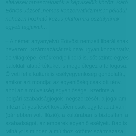
eltérések tapasztalhatók a képviselőik között. Báró
Eötvös József „nemes konzervativizmusa” például
nehezen hozható közös platformra osztályának
egyéb tagjaival…
– A német anyanyelvű Eötvöst nemzeti liberálisnak
nevezem. Származását tekintve ugyan konzervatív,
de világképe, értékrendje liberális, sőt szinte egyes
baloldali alapértékeket is megelőlegez a felfogása.
Ő veti fel a kulturális esélyegyenlőség gondolatát,
amikor azt mondja: az egyenlőség csak ott tény,
ahol az a műveltség egyenlősége. Szerinte a
polgári szabadságjogok megszerzését, a jogállam
intézményesítését követően csak egy feladat van
(bár ebben volt illúzió): a kultúrában is biztosítani a
szabadságot, az emberek egyenlő esélyeit. Babits
Mihályt is minden a múlthoz kötötte: származása,