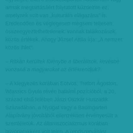
annak megtartásáért folytatott küzdelme ez,
amelynek volt-van „kulturális elágazása” is.
Eredendően és véglegesen mégsem teljesen
összeegyeztethetetlenek: vannak találkozások,
közös értékek. Ahogy József Attila írja: „A nemzet:
közös ihlet”.
– Ritkán kerültek fölénybe a liberálisok, kevésbé
vonzaná a magyarokat az értékrendjük?
– A kiegyezés korában Eötvös, Trefort Ágoston,
Wlassics Gyula révén hatalmi pozícióból, a 20.
század első felében Jászi Oszkár Huszadik
Századában, a Nyugat vagy a Baumgarten
Alapítvány jóvoltából ellenzékben érvényesült a
szemléletük. Az államszocializmus korában
búvópatakként volt jelen. A rendszerváltást