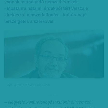
vannak maradandó nemzeti értékek.
- Mostanra hatalmi érdekből tért vissza a
kirekesztő nemzetfelfogás – kultúranapi
beszélgetés a szerzővel.
Agárdi Péter - Fotó: Lakos Gábor
hirdetes
– Négyféle kultúrafelfogást különít el Nemzeti