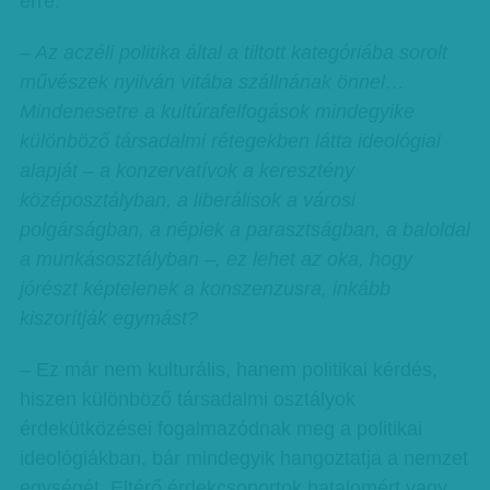
erre.
– Az aczéli politika által a tiltott kategóriába sorolt
művészek nyilván vitába szállnának önnel…
Mindenesetre a kultúrafelfogások mindegyike
különböző társadalmi rétegekben látta ideológiai
alapját – a konzervatívok a keresztény
középosztályban, a liberálisok a városi
polgárságban, a népiek a parasztságban, a baloldal
a munkásosztályban –, ez lehet az oka, hogy
jórészt képtelenek a konszenzusra, inkább
kiszorítják egymást?
– Ez már nem kulturális, hanem politikai kérdés,
hiszen különböző társadalmi osztályok
érdekütközései fogalmazódnak meg a politikai
ideológiákban, bár mindegyik hangoztatja a nemzet
egységét. Eltérő érdekcsoportok hatalomért vagy