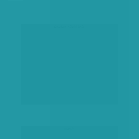
társadalmi célú hirdetés
hirdetés