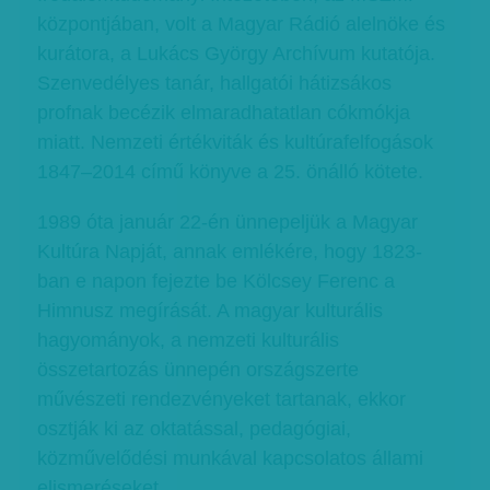
központjában, volt a Magyar Rádió alelnöke és
kurátora, a Lukács György Archívum kutatója.
Szenvedélyes tanár, hallgatói hátizsákos
profnak becézik elmaradhatatlan cókmókja
miatt. Nemzeti értékviták és kultúrafelfogások
1847–2014 című könyve a 25. önálló kötete.
1989 óta január 22-én ünnepeljük a Magyar
Kultúra Napját, annak emlékére, hogy 1823-
ban e napon fejezte be Kölcsey Ferenc a
Himnusz megírását. A magyar kulturális
hagyományok, a nemzeti kulturális
összetartozás ünnepén országszerte
művészeti rendezvényeket tartanak, ekkor
osztják ki az oktatással, pedagógiai,
közművelődési munkával kapcsolatos állami
elismeréseket.