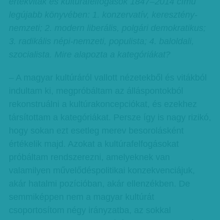
értékviták és kultúrafelfogások 1847–2014 című
legújabb könyvében: 1. konzervatív, keresztény-
nemzeti; 2. modern liberális, polgári demokratikus;
3. radikális népi-nemzeti, populista; 4. baloldali,
szocialista. Mire alapozta a kategóriákat?
– A magyar kultúráról vallott nézetekből és vitákból
indultam ki, megpróbáltam az álláspontokból
rekonstruálni a kultúrakoncepciókat, és ezekhez
társítottam a kategóriákat. Persze így is nagy rizikó,
hogy sokan ezt esetleg merev besorolásként
értékelik majd. Azokat a kultúrafelfogásokat
próbáltam rendszerezni, amelyeknek van
valamilyen művelődéspolitikai konzekvenciájuk,
akár hatalmi pozícióban, akár ellenzékben. De
semmiképpen nem a magyar kultúrát
csoportosítom négy irányzatba, az sokkal