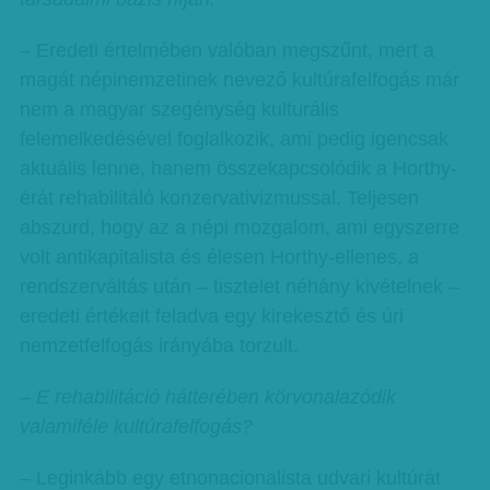
– Eredeti értelmében valóban megszűnt, mert a
magát népinemzetinek nevező kultúrafelfogás már
nem a magyar szegénység kulturális
felemelkedésével foglalkozik, ami pedig igencsak
aktuális lenne, hanem összekapcsolódik a Horthy-
érát rehabilitáló konzervativizmussal. Teljesen
abszurd, hogy az a népi mozgalom, ami egyszerre
volt antikapitalista és élesen Horthy-ellenes, a
rendszerváltás után – tisztelet néhány kivételnek –
eredeti értékeit feladva egy kirekesztő és úri
nemzetfelfogás irányába torzult.
– E rehabilitáció hátterében körvonalazódik
valamiféle kultúrafelfogás?
– Leginkább egy etnonacionalista udvari kultúrát