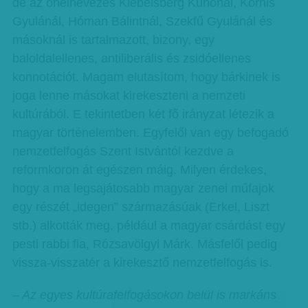
de az önelnevezés Klebelsberg Kunónál, Kornis
Gyulánál, Hóman Bálintnál, Szekfű Gyulánál és
másoknál is tartalmazott, bizony, egy
baloldalellenes, antiliberális és zsidóellenes
konnotációt. Magam elutasítom, hogy bárkinek is
joga lenne másokat kirekeszteni a nemzeti
kultúrából. E tekintetben két fő irányzat létezik a
magyar történelemben. Egyfelől van egy befogadó
nemzetfelfogás Szent Istvántól kezdve a
reformkoron át egészen máig. Milyen érdekes,
hogy a ma legsajátosabb magyar zenei műfajok
egy részét „idegen” származásúak (Erkel, Liszt
stb.) alkották meg, például a magyar csárdást egy
pesti rabbi fia, Rózsavölgyi Márk. Másfelől pedig
vissza-visszatér a kirekesztő nemzetfelfogás is.
– Az egyes kultúrafelfogásokon belül is markáns