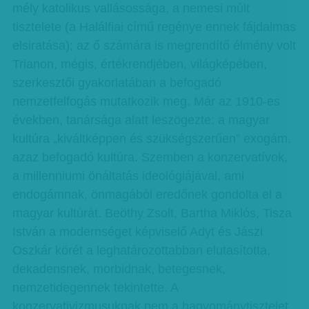
mély katolikus vallásossága, a nemesi múlt
tisztelete (a Halálfiai című regénye ennek fájdalmas
elsiratása); az ő számára is megrendítő élmény volt
Trianon, mégis, értékrendjében, világképében,
szerkesztői gyakorlatában a befogadó
nemzetfelfogás mutatkozik meg. Már az 1910-es
években, tanársága alatt leszögezte: a magyar
kultúra „kiváltképpen és szükségszerűen” exogám,
azaz befogadó kultúra. Szemben a konzervatívok,
a millenniumi önáltatás ideológiájával, ami
endogámnak, önmagából eredőnek gondolta el a
magyar kultúrát. Beöthy Zsolt, Bartha Miklós, Tisza
István a modernséget képviselő Adyt és Jászi
Oszkár körét a leghatározottabban elutasította,
dekadensnek, morbidnak, betegesnek,
nemzetidegennek tekintette. A
konzervativizmusuknak nem a hagyománytisztelet