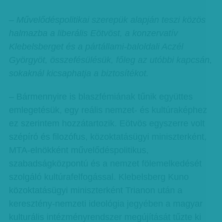
– Művelődéspolitikai szerepük alapján teszi közös
halmazba a liberális Eötvöst, a konzervatív
Klebelsberget és a pártállami-baloldali Aczél
Györgyöt, összefésülésük, főleg az utóbbi kapcsán,
sokaknál kicsaphatja a biztosítékot.
– Bármennyire is blaszfémiának tűnik együttes
emlegetésük, egy reális nemzet- és kultúraképhez
ez szerintem hozzátartozik. Eötvös egyszerre volt
szépíró és filozófus, közoktatásügyi miniszterként,
MTA-elnökként művelődéspolitikus,
szabadságközpontú és a nemzet fölemelkedését
szolgáló kultúrafelfogással. Klebelsberg Kuno
közoktatásügyi miniszterként Trianon után a
keresztény-nemzeti ideológia jegyében a magyar
kulturális intézményrendszer megújítását tűzte ki