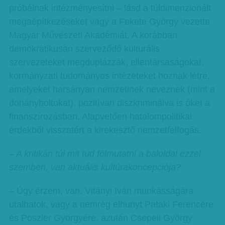
próbálnak intézményesítni – lásd a túldimenzionált
megaépítkezéseket vagy a Fekete György vezette
Magyar Művészeti Akadémiát. A korábban
demokratikusan szerveződő kulturális
szervezeteket megduplázzák, ellentársaságokat,
kormányzati tudományos intézeteket hoznak létre,
amelyeket harsányan nemzetinek neveznek (mint a
dohányboltokat), pozitívan diszkriminálva is őket a
finanszírozásban. Alapvetően hatalompolitikai
érdekből visszatért a kirekesztő nemzetfelfogás.
– A kritikán túl mit tud fölmutatni a baloldal ezzel
szemben, van aktuális kultúrakoncepciója?
– Úgy érzem, van. Vitányi Iván munkásságára
utalhatok, vagy a nemrég elhunyt Pataki Ferencére
és Poszler Györgyére, azután Csepeli György