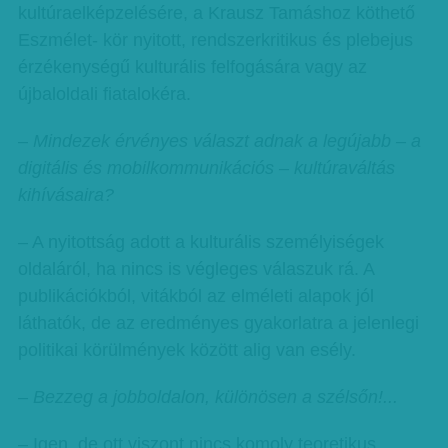
kultúraelképzelésére, a Krausz Tamáshoz köthető
Eszmélet- kör nyitott, rendszerkritikus és plebejus
érzékenységű kulturális felfogására vagy az
újbaloldali fiatalokéra.
– Mindezek érvényes választ adnak a legújabb – a
digitális és mobilkommunikációs – kultúraváltás
kihívásaira?
– A nyitottság adott a kulturális személyiségek
oldaláról, ha nincs is végleges válaszuk rá. A
publikációkból, vitákból az elméleti alapok jól
láthatók, de az eredményes gyakorlatra a jelenlegi
politikai körülmények között alig van esély.
– Bezzeg a jobboldalon, különösen a szélsőn!...
– Igen, de ott viszont nincs komoly teoretikus