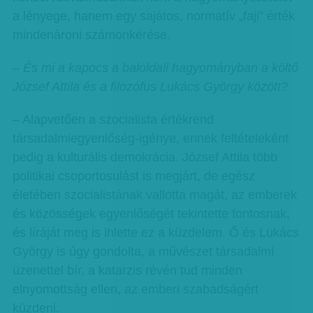
a lényege, hanem egy sajátos, normatív „faji” érték
mindenároni számonkérése.
– És mi a kapocs a baloldali hagyományban a költő
József Attila és a filozófus Lukács György között?
– Alapvetően a szocialista értékrend
társadalmiegyenlőség-igénye, ennek feltételeként
pedig a kulturális demokrácia. József Attila több
politikai csoportosulást is megjárt, de egész
életében szocialistának vallotta magát, az emberek
és közösségek egyenlőségét tekintette fontosnak,
és líráját meg is ihlette ez a küzdelem. Ő és Lukács
György is úgy gondolta, a művészet társadalmi
üzenettel bír, a katarzis révén tud minden
elnyomottság ellen, az emberi szabadságért
küzdeni.