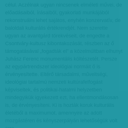
célul. Aczélnak ugyan nincsenek elméleti művei, de
előadásaiból, írásaiból, gyakorlati munkájából
rekonstruálni lehet sajátos, enyhén konzervatív, de
baloldali kulturális értékrendjét. Nem szerette
ugyan az avantgárd törekvéseit, de engedte a
Csontváry-kultusz kibontakozását, részben az ő
támogatásával „fogadták el” a közelmúltban elhunyt
Juhász Ferenc monumentális költészetét. Persze
az egypártrendszer ideológiai normáit ő is
érvényesítette. Eltérő társadalmi, műveltségi,
ideológiai tartalmú nemzeti kultúrafelfogást
képviseltek, és politikai-hatalmi helyzetben
mindegyikük igyekezett ezt, ha ellentmondásosan
is, de érvényesíteni. Ki is hozták koruk kulturális
életéből a maximumot, amennyire az adott
mozgástéren és kényszerpályán lehetőségük volt