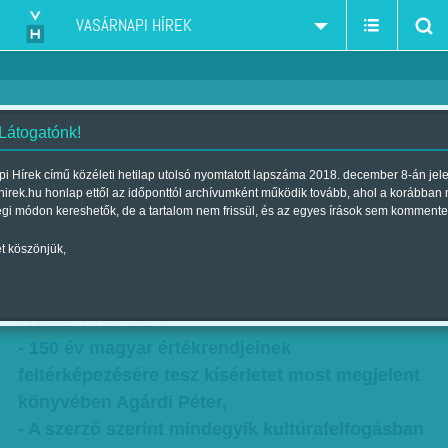
VASÁRNAPI HÍREK
 Látogatónk!
Kényszerpályán tiltani is lehet -
i Hírek című közéleti hetilap utolsó nyomtatott lapszáma 2018. december 8-án jel
hirek.hu honlap ettől az időponttól archívumként működik tovább, ahol a korábban
Agárdi Péterrel beszélgettünk
égi módon kereshetők, de a tartalom nem frissül, és az egyes írások sem kommente
Szerző:
Rácz I. Péter
| Megjelent a 2016. január 23.-i lapszámban
t köszönjük,
Milyen is a mi nemzeti kultúránk, és egyáltalán:
fontos-e nekünk?
- 150 év magyar értékrendjeinek
feltérképezésére tesz kísérletet most megjelent
könyvében Agárdi Péter,
- A szerző szerint mindegyik kultúrafelfogásban