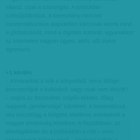
válasz, csak a szorongás. A jobboldali-
szélsőjobboldali, a keresztény-nemzeti
konzervativizmus alapvetően károsnak tekinti mind
a globalizációt, mind a digitális kultúrát, ugyanakkor
az interneten nagyon ügyes, aktív, sőt olykor
agresszív.
+1 kérdés
– Kimaradtak a nők a könyvéből, nincs átfogó
koncepciójuk a kultúráról, vagy csak nem látszik?
– Jogos az észrevétel, csípős kérdés, főleg
napjaink „gendervitája” tükrében. A kimaradásuk
oka összefügg a hölgyek általános szerepével a
magyar értelmiség köreiben. A filozófiában, az
ideológiákban és a politikában a nők – nem