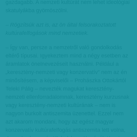
gazdagabb. A nemzeti kultúrát nem lehet ideológiai
skatulyákba gyömöszölni.
– Rögzítsük azt is, az ön által felsorakoztatott
kultúrafelfogások mind nemzetiek.
– Így van, persze a nemzetről való gondolkodás
eltérő típusai. Igyekeztem mind a négy esetben az
áramlatok önelnevezéseit használni. Például a
„keresztény-nemzeti vagy konzervatív” nem az én
minősítésem, a képviselői – Prohászka Ottokártól
Teleki Pálig – nevezték magukat keresztény-
nemzeti ellenforradalomnak, keresztény kurzusnak
vagy keresztény-nemzeti kultúrának – nem is
nagyon burkolt antiszemita üzenettel. Ezzel nem
azt akarom mondani, hogy az egész magyar
konzervatív kultúrafelfogás antiszemita lett volna,