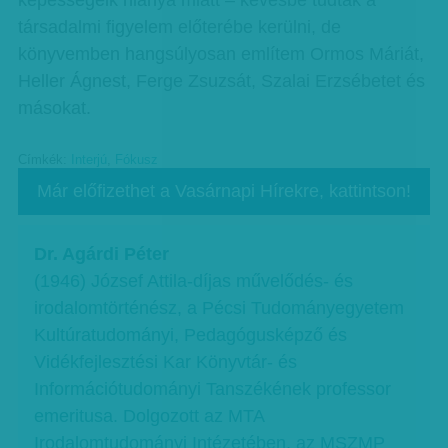
képességeik hiánya miatt – kevésbé tudtak a
társadalmi figyelem előterébe kerülni, de
könyvemben hangsúlyosan említem Ormos Máriát,
Heller Ágnest, Ferge Zsuzsát, Szalai Erzsébetet és
másokat.
Címkék:
Interjú
,
Fókusz
Már előfizethet a Vasárnapi Hírekre, kattintson!
Dr. Agárdi Péter
(1946) József Attila-díjas művelődés- és
irodalomtörténész, a Pécsi Tudományegyetem
Kultúratudományi, Pedagógusképző és
Vidékfejlesztési Kar Könyvtár- és
Információtudományi Tanszékének professor
emeritusa. Dolgozott az MTA
Irodalomtudományi Intézetében, az MSZMP