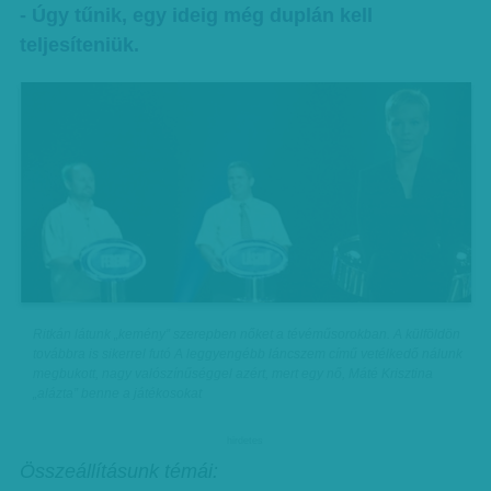
- Úgy tűnik, egy ideig még duplán kell
teljesíteniük.
Ritkán látunk „kemény” szerepben nőket a tévéműsorokban. A külföldön
továbbra is sikerrel futó A leggyengébb láncszem című vetélkedő nálunk
megbukott, nagy valószínűséggel azért, mert egy nő, Máté Krisztina
„alázta” benne a játékosokat
hirdetes
Összeállításunk témái: