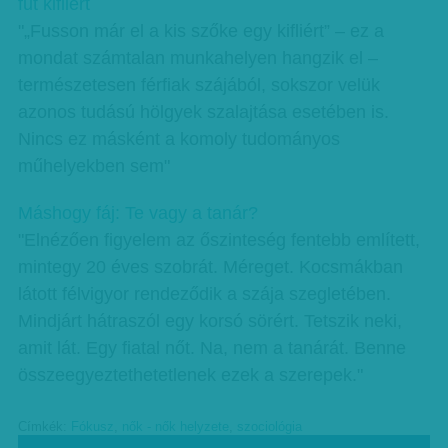
fut kifliért
"„Fusson már el a kis szőke egy kifliért” – ez a
mondat számtalan munkahelyen hangzik el –
természetesen férfiak szájából, sokszor velük
azonos tudású hölgyek szalajtása esetében is.
Nincs ez másként a komoly tudományos
műhelyekben sem"
Máshogy fáj: Te vagy a tanár?
"Elnézően figyelem az őszinteség fentebb említett,
mintegy 20 éves szobrát. Méreget. Kocsmákban
látott félvigyor rendeződik a szája szegletében.
Mindjárt hátraszól egy korsó sörért. Tetszik neki,
amit lát. Egy fiatal nőt. Na, nem a tanárát. Benne
összeegyeztethetetlenek ezek a szerepek."
Címkék:
Fókusz
,
nők - nők helyzete
,
szociológia