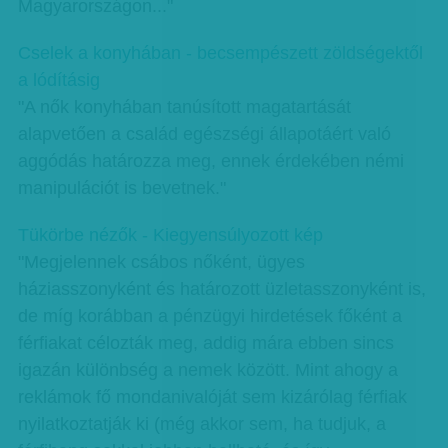
Magyarországon..."
Cselek a konyhában - becsempészett zöldségektől
a lódításig
"A nők konyhában tanúsított magatartását
alapvetően a család egészségi állapotáért való
aggódás határozza meg, ennek érdekében némi
manipulációt is bevetnek."
Tükörbe nézők - Kiegyensúlyozott kép
"Megjelennek csábos nőként, ügyes
háziasszonyként és határozott üzletasszonyként is,
de míg korábban a pénzügyi hirdetések főként a
férfiakat célozták meg, addig mára ebben sincs
igazán különbség a nemek között. Mint ahogy a
reklámok fő mondanivalóját sem kizárólag férfiak
nyilatkoztatják ki (még akkor sem, ha tudjuk, a