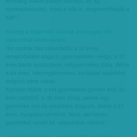
férfihang sokkal jobban hallható, és így
nyomatékosabb), mára a nők is „megmondhatják a
tutit”."
Bezzeg a sógornők! Osztrák és magyar nők
válaszoltak kérdéseinkre
"Az osztrák falu válaszadói, a 22 éves,
recepciósként dogozó, gyermektelen Helga, a 37
éves banki asszisztens, kétgyermekes Gitta, illetve
a 64 éves, háromgyermekes, korábban tanárként
dolgozó Iréne voltak.
Környén Mária, a két gyermekkel gyesen lévő 30
éves tanítónő, a 38 éves Virág, akinek egy
gyermeke van és eladóként dolgozik, illetve a 67
éves, nyugdíjas tanítónő, Ilona, aki három
gyermeket nevelt fel, válaszoltak nekünk."