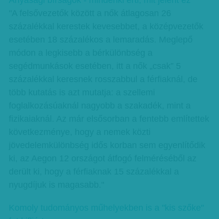
Anyasági bírságok - mindenki érti, mit jelent ez
"A felsővezetők között a nők átlagosan 26
százalékkal kerestek kevesebbet, a középvezetők
esetében 18 százalékos a lemaradás. Meglepő
módon a legkisebb a bérkülönbség a
segédmunkások esetében, itt a nők „csak” 5
százalékkal keresnek rosszabbul a férfiaknál, de
több kutatás is azt mutatja: a szellemi
foglalkozásúaknál nagyobb a szakadék, mint a
fizikaiaknál. Az már elsősorban a fentebb említettek
következménye, hogy a nemek közti
jövedelemkülönbség idős korban sem egyenlítődik
ki, az Aegon 12 országot átfogó felméréséből az
derült ki, hogy a férfiaknak 15 százalékkal a
nyugdíjuk is magasabb."
Komoly tudományos műhelyekben is a "kis szőke"