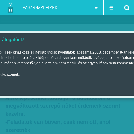
VASÁRNAPI HÍREK
 Látogatónk!
Keresik a helyüket - Körkép a
i Hírek című közéleti hetilap utolsó nyomtatott lapszáma 2018. december 8-án jel
hirek.hu honlap ettől az időponttól archívumként működik tovább, ahol a korábban
magyar nők helyzetéről és
égi módon kereshetők, de a tartalom nem frissül, és az egyes írások sem kommente
lehetőségeiről
t köszönjük,
Szerző:
Munkatársainktól
| Megjelent a 2014. május 18.-i lapszámban
Apró lépésekkel „tanulja” a társadalom a
megváltozott szerepű nőket érdemeik szerint
kezelni.
-Feladatuk van bőven, csak nem ott, ahol
szeretnék.