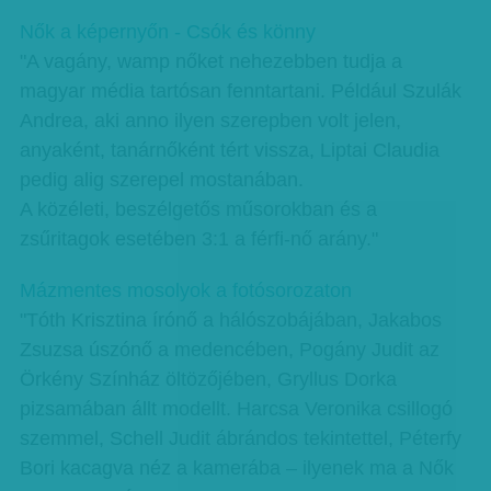
Nők a képernyőn - Csók és könny
"A vagány, wamp nőket nehezebben tudja a
magyar média tartósan fenntartani. Például Szulák
Andrea, aki anno ilyen szerepben volt jelen,
anyaként, tanárnőként tért vissza, Liptai Claudia
pedig alig szerepel mostanában.
A közéleti, beszélgetős műsorokban és a
zsűritagok esetében 3:1 a férfi-nő arány."
Mázmentes mosolyok a fotósorozaton
"Tóth Krisztina írónő a hálószobájában, Jakabos
Zsuzsa úszónő a medencében, Pogány Judit az
Örkény Színház öltözőjében, Gryllus Dorka
pizsamában állt modellt. Harcsa Veronika csillogó
szemmel, Schell Judit ábrándos tekintettel, Péterfy
Bori kacagva néz a kamerába – ilyenek ma a Nők