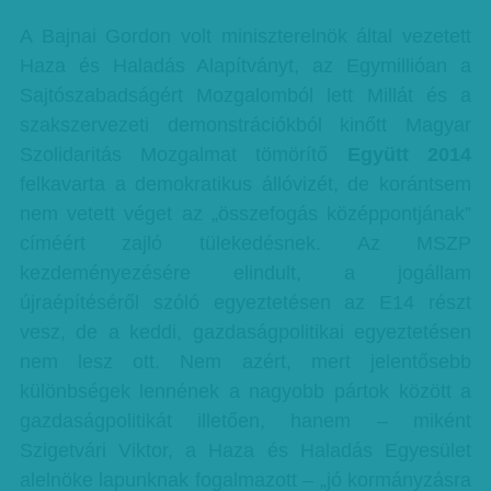
A Bajnai Gordon volt miniszterelnök által vezetett
Haza és Haladás Alapítványt, az Egymillióan a
Sajtószabadságért Mozgalomból lett Millát és a
szakszervezeti demonstrációkból kinőtt Magyar
Szolidaritás Mozgalmat tömörítő
Együtt 2014
felkavarta a demokratikus állóvizét, de korántsem
nem vetett véget az „összefogás középpontjának”
címéért zajló tülekedésnek. Az MSZP
kezdeményezésére elindult, a jogállam
újraépítéséről szóló egyeztetésen az E14 részt
vesz, de a keddi, gazdaságpolitikai egyeztetésen
nem lesz ott. Nem azért, mert jelentősebb
különbségek lennének a nagyobb pártok között a
gazdaságpolitikát illetően, hanem – miként
Szigetvári Viktor, a Haza és Haladás Egyesület
alelnöke lapunknak fogalmazott – „jó kormányzásra