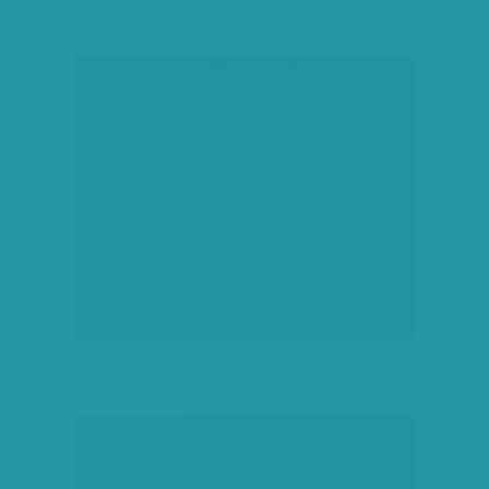
társadalmi célú hirdetés
hirdetés