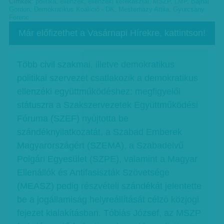
Címkék:
politika
,
ellenzék
,
ellenzéki kerekasztal
,
MSZP
,
LMP
,
Bajnai
Gordon
,
Demokratikus Koalíció - DK
,
Mesterházy Attila
,
Gyurcsány
Ferenc
Már előfizethet a Vasárnapi Hírekre, kattintson!
Több civil szakmai, illetve demokratikus
politikai szervezet csatlakozik a demokratikus
ellenzéki együttműködéshez: megfigyelői
státuszra a Szakszervezetek Együttműködési
Fóruma (SZEF) nyújtotta be
szándéknyilatkozatát, a Szabad Emberek
Magyarországért (SZEMA), a Szabadelvű
Polgári Egyesület (SZPE), valamint a Magyar
Ellenállók és Antifasiszták Szövetsége
(MEASZ) pedig részvételi szándékát jelentette
be a jogállamiság helyreállítását célzó közjogi
fejezet kialakításban. Tóbiás József, az MSZP