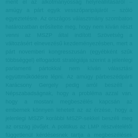
ment el az alkotmányosság helyreállításáról –
amúgy a párt egyik vesszőparipájáról – szóló
egyeztetésre. Az országos választmány szombaton
határozatban erősítette meg, hogy nem kíván részt
venni az MSZP által indított Szövetség a
változásért elnevezésű kezdeményezésben, mert a
párt novemberi kongresszusán (egyébként szűk
többséggel) elfogadott stratégiája szerint a jelenlegi
parlamenti pártokkal nem kíván választási
együttműködésre lépni. Az amúgy párbeszédpárti
Karácsony Gergely pedig arról beszélt a
Népszabadságnak, hogy a probléma azzal van,
hogy a mostani megbeszélés kapcsán az
embernek könnyen lehetett az az érzése, hogy a
jelenlegi MSZP korábbi MSZP-sekkel beszéli meg
az ország jövőjét. A politikus az LMP részvételétől
függetlenül kérdésesnek tartja a megbeszélések