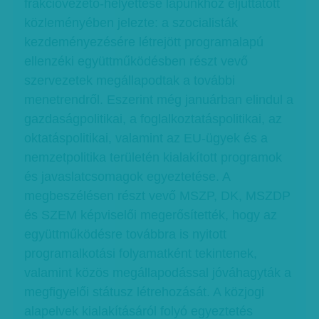
frakcióvezető-helyettese lapunkhoz eljuttatott
közleményében jelezte: a szocialisták
kezdeményezésére létrejött programalapú
ellenzéki együttműködésben részt vevő
szervezetek megállapodtak a további
menetrendről. Eszerint még januárban elindul a
gazdaságpolitikai, a foglalkoztatáspolitikai, az
oktatáspolitikai, valamint az EU-ügyek és a
nemzetpolitika területén kialakított programok
és javaslatcsomagok egyeztetése. A
megbeszélésen részt vevő MSZP, DK, MSZDP
és SZEM képviselői megerősítették, hogy az
együttműködésre továbbra is nyitott
programalkotási folyamatként tekintenek,
valamint közös megállapodással jóváhagyták a
megfigyelői státusz létrehozását. A közjogi
alapelvek kialakításáról folyó egyeztetés