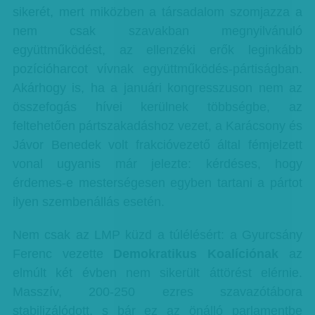
sikerét, mert miközben a társadalom szomjazza a
nem csak szavakban megnyilvánuló
együttműködést, az ellenzéki erők leginkább
pozícióharcot vívnak együttműködés-pártiságban.
Akárhogy is, ha a januári kongresszuson nem az
összefogás hívei kerülnek többségbe, az
feltehetően pártszakadáshoz vezet, a Karácsony és
Jávor Benedek volt frakcióvezető által fémjelzett
vonal ugyanis már jelezte: kérdéses, hogy
érdemes-e mesterségesen egyben tartani a pártot
ilyen szembenállás esetén.
Nem csak az LMP küzd a túlélésért: a Gyurcsány
Ferenc vezette
Demokratikus Koalíciónak
az
elmúlt két évben nem sikerült áttörést elérnie.
Masszív, 200-250 ezres szavazótábora
stabilizálódott, s bár ez az önálló parlamentbe