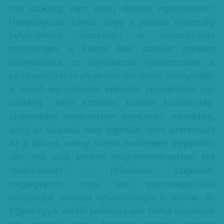
van szükség, nem pedig elsietett egyeztetésre”.
Hangsúlyozta: fontos, hogy a politikai hitelesség
helyreállítása érdekében a korszakváltás
megjelenjen; a Fidesz által szétvert jogállam
helyreállítása, az ügynöklisták nyilvánossága, a
pártfinanszírozás olyan kulcskérdések, amelyekben
a lehető legszélesebb ellenzéki egyetértésre van
szükség. „Nem érdemes konkrét kormányzati-
szakpolitikai kérdésekben egyeztetni mindaddig,
amíg az alapokat nem rögzítjük. Nem szerencsés
az a látszat, amely szerint mindenben egyetértés
van, már csak konkrét programkérdésekben kell
megállapodni” – nyilatkozta Szigetvári,
megjegyezve, hogy van gazdaságpolitikai
programjuk, amelyet nyilvánosságra is hoznak. Az
Együtt egyik vezető politikusa név nélkül lapunknak