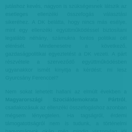
jutáshoz kevés, nagyon is szükségesnek látszik az
esetleges ellenzéki összefogás választási
sikeréhez. A DK belátta, hogy nincs más esélye,
mint egy ellenzéki együttműködéssel biztosítani
legalább néhány, számukra fontos politikai cél
elérését. Mindenesetre a következő,
gazdaságpolitikai egyeztetést a DK vezeti. A párt
részvétele a szerveződő együttműködésben
ugyanakkor ismét kinyitja a kérdést: mi lesz
Gyurcsány Ferenccel?
Nem sokat lehetett hallani az elmúlt években a
Magyarországi Szociáldemokrata Pártról
,
csatlakozásuk az ellenzéki összefogáshoz azonban
mégsem lényegtelen. Ha tagságról, érdemi
támogatottságról nem is tudunk, a történelmi
hagyományok okán még mindig viszonylag jól