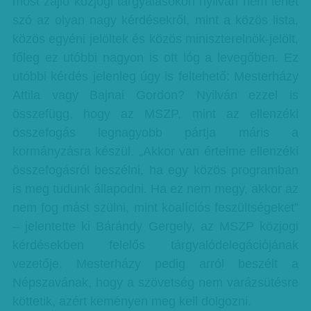
most zajló közjogi tárgyalásokon nyilván nem lehet
szó az olyan nagy kérdésekről, mint a közös lista,
közös egyéni jelöltek és közös miniszterelnök-jelölt,
főleg ez utóbbi nagyon is ott lóg a levegőben. Ez
utóbbi kérdés jelenleg úgy is feltehető: Mesterházy
Attila vagy Bajnai Gordon? Nyilván ezzel is
összefügg, hogy az MSZP, mint az ellenzéki
összefogás legnagyobb pártja máris a
kormányzásra készül. „Akkor van értelme ellenzéki
összefogásról beszélni, ha egy közös programban
is meg tudunk állapodni. Ha ez nem megy, akkor az
nem fog mást szülni, mint koalíciós feszültségeket”
– jelentette ki Bárándy Gergely, az MSZP közjogi
kérdésekben felelős tárgyalódelegációjának
vezetője. Mesterházy pedig arról beszélt a
Népszavának, hogy a szövetség nem varázsütésre
köttetik, azért keményen meg kell dolgozni.