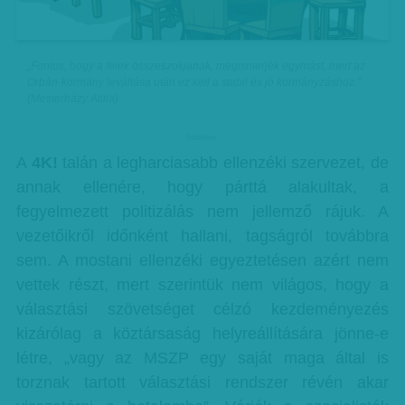
„Fontos, hogy a felek összeszokjanak, megismerjék egymást, mert az
Orbán-kormány leváltása után ez kell a stabil és jó kormányzáshoz.”
(Mesterházy Attila)
hirdetes
A
4K!
talán a legharciasabb ellenzéki szervezet, de
annak ellenére, hogy párttá alakultak, a
fegyelmezett politizálás nem jellemző rájuk. A
vezetőikről időnként hallani, tagságról továbbra
sem. A mostani ellenzéki egyeztetésen azért nem
vettek részt, mert szerintük nem világos, hogy a
választási szövetséget célzó kezdeményezés
kizárólag a köztársaság helyreállítására jönne-e
létre, „vagy az MSZP egy saját maga által is
torznak tartott választási rendszer révén akar