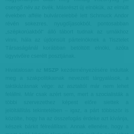
csengő név az övék. Másrészt új elnökük, az elmúlt
években afféle bulvárcelebbé lett Schmuck Andor
révén sokezres, nyugdíjasokból, pontosabban
„szépkorúakból” álló tábort tudnak az urnákhoz
vinni, hála az újdonsült pártelnöknek a Tisztelet
Társaságánál korábban betöltött elnöki, azóta
ügyvivőire cserélt posztjának.
Hivatalosan az
MSZP
kezdeményezésére indultak
meg a szakpolitikainak nevezett tárgyalások, a
taktikázásnak vége: az asztaltól már nem lehet
felállni. Már csak azért sem, mert a szocialisták a
többi szervezethez képest előre siettek a
jelöltállítás tekintetében – igaz, a párt többször is
közölte, hogy ha az összefogás érdeke azt kívánja,
készek bárkit félreállítani. Annak ellenére, hogy a