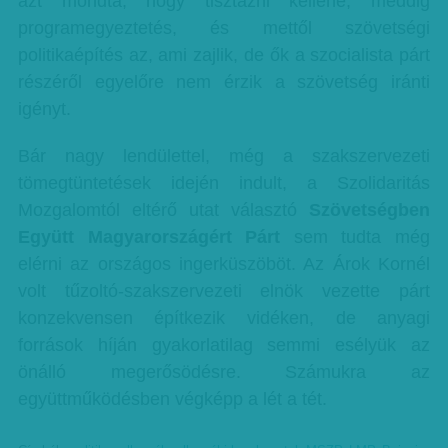
azt mondta, hogy tisztázni kellene, meddig
programegyeztetés, és mettől szövetségi
politikaépítés az, ami zajlik, de ők a szocialista párt
részéről egyelőre nem érzik a szövetség iránti
igényt.
Bár nagy lendülettel, még a szakszervezeti
tömegtüntetések idején indult, a Szolidaritás
Mozgalomtól eltérő utat választó
Szövetségben
Együtt Magyarországért Párt
sem tudta még
elérni az országos ingerküszöböt. Az Árok Kornél
volt tűzoltó-szakszervezeti elnök vezette párt
konzekvensen építkezik vidéken, de anyagi
források híján gyakorlatilag semmi esélyük az
önálló megerősödésre. Számukra az
együttműködésben végképp a lét a tét.