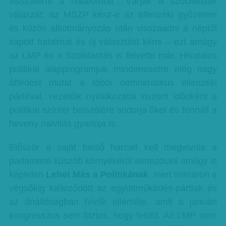
visszatérni a hatalomba”. Várják a szocialisták
válaszát: az MSZP kész-e az ellenzéki győzelem
és közös alkotmányozás után visszaadni a néptől
kapott hatalmat és új választást kiírni – ezt amúgy
az LMP és a Szolidaritás is felvette már. Hivatalos
politikai alapprogramjuk mindenesetre elég nagy
átfedést mutat a többi demokratikus ellenzéki
pártéval, vezetőik nyilatkozatai viszont időnként a
politikai színtér balszélére sodorja őket és fennáll a
heveny naivitás gyanúja is.
Először a saját belső harcait kell megvívnia a
parlamenti küszöb környékéről elmozdulni amúgy is
képtelen
Lehet Más a Politikának
, mert immáron a
végsőkig kiéleződött az együttműködés-pártiak és
az önállóságban hívők ellentéte, amit a januári
kongresszus sem biztos, hogy felold. Az LMP nem