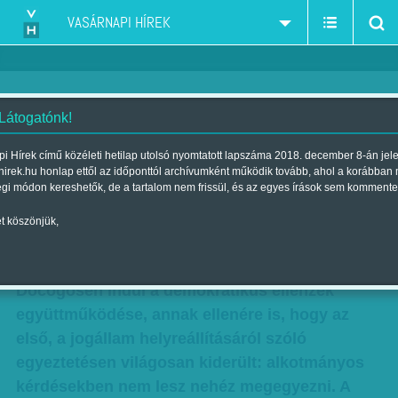
VASÁRNAPI HÍREK
 Látogatónk!
Kezeket az asztalra! – képes
i Hírek című közéleti hetilap utolsó nyomtatott lapszáma 2018. december 8-án jel
hirek.hu honlap ettől az időponttól archívumként működik tovább, ahol a korábban
lesz az együttműködésre a
égi módon kereshetők, de a tartalom nem frissül, és az egyes írások sem kommente
demokratikus ellenzék?
t köszönjük,
Szerző:
Munkatársunktól
| Megjelent a 2013. január 06.-i lapszámban
Döcögősen indul a demokratikus ellenzék
együttműködése, annak ellenére is, hogy az
első, a jogállam helyreállításáról szóló
egyeztetésen világosan kiderült: alkotmányos
kérdésekben nem lesz nehéz megegyezni. A