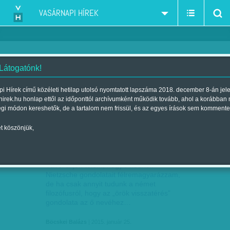
VASÁRNAPI HÍREK
 Látogatónk!
ellenzéki kerekasztal
szűkítés:
i Hírek című közéleti hetilap utolsó nyomtatott lapszáma 2018. december 8-án jel
hirek.hu honlap ettől az időponttól archívumként működik tovább, ahol a korábban
égi módon kereshetők, de a tartalom nem frissül, és az egyes írások sem kommente
t köszönjük,
BÖCSKEI BALÁZS A DEKA-
JAN
25
KEZDEMÉNYEZÉSRŐL: MAJD, TALÁN
Távol álljon tőlem, hogy Friedrich
Nietzsche gondolatait félremagyarázzam,
de ha csak annyit tudunk a német
filozófusról, hogy az „örök visszatérés”
gondolata az ő nevéhez…
Böcskei Balázs
| 2015. január 25.