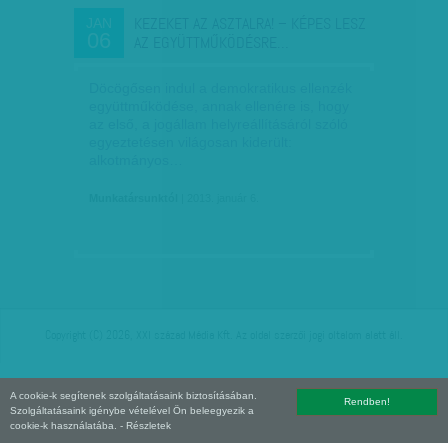
KEZEKET AZ ASZTALRA! – KÉPES LESZ
JAN
06
AZ EGYÜTTMŰKÖDÉSRE…
Döcögősen indul a demokratikus ellenzék
együttműködése, annak ellenére is, hogy
az első, a jogállam helyreállításáról szóló
egyeztetésen világosan kiderült:
alkotmányos…
Munkatársunktól
| 2013. január 6.
Copyright (C) 2026, XXI század Média Kft. Az oldal szerzői jogi oltalom alatt áll.
A cookie-k segítenek szolgáltatásaink biztosításában.
Rendben!
Szolgáltatásaink igénybe vételével Ön beleegyezik a
cookie-k használatába.
- Részletek