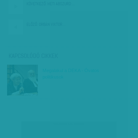
KÖVETKEZŐ:
HETI ABSZURD:…
ELŐZŐ:
ORBÁN VIKTOR…
KAPCSOLÓDÓ CIKKEK
Megalakul a DEKA - Óvatos
politikusok
társadalmi célú hirdetés