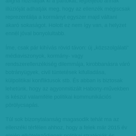
aligha hozhatják ki a pártokat, legfeljebb annak
illúzióját adhatják meg, hogy az ellenzék mégiscsak
reprezentálja a kormányt egyszer majd váltani
akaró sokaságot. Holott ez nem így van, a helyzet
ennél jóval bonyolultabb.
Íme, csak pár kihívás rövid távon: új „közszolgálati”
médiaviszonyok, kormány- vagy
rendszerellenzékiség dilemmája, kirobbanásra váró
botrányügyek, civil tüntetések kifulladása,
külpolitikai konfliktusok stb. És abban is biztosak
lehetünk, hogy az agyonmitizált Habony-művekben
is készül valamiféle politikai kommunikációs
pörölycsapás.
Túl sok bizonytalanság magasodik tehát ma az
ellenzéki térfélen ahhoz, hogy a felek már 2015 év
elején elköteleződjenek politikai stratégiák és