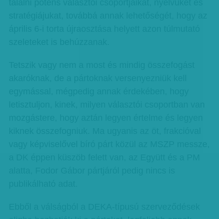
találni potens választói csoportjaikat, nyelvüket és
stratégiájukat, továbbá annak lehetőségét, hogy az
április 6-i torta újraosztása helyett azon túlmutató
szeleteket is behúzzanak.
Tetszik vagy nem a most és mindig összefogást
akaróknak, de a pártoknak versenyezniük kell
egymással, mégpedig annak érdekében, hogy
letisztuljon, kinek, milyen választói csoportban van
mozgástere, hogy aztán legyen értelme és legyen
kiknek összefogniuk. Ma ugyanis az öt, frakcióval
vagy képviselővel bíró párt közül az MSZP messze,
a DK éppen küszöb felett van, az Együtt és a PM
alatta, Fodor Gábor pártjáról pedig nincs is
publikálható adat.
Ebből a válságból a DEKA-típusú szerveződések