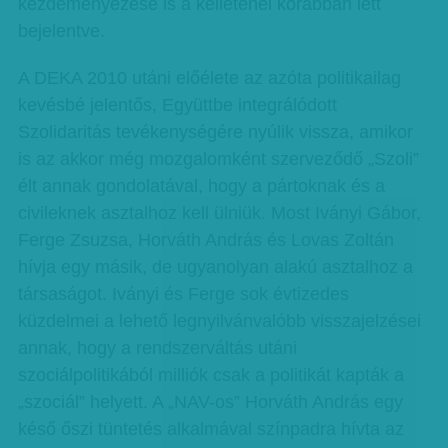
kezdeményezése is a kelleténél korábban lett
bejelentve.
A DEKA 2010 utáni előélete az azóta politikailag
kevésbé jelentős, Együttbe integrálódott
Szolidaritás tevékenységére nyúlik vissza, amikor
is az akkor még mozgalomként szerveződő „Szoli”
élt annak gondolatával, hogy a pártoknak és a
civileknek asztalhoz kell ülniük. Most Iványi Gábor,
Ferge Zsuzsa, Horváth András és Lovas Zoltán
hívja egy másik, de ugyanolyan alakú asztalhoz a
társaságot. Iványi és Ferge sok évtizedes
küzdelmei a lehető legnyilvánvalóbb visszajelzései
annak, hogy a rendszerváltás utáni
szociálpolitikából milliók csak a politikát kapták a
„szociál” helyett. A „NAV-os” Horváth András egy
késő őszi tüntetés alkalmával színpadra hívta az