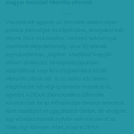
magyar baloldali-liberális ellenzék.
hirdetes
Visszatértek ugyanis az ellenzéki oldalon olyan
politikai jelenségek és káprázatok, amelyeket már
láttunk 2010-et követően: növekvő kormánnyal
szembeni elégedetlenség, utcai tüntetések
egymásutánban, „logókat, zászlókat hagyják
otthon”-diskurzus, támogatottságukban
stagnálással vagy küszöbgondokkal küzdő
ellenzéki pártok stb. S az utóbbi két hétben
megérkezett két régi-új ismerős innováció is,
úgymint a DEKA (Demokratikus Ellenzéki
Kerekasztal) és az előválasztás távlatos felvetése.
Nem realitástól elrugaszkodott ötletek, de ahogyan
egy előválasztásnak nyilván nem ma van itt az
ideje, úgy könnyen lehet, hogy a DEKA