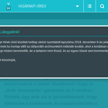
VASÁRNAPI HÍREK
 Látogatónk!
Böcskei Balázs a DEKA-
i Hírek című közéleti hetilap utolsó nyomtatott lapszáma 2018. december 8-án jel
hirek.hu honlap ettől az időponttól archívumként működik tovább, ahol a korábban
kezdeményezésről: Majd, talán
égi módon kereshetők, de a tartalom nem frissül, és az egyes írások sem kommente
Szerző:
Böcskei Balázs
| Megjelent a 2015. január 25.-i lapszámban
t köszönjük,
Távol álljon tőlem, hogy Friedrich Nietzsche
gondolatait félremagyarázzam, de ha csak
annyit tudunk a német filozófusról, hogy az
„örök visszatérés” gondolata az ő nevéhez
fűződik, úgy akár azt is gondolhatnánk, hogy
Nietzsche a kortársunk, és kutatási területe a