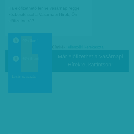
Ha előfizethető lenne vasárnap reggeli
kézbesítéssel a Vasárnapi Hírek, Ön
előfizetne rá?
40% (Igen)
Címkék:
ellenzéki kerekasztal
a
Már előfizethet a Vasárnapi
60% (Nem)
Hírekre, kattintson!
b
Lezárt szavazás.