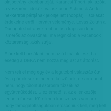
olajbotrány kirobbantóját, Karancsi Tibort, aki azóta
a veszprémi időközi választáson Schmuck Andor
hekkertroll pártjának jelöltje lett (hoppá!) – sokakat
érdekelne erről Horváth véleménye. Lovas Zoltán a
Dunagate-botrány kirobbantása kapcsán lehet
ismerős az olvasónak, ma leginkább a Facebook-
köztársaság „aktivistája”.
Előre kell bocsátani: nem az ő hibájuk lesz, ha
esetleg a DEKA nem hozza meg azt az áttörést.
Nem telt el még egy év a legutóbbi választás óta,
és a pártok sok mindenre készülnek, de arra pont
nem, hogy túlontúl szorosra fűzzék az
együttműködést. S ez érhető is, az ellenkezője
lenne a furcsa. Köreikben konszenzus van arról,
hogy támogatottságukban erősödniük kell, meg kell